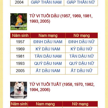
2004
GIÁP THÂN NAM
GIÁP THÂN NỮ
TỬ VI TUỔI DẬU (1957, 1969, 1981,
1993, 2005)
Năm sinh
Nam mạng
Nữ mạng
1957
ĐINH DẬU NAM
ĐINH DẬU NỮ
1969
KỶ DẬU NAM
KỶ DẬU NỮ
1981
TÂN DẬU NAM
TÂN DẬU NỮ
1993
QUÝ DẬU NAM
QUÝ DẬU NỮ
2005
ẤT DẬU NAM
ẤT DẬU NỮ
TỬ VI TUỔI TUẤT (1958, 1970, 1982,
1994, 2006)
Năm sinh
Nam mạng
Nữ mạng