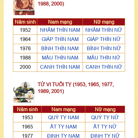
1988, 2000)
Năm sinh
Nam mạng
Nữ mạng
1952
NHÂM THÌN NAM
NHÂM THÌN NỮ
1964
GIÁP THÌN NAM
GIÁP THÌN NỮ
1976
BÍNH THÌN NAM
BÍNH THÌN NỮ
1988
MẬU THÌN NAM
MẬU THÌN NỮ
2000
CANH THÌN NAM
CANH THÌN NỮ
TỬ VI TUỔI TỴ (1953, 1965, 1977,
1989, 2001)
Năm sinh
Nam mạng
Nữ mạng
1953
QUÝ TỴ NAM
QUÝ TỴ NỮ
1965
ẤT TỴ NAM
ẤT TỴ NỮ
1977
ĐINH TỴ NAM
ĐINH TỴ NỮ