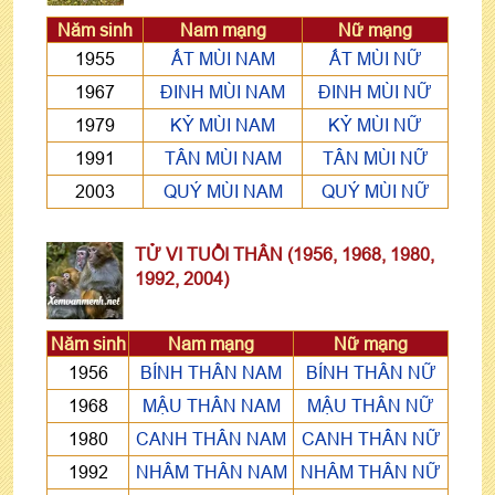
Năm sinh
Nam mạng
Nữ mạng
1955
ẤT MÙI NAM
ẤT MÙI NỮ
1967
ĐINH MÙI NAM
ĐINH MÙI NỮ
1979
KỶ MÙI NAM
KỶ MÙI NỮ
1991
TÂN MÙI NAM
TÂN MÙI NỮ
2003
QUÝ MÙI NAM
QUÝ MÙI NỮ
TỬ VI TUỔI THÂN (1956, 1968, 1980,
1992, 2004)
Năm sinh
Nam mạng
Nữ mạng
1956
BÍNH THÂN NAM
BÍNH THÂN NỮ
1968
MẬU THÂN NAM
MẬU THÂN NỮ
1980
CANH THÂN NAM
CANH THÂN NỮ
1992
NHÂM THÂN NAM
NHÂM THÂN NỮ