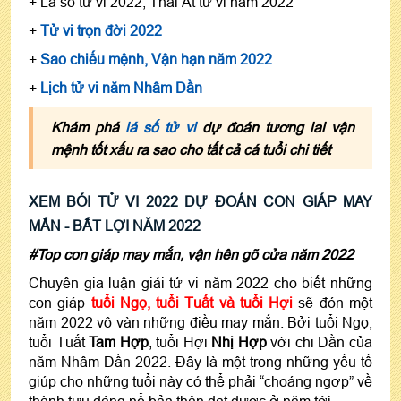
+ Lá số tử vi 2022, Thái Ất tử vi năm 2022
+
Tử vi trọn đời 2022
+
Sao chiếu mệnh, Vận hạn năm 2022
+
Lịch tử vi năm Nhâm Dần
Khám phá
lá số tử vi
dự đoán tương lai vận
mệnh tốt xấu ra sao cho tất cả cá tuổi chi tiết
XEM BÓI TỬ VI 2022 DỰ ĐOÁN CON GIÁP MAY
MẮN - BẤT LỢI NĂM 2022
#Top con giáp may mắn, vận hên gõ cửa năm 2022
Chuyên gia luận giải tử vi năm 2022 cho biết những
con giáp
tuổi Ngọ, tuổi Tuất và tuổi Hợi
sẽ đón một
năm 2022 vô vàn những điều may mắn. Bởi tuổi Ngọ,
tuổi Tuất
Tam Hợp
, tuổi Hợi
Nhị Hợp
với chi Dần của
năm Nhâm Dần 2022. Đây là một trong những yếu tố
giúp cho những tuổi này có thể phải “choáng ngợp” về
thành tựu đáng nể bản thân đạt được ở năm tới.