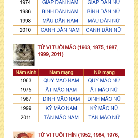
1974
GIÁP DẦN NAM
GIÁP DẦN NỮ
1986
BÍNH DẦN NAM
BÍNH DẦN NỮ
1998
MẬU DẦN NAM
MẬU DẦN NỮ
2010
CANH DẦN NAM
CANH DẦN NỮ
TỬ VI TUỔI MÃO (1963, 1975, 1987,
1999, 2011)
Năm sinh
Nam mạng
Nữ mạng
1963
QUÝ MÃO NAM
QUÝ MÃO NỮ
1975
ẤT MÃO NAM
ẤT MÃO NỮ
1987
ĐINH MÃO NAM
ĐINH MÃO NỮ
1999
KỶ MÃO NAM
KỶ MÃO NỮ
2011
TÂN MÃO NAM
TÂN MÃO NỮ
TỬ VI TUỔI THÌN (1952, 1964, 1976,