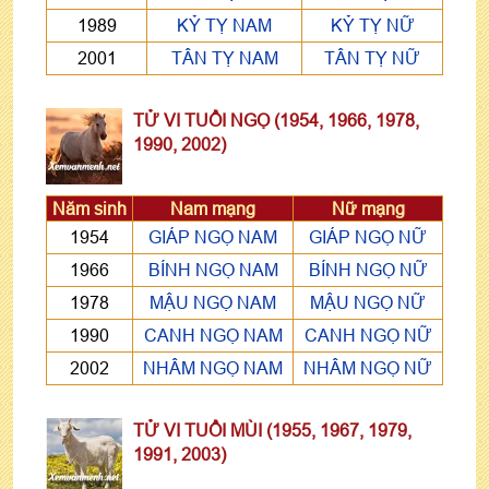
1989
KỶ TỴ NAM
KỶ TỴ NỮ
2001
TÂN TỴ NAM
TÂN TỴ NỮ
TỬ VI TUỔI NGỌ (1954, 1966, 1978,
1990, 2002)
Năm sinh
Nam mạng
Nữ mạng
1954
GIÁP NGỌ NAM
GIÁP NGỌ NỮ
1966
BÍNH NGỌ NAM
BÍNH NGỌ NỮ
1978
MẬU NGỌ NAM
MẬU NGỌ NỮ
1990
CANH NGỌ NAM
CANH NGỌ NỮ
2002
NHÂM NGỌ NAM
NHÂM NGỌ NỮ
TỬ VI TUỔI MÙI (1955, 1967, 1979,
1991, 2003)