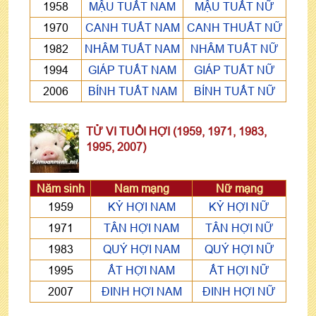
1958
MẬU TUẤT NAM
MẬU TUẤT NỮ
1970
CANH TUẤT NAM
CANH THUẤT NỮ
1982
NHÂM TUẤT NAM
NHÂM TUẤT NỮ
1994
GIÁP TUẤT NAM
GIÁP TUẤT NỮ
2006
BÍNH TUẤT NAM
BÍNH TUẤT NỮ
TỬ VI TUỔI HỢI (1959, 1971, 1983,
1995, 2007)
Năm sinh
Nam mạng
Nữ mạng
1959
KỶ HỢI NAM
KỶ HỢI NỮ
1971
TÂN HỢI NAM
TÂN HỢI NỮ
1983
QUÝ HỢI NAM
QUÝ HỢI NỮ
1995
ẤT HỢI NAM
ẤT HỢI NỮ
2007
ĐINH HỢI NAM
ĐINH HỢI NỮ