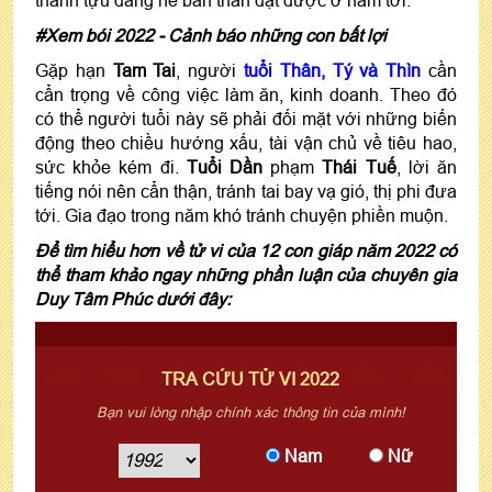
#Xem bói 2022 - Cảnh báo những con bất lợi
Gặp hạn
Tam Tai
, người
tuổi Thân, Tý và Thìn
cần
cẩn trọng về công việc làm ăn, kinh doanh. Theo đó
có thể người tuổi này sẽ phải đối mặt với những biến
động theo chiều hướng xấu, tài vận chủ về tiêu hao,
sức khỏe kém đi.
Tuổi Dần
phạm
Thái Tuế
, lời ăn
tiếng nói nên cẩn thận, tránh tai bay vạ gió, thị phi đưa
tới. Gia đạo trong năm khó tránh chuyện phiền muộn.
Để tìm hiểu hơn về tử vi của 12 con giáp năm 2022 có
thể tham khảo ngay những phần luận của chuyên gia
Duy Tâm Phúc dưới đây:
TRA CỨU TỬ VI 2022
Bạn vui lòng nhập chính xác thông tin của mình!
Nam
Nữ