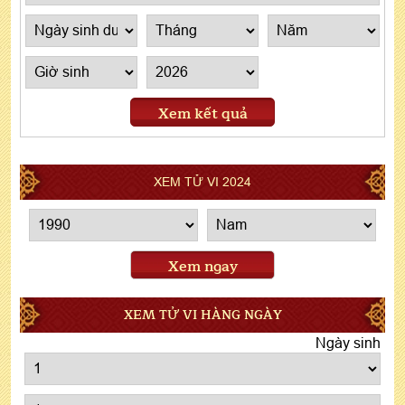
Xem kết quả
XEM TỬ VI 2024
Xem ngay
XEM TỬ VI HÀNG NGÀY
Ngày sinh