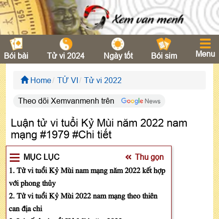
Menu
Bói bài
Tử vi 2024
Ngày tốt
Bói sim
Home
TỬ VI
Tử vi 2022
Theo dõi Xemvanmenh trên
Luận tử vi tuổi Kỷ Mùi năm 2022 nam
mạng #1979 #Chi tiết
MỤC LỤC
Thu gọn
1. Tử vi tuổi Kỷ Mùi nam mạng năm 2022 kết hợp
với phong thủy
2. Tử vi tuổi Kỷ Mùi 2022 nam mạng theo thiên
can địa chi