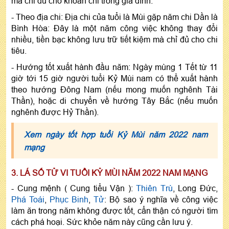
mà chỉ đủ cho khoản chi trong gia đình.
- Theo địa chi: Địa chi của tuổi là Mùi gặp năm chi Dần là
Bình Hòa: Đây là một năm công việc không thay đổi
nhiều, tiền bạc không lưu trữ tiết kiệm mà chỉ đủ cho chi
tiêu.
- Hướng tốt xuất hành đầu năm: Ngày mùng 1 Tết từ 11
giờ tới 15 giờ người tuổi Kỷ Mùi nam có thể xuất hành
theo hướng Đông Nam (nếu mong muốn nghênh Tài
Thần), hoặc di chuyển về hướng Tây Bắc (nếu muốn
nghênh được Hỷ Thần).
Xem ngày tốt hợp tuổi Kỷ Mùi năm 2022 nam
mạng
3. LÁ SỐ TỬ VI TUỔI KỶ MÙI NĂM 2022 NAM MẠNG
- Cung mệnh ( Cung tiểu Vận ):
Thiên Trù
, Long Đức,
Phá Toái
,
Phục Binh
,
Tử
: Bộ sao ý nghĩa về công việc
làm ăn trong năm không được tốt, cẩn thận có người tìm
cách phá hoại. Sức khỏe năm này cũng cần lưu ý.