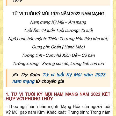
TỬ VI TUỔI KỶ MÙI 1979 NĂM 2022 NAM MẠNG
Nam mạng Kỷ Mùi - Âm mạng
Tuổi Âm: 44 tuổi/ Tuổi Dương: 43 tuổi
Ngũ hành bản mệnh: Thiên Thượng Hỏa (lửa trên trời)
Cung phi: Chấn ( Hành Mộc)
Tướng tinh - Con nhà Xích Ðế – Cô bần
Tướng xương - Xương con dê, tướng tinh con rùa
✍ Dự đoán
Tử vi tuổi Kỷ Mùi năm 2023
nam mạng
từ chuyên gia
1. TỬ VI TUỔI KỶ MÙI NAM MẠNG NĂM 2022 KẾT
HỢP VỚI PHONG THỦY
- Theo ngũ hành bản mệnh: Mạng Hỏa của người tuổi
Kỷ Mùi gặp năm Kim: Khắc xuất: Trung bình: Trong năm