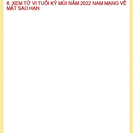
6. XEM TỬ VI TUỔI KỶ MÙI NĂM 2022 NAM MẠNG VỀ
MẶT SAO HẠN