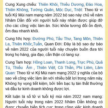
Cung Xung chiếu:
Thiên Khôi
,
Thiếu Dương
,
Đào Hoa
,
Thiên Không
,
Tướng Quân
,
Mộc Dục
,
Triệt
: Theo tử vi
tuổi Kỷ Mùi nam mạng năm 2022 bộ sao này chủ về năm
Nhâm Dần đối với người tuổi này nhận được giúp đỡ
cho các công việc làm ăn. Sức khỏe tương đối ổn định,
ốm đau nhanh khỏi.
Cung Nhị hợp:
Đường Phù
,
Tấu Thư
,
Tang Môn
,
Thiên
La
,
Thiên Khốc
,
Tuần
, Quan Đới: Đây là bộ sao dự báo
về năm 2022 của người tuổi này chuyện buồn đưa tới
trong họ hàng, gia đạo, cẩn thận có tang sự.
Cung Tam hợp:
Hồng Loan
,
Thanh Long
,
Trực Phù
,
Quả
Tú
,
Thiếu Âm
,
Thiên Việt
,
Cô Thần
,
Phi Liêm
,
Lâm
Quan
: Theo tử vi Kỷ Mùi nam mạng 2022 ý nghĩa của bộ
sao về công việc làm ăn với nhiều bất lợi trong năm này.
Không hy vọng tiết kiệm, bởi tiền bạc tụ tán thất thường
và đầu tư kinh doanh không được lợi.
Kết luận lá số tử vi tuổi kỷ mùi năm 2022 nam mạng:
Người tuổi này trong năm 2022 Nhâm Dần không có
được chuyển biến tích cực trong công việc kinh doanh