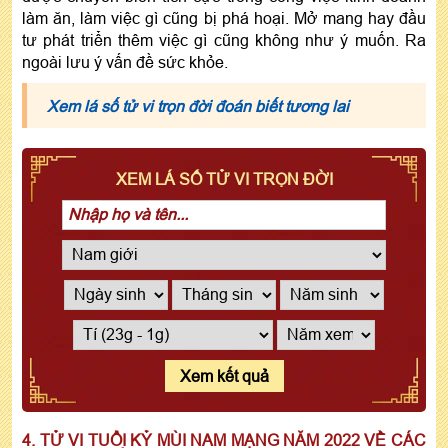
làm ăn, làm việc gì cũng bị phá hoại. Mở mang hay đầu
tư phát triển thêm việc gì cũng không như ý muốn. Ra
ngoài lưu ý vấn đề sức khỏe.
Xem lá số tử vi trọn đời đoán biết tương lai
XEM LÁ SỐ TỬ VI TRỌN ĐỜI
Xem kết quả
4. TỬ VI TUỔI KỶ MÙI NAM MẠNG NĂM 2022 VỀ CÁC