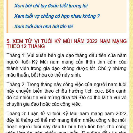
Xem bói chỉ tay đoán biết tương lai
Xem tuổi vợ chồng có hợp nhau không ?
Xem tuổi làm nhà hút tấn tài
5. XEM TỬ VI TUỔI KỶ MÙI NĂM 2022 NAM MẠNG
THEO 12 THÁNG
Tháng 1: Vui xuân bên gia đạo tháng đầu tiên của năm
người tuổi Kỷ Mùi nam mạng cẩn thận tình cảm của
thành viên trong gia đạo không được tốt. Chú ý những
mâu thuẫn, bất hòa có thể nảy sinh.
Tháng 2: Trong tháng này công việc của người nam tuổi
này chuyển biến theo chiều hướng tích cực. Bên cạnh
đó có nhiều tin vui mừng đưa tới. Đó có thể là tin vui về
chuyện gia đạo hoặc các công việc.
Tháng 3: Luận tử vi tuổi Kỷ Mùi nam mạng năm 2022
đây là tháng có thể mở mang thêm nhiều công việc mới
hoặc người tuổi này đầu tư hùn hạp tiền bạc cho công
việc làm ăn gặp nhiều may mắn. Dự định đầu tư cho