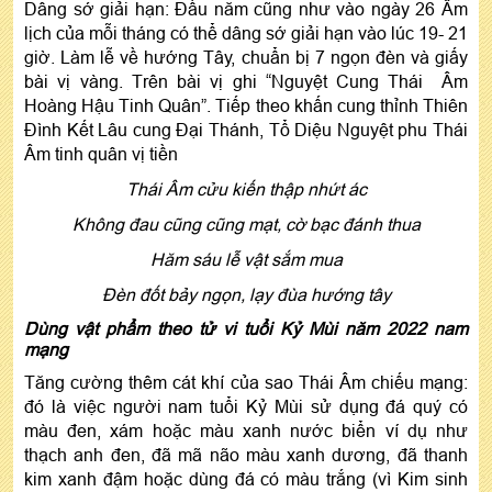
Dâng sớ giải hạn: Đầu năm cũng như vào ngày 26 Âm
lịch của mỗi tháng có thể dâng sớ giải hạn vào lúc 19- 21
giờ. Làm lễ về hướng Tây, chuẩn bị 7 ngọn đèn và giấy
bài vị vàng. Trên bài vị ghi “Nguyệt Cung Thái Âm
Hoàng Hậu Tinh Quân”. Tiếp theo khấn cung thỉnh Thiên
Đình Kết Lâu cung Đại Thánh, Tổ Diệu Nguyệt phu Thái
Âm tinh quân vị tiền
Thái Âm cửu kiến thập nhứt ác
Không đau cũng cũng mạt, cờ bạc đánh thua
Hăm sáu lễ vật sắm mua
Đèn đốt bảy ngọn, lạy đùa hướng tây
Dùng vật phẩm theo tử vi tuổi Kỷ Mùi năm 2022 nam
mạng
Tăng cường thêm cát khí của sao Thái Âm chiếu mạng:
đó là việc người nam tuổi Kỷ Mùi sử dụng đá quý có
màu đen, xám hoặc màu xanh nước biển ví dụ như
thạch anh đen, đã mã não màu xanh dương, đã thanh
kim xanh đậm hoặc dùng đá có màu trắng (vì Kim sinh