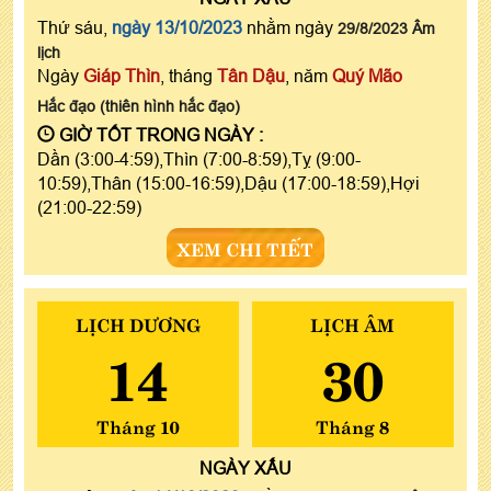
Thứ sáu,
ngày 13/10/2023
nhằm ngày
29/8/2023 Âm
lịch
Ngày
Giáp Thìn
, tháng
Tân Dậu
, năm
Quý Mão
Hắc đạo (thiên hình hắc đạo)
GIỜ TỐT TRONG NGÀY :
Dần (3:00-4:59),Thìn (7:00-8:59),Tỵ (9:00-
10:59),Thân (15:00-16:59),Dậu (17:00-18:59),Hợi
(21:00-22:59)
XEM CHI TIẾT
LỊCH DƯƠNG
LỊCH ÂM
14
30
Tháng 10
Tháng 8
NGÀY
XẤU