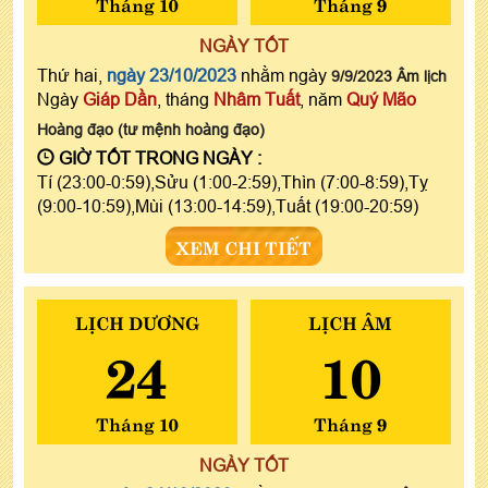
Tháng 10
Tháng 9
NGÀY TỐT
Thứ hai,
ngày 23/10/2023
nhằm ngày
9/9/2023 Âm lịch
Ngày
Giáp Dần
, tháng
Nhâm Tuất
, năm
Quý Mão
Hoàng đạo (tư mệnh hoàng đạo)
GIỜ TỐT TRONG NGÀY :
Tí (23:00-0:59),Sửu (1:00-2:59),Thìn (7:00-8:59),Tỵ
(9:00-10:59),Mùi (13:00-14:59),Tuất (19:00-20:59)
XEM CHI TIẾT
LỊCH DƯƠNG
LỊCH ÂM
24
10
Tháng 10
Tháng 9
NGÀY TỐT