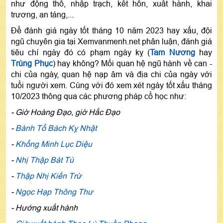
như động thổ, nhập trạch, kết hôn, xuất hành, khai
trương, an táng,...
Để đánh giá ngày tốt tháng 10 năm 2023 hay xấu, đội
ngũ chuyên gia tại Xemvanmenh.net phân luận, đánh giá
tiêu chí ngày đó có phạm ngày kỵ (
Tam Nương
hay
Trùng Phục
) hay không? Mối quan hệ ngũ hành về can -
chi của ngày, quan hệ nạp âm và địa chi của ngày với
tuổi người xem. Cùng với đó xem xét ngày tốt xấu tháng
10/2023 thông qua các phương pháp cổ học như:
- Giờ Hoàng Đạo, giờ Hắc Đạo
-
Bành Tổ Bách Kỵ Nhật
-
Khổng Minh Lục Diệu
-
Nhị Thập Bát Tú
-
Thập Nhị Kiến Trừ
-
Ngọc Hạp Thông Thư
- Hướng xuất hành