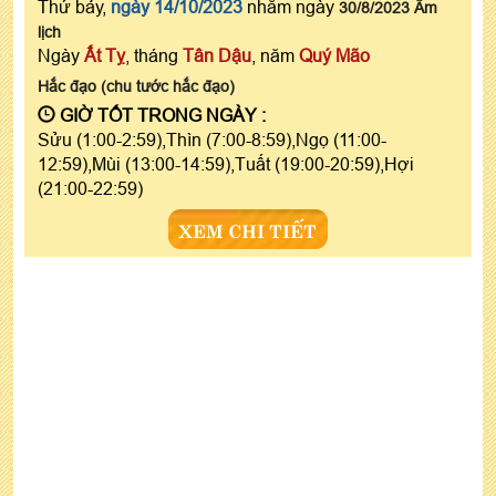
Thứ bảy,
ngày 14/10/2023
nhằm ngày
30/8/2023 Âm
lịch
Ngày
Ất Tỵ
, tháng
Tân Dậu
, năm
Quý Mão
Hắc đạo (chu tước hắc đạo)
GIỜ TỐT TRONG NGÀY :
Sửu (1:00-2:59),Thìn (7:00-8:59),Ngọ (11:00-
12:59),Mùi (13:00-14:59),Tuất (19:00-20:59),Hợi
(21:00-22:59)
XEM CHI TIẾT