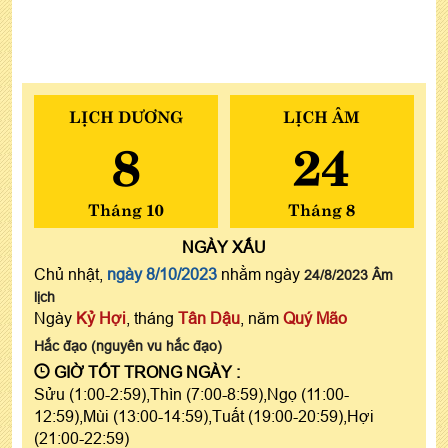
LỊCH DƯƠNG
LỊCH ÂM
8
24
Tháng 10
Tháng 8
NGÀY
XẤU
Chủ nhật,
ngày 8/10/2023
nhằm ngày
24/8/2023 Âm
lịch
Ngày
Kỷ Hợi
, tháng
Tân Dậu
, năm
Quý Mão
Hắc đạo (nguyên vu hắc đạo)
GIỜ TỐT TRONG NGÀY :
Sửu (1:00-2:59),Thìn (7:00-8:59),Ngọ (11:00-
12:59),Mùi (13:00-14:59),Tuất (19:00-20:59),Hợi
(21:00-22:59)