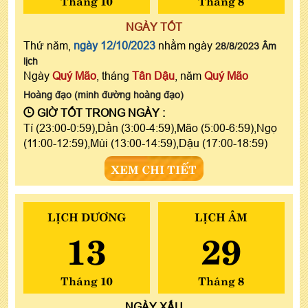
NGÀY TỐT
Thứ năm,
ngày 12/10/2023
nhằm ngày
28/8/2023 Âm
lịch
Ngày
Quý Mão
, tháng
Tân Dậu
, năm
Quý Mão
Hoàng đạo (minh đường hoàng đạo)
GIỜ TỐT TRONG NGÀY :
Tí (23:00-0:59),Dần (3:00-4:59),Mão (5:00-6:59),Ngọ
(11:00-12:59),Mùi (13:00-14:59),Dậu (17:00-18:59)
XEM CHI TIẾT
LỊCH DƯƠNG
LỊCH ÂM
13
29
Tháng 10
Tháng 8
NGÀY
XẤU