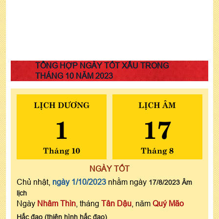
TỔNG HỢP NGÀY TỐT XẤU TRONG
THÁNG 10 NĂM 2023
LỊCH DƯƠNG
LỊCH ÂM
1
17
Tháng 10
Tháng 8
NGÀY TỐT
Chủ nhật,
ngày 1/10/2023
nhằm ngày
17/8/2023 Âm
lịch
Ngày
Nhâm Thìn
, tháng
Tân Dậu
, năm
Quý Mão
Hắc đạo (thiên hình hắc đạo)