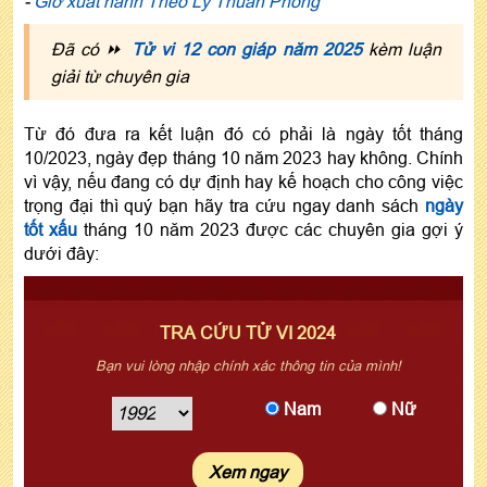
-
Giờ xuất hành Theo Lý Thuần Phong
Đã có ⏩
Tử vi 12 con giáp năm 2025
kèm luận
giải từ chuyên gia
Từ đó đưa ra kết luận đó có phải là ngày tốt tháng
10/2023, ngày đẹp tháng 10 năm 2023 hay không. Chính
vì vậy, nếu đang có dự định hay kế hoạch cho công việc
trọng đại thì quý bạn hãy tra cứu ngay danh sách
ngày
tốt xấu
tháng 10 năm 2023 được các chuyên gia gợi ý
dưới đây:
TRA CỨU TỬ VI 2024
Bạn vui lòng nhập chính xác thông tin của mình!
Nam
Nữ