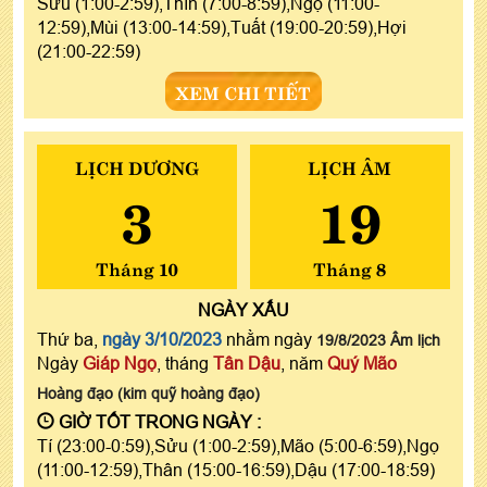
Sửu (1:00-2:59),Thìn (7:00-8:59),Ngọ (11:00-
12:59),Mùi (13:00-14:59),Tuất (19:00-20:59),Hợi
(21:00-22:59)
XEM CHI TIẾT
LỊCH DƯƠNG
LỊCH ÂM
3
19
Tháng 10
Tháng 8
NGÀY
XẤU
Thứ ba,
ngày 3/10/2023
nhằm ngày
19/8/2023 Âm lịch
Ngày
Giáp Ngọ
, tháng
Tân Dậu
, năm
Quý Mão
Hoàng đạo (kim quỹ hoàng đạo)
GIỜ TỐT TRONG NGÀY :
Tí (23:00-0:59),Sửu (1:00-2:59),Mão (5:00-6:59),Ngọ
(11:00-12:59),Thân (15:00-16:59),Dậu (17:00-18:59)