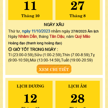
11
27
Tháng 10
Tháng 8
NGÀY
XẤU
Thứ tư,
ngày 11/10/2023
nhằm ngày
27/8/2023 Âm lịch
Ngày
Nhâm Dần
, tháng
Tân Dậu
, năm
Quý Mão
Hoàng đạo (thanh long hoàng đạo)
GIỜ TỐT TRONG NGÀY :
Tí (23:00-0:59),Sửu (1:00-2:59),Thìn (7:00-8:59),Tỵ
(9:00-10:59),Mùi (13:00-14:59),Tuất (19:00-20:59)
XEM CHI TIẾT
LỊCH DƯƠNG
LỊCH ÂM
12
28
Tháng 10
Tháng 8