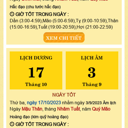
Hắc đạo (chu tước hắc đạo)
GIỜ TỐT TRONG NGÀY :
Dần (3:00-4:59),Mão (5:00-6:59),Tỵ (9:00-10:59),Thân
(15:00-16:59),Tuất (19:00-20:59),Hợi (21:00-22:59)
XEM CHI TIẾT
LỊCH DƯƠNG
LỊCH ÂM
17
3
Tháng 10
Tháng 9
NGÀY TỐT
Thứ ba,
ngày 17/10/2023
nhằm ngày
3/9/2023 Âm lịch
Ngày
Mậu Thân
, tháng
Nhâm Tuất
, năm
Quý Mão
Hoàng đạo (kim quỹ hoàng đạo)
GIỜ TỐT TRONG NGÀY :