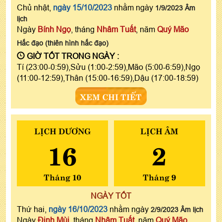
Chủ nhật,
ngày 15/10/2023
nhằm ngày
1/9/2023 Âm
lịch
Ngày
Bính Ngọ
, tháng
Nhâm Tuất
, năm
Quý Mão
Hắc đạo (thiên hình hắc đạo)
GIỜ TỐT TRONG NGÀY :
Tí (23:00-0:59),Sửu (1:00-2:59),Mão (5:00-6:59),Ngọ
(11:00-12:59),Thân (15:00-16:59),Dậu (17:00-18:59)
XEM CHI TIẾT
LỊCH DƯƠNG
LỊCH ÂM
16
2
Tháng 10
Tháng 9
NGÀY TỐT
Thứ hai,
ngày 16/10/2023
nhằm ngày
2/9/2023 Âm lịch
Ngày
Đinh Mùi
, tháng
Nhâm Tuất
, năm
Quý Mão