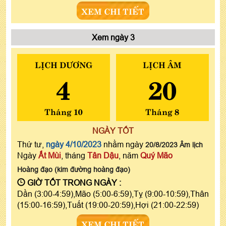
XEM CHI TIẾT
Xem ngày 3
LỊCH DƯƠNG
LỊCH ÂM
4
20
Tháng 10
Tháng 8
NGÀY TỐT
Thứ tư,
ngày 4/10/2023
nhằm ngày
20/8/2023 Âm lịch
Ngày
Ất Mùi
, tháng
Tân Dậu
, năm
Quý Mão
Hoàng đạo (kim đường hoàng đạo)
GIỜ TỐT TRONG NGÀY :
Dần (3:00-4:59),Mão (5:00-6:59),Tỵ (9:00-10:59),Thân
(15:00-16:59),Tuất (19:00-20:59),Hợi (21:00-22:59)
XEM CHI TIẾT