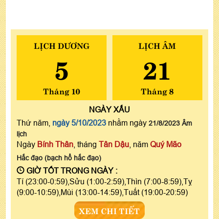
LỊCH DƯƠNG
LỊCH ÂM
5
21
Tháng 10
Tháng 8
NGÀY
XẤU
Thứ năm,
ngày 5/10/2023
nhằm ngày
21/8/2023 Âm
lịch
Ngày
Bính Thân
, tháng
Tân Dậu
, năm
Quý Mão
Hắc đạo (bạch hổ hắc đạo)
GIỜ TỐT TRONG NGÀY :
Tí (23:00-0:59),Sửu (1:00-2:59),Thìn (7:00-8:59),Tỵ
(9:00-10:59),Mùi (13:00-14:59),Tuất (19:00-20:59)
XEM CHI TIẾT