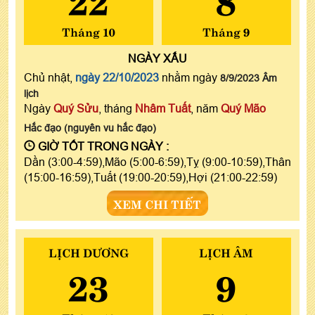
Tháng 10
Tháng 9
NGÀY
XẤU
Chủ nhật,
ngày 22/10/2023
nhằm ngày
8/9/2023 Âm
lịch
Ngày
Quý Sửu
, tháng
Nhâm Tuất
, năm
Quý Mão
Hắc đạo (nguyên vu hắc đạo)
GIỜ TỐT TRONG NGÀY :
Dần (3:00-4:59),Mão (5:00-6:59),Tỵ (9:00-10:59),Thân
(15:00-16:59),Tuất (19:00-20:59),Hợi (21:00-22:59)
XEM CHI TIẾT
LỊCH DƯƠNG
LỊCH ÂM
23
9