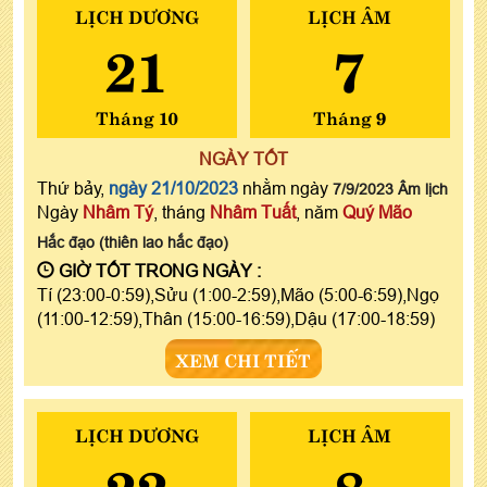
LỊCH DƯƠNG
LỊCH ÂM
21
7
Tháng 10
Tháng 9
NGÀY TỐT
Thứ bảy,
ngày 21/10/2023
nhằm ngày
7/9/2023 Âm lịch
Ngày
Nhâm Tý
, tháng
Nhâm Tuất
, năm
Quý Mão
Hắc đạo (thiên lao hắc đạo)
GIỜ TỐT TRONG NGÀY :
Tí (23:00-0:59),Sửu (1:00-2:59),Mão (5:00-6:59),Ngọ
(11:00-12:59),Thân (15:00-16:59),Dậu (17:00-18:59)
XEM CHI TIẾT
LỊCH DƯƠNG
LỊCH ÂM
22
8