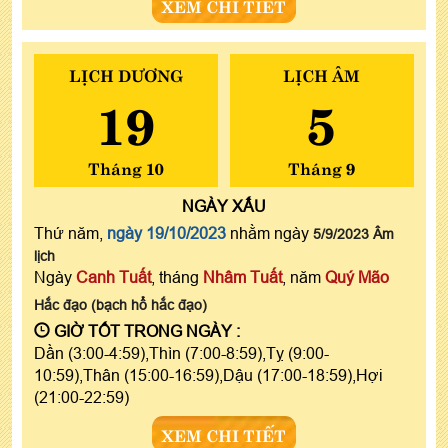
XEM CHI TIẾT
LỊCH DƯƠNG
LỊCH ÂM
19
5
Tháng 10
Tháng 9
NGÀY
XẤU
Thứ năm,
ngày 19/10/2023
nhằm ngày
5/9/2023 Âm
lịch
Ngày
Canh Tuất
, tháng
Nhâm Tuất
, năm
Quý Mão
Hắc đạo (bạch hổ hắc đạo)
GIỜ TỐT TRONG NGÀY :
Dần (3:00-4:59),Thìn (7:00-8:59),Tỵ (9:00-
10:59),Thân (15:00-16:59),Dậu (17:00-18:59),Hợi
(21:00-22:59)
XEM CHI TIẾT