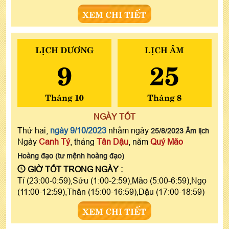
XEM CHI TIẾT
LỊCH DƯƠNG
LỊCH ÂM
9
25
Tháng 10
Tháng 8
NGÀY TỐT
Thứ hai,
ngày 9/10/2023
nhằm ngày
25/8/2023 Âm lịch
Ngày
Canh Tý
, tháng
Tân Dậu
, năm
Quý Mão
Hoàng đạo (tư mệnh hoàng đạo)
GIỜ TỐT TRONG NGÀY :
Tí (23:00-0:59),Sửu (1:00-2:59),Mão (5:00-6:59),Ngọ
(11:00-12:59),Thân (15:00-16:59),Dậu (17:00-18:59)
XEM CHI TIẾT