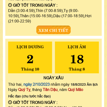
GIỜ TỐT TRONG NGÀY :
Dần (3:00-4:59),Thìn (7:00-8:59),Tỵ (9:00-
10:59),Thân (15:00-16:59),Dậu (17:00-18:59),Hợi
(21:00-22:59)
XEM CHI TIẾT
LỊCH DƯƠNG
LỊCH ÂM
2
18
Tháng 10
Tháng 8
NGÀY
XẤU
Thứ hai,
ngày 2/10/2023
nhằm ngày
18/8/2023 Âm lịch
Ngày
Quý Tỵ
, tháng
Tân Dậu
, năm
Quý Mão
Hắc đạo (chu tước hắc đạo)
GIỜ TỐT TRONG NGÀY :