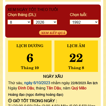
XEM NGÀY TỐT THEO TUỔI
Chọn tháng (DL):
Chọn tuổi:
XEM KẾT QUẢ
LỊCH DƯƠNG
LỊCH ÂM
6
22
Tháng 10
Tháng 8
NGÀY
XẤU
Thứ sáu,
ngày 6/10/2023
nhằm ngày
22/8/2023 Âm lịch
Ngày
Đinh Dậu
, tháng
Tân Dậu
, năm
Quý Mão
Hoàng đạo (ngọc đường hoàng đạo)
GIỜ TỐT TRONG NGÀY :
Tí (23:00-0:59),Dần (3:00-4:59),Mão (5:00-6:59),Ngọ