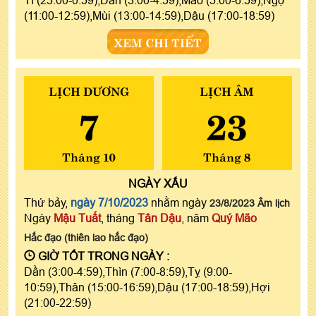
(11:00-12:59),Mùi (13:00-14:59),Dậu (17:00-18:59)
XEM CHI TIẾT
LỊCH DƯƠNG
LỊCH ÂM
7
23
Tháng 10
Tháng 8
NGÀY
XẤU
Thứ bảy,
ngày 7/10/2023
nhằm ngày
23/8/2023 Âm lịch
Ngày
Mậu Tuất
, tháng
Tân Dậu
, năm
Quý Mão
Hắc đạo (thiên lao hắc đạo)
GIỜ TỐT TRONG NGÀY :
Dần (3:00-4:59),Thìn (7:00-8:59),Tỵ (9:00-
10:59),Thân (15:00-16:59),Dậu (17:00-18:59),Hợi
(21:00-22:59)