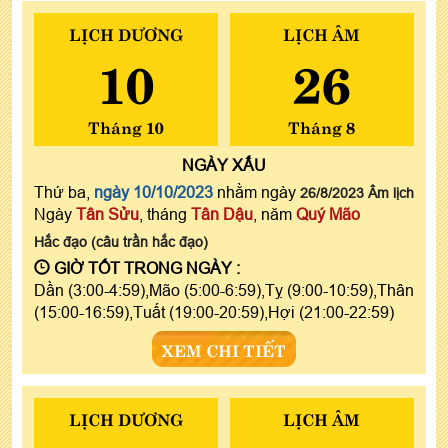
LỊCH DƯƠNG
LỊCH ÂM
10
26
Tháng 10
Tháng 8
NGÀY
XẤU
Thứ ba,
ngày 10/10/2023
nhằm ngày
26/8/2023 Âm lịch
Ngày
Tân Sửu
, tháng
Tân Dậu
, năm
Quý Mão
Hắc đạo (câu trần hắc đạo)
GIỜ TỐT TRONG NGÀY :
Dần (3:00-4:59),Mão (5:00-6:59),Tỵ (9:00-10:59),Thân
(15:00-16:59),Tuất (19:00-20:59),Hợi (21:00-22:59)
XEM CHI TIẾT
LỊCH DƯƠNG
LỊCH ÂM