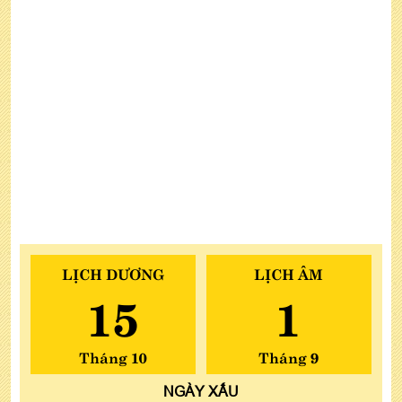
LỊCH DƯƠNG
LỊCH ÂM
15
1
Tháng 10
Tháng 9
NGÀY
XẤU