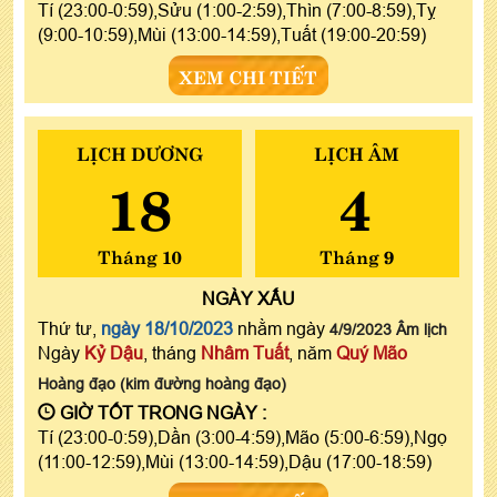
Tí (23:00-0:59),Sửu (1:00-2:59),Thìn (7:00-8:59),Tỵ
(9:00-10:59),Mùi (13:00-14:59),Tuất (19:00-20:59)
XEM CHI TIẾT
LỊCH DƯƠNG
LỊCH ÂM
18
4
Tháng 10
Tháng 9
NGÀY
XẤU
Thứ tư,
ngày 18/10/2023
nhằm ngày
4/9/2023 Âm lịch
Ngày
Kỷ Dậu
, tháng
Nhâm Tuất
, năm
Quý Mão
Hoàng đạo (kim đường hoàng đạo)
GIỜ TỐT TRONG NGÀY :
Tí (23:00-0:59),Dần (3:00-4:59),Mão (5:00-6:59),Ngọ
(11:00-12:59),Mùi (13:00-14:59),Dậu (17:00-18:59)