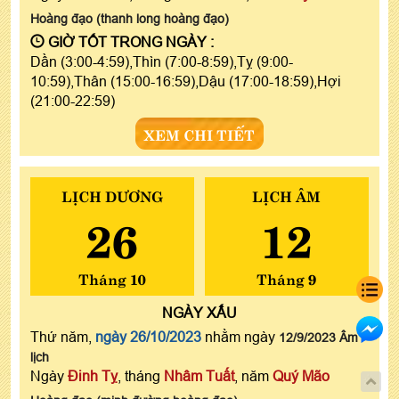
Hoàng đạo (thanh long hoàng đạo)
GIỜ TỐT TRONG NGÀY :
Dần (3:00-4:59),Thìn (7:00-8:59),Tỵ (9:00-
10:59),Thân (15:00-16:59),Dậu (17:00-18:59),Hợi
(21:00-22:59)
XEM CHI TIẾT
LỊCH DƯƠNG
LỊCH ÂM
26
12
Tháng 10
Tháng 9
NGÀY
XẤU
Thứ năm,
ngày 26/10/2023
nhằm ngày
12/9/2023 Âm
lịch
Ngày
Đinh Tỵ
, tháng
Nhâm Tuất
, năm
Quý Mão