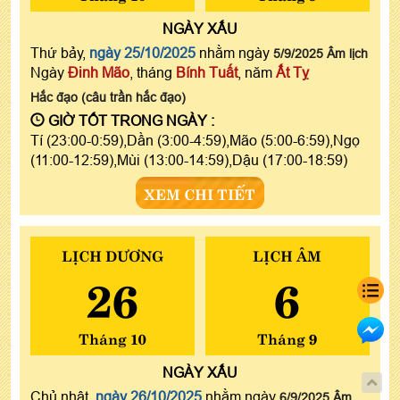
NGÀY
XẤU
Thứ bảy,
ngày 25/10/2025
nhằm ngày
5/9/2025 Âm lịch
Ngày
Đinh Mão
, tháng
Bính Tuất
, năm
Ất Tỵ
Hắc đạo (câu trần hắc đạo)
GIỜ TỐT TRONG NGÀY :
Tí (23:00-0:59),Dần (3:00-4:59),Mão (5:00-6:59),Ngọ
(11:00-12:59),Mùi (13:00-14:59),Dậu (17:00-18:59)
XEM CHI TIẾT
LỊCH DƯƠNG
LỊCH ÂM
26
6
Tháng 10
Tháng 9
NGÀY
XẤU
Chủ nhật,
ngày 26/10/2025
nhằm ngày
6/9/2025 Âm