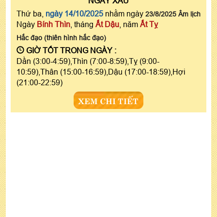
NGÀY
XẤU
Thứ ba,
ngày 14/10/2025
nhằm ngày
23/8/2025 Âm lịch
Ngày
Bính Thìn
, tháng
Ất Dậu
, năm
Ất Tỵ
Hắc đạo (thiên hình hắc đạo)
GIỜ TỐT TRONG NGÀY :
Dần (3:00-4:59),Thìn (7:00-8:59),Tỵ (9:00-
10:59),Thân (15:00-16:59),Dậu (17:00-18:59),Hợi
(21:00-22:59)
XEM CHI TIẾT