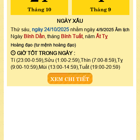
Tháng 10
Tháng 9
NGÀY
XẤU
Thứ sáu,
ngày 24/10/2025
nhằm ngày
4/9/2025 Âm lịch
Ngày
Bính Dần
, tháng
Bính Tuất
, năm
Ất Tỵ
Hoàng đạo (tư mệnh hoàng đạo)
GIỜ TỐT TRONG NGÀY :
Tí (23:00-0:59),Sửu (1:00-2:59),Thìn (7:00-8:59),Tỵ
(9:00-10:59),Mùi (13:00-14:59),Tuất (19:00-20:59)
XEM CHI TIẾT