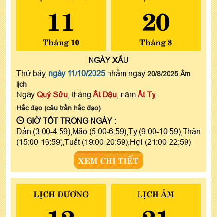
11
20
Tháng 10
Tháng 8
NGÀY
XẤU
Thứ bảy,
ngày 11/10/2025
nhằm ngày
20/8/2025 Âm
lịch
Ngày
Quý Sửu
, tháng
Ất Dậu
, năm
Ất Tỵ
Hắc đạo (câu trần hắc đạo)
GIỜ TỐT TRONG NGÀY :
Dần (3:00-4:59),Mão (5:00-6:59),Tỵ (9:00-10:59),Thân
(15:00-16:59),Tuất (19:00-20:59),Hợi (21:00-22:59)
XEM CHI TIẾT
LỊCH DƯƠNG
LỊCH ÂM
12
21