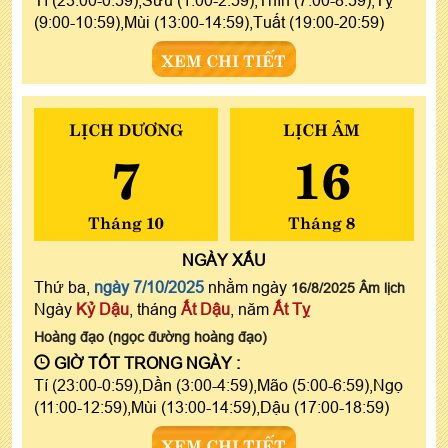
(9:00-10:59),Mùi (13:00-14:59),Tuất (19:00-20:59)
XEM CHI TIẾT
LỊCH DƯƠNG
LỊCH ÂM
7
16
Tháng 10
Tháng 8
NGÀY
XẤU
Thứ ba,
ngày 7/10/2025
nhằm ngày
16/8/2025 Âm lịch
Ngày
Kỷ Dậu
, tháng
Ất Dậu
, năm
Ất Tỵ
Hoàng đạo (ngọc đường hoàng đạo)
GIỜ TỐT TRONG NGÀY :
Tí (23:00-0:59),Dần (3:00-4:59),Mão (5:00-6:59),Ngọ
(11:00-12:59),Mùi (13:00-14:59),Dậu (17:00-18:59)
XEM CHI TIẾT