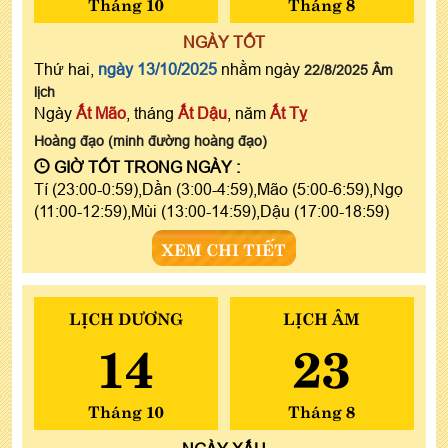
Tháng 10
Tháng 8
NGÀY TỐT
Thứ hai,
ngày 13/10/2025
nhằm ngày
22/8/2025 Âm
lịch
Ngày
Ất Mão
, tháng
Ất Dậu
, năm
Ất Tỵ
Hoàng đạo (minh đường hoàng đạo)
GIỜ TỐT TRONG NGÀY :
Tí (23:00-0:59),Dần (3:00-4:59),Mão (5:00-6:59),Ngọ
(11:00-12:59),Mùi (13:00-14:59),Dậu (17:00-18:59)
XEM CHI TIẾT
LỊCH DƯƠNG
LỊCH ÂM
14
23
Tháng 10
Tháng 8