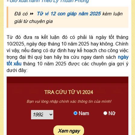
-
Giờ xuất hành Theo Lý Thuần Phong
Đã có ⏩
Tử vi 12 con giáp năm 2025
kèm luận
giải từ chuyên gia
Từ đó đưa ra kết luận đó có phải là ngày tốt tháng
10/2025, ngày đẹp tháng 10 năm 2025 hay không. Chính
vì vậy, nếu đang có dự định hay kế hoạch cho công việc
trọng đại thì quý bạn hãy tra cứu ngay danh sách
ngày
tốt xấu
tháng 10 năm 2025 được các chuyên gia gợi ý
dưới đây:
TRA CỨU TỬ VI 2024
Bạn vui lòng nhập chính xác thông tin của mình!
Nam
Nữ