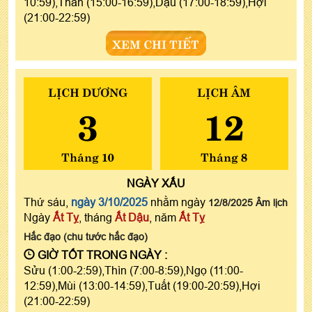
10:59),Thân (15:00-16:59),Dậu (17:00-18:59),Hợi
(21:00-22:59)
XEM CHI TIẾT
LỊCH DƯƠNG
LỊCH ÂM
3
12
Tháng 10
Tháng 8
NGÀY
XẤU
Thứ sáu,
ngày 3/10/2025
nhằm ngày
12/8/2025 Âm lịch
Ngày
Ất Tỵ
, tháng
Ất Dậu
, năm
Ất Tỵ
Hắc đạo (chu tước hắc đạo)
GIỜ TỐT TRONG NGÀY :
Sửu (1:00-2:59),Thìn (7:00-8:59),Ngọ (11:00-
12:59),Mùi (13:00-14:59),Tuất (19:00-20:59),Hợi
(21:00-22:59)