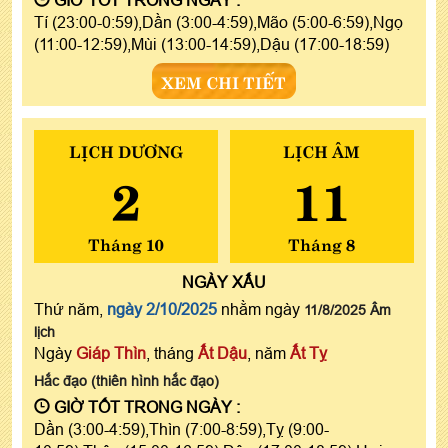
Tí (23:00-0:59),Dần (3:00-4:59),Mão (5:00-6:59),Ngọ
(11:00-12:59),Mùi (13:00-14:59),Dậu (17:00-18:59)
XEM CHI TIẾT
LỊCH DƯƠNG
LỊCH ÂM
2
11
Tháng 10
Tháng 8
NGÀY
XẤU
Thứ năm,
ngày 2/10/2025
nhằm ngày
11/8/2025 Âm
lịch
Ngày
Giáp Thìn
, tháng
Ất Dậu
, năm
Ất Tỵ
Hắc đạo (thiên hình hắc đạo)
GIỜ TỐT TRONG NGÀY :
Dần (3:00-4:59),Thìn (7:00-8:59),Tỵ (9:00-