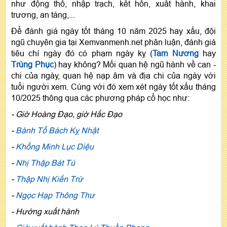
như động thổ, nhập trạch, kết hôn, xuất hành, khai
trương, an táng,...
Để đánh giá ngày tốt tháng 10 năm 2025 hay xấu, đội
ngũ chuyên gia tại Xemvanmenh.net phân luận, đánh giá
tiêu chí ngày đó có phạm ngày kỵ (
Tam Nương
hay
Trùng Phục
) hay không? Mối quan hệ ngũ hành về can -
chi của ngày, quan hệ nạp âm và địa chi của ngày với
tuổi người xem. Cùng với đó xem xét ngày tốt xấu tháng
10/2025 thông qua các phương pháp cổ học như:
- Giờ Hoàng Đạo, giờ Hắc Đạo
-
Bành Tổ Bách Kỵ Nhật
-
Khổng Minh Lục Diệu
-
Nhị Thập Bát Tú
-
Thập Nhị Kiến Trừ
-
Ngọc Hạp Thông Thư
- Hướng xuất hành