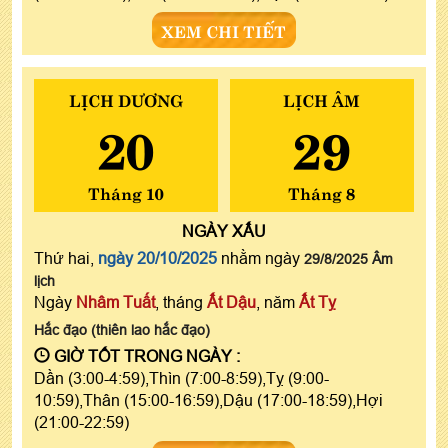
XEM CHI TIẾT
LỊCH DƯƠNG
LỊCH ÂM
20
29
Tháng 10
Tháng 8
NGÀY
XẤU
Thứ hai,
ngày 20/10/2025
nhằm ngày
29/8/2025 Âm
lịch
Ngày
Nhâm Tuất
, tháng
Ất Dậu
, năm
Ất Tỵ
Hắc đạo (thiên lao hắc đạo)
GIỜ TỐT TRONG NGÀY :
Dần (3:00-4:59),Thìn (7:00-8:59),Tỵ (9:00-
10:59),Thân (15:00-16:59),Dậu (17:00-18:59),Hợi
(21:00-22:59)