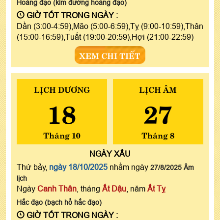
Hoàng đạo (kim đường hoàng đạo)
GIỜ TỐT TRONG NGÀY :
Dần (3:00-4:59),Mão (5:00-6:59),Tỵ (9:00-10:59),Thân
(15:00-16:59),Tuất (19:00-20:59),Hợi (21:00-22:59)
XEM CHI TIẾT
LỊCH DƯƠNG
LỊCH ÂM
18
27
Tháng 10
Tháng 8
NGÀY
XẤU
Thứ bảy,
ngày 18/10/2025
nhằm ngày
27/8/2025 Âm
lịch
Ngày
Canh Thân
, tháng
Ất Dậu
, năm
Ất Tỵ
Hắc đạo (bạch hổ hắc đạo)
GIỜ TỐT TRONG NGÀY :