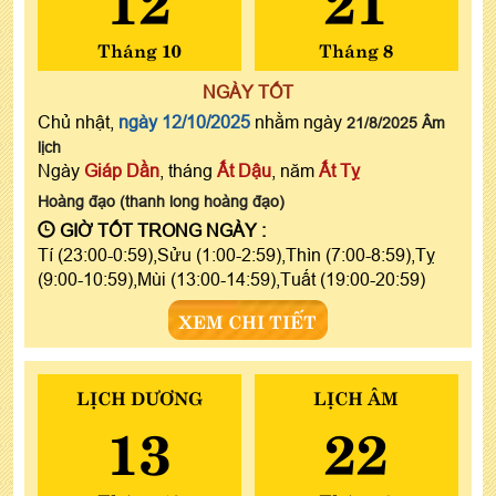
Tháng 10
Tháng 8
NGÀY TỐT
Chủ nhật,
ngày 12/10/2025
nhằm ngày
21/8/2025 Âm
lịch
Ngày
Giáp Dần
, tháng
Ất Dậu
, năm
Ất Tỵ
Hoàng đạo (thanh long hoàng đạo)
GIỜ TỐT TRONG NGÀY :
Tí (23:00-0:59),Sửu (1:00-2:59),Thìn (7:00-8:59),Tỵ
(9:00-10:59),Mùi (13:00-14:59),Tuất (19:00-20:59)
XEM CHI TIẾT
LỊCH DƯƠNG
LỊCH ÂM
13
22