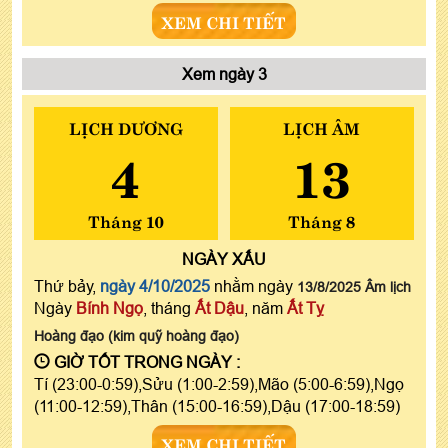
XEM CHI TIẾT
Xem ngày 3
LỊCH DƯƠNG
LỊCH ÂM
4
13
Tháng 10
Tháng 8
NGÀY
XẤU
Thứ bảy,
ngày 4/10/2025
nhằm ngày
13/8/2025 Âm lịch
Ngày
Bính Ngọ
, tháng
Ất Dậu
, năm
Ất Tỵ
Hoàng đạo (kim quỹ hoàng đạo)
GIỜ TỐT TRONG NGÀY :
Tí (23:00-0:59),Sửu (1:00-2:59),Mão (5:00-6:59),Ngọ
(11:00-12:59),Thân (15:00-16:59),Dậu (17:00-18:59)
XEM CHI TIẾT