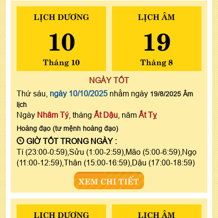
LỊCH DƯƠNG
LỊCH ÂM
10
19
Tháng 10
Tháng 8
NGÀY TỐT
Thứ sáu,
ngày 10/10/2025
nhằm ngày
19/8/2025 Âm
lịch
Ngày
Nhâm Tý
, tháng
Ất Dậu
, năm
Ất Tỵ
Hoàng đạo (tư mệnh hoàng đạo)
GIỜ TỐT TRONG NGÀY :
Tí (23:00-0:59),Sửu (1:00-2:59),Mão (5:00-6:59),Ngọ
(11:00-12:59),Thân (15:00-16:59),Dậu (17:00-18:59)
XEM CHI TIẾT
LỊCH DƯƠNG
LỊCH ÂM