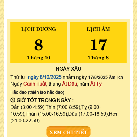
LỊCH DƯƠNG
LỊCH ÂM
8
17
Tháng 10
Tháng 8
NGÀY
XẤU
Thứ tư,
ngày 8/10/2025
nhằm ngày
17/8/2025 Âm lịch
Ngày
Canh Tuất
, tháng
Ất Dậu
, năm
Ất Tỵ
Hắc đạo (thiên lao hắc đạo)
GIỜ TỐT TRONG NGÀY :
Dần (3:00-4:59),Thìn (7:00-8:59),Tỵ (9:00-
10:59),Thân (15:00-16:59),Dậu (17:00-18:59),Hợi
(21:00-22:59)
XEM CHI TIẾT