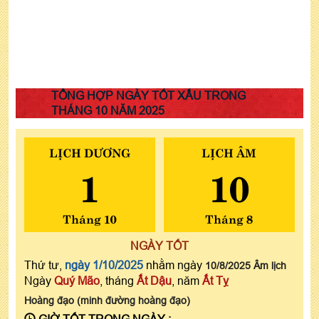
TỔNG HỢP NGÀY TỐT XẤU TRONG
THÁNG 10 NĂM 2025
LỊCH DƯƠNG
LỊCH ÂM
1
10
Tháng 10
Tháng 8
NGÀY TỐT
Thứ tư,
ngày 1/10/2025
nhằm ngày
10/8/2025 Âm lịch
Ngày
Quý Mão
, tháng
Ất Dậu
, năm
Ất Tỵ
Hoàng đạo (minh đường hoàng đạo)
GIỜ TỐT TRONG NGÀY :