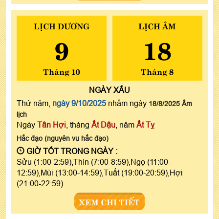
LỊCH DƯƠNG
LỊCH ÂM
9
18
Tháng 10
Tháng 8
NGÀY
XẤU
Thứ năm,
ngày 9/10/2025
nhằm ngày
18/8/2025 Âm
lịch
Ngày
Tân Hợi
, tháng
Ất Dậu
, năm
Ất Tỵ
Hắc đạo (nguyên vu hắc đạo)
GIỜ TỐT TRONG NGÀY :
Sửu (1:00-2:59),Thìn (7:00-8:59),Ngọ (11:00-
12:59),Mùi (13:00-14:59),Tuất (19:00-20:59),Hợi
(21:00-22:59)
XEM CHI TIẾT