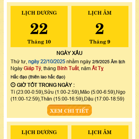
LỊCH DƯƠNG
LỊCH ÂM
22
2
Tháng 10
Tháng 9
NGÀY
XẤU
Thứ tư,
ngày 22/10/2025
nhằm ngày
2/9/2025 Âm lịch
Ngày
Giáp Tý
, tháng
Bính Tuất
, năm
Ất Tỵ
Hắc đạo (thiên lao hắc đạo)
GIỜ TỐT TRONG NGÀY :
Tí (23:00-0:59),Sửu (1:00-2:59),Mão (5:00-6:59),Ngọ
(11:00-12:59),Thân (15:00-16:59),Dậu (17:00-18:59)
XEM CHI TIẾT
LỊCH DƯƠNG
LỊCH ÂM