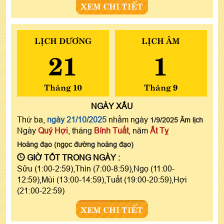
XEM CHI TIẾT
LỊCH DƯƠNG
LỊCH ÂM
21
1
Tháng 10
Tháng 9
NGÀY
XẤU
Thứ ba,
ngày 21/10/2025
nhằm ngày
1/9/2025 Âm lịch
Ngày
Quý Hợi
, tháng
Bính Tuất
, năm
Ất Tỵ
Hoàng đạo (ngọc đường hoàng đạo)
GIỜ TỐT TRONG NGÀY :
Sửu (1:00-2:59),Thìn (7:00-8:59),Ngọ (11:00-
12:59),Mùi (13:00-14:59),Tuất (19:00-20:59),Hợi
(21:00-22:59)
XEM CHI TIẾT