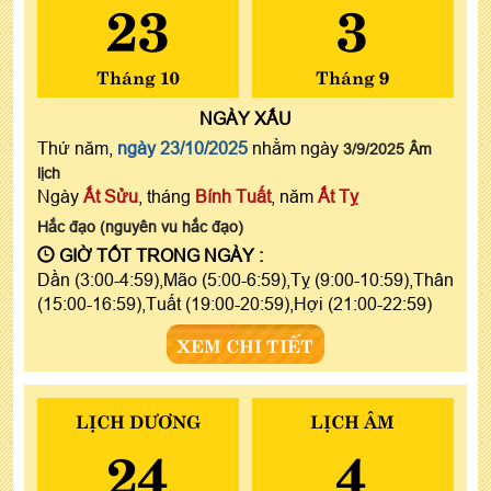
23
3
Tháng 10
Tháng 9
NGÀY
XẤU
Thứ năm,
ngày 23/10/2025
nhằm ngày
3/9/2025 Âm
lịch
Ngày
Ất Sửu
, tháng
Bính Tuất
, năm
Ất Tỵ
Hắc đạo (nguyên vu hắc đạo)
GIỜ TỐT TRONG NGÀY :
Dần (3:00-4:59),Mão (5:00-6:59),Tỵ (9:00-10:59),Thân
(15:00-16:59),Tuất (19:00-20:59),Hợi (21:00-22:59)
XEM CHI TIẾT
LỊCH DƯƠNG
LỊCH ÂM
24
4