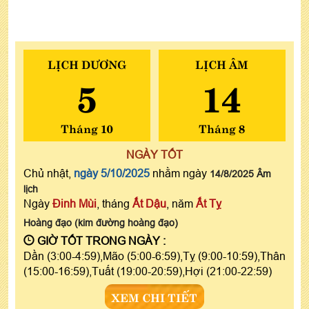
LỊCH DƯƠNG
LỊCH ÂM
5
14
Tháng 10
Tháng 8
NGÀY TỐT
Chủ nhật,
ngày 5/10/2025
nhằm ngày
14/8/2025 Âm
lịch
Ngày
Đinh Mùi
, tháng
Ất Dậu
, năm
Ất Tỵ
Hoàng đạo (kim đường hoàng đạo)
GIỜ TỐT TRONG NGÀY :
Dần (3:00-4:59),Mão (5:00-6:59),Tỵ (9:00-10:59),Thân
(15:00-16:59),Tuất (19:00-20:59),Hợi (21:00-22:59)
XEM CHI TIẾT