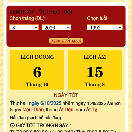
XEM NGÀY TỐT THEO TUỔI
Chọn tháng (DL):
Chọn tuổi:
XEM KẾT QUẢ
LỊCH DƯƠNG
LỊCH ÂM
6
15
Tháng 10
Tháng 8
NGÀY TỐT
Thứ hai,
ngày 6/10/2025
nhằm ngày
15/8/2025 Âm lịch
Ngày
Mậu Thân
, tháng
Ất Dậu
, năm
Ất Tỵ
Hắc đạo (bạch hổ hắc đạo)
GIỜ TỐT TRONG NGÀY :
Tí (23:00-0:59),Sửu (1:00-2:59),Thìn (7:00-8:59),Tỵ