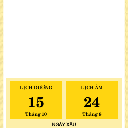
LỊCH DƯƠNG
LỊCH ÂM
15
24
Tháng 10
Tháng 8
NGÀY
XẤU