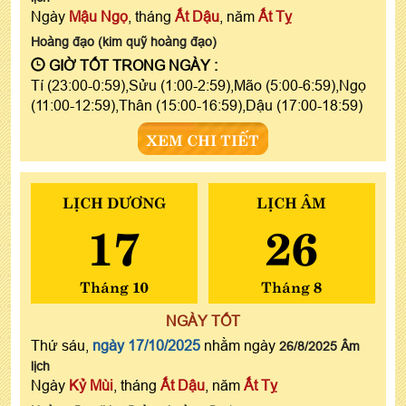
Ngày
Mậu Ngọ
, tháng
Ất Dậu
, năm
Ất Tỵ
Hoàng đạo (kim quỹ hoàng đạo)
GIỜ TỐT TRONG NGÀY :
Tí (23:00-0:59),Sửu (1:00-2:59),Mão (5:00-6:59),Ngọ
(11:00-12:59),Thân (15:00-16:59),Dậu (17:00-18:59)
XEM CHI TIẾT
LỊCH DƯƠNG
LỊCH ÂM
17
26
Tháng 10
Tháng 8
NGÀY TỐT
Thứ sáu,
ngày 17/10/2025
nhằm ngày
26/8/2025 Âm
lịch
Ngày
Kỷ Mùi
, tháng
Ất Dậu
, năm
Ất Tỵ