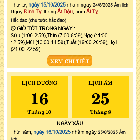
Thứ tư,
ngày 15/10/2025
nhằm ngày
24/8/2025 Âm lịch
Ngày
Đinh Tỵ
, tháng
Ất Dậu
, năm
Ất Tỵ
Hắc đạo (chu tước hắc đạo)
GIỜ TỐT TRONG NGÀY :
Sửu (1:00-2:59),Thìn (7:00-8:59),Ngọ (11:00-
12:59),Mùi (13:00-14:59),Tuất (19:00-20:59),Hợi
(21:00-22:59)
XEM CHI TIẾT
LỊCH DƯƠNG
LỊCH ÂM
16
25
Tháng 10
Tháng 8
NGÀY
XẤU
Thứ năm,
ngày 16/10/2025
nhằm ngày
25/8/2025 Âm
lịch