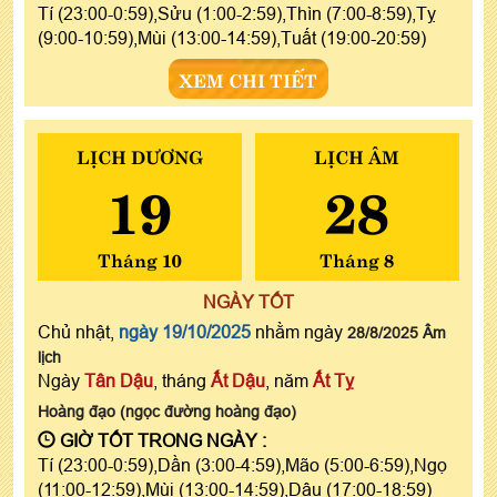
Tí (23:00-0:59),Sửu (1:00-2:59),Thìn (7:00-8:59),Tỵ
(9:00-10:59),Mùi (13:00-14:59),Tuất (19:00-20:59)
XEM CHI TIẾT
LỊCH DƯƠNG
LỊCH ÂM
19
28
Tháng 10
Tháng 8
NGÀY TỐT
Chủ nhật,
ngày 19/10/2025
nhằm ngày
28/8/2025 Âm
lịch
Ngày
Tân Dậu
, tháng
Ất Dậu
, năm
Ất Tỵ
Hoàng đạo (ngọc đường hoàng đạo)
GIỜ TỐT TRONG NGÀY :
Tí (23:00-0:59),Dần (3:00-4:59),Mão (5:00-6:59),Ngọ
(11:00-12:59),Mùi (13:00-14:59),Dậu (17:00-18:59)