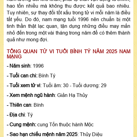
hao tổn nhiều mà không thu được kết quả bao nhiêu.
Tuy nhiên, sự thay đổi tốt xấu trong tử vi mỗi năm là điều
tất yếu. Do đó, nam mạng tuổi 1996 nên chuẩn bị một
tinh thần thật lạc quan, tận dụng những điều may mắn
nhỏ đến trong một vài tháng trong năm để có thêm thành
quả như mong đợi.
TỔNG QUAN TỬ VI TUỔI BÍNH TÝ NĂM 2025 NAM
MẠNG
- Năm sinh
: 1996
- Tuổi can chi:
Bính Tý
- Tuổi xem tử vi
: Tuổi âm: 30 - Tuổi dương: 29
- Xem mệnh ngũ hành
: Giản Hạ Thủy
- Thiên can
: Bính
- Địa chi
: Tý
- Cung mệnh:
cung Tốn thuộc hành Mộc
- Sao hạn chiếu mệnh năm 2025
: Thủy Diệu