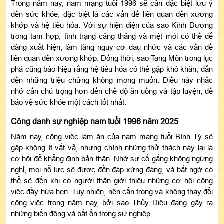
Trong năm nay, nam mạng tuổi 1996 sẽ cần đặc biệt lưu ý
đến sức khỏe, đặc biệt là các vấn đề liên quan đến xương
khớp và hệ tiêu hóa. Với sự hiện diện của sao Kình Dương
trong tam hợp, tình trạng căng thẳng và mệt mỏi có thể dễ
dàng xuất hiện, làm tăng nguy cơ đau nhức và các vấn đề
liên quan đến xương khớp. Đồng thời, sao Tang Môn trong lục
phá cũng báo hiệu rằng hệ tiêu hóa có thể gặp khó khăn, dẫn
đến những triệu chứng không mong muốn. Điều này nhắc
nhở cần chú trọng hơn đến chế độ ăn uống và tập luyện, để
bảo vệ sức khỏe một cách tốt nhất.
Công danh sự nghiệp nam tuổi 1996 năm 2025
Năm nay, công việc làm ăn của nam mạng tuổi Bính Tý sẽ
gặp không ít vất vả, nhưng chính những thử thách này lại là
cơ hội để khẳng định bản thân. Nhờ sự cố gắng không ngừng
nghỉ, mọi nỗ lực sẽ được đền đáp xứng đáng, và bất ngờ có
thể sẽ đến khi có người thân giới thiệu những cơ hội công
việc đầy hứa hẹn. Tuy nhiên, nên cẩn trọng và không thay đổi
công việc trong năm nay, bởi sao Thủy Diệu đang gây ra
những biến động và bất ổn trong sự nghiệp.