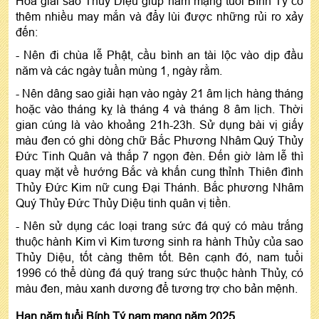
Hóa giải sao Thủy Diệu giúp nam mạng tuổi Bính Tý có
thêm nhiều may mắn và đẩy lùi được những rủi ro xảy
đến:
- Nên đi chùa lễ Phật, cầu bình an tài lộc vào dịp đầu
năm và các ngày tuần mùng 1, ngày rằm.
- Nên dâng sao giải hạn vào ngày 21 âm lịch hàng tháng
hoặc vào tháng kỵ là tháng 4 và tháng 8 âm lịch. Thời
gian cúng là vào khoảng 21h-23h. Sử dụng bài vị giấy
màu đen có ghi dòng chữ Bắc Phương Nhâm Quý Thủy
Đức Tinh Quân và thắp 7 ngọn đèn. Đến giờ làm lễ thì
quay mặt về hướng Bắc và khấn cung thỉnh Thiên đình
Thủy Đức Kim nữ cung Đại Thánh. Bắc phương Nhâm
Quý Thủy Đức Thủy Diệu tinh quân vị tiền.
- Nên sử dụng các loại trang sức đá quý có màu trắng
thuộc hành Kim vì Kim tương sinh ra hành Thủy của sao
Thủy Diệu, tốt càng thêm tốt. Bên cạnh đó, nam tuổi
1996 có thể dùng đá quý trang sức thuộc hành Thủy, có
màu đen, màu xanh dương để tương trợ cho bản mệnh.
Hạn năm tuổi Bính Tý nam mạng năm 2025