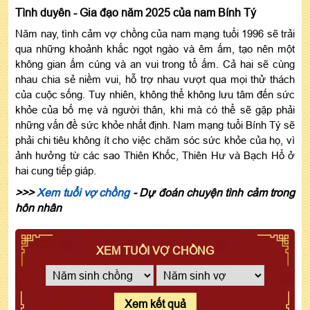
Tình duyên - Gia đạo năm 2025 của nam Bính Tý
Năm nay, tình cảm vợ chồng của nam mạng tuổi 1996 sẽ trải
qua những khoảnh khắc ngọt ngào và êm ấm, tạo nên một
không gian ấm cúng và an vui trong tổ ấm. Cả hai sẽ cùng
nhau chia sẻ niềm vui, hỗ trợ nhau vượt qua mọi thử thách
của cuộc sống. Tuy nhiên, không thể không lưu tâm đến sức
khỏe của bố mẹ và người thân, khi mà có thể sẽ gặp phải
những vấn đề sức khỏe nhất định. Nam mạng tuổi Bính Tý sẽ
phải chi tiêu không ít cho việc chăm sóc sức khỏe của họ, vì
ảnh hưởng từ các sao Thiên Khốc, Thiên Hư và Bạch Hổ ở
hai cung tiếp giáp.
>>>
Xem tuổi vợ chồng
- Dự đoán chuyện tình cảm trong
hôn nhân
XEM TUỔI VỢ CHỒNG
Xem kết quả