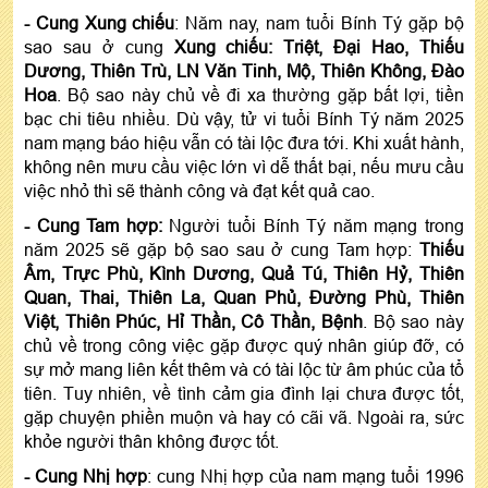
- Cung Xung chiếu
: Năm nay, nam tuổi Bính Tý gặp bộ
sao sau ở cung
Xung chiếu: Triệt, Đại Hao, Thiếu
Dương, Thiên Trù, LN Văn Tinh, Mộ, Thiên Không, Đào
Hoa
. Bộ sao này chủ về đi xa thường gặp bất lợi, tiền
bạc chi tiêu nhiều. Dù vậy, tử vi tuổi Bính Tý năm 2025
nam mạng báo hiệu vẫn có tài lộc đưa tới. Khi xuất hành,
không nên mưu cầu việc lớn vì dễ thất bại, nếu mưu cầu
việc nhỏ thì sẽ thành công và đạt kết quả cao.
- Cung Tam hợp:
Người tuổi Bính Tý năm mạng trong
năm 2025 sẽ gặp bộ sao sau ở cung Tam hợp:
Thiếu
Âm, Trực Phù, Kình Dương, Quả Tú, Thiên Hỷ, Thiên
Quan, Thai, Thiên La, Quan Phủ, Đường Phù, Thiên
Việt, Thiên Phúc, Hỉ Thần, Cô Thần, Bệnh
. Bộ sao này
chủ về trong công việc gặp được quý nhân giúp đỡ, có
sự mở mang liên kết thêm và có tài lộc từ âm phúc của tổ
tiên. Tuy nhiên, về tình cảm gia đình lại chưa được tốt,
gặp chuyện phiền muộn và hay có cãi vã. Ngoài ra, sức
khỏe người thân không được tốt.
- Cung Nhị hợp
: cung Nhị hợp của nam mạng tuổi 1996