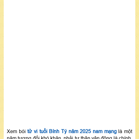
1996
Nam tuổi Bính Tý: Bí quyết chọn ngày đẹp để
xuất hành
Khai trương đầu năm phát đạt: Nam tuổi 1996
chọn ngày
Năm 2025: Nam 1996 nên tiến hành đại sự hay
không?
Nam 1996 sinh con năm 2025 có tốt không?
Tuổi nào hợp làm ăn với nam Bính Tý năm 2025?
Năm 2025, nam 1996 xây nhà có nên không?
Nam Bính Tý mua xe, nhà 2025 có khó khăn
không?
Màu sắc may mắn cho nam tuổi Bính Tý năm
2025
Xem bói
tử vi tuổi Bính Tý năm 2025 nam mạng
là một
năm tương đối khó khăn, phải tự thân vận động là chính,