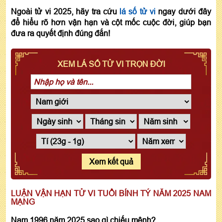
Ngoài tử vi 2025, hãy tra cứu
lá số tử vi
ngay dưới đây
để hiểu rõ hơn vận hạn và cột mốc cuộc đời, giúp bạn
đưa ra quyết định đúng đắn!
XEM LÁ SỐ TỬ VI TRỌN ĐỜI
Xem kết quả
LUẬN VẬN HẠN TỬ VI TUỔI BÍNH TÝ NĂM 2025 NAM
MẠNG
Nam 1996 năm 2025 sao gì chiếu mệnh?