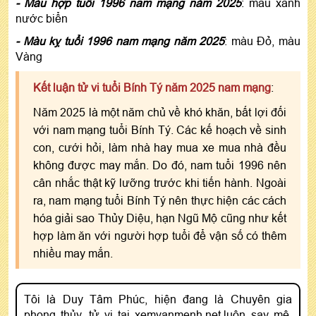
- Màu hợp tuổi 1996 nam mạng năm 2025
: màu xanh
nước biển
- Màu kỵ tuổi 1996 nam mạng năm 2025
: màu Đỏ, màu
Vàng
Kết luận tử vi tuổi Bính Tý năm 2025 nam mạng
:
Năm 2025 là một năm chủ về khó khăn, bất lợi đối
với nam mạng tuổi Bính Tý. Các kế hoạch về sinh
con, cưới hỏi, làm nhà hay mua xe mua nhà đều
không được may mắn. Do đó, nam tuổi 1996 nên
cân nhắc thật kỹ lưỡng trước khi tiến hành. Ngoài
ra, nam mạng tuổi Bính Tý nên thực hiện các cách
hóa giải sao Thủy Diệu, hạn Ngũ Mộ cũng như kết
hợp làm ăn với người hợp tuổi để vận số có thêm
nhiều may mắn.
Tôi là Duy Tâm Phúc, hiện đang là Chuyên gia
phong thủy, tử vi tại xemvanmenh.net,luôn say mê,