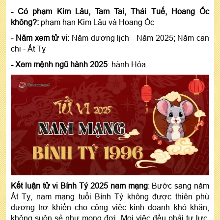
- Có phạm Kim Lâu, Tam Tai, Thái Tuế, Hoang Ốc
không?:
phạm hạn Kim Lâu và Hoang Ốc
- Năm xem tử vi:
Năm dương lịch - Năm 2025; Năm can
chi - Ất Tỵ
- Xem mệnh ngũ hành 2025
: hành Hỏa
Kết luận tử vi Bính Tý 2025 nam mạng
: Bước sang năm
Ất Tỵ, nam mạng tuổi Bính Tý không được thiên phù
dương trợ khiến cho công việc kinh doanh khó khăn,
không suôn sẻ như mong đợi. Mọi việc đều phải tự lực,