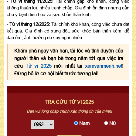
- Tử vi tháng 11/2025
: Tài chính gặp khó khăn, công việc
không thuận lợi, nhiều tranh chấp. Gia đình ổn định nhưng cần
chú ý bệnh tiêu hóa và sức khỏe thần kinh.
- Tử vi tháng 12/2025:
Tài chính khó khăn, công việc chưa đạt
kết quả. Gia đình có xung đột, sức khỏe bản thân kém, dễ
đau ốm, ảnh hưởng do suy nghĩ nhiều.
Khám phá ngay vận hạn, tài lộc và tình duyên của
người thân và bạn bè trong năm tới qua việc tra
cứu
Tử vi 2025
mới nhất tại
xemvanmenh.net
!
Đừng bỏ lỡ cơ hội biết trước tương lai!
TRA CỨU TỬ VI 2025
Bạn vui lòng nhập chính xác thông tin của mình!
Nam
Nữ