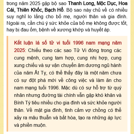
trong năm 2025 gặp bộ sao
Thanh Long, Mộc Dục, Hoa
Cái, Thiên Khốc, Bạch Hổ
. Bộ sao này chủ về có nhiều
suy nghĩ lo lắng cho bố mẹ, người thân và gia đình.
Ngoài ra, cần chú ý sức khỏe của bố mẹ không được tốt,
hay bị đau ốm, bệnh về xương khớp và huyết áp.
Kết luận lá số tử vi tuổi 1996 nam mạng năm
2025
: Chiếu theo các sao Tử Vi đóng trong các
cung mệnh, cung tam hợp, cung nhị hợp, cung
xung chiếu và sự vận chuyển âm dương ngũ hành
của năm Ất Tỵ, có thể thấy đây là một năm chưa
có sự đột phá mới về công việc và làm ăn cho
nam mạng tuổi 1996. Mặc dù có sự hỗ trợ từ quý
nhân nhưng đường tài chính vẫn gặp khó khăn và
Bính Tý tiêu nhiều cho gia đình và sức khỏe người
thân. Về mặt gia đình, tình cảm vợ chồng có thể
xảy ra mâu thuẫn và bất hòa, tạo ra những áp lực
và phiền muộn.