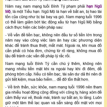
Năm nay, nam mạng tuổi Bính Tý phạm phải
hạn Ngũ
Mộ
, là một Tiểu hạn. Ngũ Mộ là hạn về bất an, bị hao tài
tốn của cũng như bị tai bay vạ gió. Nam mạng tuổi 1996
có thể làm giảm bớt tác động xấu từ hạn Ngũ Mộ bằng
cách thực hiện các biện pháp sau:
- Về vấn đề tiền bạc, không nên đầu tư số tiền lớn trong
năm nay vào công việc làm ăn hay các phương diện
khác để tránh thua thiệt, mất mát. Ngoài ra, khi mua đồ
cần phải có hóa đơn, chứng từ rõ ràng, không mua đồ
lậu để tránh các vấn đề pháp lý rắc rối.
Nam mạng tuổi Bính Tý cần chú ý thêm, không nên
mang nhiều tiền mặt khi ra ngoài hay khi đi đêm, đề
phòng trộm cắp. Nếu có tiền bạc, tài sản dư dả thì nên đi
gửi tiết kiệm, mua bảo hiểm… để đỡ tổn thất hơn.
- Về tinh thần, sức khỏe, nam mạng tuổi 1996 nên tham
gia nhiều hoạt động cộng đồng với công ty, hàng xóm để
cảm thấy vui vẻ, thoải mái, tránh sự bất an, lo lắng. Luôn
giữ một tâm thế lạc quan và sẵn sàng đối mặt với mọi