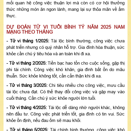
mối quan hệ công việc thuận lợi mà còn có cơ hội thưởng
thức những món ăn ngon lành, mang lại sự thỏa mãn về ẩm
thực.
DỰ ĐOÁN TỬ VI TUỔI BÍNH TÝ NĂM 2025 NAM
MẠNG THEO THÁNG
- Tử vi tháng 1/2025:
Tài lộc bình thường, công việc chưa
phát triển nhưng có quý nhân hỗ trợ. Gia đình hòa thuận, sức
khỏe cần chú ý tiêu hóa và an toàn khi đi xa.
- Tử vi tháng 2/2025:
Tiền bạc hao tổn cho cuộc sống, gặp thị
phi tài chính. Công việc khó khăn, gia đình bất ổn do mâu
thuẫn. Sức khỏe không tốt, cần cẩn thận khi đi xa.
- Tử vi tháng 3/2025:
Chi tiêu nhiều cho công việc, mưu cầu
tài lộc chưa đạt. Có thể thay đổi công việc và gặp may vào
cuối tháng. Cần chú ý sức khỏe người lớn tuổi.
- Tử vi tháng 4/2025:
Tài lộc dễ dàng nhờ người khác, không
nên đầu tư. Công việc phát triển tốt, gia đình có tin vui. Sức
khỏe ổn định, nếu đau ốm sẽ mau khỏi.
- Tử vi tháng 5/2025:
Tài chính bình thường, công việc khó