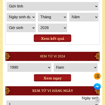
Xem kết quả
XEM TỬ VI 2024
Xem ngay
XEM TỬ VI HÀNG NGÀY
Ngày sinh