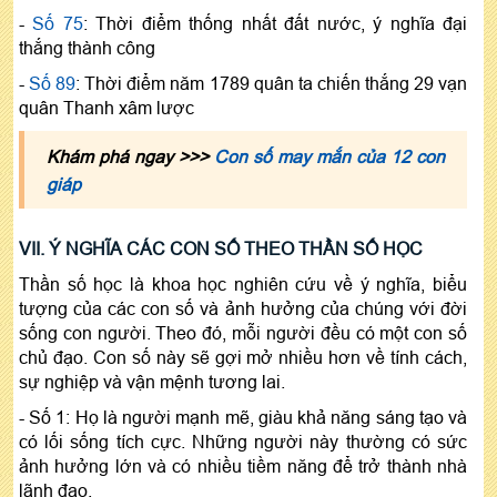
-
Số 75
: Thời điểm thống nhất đất nước, ý nghĩa đại
thắng thành công
-
Số 89
: Thời điểm năm 1789 quân ta chiến thắng 29 vạn
quân Thanh xâm lược
Khám phá ngay >>>
Con số may mắn của 12 con
giáp
VII. Ý NGHĨA CÁC CON SỐ THEO THẦN SỐ HỌC
Thần số học là khoa học nghiên cứu về ý nghĩa, biểu
tượng của các con số và ảnh hưởng của chúng với đời
sống con người. Theo đó, mỗi người đều có một con số
chủ đạo. Con số này sẽ gợi mở nhiều hơn về tính cách,
sự nghiệp và vận mệnh tương lai.
- Số 1: Họ là người mạnh mẽ, giàu khả năng sáng tạo và
có lối sống tích cực. Những người này thường có sức
ảnh hưởng lớn và có nhiều tiềm năng để trở thành nhà
lãnh đạo.