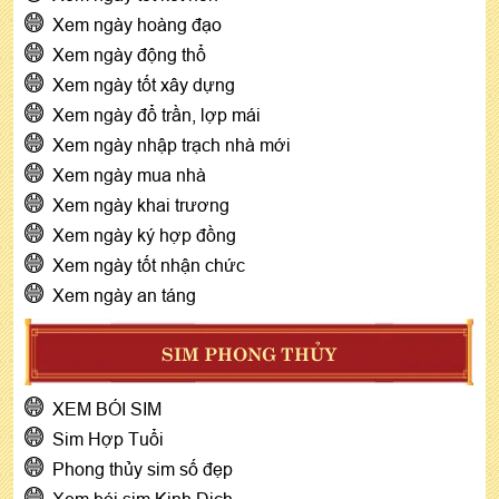
Xem ngày hoàng đạo
Xem ngày động thổ
Xem ngày tốt xây dựng
Xem ngày đổ trần, lợp mái
Xem ngày nhập trạch nhà mới
Xem ngày mua nhà
Xem ngày khai trương
Xem ngày ký hợp đồng
Xem ngày tốt nhận chức
Xem ngày an táng
SIM PHONG THỦY
XEM BÓI SIM
Sim Hợp Tuổi
Phong thủy sim số đẹp
Xem bói sim Kinh Dịch