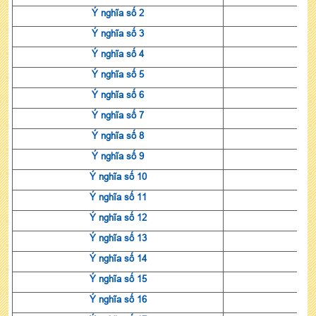
Ý nghĩa số 2
Ý n
Ý nghĩa số 3
Ý n
Ý nghĩa số 4
Ý n
Ý nghĩa số 5
Ý n
Ý nghĩa số 6
Ý n
Ý nghĩa số 7
Ý n
Ý nghĩa số 8
Ý n
Ý nghĩa số 9
Ý n
Ý nghĩa số 10
Ý n
Ý nghĩa số 11
Ý n
Ý nghĩa số 12
Ý n
Ý nghĩa số 13
Ý n
Ý nghĩa số 14
Ý n
Ý nghĩa số 15
Ý n
Ý nghĩa số 16
Ý n