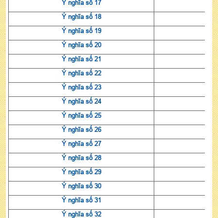
Ý nghĩa số 17
Ý n
Ý nghĩa số 18
Ý n
Ý nghĩa số 19
Ý n
Ý nghĩa số 20
Ý n
Ý nghĩa số 21
Ý n
Ý nghĩa số 22
Ý n
Ý nghĩa số 23
Ý n
Ý nghĩa số 24
Ý n
Ý nghĩa số 25
Ý n
Ý nghĩa số 26
Ý n
Ý nghĩa số 27
Ý n
Ý nghĩa số 28
Ý n
Ý nghĩa số 29
Ý n
Ý nghĩa số 30
Ý n
Ý nghĩa số 31
Ý n
Ý nghĩa số 32
Ý n