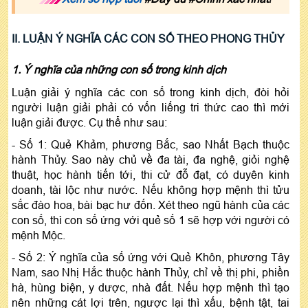
II. LUẬN Ý NGHĨA CÁC CON SỐ THEO PHONG THỦY
1. Ý nghĩa của những con số trong kinh dịch
Luận giải ý nghĩa các con số trong kinh dịch, đòi hỏi
người luận giải phải có vốn liếng tri thức cao thì mới
luận giải được. Cụ thể như sau:
- Số 1: Quẻ Khảm, phương Bắc, sao Nhất Bạch thuộc
hành Thủy. Sao này chủ về đa tài, đa nghệ, giỏi nghệ
thuật, học hành tiến tới, thi cử đỗ đạt, có duyên kinh
doanh, tài lộc như nước. Nếu không hợp mệnh thì tửu
sắc đào hoa, bài bạc hư đốn. Xét theo ngũ hành của các
con số, thì con số ứng với quẻ số 1 sẽ hợp với người có
mệnh Mộc.
- Số 2: Ý nghĩa của số ứng với Quẻ Khôn, phương Tây
Nam, sao Nhị Hắc thuộc hành Thủy, chỉ về thị phi, phiền
hà, hùng biện, y dược, nhà đất. Nếu hợp mệnh thì tạo
nên những cát lợi trên, ngược lại thì xấu, bệnh tật, tai