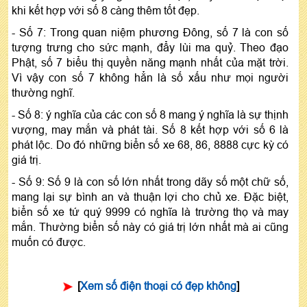
khi kết hợp với số 8 càng thêm tốt đẹp.
- Số 7: Trong quan niệm phương Đông, số 7 là con số
tượng trưng cho sức mạnh, đẩy lùi ma quỷ. Theo đạo
Phật, số 7 biểu thị quyền năng mạnh nhất của mặt trời.
Vì vậy con số 7 không hẳn là số xấu như mọi người
thường nghĩ.
- Số 8: ý nghĩa của các con số 8 mang ý nghĩa là sự thịnh
vượng, may mắn và phát tài. Số 8 kết hợp với số 6 là
phát lộc. Do đó những biển số xe 68, 86, 8888 cực kỳ có
giá trị.
- Số 9: Số 9 là con số lớn nhất trong dãy số một chữ số,
mang lại sự bình an và thuận lợi cho chủ xe. Đặc biệt,
biển số xe tứ quý 9999 có nghĩa là trường thọ và may
mắn. Thường biển số này có giá trị lớn nhất mà ai cũng
muốn có được.
[
Xem số điện thoại có đẹp không
]