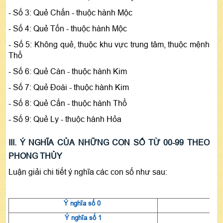
- Số 3: Quẻ Chấn - thuộc hành Mộc
- Số 4: Quẻ Tốn - thuộc hành Mộc
- Số 5: Không quẻ, thuộc khu vực trung tâm, thuộc mệnh
Thổ
- Số 6: Quẻ Càn - thuộc hành Kim
- Số 7: Quẻ Đoài - thuộc hành Kim
- Số 8: Quẻ Cấn - thuộc hành Thổ
- Số 9: Quẻ Ly - thuộc hành Hỏa
III. Ý NGHĨA CỦA NHỮNG CON SỐ TỪ 00-99 THEO
PHONG THỦY
Luận giải chi tiết ý nghĩa các con số như sau:
Ý nghĩa số 0
Ý n
Ý nghĩa số 1
Ý n