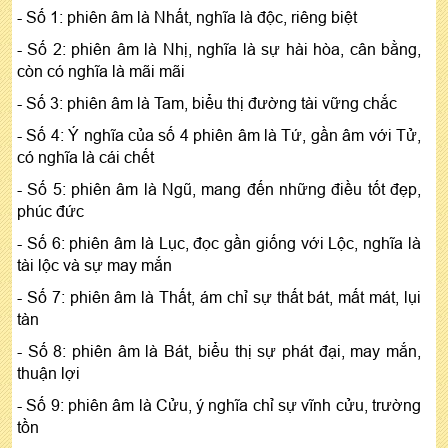
- Số 1: phiên âm là Nhất, nghĩa là độc, riêng biệt
- Số 2: phiên âm là Nhị, nghĩa là sự hài hòa, cân bằng,
còn có nghĩa là mãi mãi
- Số 3: phiên âm là Tam, biểu thị đường tài vững chắc
- Số 4: Ý nghĩa của số 4 phiên âm là Tứ, gần âm với Tử,
có nghĩa là cái chết
- Số 5: phiên âm là Ngũ, mang đến những điều tốt đẹp,
phúc đức
- Số 6: phiên âm là Lục, đọc gần giống với Lộc, nghĩa là
tài lộc và sự may mắn
- Số 7: phiên âm là Thất, ám chỉ sự thất bát, mất mát, lụi
tàn
- Số 8: phiên âm là Bát, biểu thị sự phát đại, may mắn,
thuận lợi
- Số 9: phiên âm là Cửu, ý nghĩa chỉ sự vĩnh cửu, trường
tồn