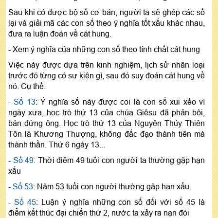
Sau khi có được bộ số cơ bản, người ta sẽ ghép các số
lại và giải mã các con số theo ý nghĩa tốt xấu khác nhau,
đưa ra luận đoán về cát hung.
- Xem ý nghĩa của những con số theo tính chất cát hung
Việc này được dựa trên kinh nghiệm, lịch sử nhân loại
trước đó từng có sự kiện gì, sau đó suy đoán cát hung về
nó. Cụ thể:
-
Số 13
: Ý nghĩa số này được coi là con số xui xẻo vì
ngày xưa, học trò thứ 13 của chúa Giêsu đã phản bội,
bán đứng ông. Học trò thứ 13 của Nguyên Thủy Thiên
Tôn là Khương Thượng, không đắc đạo thành tiên mà
thành thần. Thứ 6 ngày 13...
-
Số 49
: Thời điểm 49 tuổi con người ta thường gặp hạn
xấu
-
Số 53
: Năm 53 tuổi con người thường gặp hạn xấu
-
Số 45
: Luận ý nghĩa những con số đối với số 45 là
điểm kết thúc đại chiến thứ 2, nước ta xảy ra nạn đói