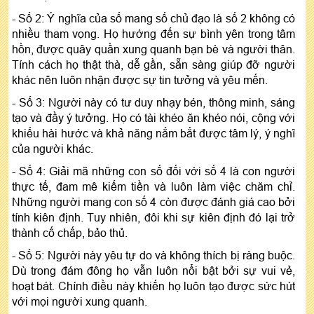
- Số 2: Ý nghĩa của số mang số chủ đạo là số 2 không có
nhiều tham vọng. Họ hướng đến sự bình yên trong tâm
hồn, được quây quần xung quanh bạn bè và người thân.
Tính cách họ thật thà, dễ gần, sẵn sàng giúp đỡ người
khác nên luôn nhận được sự tin tưởng và yêu mến.
- Số 3: Người này có tư duy nhạy bén, thông minh, sáng
tạo và đầy ý tưởng. Họ có tài khéo ăn khéo nói, cộng với
khiếu hài hước và khả năng nắm bắt được tâm lý, ý nghĩ
của người khác.
- Số 4: Giải mã những con số đối với số 4 là con người
thực tế, đam mê kiếm tiền và luôn làm việc chăm chỉ.
Những người mang con số 4 còn được đánh giá cao bởi
tính kiên định. Tuy nhiên, đôi khi sự kiên định đó lại trở
thành cố chấp, bảo thủ.
- Số 5: Người này yêu tự do và không thích bị ràng buộc.
Dù trong đám đông họ vẫn luôn nổi bật bởi sự vui vẻ,
hoạt bát. Chính điều này khiến họ luôn tạo được sức hút
với mọi người xung quanh.