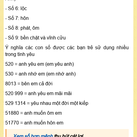
- Số 6: lộc
- Số 7: hôn
- Số 8: phát, ôm
- Số 9: bền chặt và vĩnh cửu
Ý nghĩa các con số được các bạn trẻ sử dụng nhiều
trong tình yêu
520 = anh yêu em (em yêu anh)
530 = anh nhớ em (em nhớ anh)
8013 = bên em cả đời
520 999 = anh yêu em mãi mãi
529 1314 = yêu nhau một đời một kiếp
51880 = anh muốn ôm em
51770 = anh muốn hôn em
Xem số hợp mệnh
thu hút cát lợi