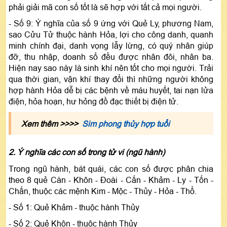
phải giải mã con số tốt là sẽ hợp với tất cả mọi người.
- Số 9: Ý nghĩa của số 9 ứng với Quẻ Ly, phương Nam,
sao Cửu Tử thuộc hành Hỏa, lợi cho công danh, quanh
minh chính đại, danh vọng lẫy lừng, có quý nhân giúp
đỡ, thu nhập, doanh số đều được nhân đôi, nhân ba.
Hiện nay sao này là sinh khí nên tốt cho mọi người. Trải
qua thời gian, vận khí thay đổi thì những người không
hợp hành Hỏa dễ bị các bệnh về máu huyết, tai nạn lửa
điện, hỏa hoạn, hư hỏng đồ đạc thiết bị điện tử.
Xem thêm >>>>
Sim phong thủy hợp tuổi
2. Ý nghĩa các con số trong tử vi (ngũ hành)
Trong ngũ hành, bát quái, các con số được phân chia
theo 8 quẻ Càn - Khôn - Đoài - Cấn - Khảm - Ly - Tốn -
Chấn, thuộc các mệnh Kim - Mộc - Thủy - Hỏa - Thổ.
- Số 1: Quẻ Khảm - thuộc hành Thủy
- Số 2: Quẻ Khôn - thuộc hành Thủy