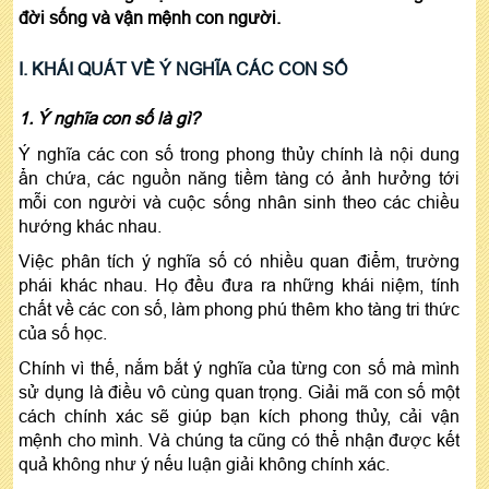
đời sống và vận mệnh con người.
I. KHÁI QUÁT VỀ Ý NGHĨA CÁC CON SỐ
1. Ý nghĩa con số là gì?
Ý nghĩa các con số trong phong thủy chính là nội dung
ẩn chứa, các nguồn năng tiềm tàng có ảnh hưởng tới
mỗi con người và cuộc sống nhân sinh theo các chiều
hướng khác nhau.
Việc phân tích ý nghĩa số có nhiều quan điểm, trường
phái khác nhau. Họ đều đưa ra những khái niệm, tính
chất về các con số, làm phong phú thêm kho tàng tri thức
của số học.
Chính vì thế, nắm bắt ý nghĩa của từng con số mà mình
sử dụng là điều vô cùng quan trọng. Giải mã con số một
cách chính xác sẽ giúp bạn kích phong thủy, cải vận
mệnh cho mình. Và chúng ta cũng có thể nhận được kết
quả không như ý nếu luận giải không chính xác.