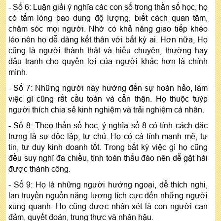
- Số 6: Luận giải ý nghĩa các con số trong thần số học, họ
có tấm lòng bao dung độ lượng, biết cách quan tâm,
chăm sóc mọi người. Nhờ có khả năng giao tiếp khéo
léo nên họ dễ dàng kết thân với bất kỳ ai. Hơn nữa, Họ
cũng là người thành thật và hiểu chuyện, thường hay
đấu tranh cho quyền lợi của người khác hơn là chính
mình.
- Số 7: Những người này hướng đến sự hoàn hảo, làm
việc gì cũng rất cầu toàn và cẩn thận. Họ thuộc tuýp
người thích chia sẻ kinh nghiệm và trải nghiệm cá nhân.
- Số 8: Theo thần số học, ý nghĩa số 8 có tính cách đặc
trưng là sự độc lập, tự chủ. Họ có cá tính mạnh mẽ, tự
tin, tư duy kinh doanh tốt. Trong bất kỳ việc gì họ cũng
đều suy nghĩ đa chiều, tính toán thấu đáo nên dễ gặt hái
được thành công.
- Số 9: Họ là những người hướng ngoại, dễ thích nghi,
lan truyền nguồn năng lượng tích cực đến những người
xung quanh. Họ cũng được nhận xét là con người can
đảm, quyết đoán, trung thực và nhân hậu.