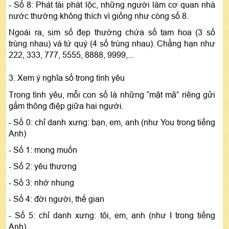
- Số 8: Phát tài phát lộc, những người làm cơ quan nhà
nước thường không thích vì giống như còng số 8.
Ngoài ra, sim số đẹp thường chứa số tam hoa (3 số
trùng nhau) và tứ quý (4 số trùng nhau). Chẳng hạn như
222, 333, 777, 5555, 8888, 9999,...
3. Xem ý nghĩa số trong tình yêu
Trong tình yêu, mỗi con số là những “mật mã” riêng gửi
gắm thông điệp giữa hai người.
- Số 0: chỉ danh xưng: bạn, em, anh (như You trong tiếng
Anh)
- Số 1: mong muốn
- Số 2: yêu thương
- Số 3: nhớ nhung
- Số 4: đời người, thế gian
- Số 5: chỉ danh xưng: tôi, em, anh (như I trong tiếng
Anh)