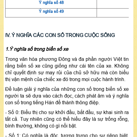
Ý nghĩa số 48
Ý n
Ý nghĩa số 49
Ý n
IV. Ý NGHĨA CÁC CON SỐ TRONG CUỘC SỐNG
1.Ý nghĩa số trong biển số xe
Trong văn hóa phương Đông và đa phần người Việt tin
rằng biển số xe cũng giống như cái tên của xe. Không
chỉ quyết định sự may rủi của chủ sở hữu mà còn biểu
thị vận mệnh của chiếc xe đó trong mọi cuộc hành trình.
Để luận giải ý nghĩa của những con số trong biển số xe
người ta sẽ dựa vào cách đọc, cách phát âm và ý nghĩa
con số trong tiếng Hán để thành thông điệp.
- Số 0: Biểu thị cho sự khởi đầu, bắt đầu, sự khai sinh ra
tất cả. Tuy nhiên cũng có thể hiểu đây là sự trống rỗng,
bình thường, không có gì nổi bật.
- Số 1: Có nghĩa là độc, tượng trưng cho sự riêng biệt,