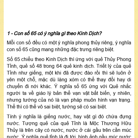
1 - Con số 65 có ý nghĩa gì theo Kinh Dịch?
Mỗi con số đều có một ý nghĩa phong thủy riêng, ý nghĩa
con số 65 cũng mang những đặc trưng riêng biệt.
Số 65 chiểu theo Kinh Dịch thì ứng với quẻ Thủy Phong
Tỉnh, quẻ số 48 trong 64 quẻ kinh dịch. Triết lý của quẻ
Tỉnh như giếng, một khi đã được đào rồi thì sẽ luôn ở
yên một chỗ, mặc dù làng xóm có thể thay đổi hay di
chuyển đi nới khác. Ý nghĩa số 65 ứng với Quẻ nhắc
người ta về giáo lý bản thể vạn vật bất biến, y nhiên,
nhưng tướng của nó là vạn pháp muôn hình vạn trạng.
Thể thì có thể vô sai biệt, tướng sẽ có sai biệt.
Tính ý nghĩa là giếng nước, hay vật gì đó chứa đựng
nước. Tượng quẻ của quẻ Tỉnh là Mộc Thượng Hữu
Thủy là trên cây có nước, nước ở cái gầu trên cần múc
nước. Ý nghĩa quẻ tỉnh là đi tới, hình ảnh gầu múc nước