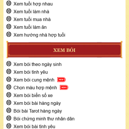
Xem tuổi hợp nhau
Xem tuổi làm nhà
Xem tuổi mua nhà
Xem tuổi làm ăn
Xem hướng nhà hợp tuổi
XEM BÓI
Xem bói theo ngày sinh
Xem bói tình yêu
Xem bói cung mệnh
Chọn màu hợp mệnh
Xem bói biển số xe
Xem bói bài hàng ngày
Bói bài Tarot hàng ngày
Bói chứng minh thư nhân dân
Xem bói bài tình yêu