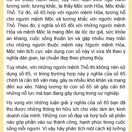
tương sinh, tương khắc, ta thấy Mộc sinh Hỏa, Mộc khắc
Thổ. Từ đó, số 65 hợp với người mệnh Hỏa, tương hỗ
cho người mệnh Mộc và tương khắc với người mệnh
Thổ. Theo đó, ý nghĩa số 65 đối với những người mệnh
Hỏa và mệnh Mộc là mang đến tài lộc dư giả, sức khỏe
an khang, cuộc sống thuận lợi và gặp nhiều may mắn
cho những người thuộc mệnh này. Người mệnh Hỏa,
Mộc nên tích cực vận dụng con số này vì vừa tốt theo ý
nghĩa dân gian, lại chuẩn đẹp theo phong thủy.
Tuy nhiên, với những người mệnh Thổ thì không nên sử
dụng số 65, vì trong trường hợp này ý nghĩa của số 65
chính là cản trở vận may, gây ra nhiều khó khăn và mang
đến xui xẻo. Năng lượng từ con số 65 sẽ gây cản trở
những nỗ lực mà bạn đang gây dựng trong sự nghiệp.
Hy vọng với những luận giải ý nghĩa của số 65 bạn đã
thu được những thông tin hữu ích cho việc làm ăn, kinh
doanh của mình. Những con số đẹp và hợp tuổi sẽ phần
nào góp phần vào sự thành công, hạnh phúc trong cuộc
sống mỗi người. Vì vậy hãy phân tích một cách kỹ lưỡng