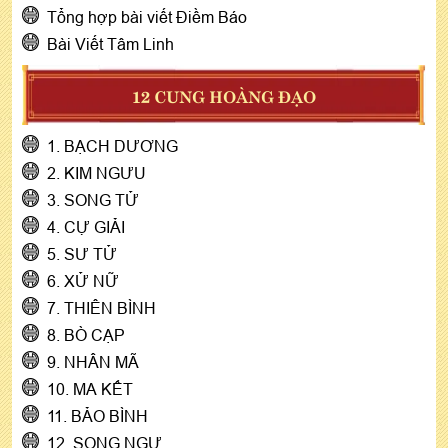
Tổng hợp bài viết Điềm Báo
Bài Viết Tâm Linh
12 CUNG HOÀNG ĐẠO
1. BẠCH DƯƠNG
2. KIM NGƯU
3. SONG TỬ
4. CỰ GIẢI
5. SƯ TỬ
6. XỬ NỮ
7. THIÊN BÌNH
8. BÒ CẠP
9. NHÂN MÃ
10. MA KẾT
11. BẢO BÌNH
12. SONG NGƯ