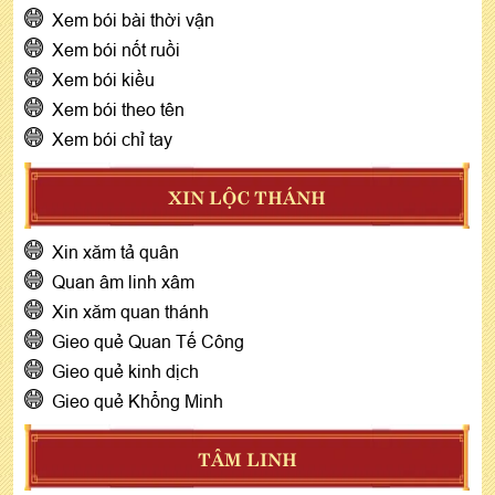
Xem bói bài thời vận
Xem bói nốt ruồi
Xem bói kiều
Xem bói theo tên
Xem bói chỉ tay
XIN LỘC THÁNH
Xin xăm tả quân
Quan âm linh xâm
Xin xăm quan thánh
Gieo quẻ Quan Tế Công
Gieo quẻ kinh dịch
Gieo quẻ Khổng Minh
TÂM LINH