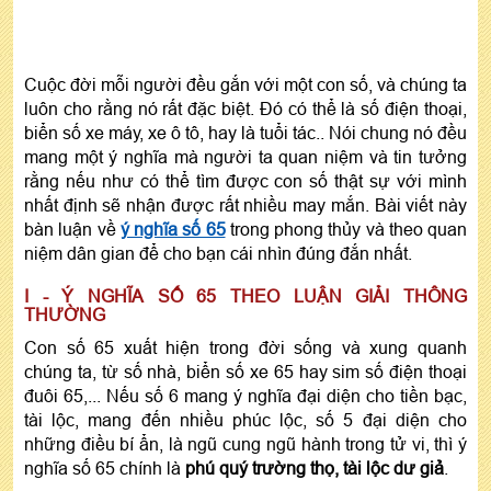
Cuộc đời mỗi người đều gắn với một con số, và chúng ta
luôn cho rằng nó rất đặc biệt. Đó có thể là số điện thoại,
biển số xe máy, xe ô tô, hay là tuổi tác.. Nói chung nó đều
mang một ý nghĩa mà người ta quan niệm và tin tưởng
rằng nếu như có thể tìm được con số thật sự với mình
nhất định sẽ nhận được rất nhiều may mắn. Bài viết này
bàn luận về
ý nghĩa số 65
trong phong thủy và theo quan
niệm dân gian để cho bạn cái nhìn đúng đắn nhất.
I - Ý NGHĨA SỐ 65 THEO LUẬN GIẢI THÔNG
THƯỜNG
Con số 65 xuất hiện trong đời sống và xung quanh
chúng ta, từ số nhà, biển số xe 65 hay sim số điện thoại
đuôi 65,... Nếu số 6 mang ý nghĩa đại diện cho tiền bạc,
tài lộc, mang đến nhiều phúc lộc, số 5 đại diện cho
những điều bí ẩn, là ngũ cung ngũ hành trong tử vi, thì ý
nghĩa số 65 chính là
phú quý trường thọ, tài lộc dư giả
.