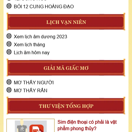
BÓI 12 CUNG HOÀNG ĐẠO
LỊCH VẠN NIÊN
Xem lịch âm dương 2023
Xem lịch tháng
Lịch âm hôm nay
GIẢI MÃ GIẤC MƠ
MƠ THẤY NGƯỜI
MƠ THẤY RẮN
THƯ VIỆN TỔNG HỢP
Sim điện thoại có phải là vật
phẩm phong thủy?