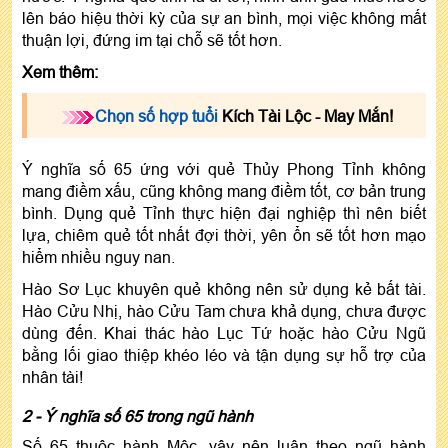
lên báo hiệu thời kỳ của sự an bình, mọi việc không mất
thuận lợi, đứng im tại chỗ sẽ tốt hơn.
Xem thêm:
Chọn số hợp tuổi
Kích Tài Lộc - May Mắn!
Ý nghĩa số 65 ứng với quẻ Thủy Phong Tỉnh không
mang điềm xấu, cũng không mang điềm tốt, cơ bản trung
bình. Dụng quẻ Tỉnh thực hiện đại nghiệp thì nên biết
lựa, chiêm quẻ tốt nhất đợi thời, yên ổn sẽ tốt hơn mạo
hiểm nhiều nguy nan.
Hào Sơ Lục khuyên quẻ không nên sử dụng kẻ bất tài.
Hào Cửu Nhị, hào Cửu Tam chưa khả dụng, chưa được
dùng đến. Khai thác hào Lục Tứ hoặc hào Cửu Ngũ
bằng lối giao thiệp khéo léo và tận dụng sự hỗ trợ của
nhân tài!
2 - Ý nghĩa số 65 trong ngũ hành
Số 65 thuộc hành Mộc, vậy nên luận theo ngũ hành