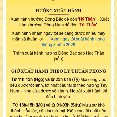
HƯỚNG XUẤT HÀNH
- Xuất hành hướng Đông Bắc để đón '
Hỷ Thần
'. - Xuất
hành hướng Đông Nam để đón '
Tài Thần
'.
Xuất hành nhằm ngày tốt sẽ càng được nhiều may
mắn và thuận lợi
Xem ngày tốt xuất hành trong
tháng 8 năm 2026
Tránh xuất hành hướng Đông Bắc gặp Hạc Thần
(xấu)
GIỜ XUẤT HÀNH THEO LÝ THUẦN PHONG
Từ 11h-13h (Ngọ) và từ 23h-01h (Tý)
Mọi công việc
đều được tốt lành, tốt nhất cầu tài đi theo hướng Tây
Nam – Nhà cửa được yên lành. Người xuất hành thì
đều bình yên.
Từ 13h-15h (Mùi) và từ 01-03h (Sửu)
Mưu sự khó
thành, cầu lộc, cầu tài mờ mịt. Kiện cáo tốt nhất nên
hoãn lại. Người đi xa chưa có tin về. Mất tiền, mất của