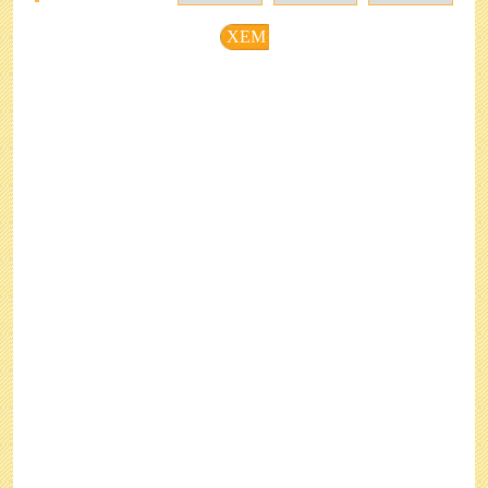
việc nhân sự cũng vô cùng phong phú. Việc xem giờ tốt
trong ngày tốt được căn cứ vào mục tiêu, tính chất của
XEM
công việc dự định. Dựa vào yếu tố trên thì xem ngày giờ
tốt được phân chia thành nhiều hạng mục, nội dung phụ
thuộc vào mục tiêu của công việc dự kiến tiến hành, cụ
thể như sau:
♦ Xem ngày tốt cắt
♦
Xem ngày tốt xuất hành
tóc năm 2025
năm 2025
♦ Xem ngày chuyển
♦ Xem ngày tốt cưới hỏi năm
bàn thờ năm 2025
2025
♦ Xem ngày mua xe máy, ô tô
♦ Xem ngày bắt chó
năm 2025
♦ Xem ngày tốt treo
♦ Xem ngày chuyển nhà năm
bảng hiệu
2025
♦ Xem ngày tốt mua
♦ Xem ngày tốt khai trương
điện thoại
mở cửa hàng năm 2025
♦ Xem ngày đào