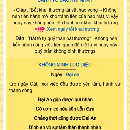
BÀNH TỔ BÁCH KỊ NHẬT
-
Giáp
: “Bất khai thương tài vật hao vong” - Không
nên tiến hành mở kho tránh tiền của hao mất, vì vậy
ngày nay không nên tiến hành mở kho, khai trương
>>>
Xem ngày tốt khai trương
-
Dần
: “Bất tế tự quỷ thần bất thường” - Không nên
tiến hành công việc liên quan đến tế tự vì ngày này
quỷ thần không bình thườngs
KHỔNG MINH LỤC DIỆU
Ngày :
Đại an
tức ngày Cát, mọi việc đều được yên tâm, hành sự
thành công.
Đại An gặp được quí nhân
Có cơm có riệu tiền tiễn đưa
Chẳng thời cũng được Đại An
Bình an vô sự tấm thân thanh nhàn