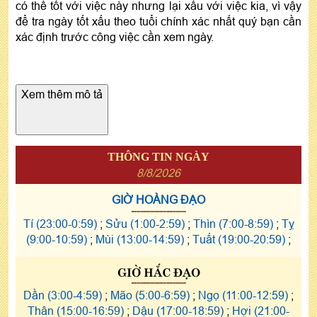
có thể tốt với việc này nhưng lại xấu với việc kia, vì vậy
để tra ngày tốt xấu theo tuổi chính xác nhất quý bạn cần
xác định trước công việc cần xem ngày.
Xem thêm mô tả
THÔNG TIN NGÀY
8/8/2026
GIỜ HOÀNG ĐẠO
Tí (23:00-0:59)
;
Sửu (1:00-2:59)
;
Thìn (7:00-8:59)
;
Tỵ
(9:00-10:59)
;
Mùi (13:00-14:59)
;
Tuất (19:00-20:59)
;
GIỜ HẮC ĐẠO
Dần (3:00-4:59)
;
Mão (5:00-6:59)
;
Ngọ (11:00-12:59)
;
Thân (15:00-16:59)
;
Dậu (17:00-18:59)
;
Hợi (21:00-