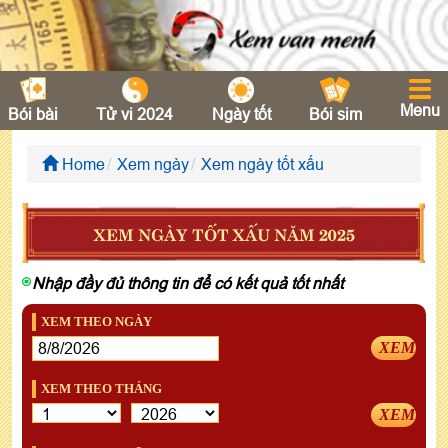
Menu
Bói bài
Tử vi 2024
Ngày tốt
Bói sim
Home
Xem ngày
Xem ngày tốt xấu
XEM NGÀY TỐT XẤU NĂM 2025
Nhập đầy đủ thông tin để có kết quả tốt nhất
XEM THEO NGÀY
XEM
XEM THEO THÁNG
XEM