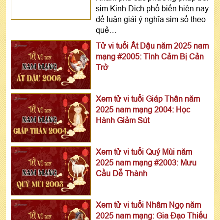
tất cả các phương pháp này. Qua đó giúp bạn nắm bắt
sim Kinh Dịch phổ biến hiện nay
ngày tốt đầu năm 2025, hay ngày tốt, ngày đẹp tết
để luận giải ý nghĩa sim số theo
2025 nói riêng và xem ngày đẹp theo tuổi nói chung.
quẻ…
Tử vi tuổi Ất Dậu năm 2025 nam
Dự đoán
tử vi hàng ngày của 12 con giáp
chuẩn
mạng #2005: Tình Cảm Bị Cản
xác
Trở
IV - NHỮNG ĐIỀU LƯU Ý KHI XEM NGÀY TỐT
Xem tử vi tuổi Giáp Thân năm
NGÀY XẤU
2025 nam mạng 2004: Học
Khi tìm ngày tốt xấu để tiến hành công việc của mình thì
Hành Giảm Sút
bạn cũng cần phải lưu ý những điều sau đây:
1 - Xem ngày giờ tốt xấu căn cứ vào tính chất đa cát
Xem tử vi tuổi Quý Mùi năm
2025 nam mạng #2003: Mưu
thắng thiểu hung
Cầu Dễ Thành
Dựa vào tính chất công việc người ta lựa chọn những
ngày giờ tốt có các yếu tố năng lượng phù hợp để thu
được kết quả tốt nhất. Thế nên, bạn cần chọn ngày đẹp
Xem tử vi tuổi Nhâm Ngọ năm
phù hợp với mục đích công việc của mình.
2025 nam mạng: Gia Đạo Thiếu