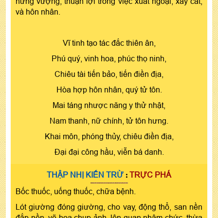
hưng vượng, thuận lợi trong việc xuất ngoại, xây cất,
và hôn nhân.
Vĩ tinh tạo tác đắc thiên ân,
Phú quý, vinh hoa, phúc thọ ninh,
Chiêu tài tiến bảo, tiến điền địa,
Hòa hợp hôn nhân, quý tử tôn.
Mai táng nhược năng y thử nhật,
Nam thanh, nữ chính, tử tôn hưng.
Khai môn, phóng thủy, chiêu điền địa,
Đại đại công hầu, viễn bá danh.
:
THẬP NHỊ KIẾN TRỪ
TRỰC PHÁ
Bốc thuốc, uống thuốc, chữa bệnh.
Lót giường đóng giường, cho vay, động thổ, san nền
đắp nền, vẽ họa chụp ảnh, lên quan nhậm chức, thừa