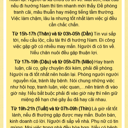
nếu đi hướng Nam thì tìm nhanh mới thấy. Đề phòng
tranh cãi, mâu thuẫn hay miệng tiếng tầm thường.
Việc làm chậm, lâu la nhưng tốt nhất làm việc gì đều
cần chắc chắn.
Từ 15h-17h (Thân) và từ 03h-05h (Dần)
Tin vui sắp
tới, nếu cầu lộc, cầu tài thì đi hướng Nam. Đi công
việc gặp gỡ có nhiều may mắn. Người đi có tin về.
Nếu chăn nuôi đều gặp thuận lợi.
Từ 17h-19h (Dậu) và từ 05h-07h (Mão)
Hay tranh
luận, cãi cọ, gây chuyện đói kém, phải đề phòng.
Người ra đi tốt nhất nên hoãn lại. Phòng người người
nguyền rủa, tránh lây bệnh. Nói chung những việc
như hội họp, tranh luận, việc quan,…nên tránh đi vào
giờ này. Nếu bắt buộc phải đi vào giờ này thì nên giữ
miệng để hạn ché gây ẩu đả hay cãi nhau.
Từ 19h-21h (Tuất) và từ 07h-09h (Thìn)
Là giờ rất tốt
lành, nếu đi thường gặp được may mắn. Buôn bán,
kinh doanh có lời. Người đi sắp về nhà. Phụ nữ có tin
mừng. Mọi việc trong nhà đều hòa hợp. Nếu có bệnh