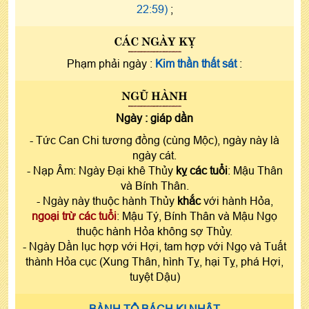
22:59)
;
CÁC NGÀY KỴ
Phạm phải ngày :
Kim thần thất sát
:
NGŨ HÀNH
Ngày :
giáp dần
- Tức Can Chi tương đồng (cùng Mộc), ngày này là
ngày cát.
- Nạp Âm: Ngày Đại khê Thủy
kỵ các tuổi
: Mậu Thân
và Bính Thân.
- Ngày này thuộc hành Thủy
khắc
với hành Hỏa,
ngoại trừ các tuổi
: Mậu Tý, Bính Thân và Mậu Ngọ
thuộc hành Hỏa không sợ Thủy.
- Ngày Dần lục hợp với Hợi, tam hợp với Ngọ và Tuất
thành Hỏa cục (Xung Thân, hình Tỵ, hại Tỵ, phá Hợi,
tuyệt Dậu)