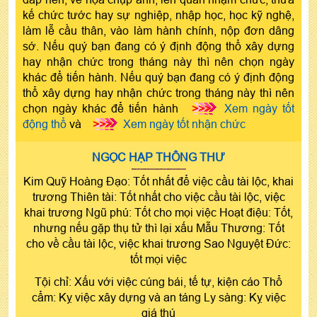
kế chức tước hay sự nghiệp, nhập học, học kỹ nghệ,
làm lễ cầu thân, vào làm hành chính, nộp đơn dâng
sớ. Nếu quý bạn đang có ý định động thổ xây dựng
hay nhận chức trong tháng này thì nên chọn ngày
khác để tiến hành. Nếu quý bạn đang có ý định động
thổ xây dựng hay nhận chức trong tháng này thì nên
chọn ngày khác để tiến hành
>>>
Xem ngày tốt
động thổ
và
>>>
Xem ngày tốt nhận chức
NGỌC HẠP THÔNG THƯ
Kim Quỹ Hoàng Đạo: Tốt nhất để việc cầu tài lộc, khai
trương Thiên tài: Tốt nhất cho việc cầu tài lộc, việc
khai trương Ngũ phú: Tốt cho mọi việc Hoạt điệu: Tốt,
nhưng nếu gặp thụ tử thì lại xấu Mẫu Thương: Tốt
cho về cầu tài lộc, việc khai trương Sao Nguyệt Đức:
tốt mọi việc
Tội chỉ: Xấu với việc cúng bái, tế tự, kiện cáo Thổ
cẩm: Kỵ việc xây dựng và an táng Ly sàng: Kỵ việc
giá thú