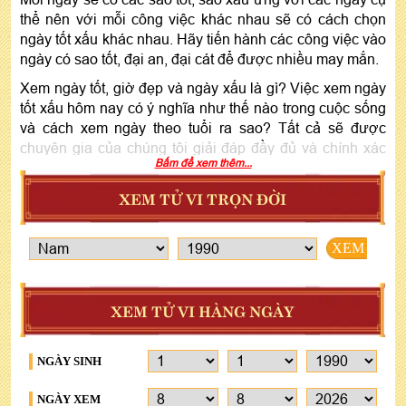
thể nên với mỗi công việc khác nhau sẽ có cách chọn
ngày tốt xấu khác nhau. Hãy tiến hành các công việc vào
ngày có sao tốt, đại an, đại cát để được nhiều may mắn.
Xem ngày tốt, giờ đẹp và ngày xấu là gì? Việc xem ngày
tốt xấu hôm nay có ý nghĩa như thế nào trong cuộc sống
và cách xem ngày theo tuổi ra sao? Tất cả sẽ được
chuyên gia của chúng tôi giải đáp đầy đủ và chính xác
Bấm để xem thêm...
nhất.
XEM TỬ VI TRỌN ĐỜI
I - XEM NGÀY TỐT XẤU LÀ GÌ?
XEM
1 - Xem giờ tốt ngày tốt là gì?
Có rất nhiều khái niệm, định nghĩa về giờ tốt ngày tốt,
ngày đẹp. Theo nghiên cứu của các chuyên gia thì:
XEM TỬ VI HÀNG NGÀY
“
ngày giờ tốt là ngày, giờ có năng lượng trường khí may
mắn, cát lợi, tạo nên sự hanh thông, thuận lợi, thành
công, viên mãn đối với công việc được tiến hành
”.
NGÀY SINH
Cuộc sống rất đa dạng, muôn vạn sắc màu nên công
NGÀY XEM