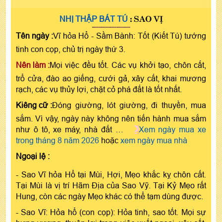
: SAO VỊ
NHỊ THẬP BÁT TÚ
Tên ngày :
Vĩ hỏa Hổ - Sầm Bành: Tốt (Kiết Tú) tướng
tinh con cọp, chủ trị ngày thứ 3.
Nên làm :
Mọi việc đều tốt. Các vụ khởi tạo, chôn cất,
trổ cửa, đào ao giếng, cưới gả, xây cất, khai mương
rạch, các vụ thủy lợi, chặt cỏ phá đất là tốt nhất.
Kiêng cữ :
Đóng giường, lót giường, đi thuyền, mua
sắm. Vì vậy, ngày này không nên tiến hành mua sắm
như ô tô, xe máy, nhà đất …
Xem ngày mua xe
trong tháng 8 năm 2026
hoặc
xem ngày mua nhà
Ngoại lệ :
- Sao Vĩ hỏa Hổ tại Mùi, Hợi, Mẹo khắc kỵ chôn cất.
Tại Mùi là vị trí Hãm Địa của Sao Vỹ. Tại Kỷ Mẹo rất
Hung, còn các ngày Mẹo khác có thể tạm dùng được.
- Sao Vĩ: Hỏa hổ (con cọp): Hỏa tinh, sao tốt. Mọi sự