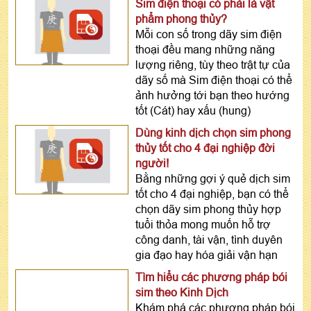
của mình.
Sim điện thoại có phải là vật
phẩm phong thủy?
4 - Cách xem ngày tốt xấu theo tuổi bằng các phương
Mỗi con số trong dãy sim điện
thoại đều mang những năng
pháp khác
lượng riêng, tùy theo trật tự của
Đó chính là các phương pháp: Lục Nhâm, Kỳ Môn Độn
dãy số mà Sim điện thoại có thể
Giáp, Kinh Dịch, Mai Hoa Dịch Số, Phong Thủy xem
ảnh hưởng tới bạn theo hướng
ngày...
tốt (Cát) hay xấu (hung)
Những phương pháp này cũng rất hiệu quả khi có người
Dùng kinh dịch chọn sim phong
uyên bác tư vấn, hướng dẫn, thường thu được hiệu quả
thủy tốt cho 4 đại nghiệp đời
cao, việc dự đoán có tính chính xác vi diệu. Bởi những
người!
phương pháp xem ngày tốt xấu hôm nay hay xem ngày
Bằng những gợi ý quẻ dịch sim
mai có tốt không này sử dụng phép luận giải rất phức
tốt cho 4 đại nghiệp, bạn có thể
tạp. Những người không nắm vững kiến thức rất dễ
chọn dãy sim phong thủy hợp
dàng đi đến kết luận sai về ngày giờ đẹp trong ngày khi
tuổi thỏa mong muốn hỗ trợ
sử dụng những phương pháp này.
công danh, tài vận, tình duyên
gia đạo hay hóa giải vận hạn
Phần mềm xem ngày tốt xấu của chúng tôi được những
chuyên gia hàng đầu xây dựng nên. Kết quả xem ngày
Tìm hiểu các phương pháp bói
hôm nay tốt hay xấu, giờ nào đẹp, giờ nào xấu được
sim theo Kinh Dịch
luận giải dựa trên những điểm ưu việt, sự chính xác của
Khám phá các phương pháp bói