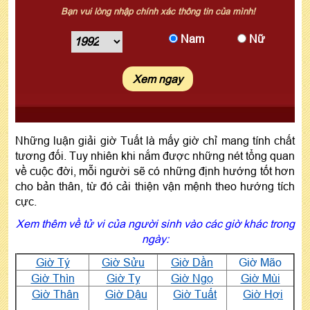
Bạn vui lòng nhập chính xác thông tin của mình!
Nam
Nữ
Xem ngay
Những luận giải giờ Tuất là mấy giờ chỉ mang tính chất
tương đối. Tuy nhiên khi nắm được những nét tổng quan
về cuộc đời, mỗi người sẽ có những định hướng tốt hơn
cho bản thân, từ đó cải thiện vận mệnh theo hướng tích
cực.
Xem thêm về tử vi của người sinh vào các giờ khác trong
ngày:
Giờ Tý
Giờ Sửu
Giờ Dần
Giờ Mão
Giờ Thìn
Giờ Tỵ
Giờ Ngọ
Giờ Mùi
Giờ Thân
Giờ Dậu
Giờ Tuất
Giờ Hợi