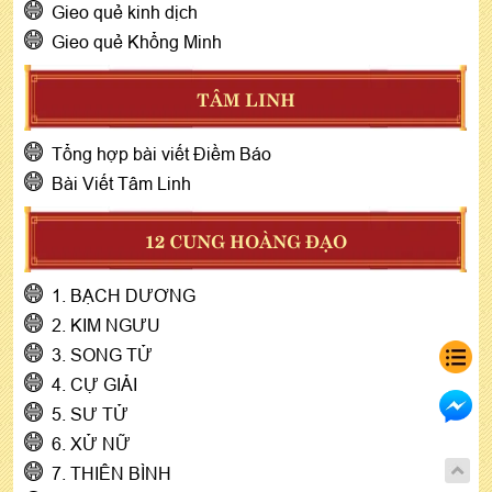
Gieo quẻ kinh dịch
Gieo quẻ Khổng Minh
TÂM LINH
Tổng hợp bài viết Điềm Báo
Bài Viết Tâm Linh
12 CUNG HOÀNG ĐẠO
1. BẠCH DƯƠNG
2. KIM NGƯU
3. SONG TỬ
4. CỰ GIẢI
5. SƯ TỬ
6. XỬ NỮ
7. THIÊN BÌNH