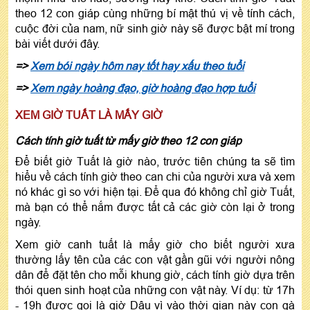
theo 12 con giáp cùng những bí mật thú vị về tính cách,
cuộc đời của nam, nữ sinh giờ này sẽ được bật mí trong
bài viết dưới đây.
=>
Xem bói ngày hôm nay tốt hay xấu theo tuổi
=>
Xem ngày hoàng đạo, giờ hoàng đạo hợp tuổi
XEM GIỜ TUẤT LÀ MẤY GIỜ
Cách tính giờ tuất từ mấy giờ theo 12 con giáp
Để biết giờ Tuất là giờ nào, trước tiên chúng ta sẽ tìm
hiểu về cách tính giờ theo can chi của người xưa và xem
nó khác gì so với hiện tại. Để qua đó không chỉ giờ Tuất,
mà bạn có thể nắm được tất cả các giờ còn lại ở trong
ngày.
Xem giờ canh tuất là mấy giờ cho biết người xưa
thường lấy tên của các con vật gần gũi với người nông
dân để đặt tên cho mỗi khung giờ, cách tính giờ dựa trên
thói quen sinh hoạt của những con vật này. Ví dụ: từ 17h
- 19h được gọi là giờ Dậu vì vào thời gian này con gà