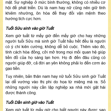
mặt. Sự nghiệp ở mức bình thường, không có nhiều cơ
hội để phát triển. Dù là nam hay nữ cũng nên giữ tính
khiêm nhường, ôn hòa để thay đổi vận mệnh theo
hướng tích cực hơn.
Tuổi Sửu sinh vào giờ Tuất
Xem giờ tuất từ mấy giờ đến mấy giờ cho hay những
người tuổi Sửu mà sinh giờ Tuất hầu hết đều là người
có ý chí kiên cường, không dễ bỏ cuộc. Thêm vào đó,
tính cách hòa đồng, cởi mở trong mọi mối quan hệ giúp
tiền đồ của họ sáng lạn hơn. Họ đi đến đâu cũng có
người giúp đỡ, cả đời an yên không phải lo đến cơm áo
gạo tiền.
Tuy nhiên, bản thân nam hay nữ tuổi Sửu sinh giờ Tuất
lại dễ vướng vào thị phi do họa từ miệng mà ra. Số
những người này cần lập nghiệp xa nhà mới gặt hái
được thành công.
Tuổi Dần sinh giờ vào Tuất
Xem giờ tuất từ mấy giờ cho biết người này được sao