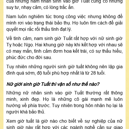
của những nam nhân sinh vào giờ Tuất cũng có những
suy tư, nhạy cảm, có lòng trắc ẩn.
Nam luôn nghiêm túc trong công việc nhưng không để
mình rơi vào trạng thái bảo thụ. Họ luôn tìm cách để giải
quyết mọi rắc rối thấu tình đạt lý.
Về tình cảm, nam sinh giờ Tuất rất hợp với nữ sinh giờ
Tỵ hoặc Ngọ. Hai khung giờ này khi kết hợp với nhau sẽ
có may mắn, tình cảm đơm hoa kết trái, có sự thấu hiểu,
phúc đức cho đời sau.
Tuy nhiên những người sinh giờ tuất không nên lập gia
đình quá sớm, độ tuổi phù hợp nhất là từ 28 tuổi.
Nữ giới sinh giờ Tuất thì vận số như thế nào?
Những nữ nhân sinh vào giờ Tuất thường rất thông
minh, xinh đẹp. Họ là những cô gái mạnh mẽ luôn
hướng về phía trước. Tuy nhiên trong hôn nhân họ lại là
người khá bảo thủ.
Xem giờ tuất là giờ nào cho biết về sự nghiệp của nữ
sinh giờ này rất hợp với các ngành nghề cần sự giao