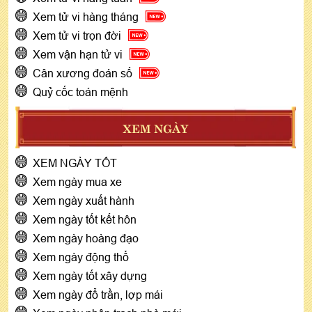
Xem tử vi hàng tháng
Xem tử vi trọn đời
Xem vận hạn tử vi
Cân xương đoán số
Quỷ cốc toán mệnh
XEM NGÀY
XEM NGÀY TỐT
Xem ngày mua xe
Xem ngày xuất hành
Xem ngày tốt kết hôn
Xem ngày hoàng đạo
Xem ngày động thổ
Xem ngày tốt xây dựng
Xem ngày đổ trần, lợp mái