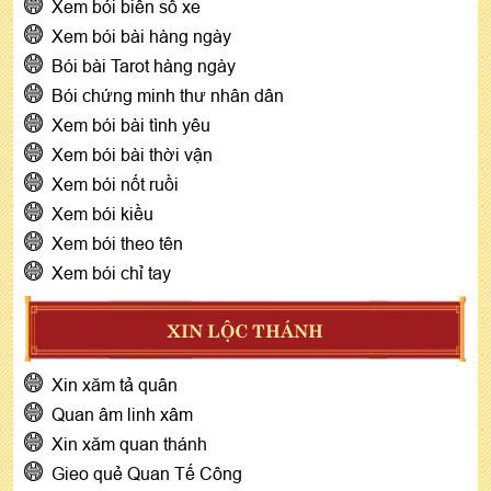
Xem bói biển số xe
Xem bói bài hàng ngày
Bói bài Tarot hàng ngày
Bói chứng minh thư nhân dân
Xem bói bài tình yêu
Xem bói bài thời vận
Xem bói nốt ruồi
Xem bói kiều
Xem bói theo tên
Xem bói chỉ tay
XIN LỘC THÁNH
Xin xăm tả quân
Quan âm linh xâm
Xin xăm quan thánh
Gieo quẻ Quan Tế Công