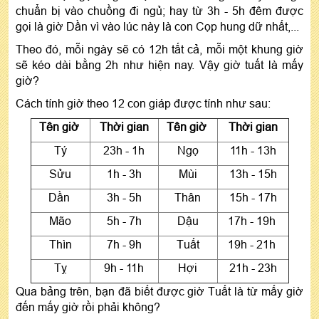
chuẩn bị vào chuồng đi ngủ; hay từ 3h - 5h đêm được
gọi là giờ Dần vì vào lúc này là con Cọp hung dữ nhất,...
Theo đó, mỗi ngày sẽ có 12h tất cả, mỗi một khung giờ
sẽ kéo dài bằng 2h như hiện nay. Vậy giờ tuất là mấy
giờ?
Cách tính giờ theo 12 con giáp được tính như sau:
Tên giờ
Thời gian
Tên giờ
Thời gian
Tý
23h - 1h
Ngọ
11h - 13h
Sửu
1h - 3h
Mùi
13h - 15h
Dần
3h - 5h
Thân
15h - 17h
Mão
5h - 7h
Dậu
17h - 19h
Thìn
7h - 9h
Tuất
19h - 21h
Tỵ
9h - 11h
Hợi
21h - 23h
Qua bảng trên, bạn đã biết được giờ Tuất là từ mấy giờ
đến mấy giờ rồi phải không?