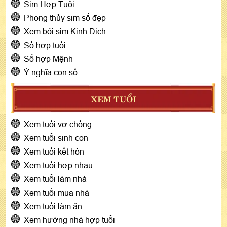
Sim Hợp Tuổi
Phong thủy sim số đẹp
Xem bói sim Kinh Dịch
Số hợp tuổi
Số hợp Mệnh
Ý nghĩa con số
XEM TUỔI
Xem tuổi vợ chồng
Xem tuổi sinh con
Xem tuổi kết hôn
Xem tuổi hợp nhau
Xem tuổi làm nhà
Xem tuổi mua nhà
Xem tuổi làm ăn
Xem hướng nhà hợp tuổi