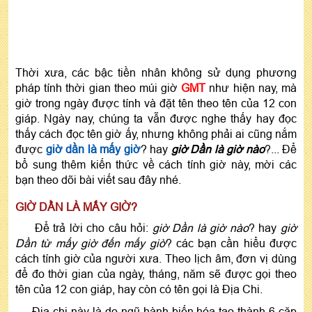
Thời xưa, các bậc tiền nhân không sử dụng phương
pháp tính thời gian theo múi giờ
GMT
như hiện nay, mà
giờ trong ngày được tính và đặt tên theo tên của 12 con
giáp. Ngày nay, chúng ta vẫn được nghe thấy hay đọc
thấy cách đọc tên giờ ấy, nhưng không phải ai cũng nắm
được
giờ dần là mấy giờ
? hay
giờ Dần là giờ nào
?... Để
bổ sung thêm kiến thức về cách tính giờ này, mời các
bạn theo dõi bài viết sau đây nhé.
GIỜ DẦN LÀ MẤY GIỜ?
Để trả lời cho câu hỏi:
giờ Dần là giờ nào
? hay
giờ
Dần từ mấy giờ đến mấy giờ
? các bạn cần hiểu được
cách tính giờ của người xưa. Theo lịch âm, đơn vị dùng
để đo thời gian của ngày, tháng, năm sẽ được gọi theo
tên của 12 con giáp, hay còn có tên gọi là Địa Chi.
Địa chi này là do ngũ hành biến hóa tạo thành 6 cặp