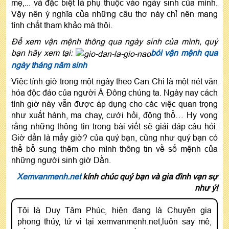
mẹ,... và đặc biệt là phụ thuộc vào ngày sinh của mình.
Vậy nên ý nghĩa của những câu thơ này chỉ nên mang
tính chất tham khảo mà thôi.
Để xem vận mệnh thông qua ngày sinh của mình, quý
bạn hãy xem tại:
bói vận mệnh qua
ngày tháng năm sinh
Việc tính giờ trong một ngày theo Can Chi là một nét văn
hóa độc đáo của người Á Đông chúng ta. Ngày nay cách
tính giờ này vẫn được áp dụng cho các việc quan trọng
như xuất hành, ma chay, cưới hỏi, động thổ… Hy vọng
rằng những thông tin trong bài viết sẽ giải đáp câu hỏi:
Giờ dần là mấy giờ?
của quý bạn, cũng như quý bạn có
thể bổ sung thêm cho mình thông tin về số mệnh của
những người sinh giờ Dần.
Xemvanmenh.net
kính chúc quý bạn và gia đình vạn sự
như ý!
Tôi là Duy Tâm Phúc, hiện đang là Chuyên gia
phong thủy, tử vi tại xemvanmenh.net,luôn say mê,