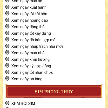
Xem ngày mua xe
Xem ngày xuất hành
Xem ngày tốt kết hôn
Xem ngày hoàng đạo
Xem ngày động thổ
Xem ngày tốt xây dựng
Xem ngày đổ trần, lợp mái
Xem ngày nhập trạch nhà mới
Xem ngày mua nhà
Xem ngày khai trương
Xem ngày ký hợp đồng
Xem ngày tốt nhận chức
Xem ngày an táng
SIM PHONG THỦY
XEM BÓI SIM