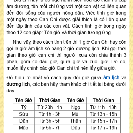
âm dương, tên mỗi chi ứng với một con vật có liên quan
đến đời sống của người nông dân. Việc tính giờ trong
một ngày theo Can Chi được giải thích là có liên quan
đến tập tính của các con vật. Cách tính giờ trong ngày
theo 12 con giáp: Tên giờ và thời gian tương ứng.
Như vậy, theo cách tính trên thì 1 giờ Can Chi hay còn
gọi là giờ âm lịch sẽ bằng 2 giờ dương lịch. Khi gọi thời
gian theo giờ can chi thì người xưa còn chia thành 3
phần, gồm có đầu giờ, giữa giờ và cuối giờ. Do đó,
muốn lấy chính xác giờ Can chi thì nên lấy giữa giờ.
Để hiểu rõ nhất về cách quy đổi giờ giữa
âm lịch
và
dương lịch
, các bạn hãy tham khảo chi tiết tại bảng dưới
đây:
Tên Giờ
Thời Gian
Tên Giờ
Thời Gian
Tý
Từ 23h - 1h
Ngọ
Từ 11h - 13h
Sửu
Từ 1h - 3h
Mùi
Từ 13h - 15h
Dần
Từ 3h - 5h
Thân
Từ 15h - 17h
Mão
Từ 5h - 7h
Dậu
Từ 17h - 19h