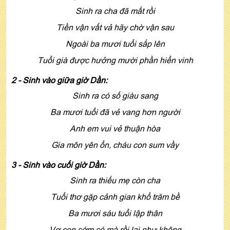
Sinh ra cha đã mất rồi
Tiền vận vất vả hãy chờ vận sau
Ngoài ba mươi tuổi sắp lên
Tuổi già được hưởng mười phần hiển vinh
2 - Sinh vào giữa giờ Dần:
Sinh ra có số giàu sang
Ba mươi tuổi đã vẻ vang hơn người
Anh em vui vẻ thuận hòa
Gia môn yên ổn, cháu con sum vầy
3 - Sinh vào cuối giờ Dần:
Sinh ra thiếu mẹ còn cha
Tuổi thơ gặp cảnh gian khổ trăm bề
Ba mươi sáu tuổi lập thân
Vợ con sớm có mà rồi lại như không