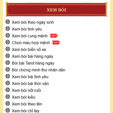
XEM BÓI
Xem bói theo ngày sinh
Xem bói tình yêu
Xem bói cung mệnh
Chọn màu hợp mệnh
Xem bói biển số xe
Xem bói bài hàng ngày
Bói bài Tarot hàng ngày
Bói chứng minh thư nhân dân
Xem bói bài tình yêu
Xem bói bài thời vận
Xem bói nốt ruồi
Xem bói kiều
Xem bói theo tên
Xem bói chỉ tay