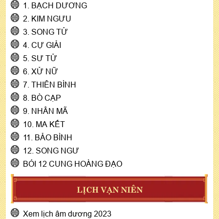
1. BẠCH DƯƠNG
2. KIM NGƯU
3. SONG TỬ
4. CỰ GIẢI
5. SƯ TỬ
6. XỬ NỮ
7. THIÊN BÌNH
8. BÒ CẠP
9. NHÂN MÃ
10. MA KẾT
11. BẢO BÌNH
12. SONG NGƯ
BÓI 12 CUNG HOÀNG ĐẠO
LỊCH VẠN NIÊN
Xem lịch âm dương 2023