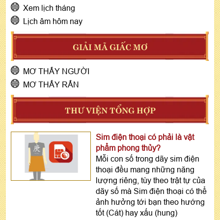
Xem lịch tháng
Lịch âm hôm nay
GIẢI MÃ GIẤC MƠ
MƠ THẤY NGƯỜI
MƠ THẤY RẮN
THƯ VIỆN TỔNG HỢP
Sim điện thoại có phải là vật
phẩm phong thủy?
Mỗi con số trong dãy sim điện
thoại đều mang những năng
lượng riêng, tùy theo trật tự của
dãy số mà Sim điện thoại có thể
ảnh hưởng tới bạn theo hướng
tốt (Cát) hay xấu (hung)