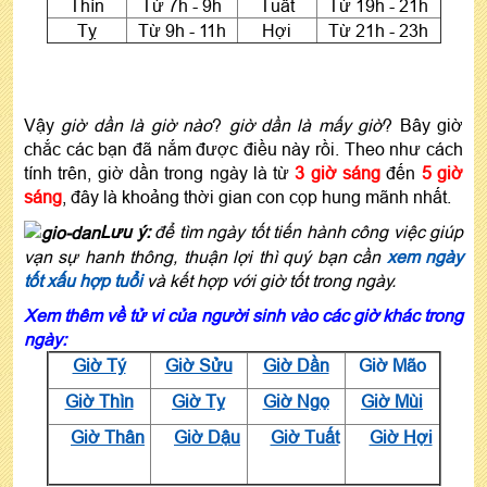
Thìn
Từ 7h - 9h
Tuất
Từ 19h - 21h
Tỵ
Từ 9h - 11h
Hợi
Từ 21h - 23h
Vậy
giờ dần là giờ nào
?
giờ dần là mấy giờ
? Bây giờ
chắc các bạn đã nắm được điều này rồi. Theo như cách
tính trên, giờ dần trong ngày là từ
3 giờ sáng
đến
5 giờ
sáng
, đây là khoảng thời gian con cọp hung mãnh nhất.
Lưu ý:
để tìm ngày tốt tiến hành công việc giúp
vạn sự hanh thông, thuận lợi thì quý bạn cần
xem ngày
tốt xấu hợp tuổi
và kết hợp với giờ tốt trong ngày.
Xem thêm về tử vi của người sinh vào các giờ khác trong
ngày:
Giờ Tý
Giờ Sửu
Giờ Dần
Giờ Mão
Giờ Thìn
Giờ Tỵ
Giờ Ngọ
Giờ Mùi
Giờ Thân
Giờ Dậu
Giờ Tuất
Giờ Hợi