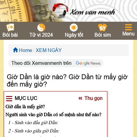
Menu
Bói bài
Tử vi 2024
Ngày tốt
Bói sim
Home
XEM NGÀY
Theo dõi Xemvanmenh trên
Giờ Dần là giờ nào? Giờ Dần từ mấy giờ
đến mấy giờ?
MỤC LỤC
Thu gọn
Giờ dần là mấy giờ?
Người sinh vào giờ Dần có số mệnh như thế nào?
1 - Sinh vào đầu giờ Dần:
2 - Sinh vào giữa giờ Dần: