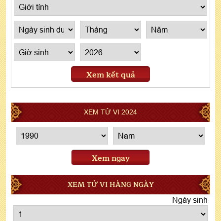
Xem kết quả
XEM TỬ VI 2024
Xem ngay
XEM TỬ VI HÀNG NGÀY
Ngày sinh