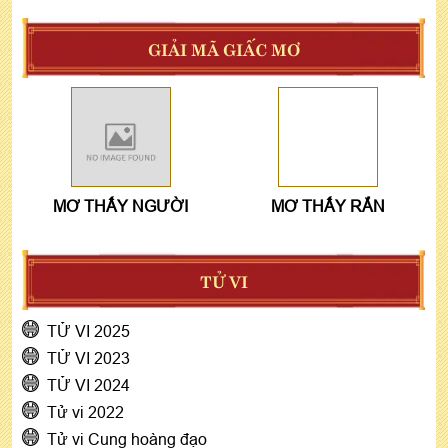
GIẢI MÃ GIẤC MƠ
MƠ THẤY NGƯỜI
MƠ THẤY RẮN
TỬ VI
TỬ VI 2025
TỬ VI 2023
TỬ VI 2024
Tử vi 2022
Tử vi Cung hoàng đạo