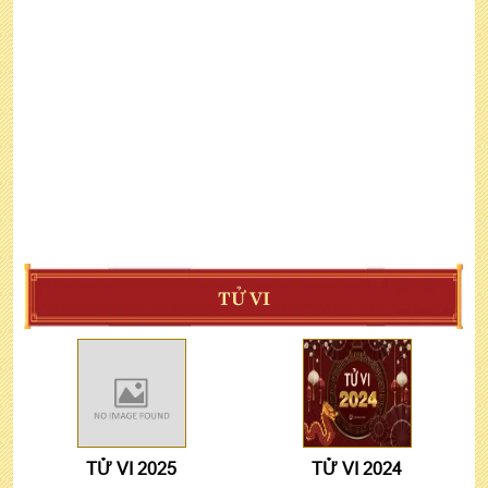
TỬ VI
TỬ VI 2025
TỬ VI 2024