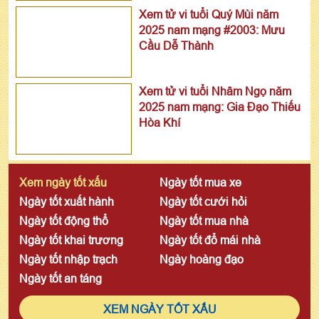
Xem tử vi tuổi Quý Mùi năm
2025 nam mạng #2003: Mưu
Cầu Dễ Thành
Xem tử vi tuổi Nhâm Ngọ năm
2025 nam mạng: Gia Đạo Thiếu
Hòa Khí
Xem ngày tốt xấu
Ngày tốt mua xe
Ngày tốt xuất hành
Ngày tốt cưới hỏi
Ngày tốt động thổ
Ngày tốt mua nhà
Ngày tốt khai trương
Ngày tốt đổ mái nhà
Ngày tốt nhập trạch
Ngày hoàng đạo
Ngày tốt an táng
XEM NGÀY TỐT XẤU