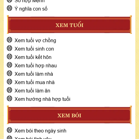
Số hợp Mệnh
Ý nghĩa con số
XEM TUỔI
Xem tuổi vợ chồng
Xem tuổi sinh con
Xem tuổi kết hôn
Xem tuổi hợp nhau
Xem tuổi làm nhà
Xem tuổi mua nhà
Xem tuổi làm ăn
Xem hướng nhà hợp tuổi
XEM BÓI
Xem bói theo ngày sinh
Xem bói tình yêu