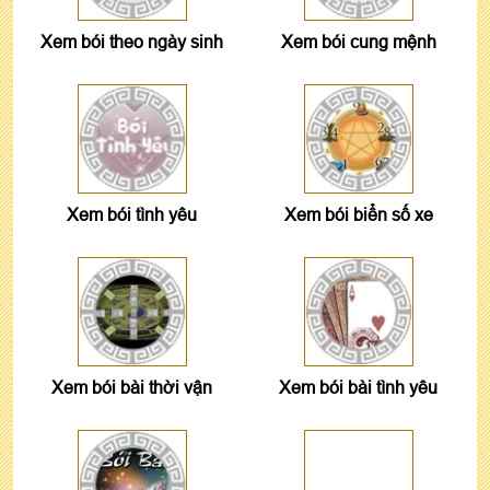
Xem bói theo ngày sinh
Xem bói cung mệnh
Xem bói tình yêu
Xem bói biển số xe
Xem bói bài thời vận
Xem bói bài tình yêu