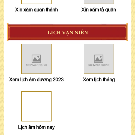
Xin xăm quan thánh
Xin xăm tả quân
LỊCH VẠN NIÊN
Xem lịch âm dương 2023
Xem lịch tháng
Lịch âm hôm nay