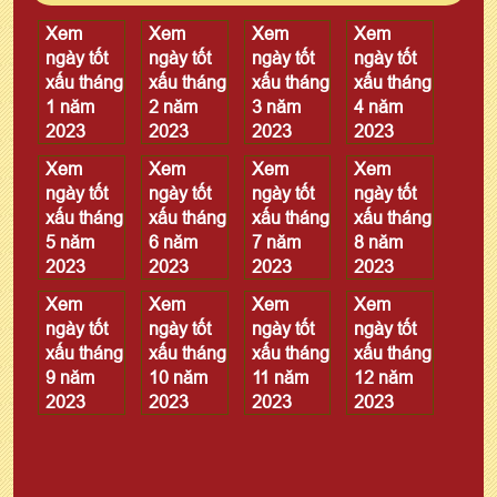
Xem
Xem
Xem
Xem
ngày tốt
ngày tốt
ngày tốt
ngày tốt
xấu tháng
xấu tháng
xấu tháng
xấu tháng
1 năm
2 năm
3 năm
4 năm
2023
2023
2023
2023
Xem
Xem
Xem
Xem
ngày tốt
ngày tốt
ngày tốt
ngày tốt
xấu tháng
xấu tháng
xấu tháng
xấu tháng
5 năm
6 năm
7 năm
8 năm
2023
2023
2023
2023
Xem
Xem
Xem
Xem
ngày tốt
ngày tốt
ngày tốt
ngày tốt
xấu tháng
xấu tháng
xấu tháng
xấu tháng
9 năm
10 năm
11 năm
12 năm
2023
2023
2023
2023