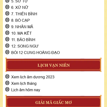
5. SƯ TỬ
6. XỬ NỮ
7. THIÊN BÌNH
8. BÒ CẠP
9. NHÂN MÃ
10. MA KẾT
11. BẢO BÌNH
12. SONG NGƯ
BÓI 12 CUNG HOÀNG ĐẠO
LỊCH VẠN NIÊN
Xem lịch âm dương 2023
Xem lịch tháng
Lịch âm hôm nay
GIẢI MÃ GIẤC MƠ