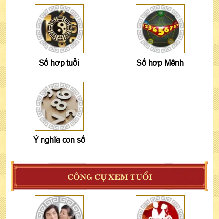
Số hợp tuổi
Số hợp Mệnh
Ý nghĩa con số
CÔNG CỤ XEM TUỔI