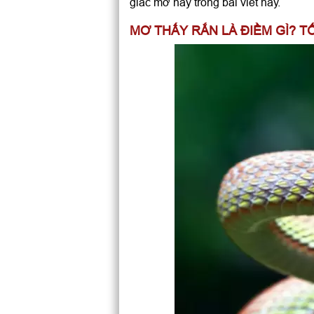
giấc mơ này trong bài viết này.
Phụ nữ mơ thấy rắn chui và
Mơ thấy rắn lao mình trên m
MƠ THẤY RẮN LÀ ĐIỀM GÌ? T
Mơ thấy rắn ăn thịt rắn
Mơ rắn hổ mang cắn chính 
Mơ hai con rắn quấn vào n
Chiêm bao thấy rắn lùa the
Giấc mơ rắn chui xuống đất
Mơ thấy rắn leo lên giường
Mơ thấy người lạ đâm chết 
Mơ thấy đi ngang qua rắn
Mơ thấy rắn chui vào lỗ
Nằm mơ thấy chạm vào rắn
Mơ thấy trẻ em chơi với rắn
Mơ thấy tóc biến thành rắn
Nằm mơ thấy giẫm phải rắn
Mơ thấy bị rắn thôi miên
Mơ thấy rắn bắt chuột
Giải mã giấc mơ rắn cắn rắn