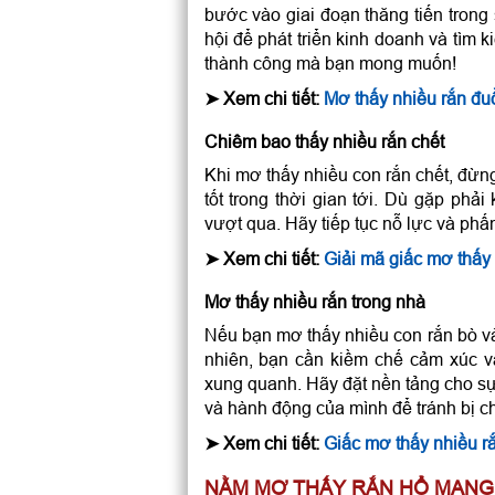
bước vào giai đoạn thăng tiến tron
hội để phát triển kinh doanh và tì
thành công mà bạn mong muốn!
➤
Xem chi tiết:
Mơ thấy nhiều rắn đuổ
Chiêm bao thấy nhiều rắn chết
Khi mơ thấy nhiều con rắn chết, đừng 
tốt trong thời gian tới. Dù gặp ph
vượt qua. Hãy tiếp tục nỗ lực và phấ
➤
Xem chi tiết:
Giải mã giấc mơ thấy 
Mơ thấy nhiều rắn trong nhà
Nếu bạn mơ thấy nhiều con rắn bò và
nhiên, bạn cần kiềm chế cảm xúc v
xung quanh. Hãy đặt nền tảng cho sự
và hành động của mình để tránh bị ch
➤
Xem chi tiết:
Giấc mơ thấy nhiều r
NẰM MƠ THẤY RẮN HỔ MANG