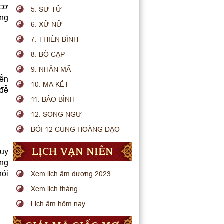
 cơ
5. SƯ TỬ
ững
6. XỬ NỮ
7. THIÊN BÌNH
8. BÒ CẠP
9. NHÂN MÃ
iển
10. MA KẾT
 để
11. BẢO BÌNH
12. SONG NGƯ
BÓI 12 CUNG HOÀNG ĐẠO
LỊCH VẠN NIÊN
Tuy
ống
nói
Xem lịch âm dương 2023
Xem lịch tháng
Lịch âm hôm nay