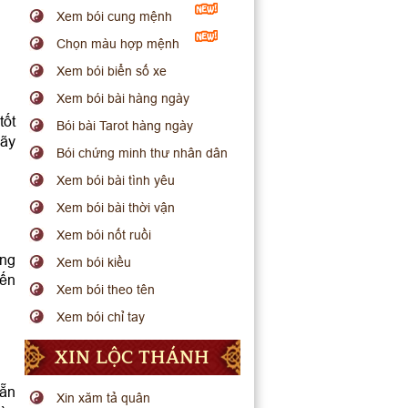
Xem bói cung mệnh
Chọn màu hợp mệnh
Xem bói biển số xe
Xem bói bài hàng ngày
tốt
Bói bài Tarot hàng ngày
hãy
Bói chứng minh thư nhân dân
Xem bói bài tình yêu
Xem bói bài thời vận
Xem bói nốt ruồi
ong
Xem bói kiều
đến
Xem bói theo tên
Xem bói chỉ tay
XIN LỘC THÁNH
sẵn
Xin xăm tả quân