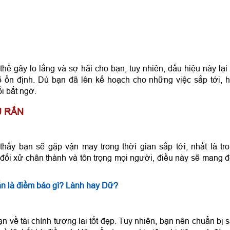
thể gây lo lắng và sợ hãi cho bạn, tuy nhiên, dấu hiệu này lại 
ẽ ổn định. Dù bạn đã lên kế hoạch cho những việc sắp tới, 
i bất ngờ.
U RẮN
hấy bạn sẽ gặp vận may trong thời gian sắp tới, nhất là tr
đối xử chân thành và tôn trọng mọi người, điều này sẽ mang 
n là điềm báo gì? Lành hay Dữ?
 về tài chính tương lai tốt đẹp. Tuy nhiên, bạn nên chuẩn bị 