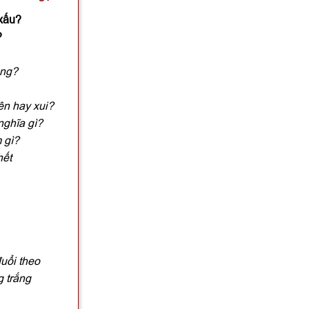
 xấu?
?
ông?
ên hay xui?
nghĩa gì?
 gì?
hết
uổi theo
g trắng