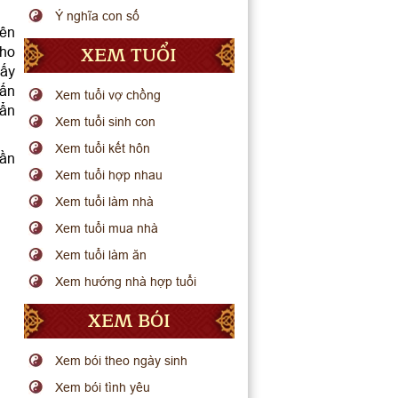
Ý nghĩa con số
iên
XEM TUỔI
cho
hấy
vấn
Xem tuổi vợ chồng
uẩn
Xem tuổi sinh con
Xem tuổi kết hôn
hần
Xem tuổi hợp nhau
Xem tuổi làm nhà
Xem tuổi mua nhà
Xem tuổi làm ăn
Xem hướng nhà hợp tuổi
XEM BÓI
Xem bói theo ngày sinh
Xem bói tình yêu