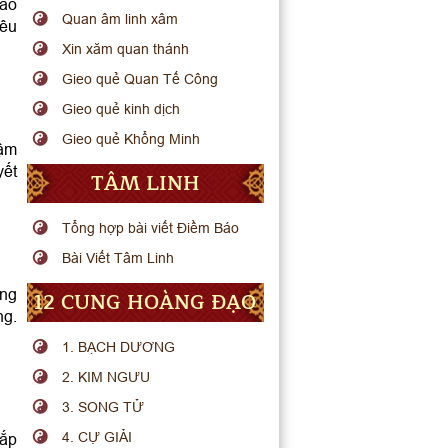
vào
Quan âm linh xâm
iêu
Xin xăm quan thánh
Gieo quẻ Quan Tế Công
Gieo quẻ kinh dịch
Gieo quẻ Khổng Minh
hậm
yết
TÂM LINH
Tổng hợp bài viết Điềm Báo
Bài Viết Tâm Linh
ong
12 CUNG HOÀNG ĐẠO
ng.
1. BẠCH DƯƠNG
2. KIM NGƯU
3. SONG TỬ
4. CỰ GIẢI
sắp