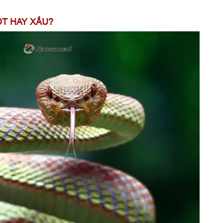
o bụng
ặt nước
ỐT HAY XẤU?
mình
hau
o mình
 ngủ cùng bạn
rắn