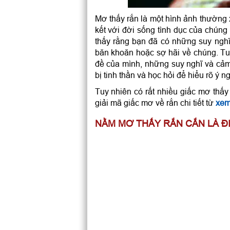
Mơ thấy rắn cản đường
Giải mã giấc mơ rắn cắn gà
Mơ thấy rắn là một hình ảnh thường 
kết với đời sống tình dục của chúng 
Nằm mơ thấy rắn đánh con gì?
thấy rằng bạn đã có những suy nghĩ
băn khoăn hoặc sợ hãi về chúng. Tuy
đề của mình, những suy nghĩ và cảm
bị tinh thần và học hỏi để hiểu rõ ý 
Tuy nhiên có rất nhiều giấc mơ thấy
giải mã giấc mơ về rắn chi tiết từ
xem
NẰM MƠ THẤY RẮN CẮN LÀ ĐI