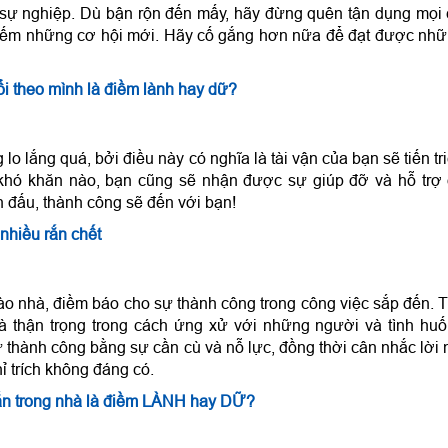
g sự nghiệp. Dù bận rộn đến mấy, hãy đừng quên tận dụng mọi
m kiếm những cơ hội mới. Hãy cố gắng hơn nữa để đạt được nh
i theo mình là điềm lành hay dữ?
lo lắng quá, bởi điều này có nghĩa là tài vận của bạn sẽ tiến tr
ải khó khăn nào, bạn cũng sẽ nhận được sự giúp đỡ và hỗ trợ
n đấu, thành công sẽ đến với bạn!
nhiều rắn chết
o nhà, điềm báo cho sự thành công trong công việc sắp đến. 
à thận trọng trong cách ứng xử với những người và tình hu
 thành công bằng sự cần cù và nỗ lực, đồng thời cân nhắc lời 
ỉ trích không đáng có.
ắn trong nhà là điềm LÀNH hay DỮ?