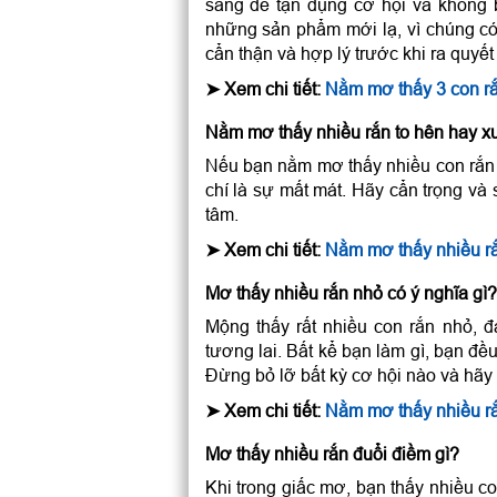
sàng để tận dụng cơ hội và không bỏ
những sản phẩm mới lạ, vì chúng có 
cẩn thận và hợp lý trước khi ra quyết
➤
Xem chi tiết:
Nằm mơ thấy 3 con rắ
Nằm mơ thấy nhiều rắn to hên hay x
Nếu bạn nằm mơ thấy nhiều con rắn l
chí là sự mất mát. Hãy cẩn trọng và 
tâm.
➤
Xem chi tiết:
Nằm mơ thấy nhiều rắ
Mơ thấy nhiều rắn nhỏ có ý nghĩa gì?
Mộng thấy rất nhiều con rắn nhỏ, 
tương lai. Bất kể bạn làm gì, bạn đ
Đừng bỏ lỡ bất kỳ cơ hội nào và hãy
➤
Xem chi tiết:
Nằm mơ thấy nhiều rắ
Mơ thấy nhiều rắn đuổi điềm gì?
Khi trong giấc mơ, bạn thấy nhiều co