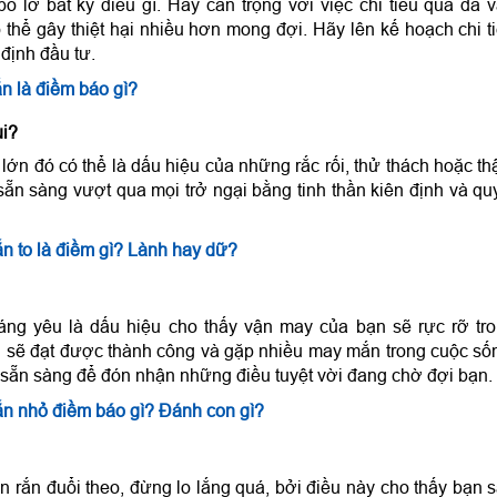
 lỡ bất kỳ điều gì. Hãy cẩn trọng với việc chi tiêu quá đà 
thể gây thiệt hại nhiều hơn mong đợi. Hãy lên kế hoạch chi t
 định đầu tư.
n là điềm báo gì?
ui?
ớn đó có thể là dấu hiệu của những rắc rối, thử thách hoặc t
sẵn sàng vượt qua mọi trở ngại bằng tinh thần kiên định và qu
n to là điềm gì? Lành hay dữ?
đáng yêu là dấu hiệu cho thấy vận may của bạn sẽ rực rỡ tr
ều sẽ đạt được thành công và gặp nhiều may mắn trong cuộc số
 sẵn sàng để đón nhận những điều tuyệt vời đang chờ đợi bạn.
n nhỏ điềm báo gì? Đánh con gì?
n rắn đuổi theo, đừng lo lắng quá, bởi điều này cho thấy bạn 