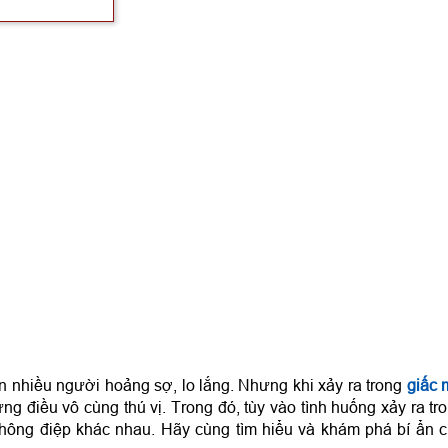
 nhà
àu sắc
anh
ui?
 gì?
m gì?
ến nhiều người hoảng sợ, lo lắng. Nhưng khi xảy ra trong
giấc
ững điều vô cùng thú vị. Trong đó, tùy vào tình huống xảy ra tr
ông điệp khác nhau. Hãy cùng tìm hiểu và khám phá bí ẩn 