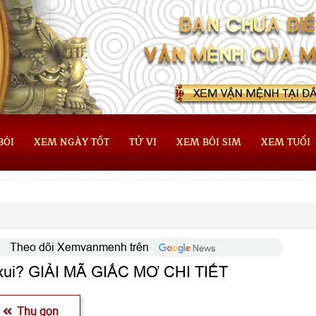
BÓI
XEM NGÀY TỐT
TỬ VI
XEM BÓI SIM
XEM TUỔI
Theo dõi Xemvanmenh trên
 xui? GIẢI MÃ GIẤC MƠ CHI TIẾT
Thu gọn