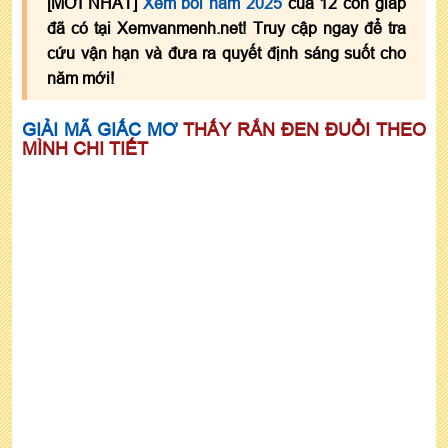
[MỚI NHẤT]
Xem bói năm 2025
của 12 con giáp
đã có tại Xemvanmenh.net! Truy cập ngay để tra
cứu vận hạn và đưa ra quyết định sáng suốt cho
năm mới!
GIẢI MÃ GIẤC MƠ
THẤY RẮN ĐEN ĐUỔI THEO
MÌNH CHI TIẾT