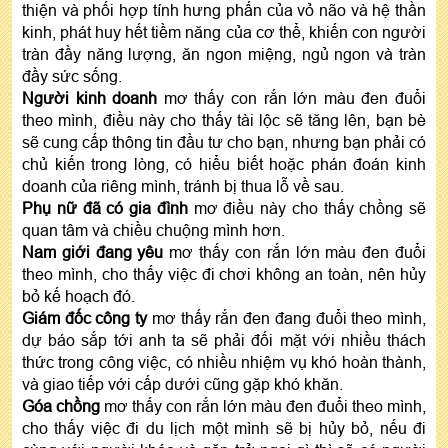
thiện và phối hợp tính hưng phấn của vỏ não và hệ thần
kinh, phát huy hết tiềm năng của cơ thể, khiến con người
tràn đầy năng lượng, ăn ngon miệng, ngủ ngon và tràn
đầy sức sống.
Người kinh doanh
mơ thấy con rắn lớn màu đen đuổi
theo mình, điều này cho thấy tài lộc sẽ tăng lên, bạn bè
sẽ cung cấp thông tin đầu tư cho bạn, nhưng bạn phải có
chủ kiến trong lòng, có hiểu biết hoặc phán đoán kinh
doanh của riêng mình, tránh bị thua lỗ về sau.
Phụ nữ đã có gia đình
mơ điều này cho thấy chồng sẽ
quan tâm và chiều chuộng mình hơn.
Nam giới đang yêu
mơ thấy con rắn lớn màu đen đuổi
theo mình, cho thấy việc đi chơi không an toàn, nên hủy
bỏ kế hoạch đó.
Giám đốc công ty
mơ thấy rắn đen đang đuổi theo mình,
dự báo sắp tới anh ta sẽ phải đối mặt với nhiều thách
thức trong công việc, có nhiều nhiệm vụ khó hoàn thành,
và giao tiếp với cấp dưới cũng gặp khó khăn.
Góa chồng
mơ thấy con rắn lớn màu đen đuổi theo mình,
cho thấy việc đi du lịch một mình sẽ bị hủy bỏ, nếu đi