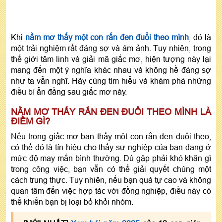
Khi
nằm mơ thấy một con rắn đen đuổi theo mình
, đó là
một trải nghiệm rất đáng sợ và ám ảnh. Tuy nhiên, trong
thế giới tâm linh và giải mã giấc mơ, hiện tượng này lại
mang đến một ý nghĩa khác nhau và không hề đáng sợ
như ta vẫn nghĩ. Hãy cùng tìm hiểu và khám phá những
điều bí ẩn đằng sau giấc mơ này.
NẰM MƠ THẤY RẮN ĐEN ĐUỔI THEO MÌNH LÀ
ĐIỀM GÌ?
Nếu trong giấc mơ bạn thấy một con rắn đen đuổi theo,
có thể đó là tín hiệu cho thấy sự nghiệp của bạn đang ở
mức độ may mắn bình thường. Dù gặp phải khó khăn gì
trong công việc, bạn vẫn có thể giải quyết chúng một
cách trung thực. Tuy nhiên, nếu bạn quá tự cao và không
quan tâm đến việc hợp tác với đồng nghiệp, điều này có
thể khiến bạn bị loại bỏ khỏi nhóm.