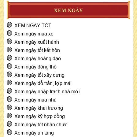
XEM NGÀY
XEM NGÀY TỐT
Xem ngày mua xe
Xem ngày xuất hành
Xem ngày tốt kết hôn
Xem ngày hoàng đạo
Xem ngày động thổ
Xem ngày tốt xây dựng
Xem ngày đổ trần, lợp mái
Xem ngày nhập trạch nhà mới
Xem ngày mua nhà
Xem ngày khai trương
Xem ngày ký hợp đồng
Xem ngày tốt nhận chức
Xem ngày an táng