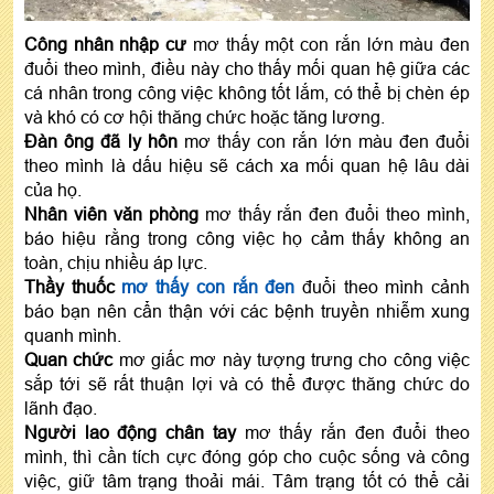
Công nhân nhập cư
mơ thấy một con rắn lớn màu đen
đuổi theo mình, điều này cho thấy mối quan hệ giữa các
cá nhân trong công việc không tốt lắm, có thể bị chèn ép
và khó có cơ hội thăng chức hoặc tăng lương.
Đàn ông đã ly hôn
mơ thấy con rắn lớn màu đen đuổi
theo mình là dấu hiệu sẽ cách xa mối quan hệ lâu dài
của họ.
Nhân viên văn phòng
mơ thấy rắn đen đuổi theo mình,
báo hiệu rằng trong công việc họ cảm thấy không an
toàn, chịu nhiều áp lực.
Thầy thuốc
mơ thấy con rắn đen
đuổi theo mình cảnh
báo bạn nên cẩn thận với các bệnh truyền nhiễm xung
quanh mình.
Quan chức
mơ giấc mơ này tượng trưng cho công việc
sắp tới sẽ rất thuận lợi và có thể được thăng chức do
lãnh đạo.
Người lao động chân tay
mơ thấy rắn đen đuổi theo
mình, thì cần tích cực đóng góp cho cuộc sống và công
việc, giữ tâm trạng thoải mái. Tâm trạng tốt có thể cải