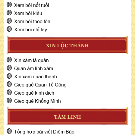
Xem bói nốt ruồi
Xem bói kiều
Xem bói theo tên
Xem bói chỉ tay
XIN LỘC THÁNH
Xin xăm tả quân
Quan âm linh xâm
Xin xăm quan thánh
Gieo quẻ Quan Tế Công
Gieo quẻ kinh dịch
Gieo quẻ Khổng Minh
TÂM LINH
Tổng hợp bài viết Điềm Báo