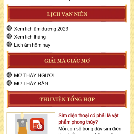
LỊCH VẠN NIÊN
Xem lịch âm dương 2023
Xem lịch tháng
Lịch âm hôm nay
GIẢI MÃ GIẤC MƠ
MƠ THẤY NGƯỜI
MƠ THẤY RẮN
THƯ VIỆN TỔNG HỢP
Sim điện thoại có phải là vật
phẩm phong thủy?
Mỗi con số trong dãy sim điện