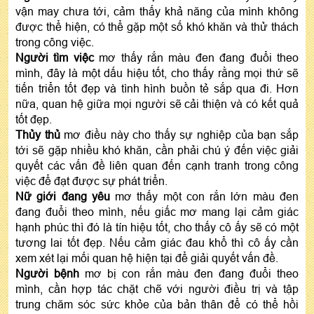
vận may chưa tới, cảm thấy khả năng của mình không
được thể hiện, có thể gặp một số khó khăn và thử thách
trong công việc.
Người tìm việc
mơ thấy rắn màu đen đang đuổi theo
mình, đây là một dấu hiệu tốt, cho thấy rằng mọi thứ sẽ
tiến triển tốt đẹp và tình hình buồn tẻ sắp qua đi. Hơn
nữa, quan hệ giữa mọi người sẽ cải thiện và có kết quả
tốt đẹp.
Thủy thủ
mơ điều này cho thấy sự nghiệp của bạn sắp
tới sẽ gặp nhiều khó khăn, cần phải chú ý đến việc giải
quyết các vấn đề liên quan đến cạnh tranh trong công
việc để đạt được sự phát triển.
Nữ giới đang yêu
mơ thấy một con rắn lớn màu đen
đang đuổi theo mình, nếu giấc mơ mang lại cảm giác
hạnh phúc thì đó là tín hiệu tốt, cho thấy cô ấy sẽ có một
tương lai tốt đẹp. Nếu cảm giác đau khổ thì cô ấy cần
xem xét lại mối quan hệ hiện tại để giải quyết vấn đề.
Người bệnh
mơ bị con rắn màu đen đang đuổi theo
mình, cần hợp tác chặt chẽ với người điều trị và tập
trung chăm sóc sức khỏe của bản thân để có thể hồi