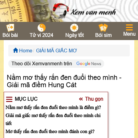
Menu
Bói bài
Tử vi 2024
Ngày tốt
Bói sim
Home
GIẢI MÃ GIẤC MƠ
Theo dõi Xemvanmenh trên
Nằm mơ thấy rắn đen đuổi theo mình -
Giải mã điềm Hung Cát
MỤC LỤC
Thu gọn
Nằm mơ thấy rắn đen đuổi theo mình là điềm gì?
Giải mã giấc mơ thấy rắn đen đuổi theo mình chi
tiết
Mơ thấy rắn đen đuổi theo mình đánh con gì?