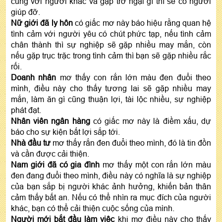
cùng với người khác và gặp trở ngại gì thì sẽ có người
giúp đỡ.
Nữ giới đã ly hôn
có giấc mơ này báo hiệu rằng quan hệ
tình cảm với người yêu có chút phức tạp, nếu tình cảm
chân thành thì sự nghiệp sẽ gặp nhiều may mắn, còn
nếu gặp trục trặc trong tình cảm thì bạn sẽ gặp nhiều rắc
rối.
Doanh nhân
mơ thấy con rắn lớn màu đen đuổi theo
mình, điều này cho thấy tương lai sẽ gặp nhiều may
mắn, làm ăn gì cũng thuận lợi, tài lộc nhiều, sự nghiệp
phát đạt.
Nhân viên ngân hàng
có giấc mơ này là điềm xấu, dự
báo cho sự kiện bất lợi sắp tới.
Nhà đầu tư
mơ thấy rắn đen đuổi theo mình, đó là tin đồn
và cần được cải thiện.
Nam giới đã có gia đình
mơ thấy một con rắn lớn màu
đen đang đuổi theo mình, điều này có nghĩa là sự nghiệp
của bạn sắp bị người khác ảnh hưởng, khiến bản thân
cảm thấy bất an. Nếu có thể nhìn ra mục đích của người
khác, bạn có thể cải thiện cuộc sống của mình.
Người mới bắt đầu làm việc
khi mơ điều này cho thấy