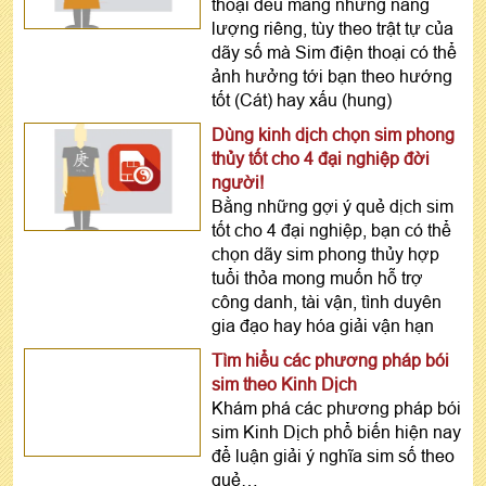
thoại đều mang những năng
lượng riêng, tùy theo trật tự của
dãy số mà Sim điện thoại có thể
ảnh hưởng tới bạn theo hướng
tốt (Cát) hay xấu (hung)
Dùng kinh dịch chọn sim phong
thủy tốt cho 4 đại nghiệp đời
người!
Bằng những gợi ý quẻ dịch sim
tốt cho 4 đại nghiệp, bạn có thể
chọn dãy sim phong thủy hợp
tuổi thỏa mong muốn hỗ trợ
công danh, tài vận, tình duyên
gia đạo hay hóa giải vận hạn
Tìm hiểu các phương pháp bói
sim theo Kinh Dịch
Khám phá các phương pháp bói
sim Kinh Dịch phổ biến hiện nay
để luận giải ý nghĩa sim số theo
quẻ…