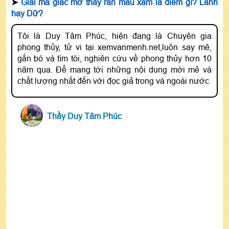
➤
Giải mã giấc mơ thấy rắn màu xám là điềm gì? Lành
hay Dữ?
Tôi là Duy Tâm Phúc, hiện đang là Chuyên gia
phong thủy, tử vi tại xemvanmenh.net,luôn say mê,
gắn bó và tìm tòi, nghiên cứu về phong thủy hơn 10
năm qua. Để mang tới những nội dung mới mẻ và
chất lượng nhất đến với đọc giả trong và ngoài nước
Thầy Duy Tâm Phúc