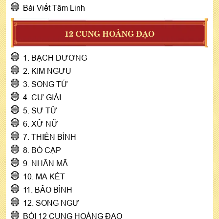
Bài Viết Tâm Linh
12 CUNG HOÀNG ĐẠO
1. BẠCH DƯƠNG
2. KIM NGƯU
3. SONG TỬ
4. CỰ GIẢI
5. SƯ TỬ
6. XỬ NỮ
7. THIÊN BÌNH
8. BÒ CẠP
9. NHÂN MÃ
10. MA KẾT
11. BẢO BÌNH
12. SONG NGƯ
BÓI 12 CUNG HOÀNG ĐẠO