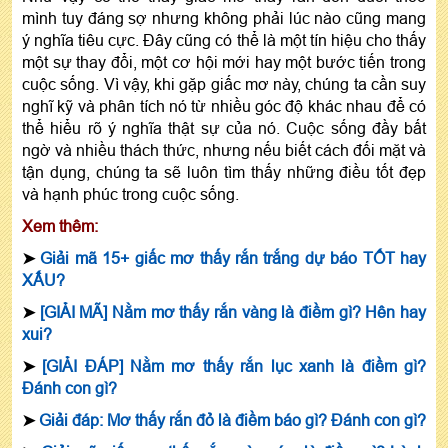
mình tuy đáng sợ nhưng không phải lúc nào cũng mang
ý nghĩa tiêu cực. Đây cũng có thể là một tín hiệu cho thấy
một sự thay đổi, một cơ hội mới hay một bước tiến trong
cuộc sống. Vì vậy, khi gặp giấc mơ này, chúng ta cần suy
nghĩ kỹ và phân tích nó từ nhiều góc độ khác nhau để có
thể hiểu rõ ý nghĩa thật sự của nó. Cuộc sống đầy bất
ngờ và nhiều thách thức, nhưng nếu biết cách đối mặt và
tận dụng, chúng ta sẽ luôn tìm thấy những điều tốt đẹp
và hạnh phúc trong cuộc sống.
Xem thêm:
➤
Giải mã 15+ giấc mơ thấy rắn trắng dự báo TỐT hay
XẤU?
➤
[GIẢI MÃ] Nằm mơ thấy rắn vàng là điềm gì? Hên hay
xui?
➤
[GIẢI ĐÁP] Nằm mơ thấy rắn lục xanh là điềm gì?
Đánh con gì?
➤
Giải đáp: Mơ thấy rắn đỏ là điềm báo gì? Đánh con gì?