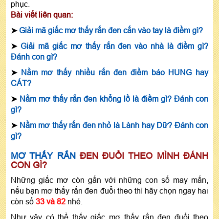
phục.
Bài viết liên quan:
➤
Giải mã giấc mơ thấy rắn đen cắn vào tay là điềm gì?
➤
Giải mã giấc mơ thấy rắn đen vào nhà là điềm gì?
Đánh con gì?
➤
Nằm mơ thấy nhiều rắn đen điềm báo HUNG hay
CÁT?
➤
Nằm mơ thấy rắn đen khổng lồ là điềm gì? Đánh con
gì?
➤
Nằm mơ thấy rắn đen nhỏ là Lành hay Dữ? Đánh con
gì?
MƠ THẤY RẮN
ĐEN ĐUỔI THEO MÌNH ĐÁNH
CON GÌ?
Những giấc mơ còn gắn với những con số may mắn,
nếu bạn mơ thấy rắn đen đuổi theo thì hãy chọn ngay hai
còn số
33 và 82
nhé.
Như vậy có thể thấy giấc mơ thấy rắn đen đuổi theo