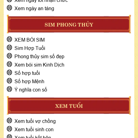
Xem ngày tốt nhận chức
Xem ngày an táng
SIM PHONG THỦY
XEM BÓI SIM
Sim Hợp Tuổi
Phong thủy sim số đẹp
Xem bói sim Kinh Dịch
Số hợp tuổi
Số hợp Mệnh
Ý nghĩa con số
XEM TUỔI
Xem tuổi vợ chồng
Xem tuổi sinh con
Xem tuổi kết hôn