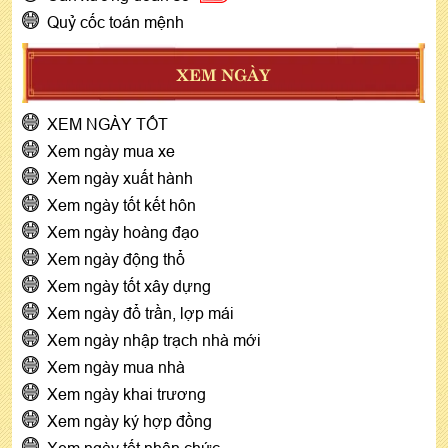
Quỷ cốc toán mệnh
XEM NGÀY
XEM NGÀY TỐT
Xem ngày mua xe
Xem ngày xuất hành
Xem ngày tốt kết hôn
Xem ngày hoàng đạo
Xem ngày động thổ
Xem ngày tốt xây dựng
Xem ngày đổ trần, lợp mái
Xem ngày nhập trạch nhà mới
Xem ngày mua nhà
Xem ngày khai trương
Xem ngày ký hợp đồng