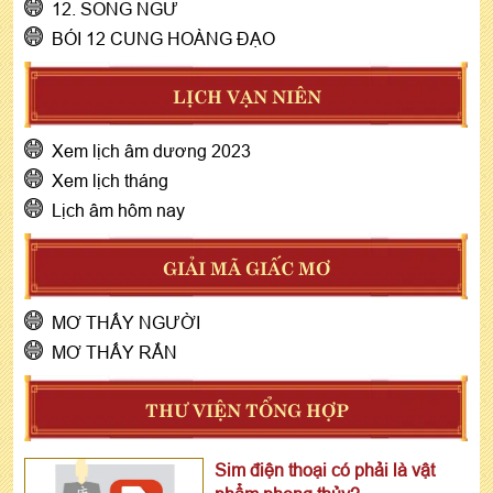
12. SONG NGƯ
BÓI 12 CUNG HOÀNG ĐẠO
LỊCH VẠN NIÊN
Xem lịch âm dương 2023
Xem lịch tháng
Lịch âm hôm nay
GIẢI MÃ GIẤC MƠ
MƠ THẤY NGƯỜI
MƠ THẤY RẮN
THƯ VIỆN TỔNG HỢP
Sim điện thoại có phải là vật