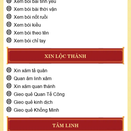
Xem bói bài tình yêu
Xem bói bài thời vận
Xem bói nốt ruồi
Xem bói kiều
Xem bói theo tên
Xem bói chỉ tay
XIN LỘC THÁNH
Xin xăm tả quân
Quan âm linh xâm
Xin xăm quan thánh
Gieo quẻ Quan Tế Công
Gieo quẻ kinh dịch
Gieo quẻ Khổng Minh
TÂM LINH