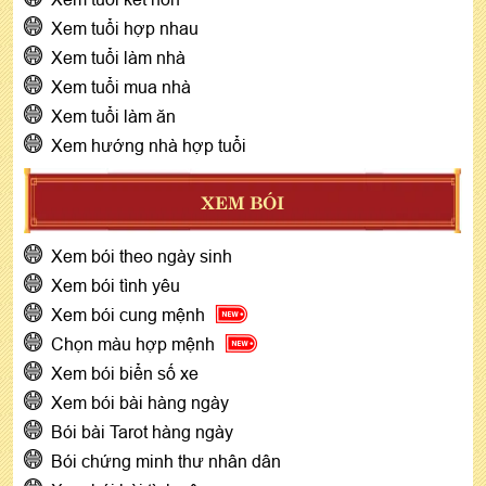
Xem tuổi hợp nhau
Xem tuổi làm nhà
Xem tuổi mua nhà
Xem tuổi làm ăn
Xem hướng nhà hợp tuổi
XEM BÓI
Xem bói theo ngày sinh
Xem bói tình yêu
Xem bói cung mệnh
Chọn màu hợp mệnh
Xem bói biển số xe
Xem bói bài hàng ngày
Bói bài Tarot hàng ngày
Bói chứng minh thư nhân dân