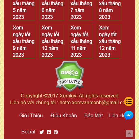
xấu tháng
xấu tháng
xấu tháng
xấu tháng
5 năm
6 năm
7 năm
8 năm
2023
2023
2023
2023
Xem
Xem
Xem
Xem
ngày tốt
ngày tốt
ngày tốt
ngày tốt
xấu tháng
xấu tháng
xấu tháng
xấu tháng
9 năm
10 năm
11 năm
12 năm
2023
2023
2023
2023
Copyright ©2017 Xemtuvi All rights reserved
Liên hệ với chúng tôi : hotro.xemvanmenh@gmail.com
Giới Thiệu
Điều Khoản
Bảo Mật
Liên Hệ
Social: