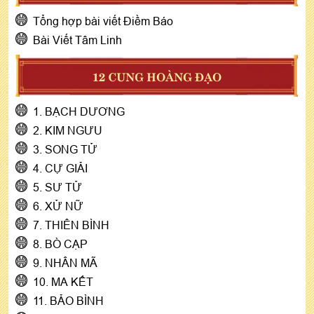
Tổng hợp bài viết Điềm Báo
Bài Viết Tâm Linh
12 CUNG HOÀNG ĐẠO
1. BẠCH DƯƠNG
2. KIM NGƯU
3. SONG TỬ
4. CỰ GIẢI
5. SƯ TỬ
6. XỬ NỮ
7. THIÊN BÌNH
8. BÒ CẠP
9. NHÂN MÃ
10. MA KẾT
11. BẢO BÌNH