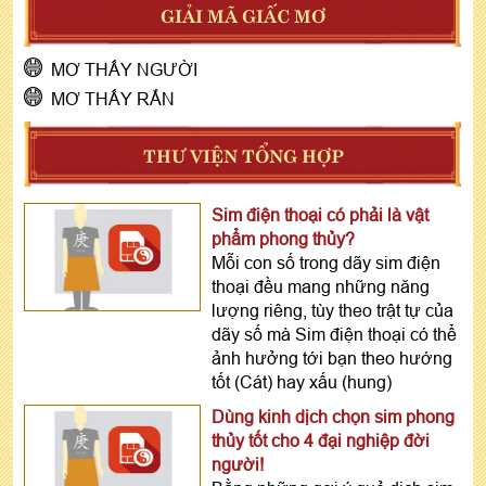
GIẢI MÃ GIẤC MƠ
MƠ THẤY NGƯỜI
MƠ THẤY RẮN
THƯ VIỆN TỔNG HỢP
Sim điện thoại có phải là vật
phẩm phong thủy?
Mỗi con số trong dãy sim điện
thoại đều mang những năng
lượng riêng, tùy theo trật tự của
dãy số mà Sim điện thoại có thể
ảnh hưởng tới bạn theo hướng
tốt (Cát) hay xấu (hung)
Dùng kinh dịch chọn sim phong
thủy tốt cho 4 đại nghiệp đời
người!