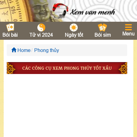
Menu
Bói bài
Tử vi 2024
Ngày tốt
Bói sim
Home
Phong thủy
CÁC CÔNG CỤ XEM PHONG THỦY TỐT XẤU