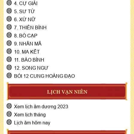
4. CỰ GIẢI
5. SƯ TỬ
6. XỬ NỮ
7. THIÊN BÌNH
8. BÒ CẠP
9. NHÂN MÃ
10. MA KẾT
11. BẢO BÌNH
12. SONG NGƯ
BÓI 12 CUNG HOÀNG ĐẠO
LỊCH VẠN NIÊN
Xem lịch âm dương 2023
Xem lịch tháng
Lịch âm hôm nay