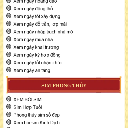
Xem ngày hoàng đạo
Xem ngày động thổ
Xem ngày tốt xây dựng
Xem ngày đổ trần, lợp mái
Xem ngày nhập trạch nhà mới
Xem ngày mua nhà
Xem ngày khai trương
Xem ngày ký hợp đồng
Xem ngày tốt nhận chức
Xem ngày an táng
SIM PHONG THỦY
XEM BÓI SIM
Sim Hợp Tuổi
Phong thủy sim số đẹp
Xem bói sim Kinh Dịch