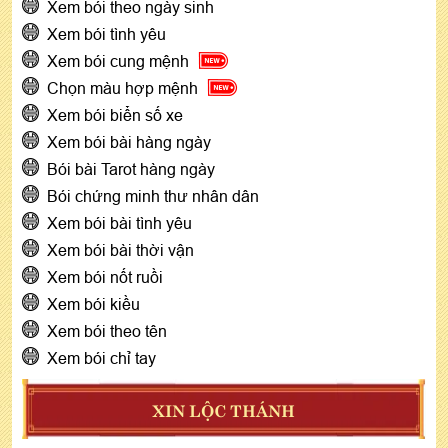
Xem bói theo ngày sinh
Xem bói tình yêu
Xem bói cung mệnh
Chọn màu hợp mệnh
Xem bói biển số xe
Xem bói bài hàng ngày
Bói bài Tarot hàng ngày
Bói chứng minh thư nhân dân
Xem bói bài tình yêu
Xem bói bài thời vận
Xem bói nốt ruồi
Xem bói kiều
Xem bói theo tên
Xem bói chỉ tay
XIN LỘC THÁNH