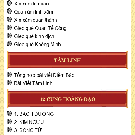
Xin xăm tả quân
Quan âm linh xâm
Xin xăm quan thánh
Gieo quẻ Quan Tế Công
Gieo quẻ kinh dịch
Gieo quẻ Khổng Minh
TÂM LINH
Tổng hợp bài viết Điềm Báo
Bài Viết Tâm Linh
12 CUNG HOÀNG ĐẠO
1. BẠCH DƯƠNG
2. KIM NGƯU
3. SONG TỬ