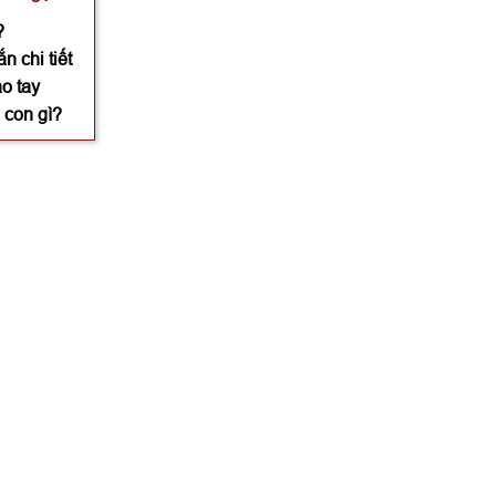
?
n chi tiết
o tay
 con gì?