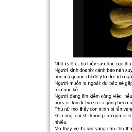
Nhân viên: cho thấy sự nâng cao thu
Người kinh doanh: cảnh báo nên suy 
nên mù quáng chỉ để ý tới lợi ích ng
Người muốn ra ngoài: dự báo sẽ gặ
rối đáng kể.
Người đang tìm kiếm công việc: nế
hội việc làm tốt và sẽ cố gắng hơn n
Phụ nữ mơ thấy con mình bị rắn vàn
khí riêng, đôi khi không cần quá lo l
nhiều.
Mơ thấy vợ bị rắn vàng cắn cho th