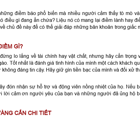
những điềm báo phổ biến mà nhiều người cảm thấy tò mò và
 có điều gì đang ẩn chứa? Liệu nó có mang lại điềm lành hay đ
 về chủ đề này để có thể giải đáp những băn khoăn trong giấc
IỀM GÌ?
ừng lo lắng về tài chính hay vật chất, nhưng hãy cẩn trọng 
gào. Tốt nhất là đánh giá tình hình của mình một cách khách q
 không đáng tin cậy. Hãy giữ gìn tiền bạc của mình và đối xử t
ãy đón nhận sự hỗ trợ và động viên nồng nhiệt của họ. Nếu 
gửi lời cảm ơn người yêu của bạn và những người đã ủng hộ 
ÀNG CẮN CHI TIẾT