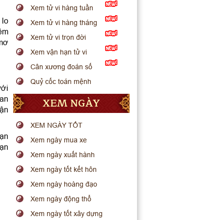
Xem tử vi hàng tuần
 lo
Xem tử vi hàng tháng
iềm
Xem tử vi trọn đời
 mơ
Xem vận hạn tử vi
Cân xương đoán số
Quỷ cốc toán mệnh
với
uan
XEM NGÀY
hận
XEM NGÀY TỐT
bạn
Xem ngày mua xe
bạn
Xem ngày xuất hành
Xem ngày tốt kết hôn
Xem ngày hoàng đạo
Xem ngày động thổ
Xem ngày tốt xây dựng