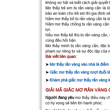
không sợ hãi và biết cách giải quyết 
Mơ thấy trẻ em bị rắn vàng cắn là 
bảo an toàn cho trẻ em thì gia đình s
Nằm mơ thấy bố bị rắn vàng cắn là d
Nằm mơ thấy chồng bị rắn vàng cắn l
lợi.
Nếu mơ thấy kẻ thù bị rắn vàng cắn, 
cùng đều hối hận.
Mơ thấy mình bị rắn vàng cắn, đặc bi
phạm sự riêng tư và sự độc lập của 
Bài viết liên quan
:
➤
Mơ thấy rắn vàng vào nhà là điề
➤
Giấc mơ thấy rắn vàng rượt đuổi l
➤
Khám phá giấc mơ thấy rắn vàng k
GIẢI MÃ GIẤC MƠ RẮN VÀNG 
Người đang yêu
mơ thấy điều này ch
có hy vọng sẽ tiến tới hạnh phúc.