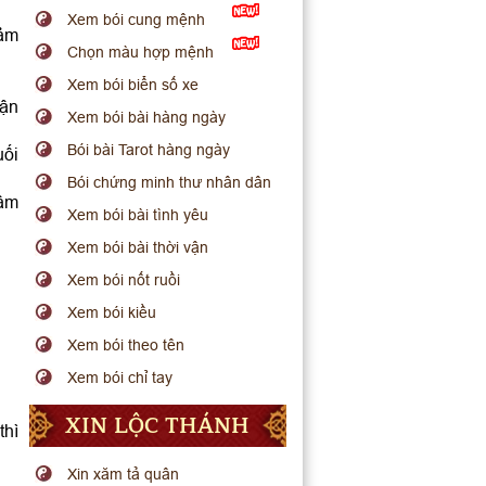
Xem bói cung mệnh
đảm
Chọn màu hợp mệnh
Xem bói biển số xe
uận
Xem bói bài hàng ngày
Bói bài Tarot hàng ngày
uối
Bói chứng minh thư nhân dân
xâm
Xem bói bài tình yêu
Xem bói bài thời vận
Xem bói nốt ruồi
Xem bói kiều
Xem bói theo tên
Xem bói chỉ tay
XIN LỘC THÁNH
thì
Xin xăm tả quân