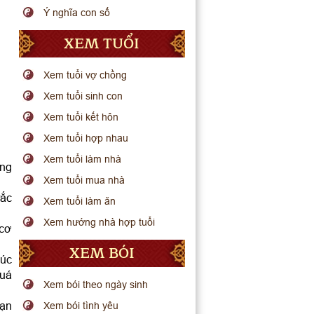
Ý nghĩa con số
XEM TUỔI
Xem tuổi vợ chồng
Xem tuổi sinh con
Xem tuổi kết hôn
Xem tuổi hợp nhau
Xem tuổi làm nhà
ông
Xem tuổi mua nhà
rắc
Xem tuổi làm ăn
Xem hướng nhà hợp tuổi
 cơ
XEM BÓI
húc
quá
Xem bói theo ngày sinh
bạn
Xem bói tình yêu