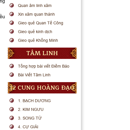
ưng
Quan âm linh xâm
Xin xăm quan thánh
iều
Gieo quẻ Quan Tế Công
Gieo quẻ kinh dịch
Gieo quẻ Khổng Minh
TÂM LINH
Tổng hợp bài viết Điềm Báo
Bài Viết Tâm Linh
12 CUNG HOÀNG ĐẠO
1. BẠCH DƯƠNG
2. KIM NGƯU
3. SONG TỬ
4. CỰ GIẢI