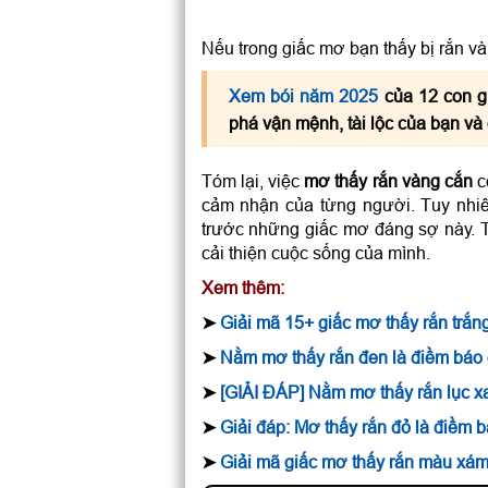
Nếu trong giấc mơ bạn thấy bị rắn và
Xem bói năm 2025
của 12 con g
phá vận mệnh, tài lộc của bạn và
Tóm lại, việc
mơ thấy rắn vàng cắn
c
cảm nhận của từng người. Tuy nhiê
trước những giấc mơ đáng sợ này. T
cải thiện cuộc sống của mình.
Xem thêm:
➤
Giải mã 15+ giấc mơ thấy rắn tr
➤
Nằm mơ thấy rắn đen là điềm báo 
➤
[GIẢI ĐÁP] Nằm mơ thấy rắn lục x
➤
Giải đáp: Mơ thấy rắn đỏ là điềm 
➤
Giải mã giấc mơ thấy rắn màu xám