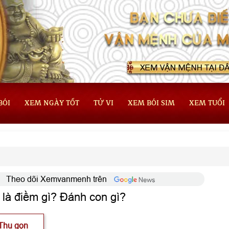
BÓI
XEM NGÀY TỐT
TỬ VI
XEM BÓI SIM
XEM TUỔI
Theo dõi Xemvanmenh trên
là điềm gì? Đánh con gì?
Thu gọn