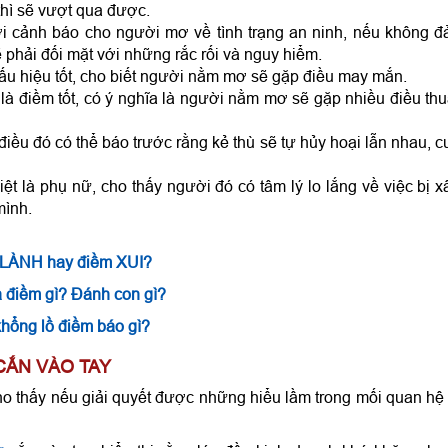
thì sẽ vượt qua được.
lời cảnh báo cho người mơ về tình trạng an ninh, nếu không 
ẽ phải đối mặt với những rắc rối và nguy hiểm.
ấu hiệu tốt, cho biết người nằm mơ sẽ gặp điều may mắn.
à điềm tốt, có ý nghĩa là người nằm mơ sẽ gặp nhiều điều th
điều đó có thể báo trước rằng kẻ thù sẽ tự hủy hoại lẫn nhau, c
ệt là phụ nữ, cho thấy người đó có tâm lý lo lắng về việc bị 
mình.
m LÀNH hay điềm XUI?
à điềm gì? Đánh con gì?
hổng lồ điềm báo gì?
CẮN VÀO TAY
o thấy nếu giải quyết được những hiểu lầm trong mối quan hệ 