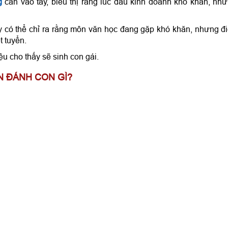
g
cắn vào tay, biểu thị rằng lúc đầu kinh doanh khó khăn, nh
có thể chỉ ra rằng môn văn học đang gặp khó khăn, nhưng đ
 tuyển.
iệu cho thấy sẽ sinh con gái.
 ĐÁNH CON GÌ?