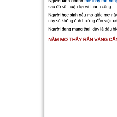
Người kinh doanh
mơ thấy rắn vàn
sau đó sẽ thuận lợi và thành công.
Người học sinh
nếu mơ giấc mơ này 
này sẽ không ảnh hưởng đến việc xét
Người đang mang thai
: đây là dấu h
NẰM MƠ THẤY RẮN VÀNG CẮN