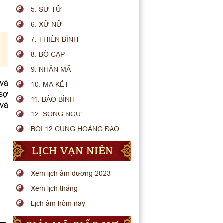
5. SƯ TỬ
6. XỬ NỮ
7. THIÊN BÌNH
8. BÒ CẠP
9. NHÂN MÃ
 và
10. MA KẾT
 sợ
11. BẢO BÌNH
 và
12. SONG NGƯ
BÓI 12 CUNG HOÀNG ĐẠO
LỊCH VẠN NIÊN
Xem lịch âm dương 2023
Xem lịch tháng
Lịch âm hôm nay