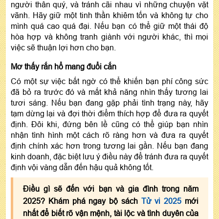
người thân quý, và tránh cãi nhau vì những chuyện vặt
vãnh. Hãy giữ một tinh thần khiêm tốn và không tự cho
mình quá cao quá đại. Nếu bạn có thể giữ một thái độ
hòa hợp và không tranh giành với người khác, thì mọi
việc sẽ thuận lợi hơn cho bạn.
Mơ thấy rắn hổ mang đuổi cắn
Có một sự việc bất ngờ có thể khiến bạn phí công sức
đã bỏ ra trước đó và mất khả năng nhìn thấy tương lai
tươi sáng. Nếu bạn đang gặp phải tình trạng này, hãy
tạm dừng lại và đợi thời điểm thích hợp để đưa ra quyết
định. Đôi khi, đứng bên lề cũng có thể giúp bạn nhìn
nhận tình hình một cách rõ ràng hơn và đưa ra quyết
định chính xác hơn trong tương lai gần. Nếu bạn đang
kinh doanh, đặc biệt lưu ý điều này để tránh đưa ra quyết
định vội vàng dẫn đến hậu quả không tốt.
Điều gì sẽ đến với bạn và gia đình trong năm
2025? Khám phá ngay bộ sách
Tử vi 2025
mới
nhất để biết rõ vận mệnh, tài lộc và tình duyên của