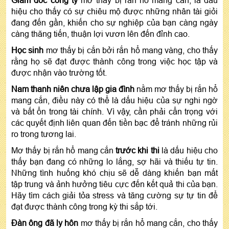
Giám đốc công ty
mơ thấy bị rắn hổ mang cắn, là dấu
hiệu cho thấy có sự chiêu mộ được những nhân tài giỏi
đang đến gần, khiến cho sự nghiệp của bạn càng ngày
càng thăng tiến, thuận lợi vươn lên đến đỉnh cao.
Học sinh
mơ thấy bị cắn bởi rắn hổ mang vàng, cho thấy
rằng họ sẽ đạt được thành công trong việc học tập và
được nhận vào trường tốt.
Nam thanh niên chưa lập gia đình
nằm mơ thấy bị rắn hổ
mang cắn, điều này có thể là dấu hiệu của sự nghi ngờ
và bất ổn trong tài chính. Vì vậy, cần phải cẩn trọng với
các quyết định liên quan đến tiền bạc để tránh những rủi
ro trong tương lai.
Mơ thấy bị rắn hổ mang cắn
trước khi thi
là dấu hiệu cho
thấy bạn đang có những lo lắng, sợ hãi và thiếu tự tin.
Những tình huống khó chịu sẽ dễ dàng khiến bạn mất
tập trung và ảnh hưởng tiêu cực đến kết quả thi của bạn.
Hãy tìm cách giải tỏa stress và tăng cường sự tự tin để
đạt được thành công trong kỳ thi sắp tới.
Đàn ông đã ly hôn
mơ thấy bị rắn hổ mang cắn, cho thấy