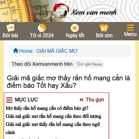
Menu
Bói bài
Tử vi 2024
Ngày tốt
Bói sim
Home
GIẢI MÃ GIẤC MƠ
Theo dõi Xemvanmenh trên
Giải mã giấc mơ thấy rắn hổ mang cắn là
điềm báo Tốt hay Xấu?
MỤC LỤC
Thu gọn
Mơ thấy rắn hổ mang cắn có điềm báo gì?
Giải mã giấc mơ rắn hổ mang cắn theo đối tượng
Giải mã giấc mơ thấy rắn hổ mang cắn theo ngữ
cảnh