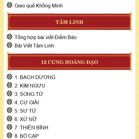
Gieo quẻ Khổng Minh
TÂM LINH
Tổng hợp bài viết Điềm Báo
Bài Viết Tâm Linh
12 CUNG HOÀNG ĐẠO
1. BẠCH DƯƠNG
2. KIM NGƯU
3. SONG TỬ
4. CỰ GIẢI
5. SƯ TỬ
6. XỬ NỮ
7. THIÊN BÌNH
8. BÒ CẠP