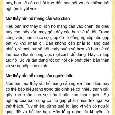
này, bạn sẽ có cơ hội trao đổi, học hỏi và có những trải
nghiệm tuyệt vời.
Mơ thấy rắn hổ mang cắn vào chân
Nếu bạn mơ thấy bị rắn hổ mang cắn vào chân, thì điều
này cho thấy vận may gần đây của bạn sẽ rất tốt. Trong
công việc, bạn sẽ có sự giúp đỡ từ đồng nghiệp nếu gặp
bất kỳ khó khăn gì. Bạn không cần phải lo lắng quá
nhiều, vì mọi thứ sẽ trôi chảy suôn sẻ hơn và bạn sẽ có
thể hoàn thành công việc một cách dễ dàng. Hãy cứ tiếp
tục nỗ lực và tận dụng tốt cơ hội để phát triển bản thân
và sự nghiệp của mình.
Mơ thấy rắn hổ mang cắn người thân
Nếu bạn mơ thấy rắn hổ mang cắn người thân, điều này
có thể báo hiệu rằng trong gia đình sẽ có nhiều tranh cãi,
gây khó khăn cho sự hòa thuận của mọi người. Sự
nghiệp của bạn cũng có thể gặp phải nhiều trở ngại và
thử thách. Tuy nhiên, đừng quá lo lắng vì vẫn có người
giúp đỡ và hỗ trợ bạn. Hãy lắng nghe lời khuyên từ