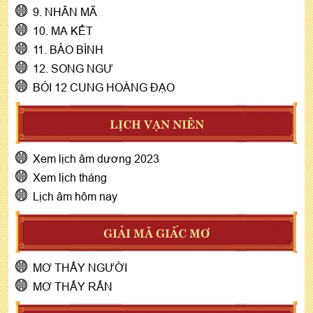
9. NHÂN MÃ
10. MA KẾT
11. BẢO BÌNH
12. SONG NGƯ
BÓI 12 CUNG HOÀNG ĐẠO
LỊCH VẠN NIÊN
Xem lịch âm dương 2023
Xem lịch tháng
Lịch âm hôm nay
GIẢI MÃ GIẤC MƠ
MƠ THẤY NGƯỜI
MƠ THẤY RẮN