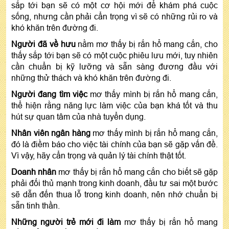
sắp tới bạn sẽ có một cơ hội mới để khám phá cuộc
sống, nhưng cần phải cẩn trọng vì sẽ có những rủi ro và
khó khăn trên đường đi.
Người đã về hưu
nằm mơ thấy bị rắn hổ mang cắn, cho
thấy sắp tới bạn sẽ có một cuộc phiêu lưu mới, tuy nhiên
cần chuẩn bị kỹ lưỡng và sẵn sàng đương đầu với
những thử thách và khó khăn trên đường đi.
Người đang tìm việc
mơ thấy mình bị rắn hổ mang cắn,
thể hiện rằng năng lực làm việc của bạn khá tốt và thu
hút sự quan tâm của nhà tuyển dụng.
Nhân viên ngân hàng
mơ thấy mình bị rắn hổ mang cắn,
đó là điềm báo cho việc tài chính của bạn sẽ gặp vấn đề.
Vì vậy, hãy cẩn trọng và quản lý tài chính thật tốt.
Doanh nhân
mơ thấy bị rắn hổ mang cắn cho biết sẽ gặp
phải đối thủ mạnh trong kinh doanh, đầu tư sai một bước
sẽ dẫn đến thua lỗ trong kinh doanh, nên nhớ chuẩn bị
sẵn tinh thần.
Những người trẻ mới đi làm
mơ thấy bị rắn hổ mang