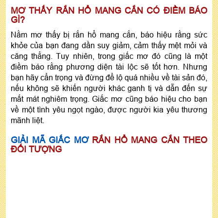
MƠ THẤY RẮN HỔ MANG CẮN CÓ ĐIỀM BÁO
GÌ?
Nằm mơ thấy bị rắn hổ mang cắn, báo hiệu rằng sức
khỏe của bạn đang dần suy giảm, cảm thấy mệt mỏi và
căng thẳng. Tuy nhiên, trong giấc mơ đó cũng là một
điềm báo rằng phương diện tài lộc sẽ tốt hơn. Nhưng
bạn hãy cẩn trọng và đừng để lộ quá nhiều về tài sản đó,
nếu không sẽ khiến người khác ganh tị và dẫn đến sự
mất mát nghiêm trọng. Giấc mơ cũng báo hiệu cho bạn
về một tình yêu ngọt ngào, được người kia yêu thương
mãnh liệt.
GIẢI MÃ GIẤC MƠ
RẮN HỔ MANG CẮN THEO
ĐỐI TƯỢNG