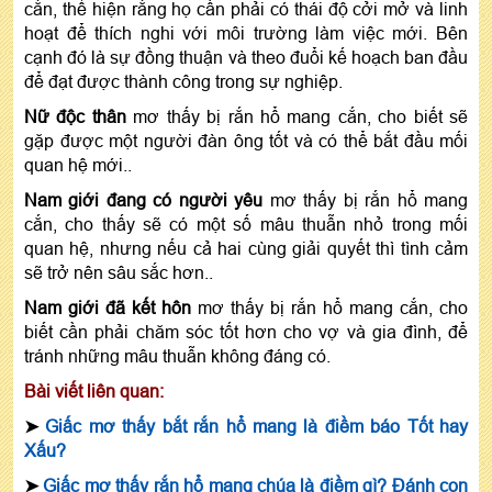
cắn, thể hiện rằng họ cần phải có thái độ cởi mở và linh
hoạt để thích nghi với môi trường làm việc mới. Bên
cạnh đó là sự đồng thuận và theo đuổi kế hoạch ban đầu
để đạt được thành công trong sự nghiệp.
Nữ độc thân
mơ thấy bị rắn hổ mang cắn, cho biết sẽ
gặp được một người đàn ông tốt và có thể bắt đầu mối
quan hệ mới..
Nam giới đang có người yêu
mơ thấy bị rắn hổ mang
cắn, cho thấy sẽ có một số mâu thuẫn nhỏ trong mối
quan hệ, nhưng nếu cả hai cùng giải quyết thì tình cảm
sẽ trở nên sâu sắc hơn..
Nam giới đã kết hôn
mơ thấy bị rắn hổ mang cắn, cho
biết cần phải chăm sóc tốt hơn cho vợ và gia đình, để
tránh những mâu thuẫn không đáng có.
Bài viết liên quan:
➤
Giấc mơ thấy bắt rắn hổ mang là điềm báo Tốt hay
Xấu?
➤
Giấc mơ thấy rắn hổ mang chúa là điềm gì? Đánh con