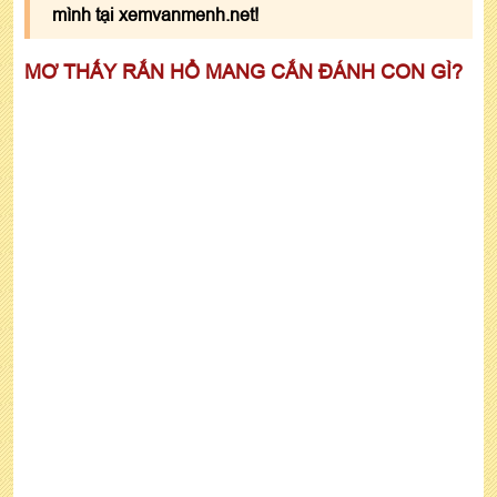
mình tại xemvanmenh.net!
MƠ THẤY RẮN HỔ MANG CẮN ĐÁNH CON GÌ?