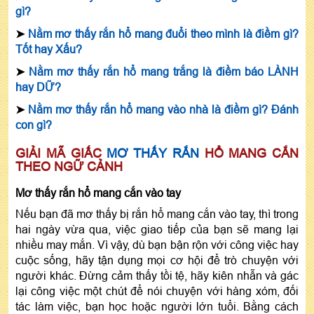
gì?
➤
Nằm mơ thấy rắn hổ mang đuổi theo mình là điềm gì?
Tốt hay Xấu?
➤
Nằm mơ thấy rắn hổ mang trắng là điềm báo LÀNH
hay DỮ?
➤
Nằm mơ thấy rắn hổ mang vào nhà là điềm gì? Đánh
con gì?
GIẢI MÃ GIẤC
MƠ THẤY RẮN
HỔ MANG CẮN
THEO NGỮ CẢNH
Mơ thấy rắn hổ mang cắn vào tay
Nếu bạn đã mơ thấy bị rắn hổ mang cắn vào tay, thì trong
hai ngày vừa qua, việc giao tiếp của bạn sẽ mang lại
nhiều may mắn. Vì vậy, dù bạn bận rộn với công việc hay
cuộc sống, hãy tận dụng mọi cơ hội để trò chuyện với
người khác. Đừng cảm thấy tồi tệ, hãy kiên nhẫn và gác
lại công việc một chút để nói chuyện với hàng xóm, đối
tác làm việc, bạn học hoặc người lớn tuổi. Bằng cách