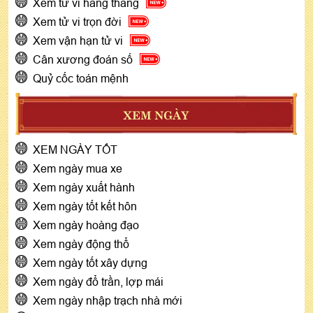
Xem tử vi hàng tháng
Xem tử vi trọn đời
Xem vận hạn tử vi
Cân xương đoán số
Quỷ cốc toán mệnh
XEM NGÀY
XEM NGÀY TỐT
Xem ngày mua xe
Xem ngày xuất hành
Xem ngày tốt kết hôn
Xem ngày hoàng đạo
Xem ngày động thổ
Xem ngày tốt xây dựng
Xem ngày đổ trần, lợp mái
Xem ngày nhập trạch nhà mới