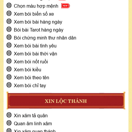
Chọn màu hợp mệnh
Xem bói biển số xe
Xem bói bài hàng ngày
Bói bài Tarot hàng ngày
Bói chứng minh thư nhân dân
Xem bói bài tình yêu
Xem bói bài thời vận
Xem bói nốt ruồi
Xem bói kiều
Xem bói theo tên
Xem bói chỉ tay
XIN LỘC THÁNH
Xin xăm tả quân
Quan âm linh xâm
Xin xăm quan thánh