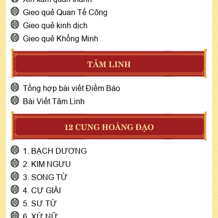
Gieo quẻ Quan Tế Công
Gieo quẻ kinh dịch
Gieo quẻ Khổng Minh
TÂM LINH
Tổng hợp bài viết Điềm Báo
Bài Viết Tâm Linh
12 CUNG HOÀNG ĐẠO
1. BẠCH DƯƠNG
2. KIM NGƯU
3. SONG TỬ
4. CỰ GIẢI
5. SƯ TỬ
6. XỬ NỮ