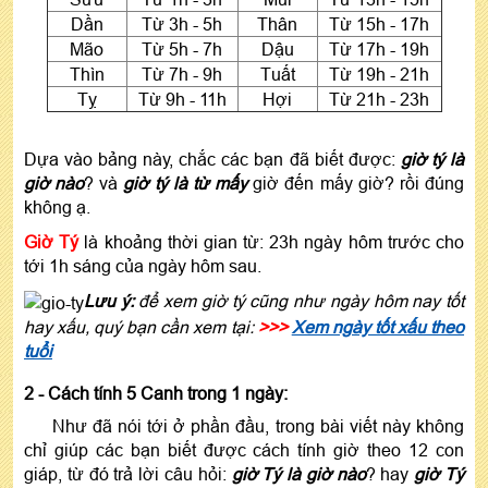
Dần
Từ 3h - 5h
Thân
Từ 15h - 17h
Mão
Từ 5h - 7h
Dậu
Từ 17h - 19h
Thìn
Từ 7h - 9h
Tuất
Từ 19h - 21h
Tỵ
Từ 9h - 11h
Hợi
Từ 21h - 23h
Dựa vào bảng này, chắc các bạn đã biết được:
giờ tý là
giờ nào
? và
giờ tý là từ mấy
giờ đến mấy giờ? rồi đúng
không ạ.
Giờ Tý
là khoảng thời gian từ: 23h ngày hôm trước cho
tới 1h sáng của ngày hôm sau.
Lưu ý:
để xem giờ tý cũng như ngày hôm nay tốt
hay xấu, quý bạn cần xem tại:
>>>
Xem ngày tốt xấu theo
tuổi
2 - Cách tính 5 Canh trong 1 ngày:
Như đã nói tới ở phần đầu, trong bài viết này không
chỉ giúp các bạn biết được cách tính giờ theo 12 con
giáp, từ đó trả lời câu hỏi:
giờ Tý là giờ nào
? hay
giờ Tý