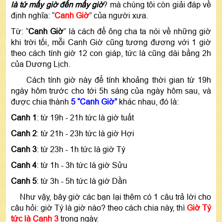
là tứ mấy giờ đến mấy giờ
? mà chúng tôi còn giải đáp về
định nghĩa: “
Canh Giờ
” của người xưa.
Từ: “
Canh Giờ
” là cách để ông cha ta nói về những giờ
khi trời tối, mỗi Canh Giờ cũng tương đương với 1 giờ
theo cách tính giờ 12 con giáp, tức là cũng dài bằng 2h
của Dương Lịch.
Cách tính giờ này để tính khoảng thời gian từ 19h
ngày hôm trước cho tới 5h sáng của ngày hôm sau, và
được chia thành
5 “Canh Giờ”
khác nhau, đó là:
Canh 1
: từ 19h - 21h tức là giờ tuất
Canh 2
: từ 21h - 23h tức là giờ Hợi
Canh 3
: từ 23h - 1h tức là giờ Tý
Canh 4
: từ 1h - 3h tức là giờ Sửu
Canh 5
: từ 3h - 5h tức là giờ Dần
Như vậy, bây giờ các bạn lại thêm có 1 câu trả lời cho
câu hỏi: giờ Tý là giờ nào? theo cách chia này, thì
Giờ Tý
tức là Canh 3
trong ngày.