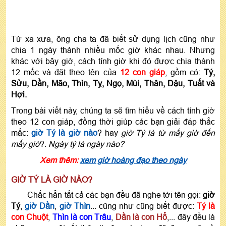
Từ xa xưa, ông cha ta đã biết sử dụng lịch cũng như
chia 1 ngày thành nhiều mốc giờ khác nhau. Nhưng
khác với bây giờ, cách tính giờ khi đó được chia thành
12 mốc và đặt theo tên của
12 con giáp
, gồm có:
Tý,
Sửu, Dần, Mão, Thìn, Tỵ, Ngọ, Mùi, Thân, Dậu, Tuất và
Hợi.
Trong bài viết này, chúng ta sẽ tìm hiểu về cách tính giờ
theo 12 con giáp, đồng thời giúp các bạn giải đáp thắc
mắc:
giờ Tý là giờ nào
? hay
giờ Tý là từ mấy giờ đến
mấy giờ
?.
Ngày tý là ngày nào?
Xem thêm:
xem giờ hoàng đạo theo ngày
GIỜ TÝ LÀ GIỜ NÀO?
Chắc hẳn tất cả các bạn đều đã nghe tới tên gọi:
giờ
Tý
,
giờ Dần
,
giờ Thìn
... cũng như cũng biết được:
Tý là
con Chuột
,
Thìn là con Trâu
,
Dần là con Hổ
,... đây đều là