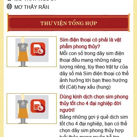
MƠ THẤY RẮN
THƯ VIỆN TỔNG HỢP
Sim điện thoại có phải là vật
phẩm phong thủy?
Mỗi con số trong dãy sim điện
thoại đều mang những năng
lượng riêng, tùy theo trật tự của
dãy số mà Sim điện thoại có thể
ảnh hưởng tới bạn theo hướng
tốt (Cát) hay xấu (hung)
Dùng kinh dịch chọn sim phong
thủy tốt cho 4 đại nghiệp đời
người!
Bằng những gợi ý quẻ dịch sim
tốt cho 4 đại nghiệp, bạn có thể
chọn dãy sim phong thủy hợp
tuổi thỏa mong muốn hỗ trợ