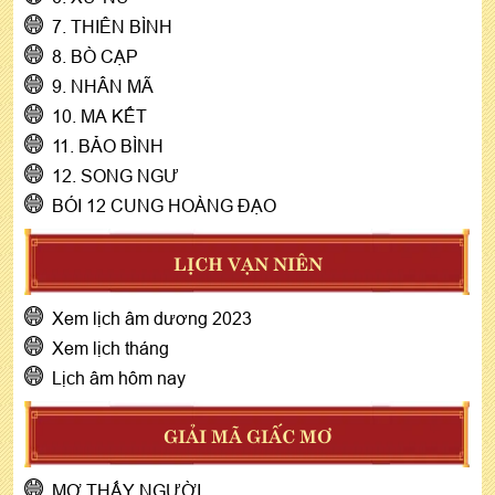
7. THIÊN BÌNH
8. BÒ CẠP
9. NHÂN MÃ
10. MA KẾT
11. BẢO BÌNH
12. SONG NGƯ
BÓI 12 CUNG HOÀNG ĐẠO
LỊCH VẠN NIÊN
Xem lịch âm dương 2023
Xem lịch tháng
Lịch âm hôm nay
GIẢI MÃ GIẤC MƠ
MƠ THẤY NGƯỜI