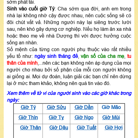
sớm phát tài.
Sinh vào cuối giờ Tý
: Cha sớm qua đời, anh em trong
nhà lại không nhờ cậy được nhau, nên cuộc sống sẽ có
đôi chút vất vả. Những người này lại siêng trước lười
sau, nên khó gây dựng cơ nghiệp. Nếu họ làm ăn xa nhà
hoặc theo mẹ về nhà Dượng thì với được hưởng cuộc
sống an nhàn.
Số mệnh của từng con người phụ thuộc vào rất nhiều
yếu tố như:
ngày sinh tháng đẻ
,
vận số của cha mẹ
,
tu
thân của mình
,...nên các bạn không nên áp dụng của mọi
người cho nhau bởi số phận của mỗi con người không
ai giống ai. Mọi dự đoán, luận giải các bạn chỉ nên dừng
lại ở mức tham khảo, không nên quá tin vào đó.
Xem thêm về tử vi của người sinh vào các giờ khác trong
ngày:
Giờ Tý
Giờ Sửu
Giờ Dần
Giờ Mão
Giờ Thìn
Giờ Tỵ
Giờ Ngọ
Giờ Mùi
Giờ Thân
Giờ Dậu
Giờ Tuất
Giờ Hợi