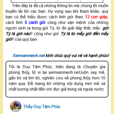
Trên đây là tất cả những thông tin mà chúng tôi muốn
truyền tải tới các bạn. Hy vọng sau khi tham khảo, quý
bạn có thể hiểu được cách tính giờ theo
12 con giáp
,
cách tính
5 canh giờ
cũng như vận mệnh của những
người sinh ra trong giờ Tý, từ đó giải đáp thắc mắc:
giờ
Tý là giờ nào
? cũng như giờ
Tý là từ mấy giờ đến mấy
giờ
? của quý bạn.
Xemvanmenh.net
kính chúc quý vui vẻ và hạnh phúc!
Tôi là Duy Tâm Phúc, hiện đang là Chuyên gia
phong thủy, tử vi tại xemvanmenh.net,luôn say mê,
gắn bó và tìm tòi, nghiên cứu về phong thủy hơn 10
năm qua. Để mang tới những nội dung mới mẻ và
chất lượng nhất đến với đọc giả trong và ngoài nước
Thầy Duy Tâm Phúc