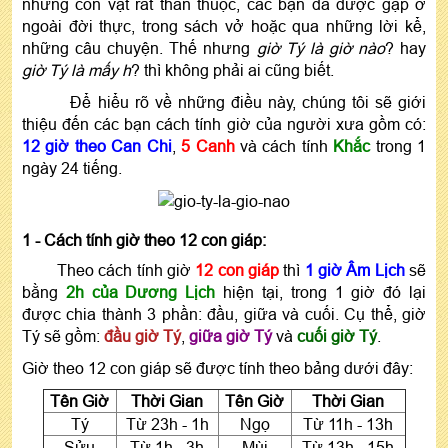
những con vật rất thân thuộc, các bạn đã được gặp ở
ngoài đời thực, trong sách vở hoặc qua những lời kể,
những câu chuyện. Thế nhưng
giờ Tý là giờ nào
? hay
giờ Tý là mấy h
? thì không phải ai cũng biết.
Để hiểu rõ về những điều này, chúng tôi sẽ giới
thiệu đến các bạn cách tính giờ của người xưa gồm có:
12 giờ theo Can Chi
,
5 Canh
và cách tính
Khắc
trong 1
ngày 24 tiếng.
1 - Cách tính giờ theo 12 con giáp:
Theo cách tính giờ
12 con giáp
thì
1 giờ Âm Lịch
sẽ
bằng
2h của Dương Lịch
hiện tại, trong 1 giờ đó lại
được chia thành 3 phần: đầu, giữa và cuối. Cụ thể, giờ
Tý sẽ gồm:
đầu giờ Tý
,
giữa giờ Tý
và
cuối giờ Tý
.
Giờ theo 12 con giáp sẽ được tính theo bảng dưới đây:
Tên Giờ
Thời Gian
Tên Giờ
Thời Gian
Tý
Từ 23h - 1h
Ngọ
Từ 11h - 13h
Sửu
Từ 1h - 3h
Mùi
Từ 13h - 15h