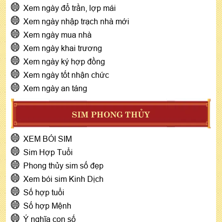
Xem ngày đổ trần, lợp mái
Xem ngày nhập trạch nhà mới
Xem ngày mua nhà
Xem ngày khai trương
Xem ngày ký hợp đồng
Xem ngày tốt nhận chức
Xem ngày an táng
SIM PHONG THỦY
XEM BÓI SIM
Sim Hợp Tuổi
Phong thủy sim số đẹp
Xem bói sim Kinh Dịch
Số hợp tuổi
Số hợp Mệnh
Ý nghĩa con số