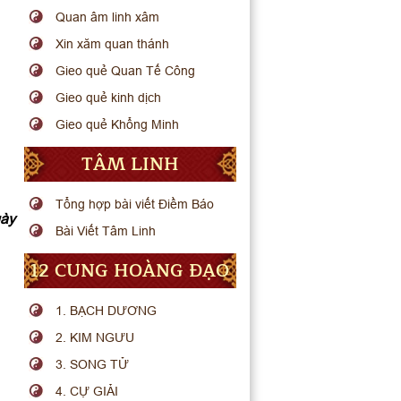
Quan âm linh xâm
Xin xăm quan thánh
Gieo quẻ Quan Tế Công
Gieo quẻ kinh dịch
Gieo quẻ Khổng Minh
TÂM LINH
Tổng hợp bài viết Điềm Báo
gày
Bài Viết Tâm Linh
12 CUNG HOÀNG ĐẠO
1. BẠCH DƯƠNG
2. KIM NGƯU
3. SONG TỬ
4. CỰ GIẢI