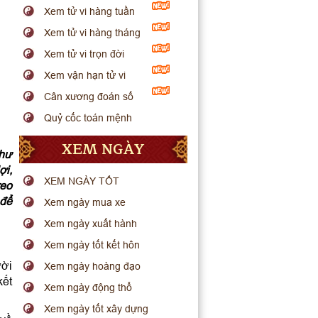
Xem tử vi hàng tuần
Xem tử vi hàng tháng
Xem tử vi trọn đời
Xem vận hạn tử vi
Cân xương đoán số
Quỷ cốc toán mệnh
XEM NGÀY
như
ợi,
XEM NGÀY TỐT
reo
 để
Xem ngày mua xe
Xem ngày xuất hành
Xem ngày tốt kết hôn
ười
Xem ngày hoàng đạo
kết
Xem ngày động thổ
Xem ngày tốt xây dựng