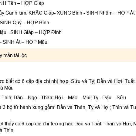
SINH Tân – HỢP Giáp
 thấy Canh kim: KHẮC Giáp- XUNG Bính - SINH Nhâm – HỢP Ất
 SINH Quý – HỢP Bính
ậu - SINH Giáp – HỢP Đinh
- SINH Ất – HỢP Mậu
 mắn tài lộc
c biết có 6 cặp địa chi nhị hợp: Sửu và Tý; Dần và Hợi; Tuất
à Mùi.
 –Thìn; Dần – Ngọ - Thân; Hợi – Mão – Mùi; Tỵ - Dậu – Sửu
nh 3 bộ tứ hành xung gồm: Dần và Thân, Tỵ và Hợi; Thìn và Tu
t thấy có 6 cặp địa chi tương hại: Dậu và Tuất; Thân và Hợi; 
à Thìn