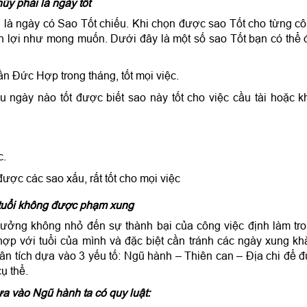
ủy phải là ngày tốt
 là ngày có Sao Tốt chiếu. Khi chọn được sao Tốt cho từng c
ận lợi như mong muốn. Dưới đây là một số sao Tốt bạn có thể 
ần Đức Hợp trong tháng, tốt mọi việc.
u ngày nào tốt được biết sao này tốt cho việc cầu tài hoặc k
c.
được các sao xấu, rất tốt cho mọi việc
o tuổi không được phạm xung
hưởng không nhỏ đến sự thành bại của công việc định làm tr
ợp với tuổi của mình và đặc biệt cần tránh các ngày xung kh
n tích dựa vào 3 yếu tố: Ngũ hành – Thiên can – Địa chi để 
cụ thể.
ựa vào Ngũ hành ta có quy luật: