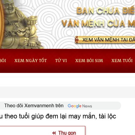
BÓI
XEM NGÀY TỐT
TỬ VI
XEM BÓI SIM
XEM TUỔI
Theo dõi Xemvanmenh trên
 theo tuổi giúp đem lại may mắn, tài lộc
Thu gọn