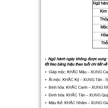
Ngũ hàn
Kim 
Thủy
Mộc
Hỏa
Thổ
- Ngũ hành ngày không được xung v
tốt treo bảng hiệu theo tuổi chi ti
+ Giáp mộc: KHẮC Mậu – XUNG Can
+ Ất mộc: KHẮC Kỷ – XUNG Tân - 
+ Bính hỏa: KHẮC Canh – XUNG N
+ Đinh hỏa: KHẮC Tân – XUNG Qu
+ Mậu thổ: KHẮC Nhâm – XUNG Giá