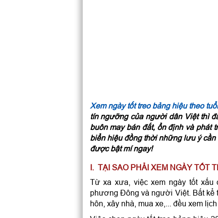
Xem ngày tốt treo bảng hiệu theo tuổ
tín ngưỡng của người dân Việt thì đ
buôn may bán đắt, ổn định và phát t
biển hiệu đồng thời những lưu ý cần b
được bật mí ngay!
I. TẠI SAO PHẢI XEM NGÀY TỐT
Từ xa xưa, việc xem ngày tốt xấu 
phương Đông và người Việt. Bất kể tr
hôn, xây nhà, mua xe,... đều xem lịc