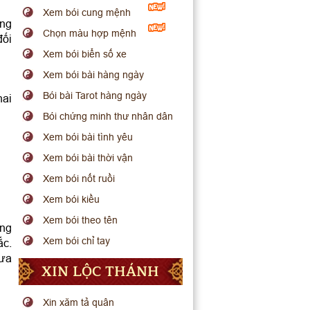
Xem bói cung mệnh
ông
Chọn màu hợp mệnh
đối
Xem bói biển số xe
Xem bói bài hàng ngày
Bói bài Tarot hàng ngày
hai
Bói chứng minh thư nhân dân
Xem bói bài tình yêu
Xem bói bài thời vận
Xem bói nốt ruồi
Xem bói kiều
Xem bói theo tên
ong
Xem bói chỉ tay
ắc.
đưa
XIN LỘC THÁNH
Xin xăm tả quân