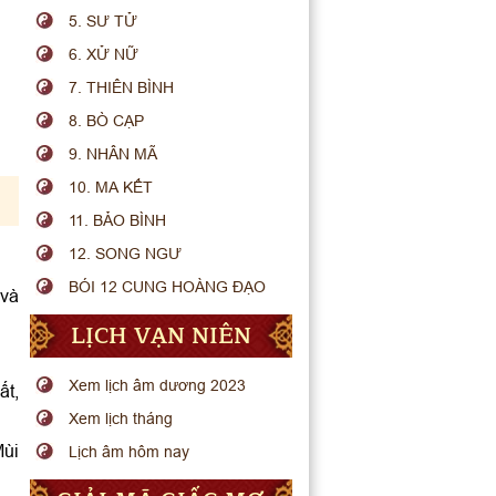
5. SƯ TỬ
6. XỬ NỮ
7. THIÊN BÌNH
8. BÒ CẠP
9. NHÂN MÃ
10. MA KẾT
11. BẢO BÌNH
12. SONG NGƯ
BÓI 12 CUNG HOÀNG ĐẠO
 và
LỊCH VẠN NIÊN
Xem lịch âm dương 2023
ất,
Xem lịch tháng
Mùi
Lịch âm hôm nay