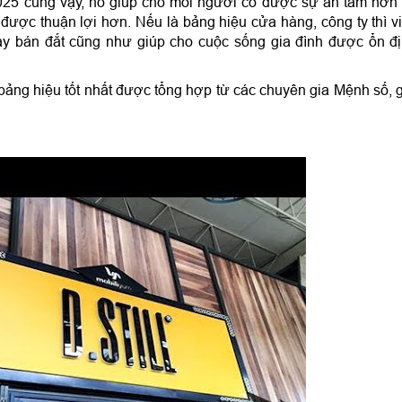
2025 cũng vậy, nó giúp cho mỗi người có được sự an tâm hơn
 được thuận lợi hơn. Nếu là bảng hiệu cửa hàng, công ty thì v
y bán đắt cũng như giúp cho cuộc sống gia đình được ổn đ
bảng hiệu tốt nhất được tổng hợp từ các chuyên gia Mệnh số, 