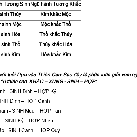
h Tương Sinh
Ngũ hành Tương Khắc
sinh Thủy
Kim khắc Mộc
 sinh Mộc
Mộc khắc Thổ
 sinh Hỏa
Thổ khắc Thủy
 sinh Thổ
Thủy khắc Hỏa
 sinh Kim
Hỏa khắc Kim
ới tuổi Dựa vào Thiên Can: Sau đây là phần luận giải xem n
ết về 10 thiên can KHẮC – XUNG - SINH – HỢP:
h - SINH Bính – HỢP Kỷ
SINH Đinh – HỢP Canh
hâm - SINH Mậu – HỢP Tân
ý - SINH Kỷ – HỢP Nhâm
p - SINH Canh – HỢP Quý