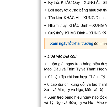
+ Kỷ thổ: KHẮC Quý – XUNG Ất - 
+ Bói ngày tốt dựng bảng hiệu xét
+ Tân kim: KHẮC Ất – XUNG Đinh -
+ Nhâm thủy: KHẮC Bính – XUNG M
+ Quý thủy: KHẮC Đinh – XUNG Kỷ 
Xem ngày tốt khai trương
đón may
- Dựa vào Địa chi:
+ Luận giải ngày treo bảng hiệu đượ
Mão; Dậu và Thìn; Tỵ và Thân; Ngọ v
+ 04 cặp địa chi tam hợp: Thân - Tý
+ 6 cặp địa chi xung đối và tạo thà
Sửu và Mùi; Tý và Ngọ, Mão và Dậu
+ Xem treo bảng hiệu ngày nào tốt xé
và Tý; Ngọ và Sửu; Tỵ và Hợi; Mão v