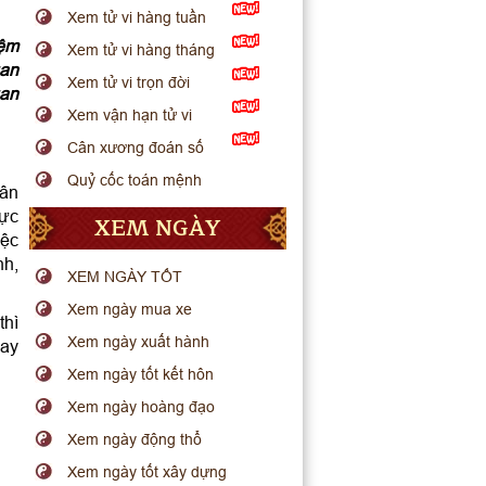
Xem tử vi hàng tuần
iệm
Xem tử vi hàng tháng
uan
Xem tử vi trọn đời
uan
Xem vận hạn tử vi
Cân xương đoán số
Quỷ cốc toán mệnh
dân
lực
XEM NGÀY
iệc
nh,
XEM NGÀY TỐT
Xem ngày mua xe
thì
Xem ngày xuất hành
may
Xem ngày tốt kết hôn
Xem ngày hoàng đạo
Xem ngày động thổ
Xem ngày tốt xây dựng