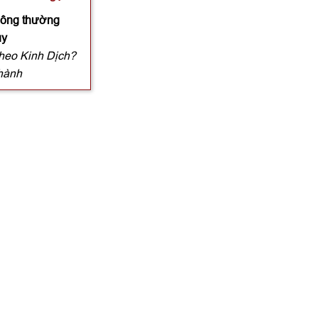
thông thường
ủy
theo Kinh Dịch?
 hành