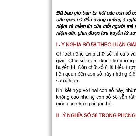
Đã bao giờ bạn tự hỏi các con số c
dân gian nó đều mang những ý nghĩ
niệm và niềm tin của mỗi người mà n
niệm dân gian được lưu truyền từ xưa,
I - Ý NGHĨA SỐ 58 THEO LUẬN G
Chỉ xét riêng từng chữ số thì cả 5 
gian. Chữ số 5 đại diện cho những 
huyền bí. Còn chữ số 8 là biểu tư
liên quan đến con số này những điều
sự nghiệp.
Khi kết hợp với hai con số này, nhữ
không cao nhưng con số 58 vẫn rất
mắn cho những ai gắn bó.
II - Ý NGHĨA SỐ 58 TRONG PHON