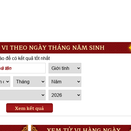
 VI THEO NGÀY THÁNG NĂM SINH
o để có kết quả tốt nhất
Xem kết quả
XEM TỬ VI HÀNG NGÀY