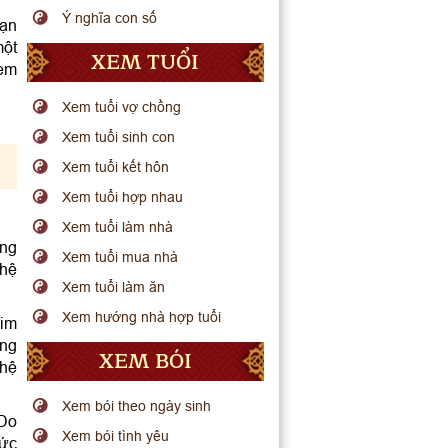
Ý nghĩa con số
hạn
một
XEM TUỔI
xem
Xem tuổi vợ chồng
Xem tuổi sinh con
Xem tuổi kết hôn
Xem tuổi hợp nhau
Xem tuổi làm nhà
ơng
Xem tuổi mua nhà
 hệ
Xem tuổi làm ăn
Xem hướng nhà hợp tuổi
Kim
ong
XEM BÓI
 hệ
Xem bói theo ngày sinh
 Do
Xem bói tình yêu
sức