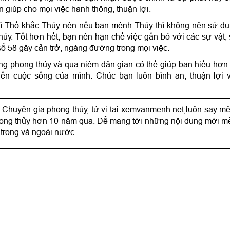
iúp cho mọi việc hanh thông, thuận lợi.
 vì Thổ khắc Thủy nên nếu bạn mệnh Thủy thì không nên sử d
ủy. Tốt hơn hết, bạn nên hạn chế việc gắn bó với các sự vật,
số 58 gây cản trở, ngáng đường trong mọi việc.
rong phong thủy và qua niệm dân gian có thể giúp bạn hiểu hơn
n cuộc sống của mình. Chúc bạn luôn bình an, thuận lợi 
 Chuyên gia phong thủy, tử vi tại xemvanmenh.net,luôn say mê
phong thủy hơn 10 năm qua. Để mang tới những nội dung mới m
 trong và ngoài nước