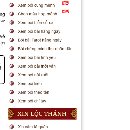
Xem bói cung mệnh
ụng
Chọn màu hợp mệnh
 sự
Xem bói biển số xe
Xem bói bài hàng ngày
 về
Bói bài Tarot hàng ngày
với
Bói chứng minh thư nhân dân
Xem bói bài tình yêu
,
Xem bói bài thời vận
ẻ
Xem bói nốt ruồi
Xem bói kiều
Xem bói theo tên
Xem bói chỉ tay
XIN LỘC THÁNH
Xin xăm tả quân