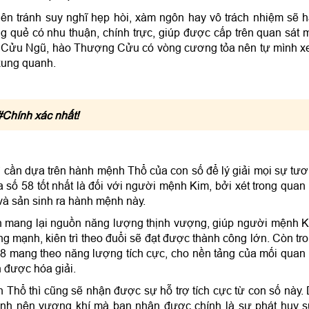
ên tránh suy nghĩ hẹp hòi, xàm ngôn hay vô trách nhiệm sẽ 
 quẻ có nhu thuận, chính trực, giúp được cấp trên quan sát 
hào Cửu Ngũ, hào Thượng Cửu có vòng cương tỏa nên tự mình 
xung quanh.
Chính xác nhất!
hì cần dựa trên hành mệnh Thổ của con số để lý giải mọi sự tư
ĩa số 58 tốt nhất là đối với người mệnh Kim, bởi xét trong quan
và sản sinh ra hành mệnh này.
n mang lại nguồn năng lượng thịnh vượng, giúp người mệnh 
g mạnh, kiên trì theo đuổi sẽ đạt được thành công lớn. Còn tr
8 mang theo năng lượng tích cực, cho nền tảng của mối quan
 được hóa giải.
Thổ thì cũng sẽ nhận được sự hỗ trợ tích cực từ con số này.
ệnh nên vượng khí mà bạn nhận được chính là sự phát huy 