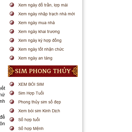
Xem ngày đổ trần, lợp mái
Xem ngày nhập trạch nhà mới
Xem ngày mua nhà
Xem ngày khai trương
Xem ngày ký hợp đồng
Xem ngày tốt nhận chức
Xem ngày an táng
SIM PHONG THỦY
XEM BÓI SIM
yết
Sim Hợp Tuổi
thứ
ình
Phong thủy sim số đẹp
Xem bói sim Kinh Dịch
 để
Số hợp tuổi
uôn
Số hợp Mệnh