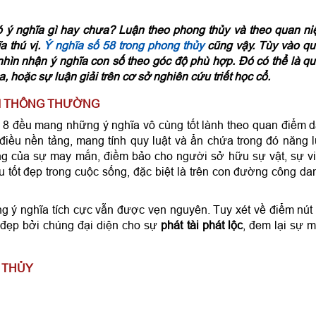
ó ý nghĩa gì hay chưa? Luận theo phong thủy và theo quan n
a thú vị.
Ý nghĩa số 58 trong phong thủy
cũng vậy. Tùy vào q
hìn nhận ý nghĩa con số theo góc độ phù hợp. Đó có thể là q
 hoặc sự luận giải trên cơ sở nghiên cứu triết học cổ.
IẢI THÔNG THƯỜNG
và 8 đều mang những ý nghĩa vô cùng tốt lành theo quan điểm 
điều nền tảng, mang tính quy luật và ẩn chứa trong đó năng 
ợng của sự may mắn, điềm bảo cho người sở hữu sự vật, sự v
 tốt đẹp trong cuộc sống, đặc biệt là trên con đường công da
ng ý nghĩa tích cực vẫn được vẹn nguyên. Tuy xét về điểm nút 
 đẹp bởi chúng đại diện cho sự
phát tài phát lộc
, đem lại sự 
G THỦY