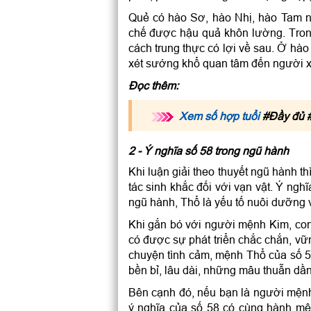
Quẻ có hào Sơ, hào Nhị, hào Tam n
chế được hậu quả khôn lường. Trong
cách trung thực có lợi về sau. Ở 
xét sướng khổ quan tâm đến người 
Đọc thêm:
Xem số hợp tuổi
#Đầy đủ #
2 - Ý nghĩa số 58 trong ngũ hành
Khi luận giải theo thuyết ngũ hành t
tác sinh khắc đối với vạn vật. Ý ngh
ngũ hành, Thổ là yếu tố nuôi dưỡng 
Khi gắn bó với người mệnh Kim, co
có được sự phát triển chắc chắn, vữn
chuyện tình cảm, mệnh Thổ của số 5
bền bỉ, lâu dài, những mâu thuẫn dần
Bên cạnh đó, nếu bạn là người mệnh 
ý nghĩa của số 58 có cùng hành m