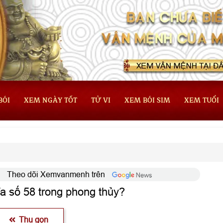
BÓI
XEM NGÀY TỐT
TỬ VI
XEM BÓI SIM
XEM TUỔI
Theo dõi Xemvanmenh trên
ĩa số 58 trong phong thủy?
Thu gọn