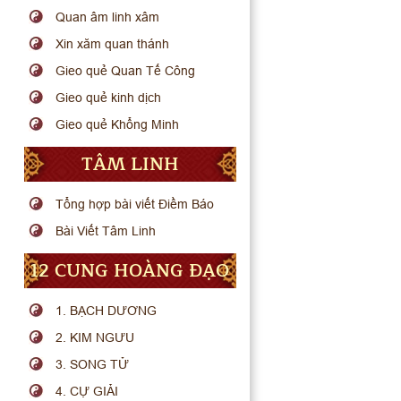
Quan âm linh xâm
Xin xăm quan thánh
Gieo quẻ Quan Tế Công
Gieo quẻ kinh dịch
Gieo quẻ Khổng Minh
TÂM LINH
Tổng hợp bài viết Điềm Báo
Bài Viết Tâm Linh
12 CUNG HOÀNG ĐẠO
1. BẠCH DƯƠNG
2. KIM NGƯU
3. SONG TỬ
4. CỰ GIẢI