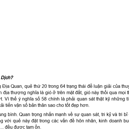
h Dịch?
Địa Quan, quẻ thứ 20 trong 64 trạng thái để luận giải của thu
địa thượng nghĩa là gió ở trên mặt đất, gió này thổi qua mọi 
. Vì thế ý nghĩa số 58 chính là phải quan sát thật kỹ những t
ải tiến vận số bản thân sao cho tốt đẹp hơn.
g bình. Quan trọng nhấn mạnh về sự quan sát, tri kỷ và tri bỉ
ng với quẻ này đặt trong các vấn đề hôn nhân, kinh doanh b
,... đều được tạm ổn.