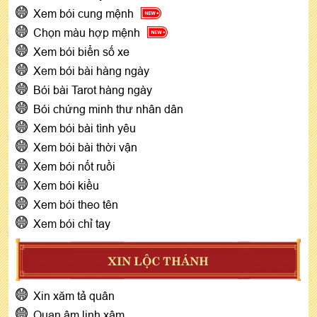
Xem bói cung mệnh
Chọn màu hợp mệnh
Xem bói biển số xe
Xem bói bài hàng ngày
Bói bài Tarot hàng ngày
Bói chứng minh thư nhân dân
Xem bói bài tình yêu
Xem bói bài thời vận
Xem bói nốt ruồi
Xem bói kiều
Xem bói theo tên
Xem bói chỉ tay
XIN LỘC THÁNH
Xin xăm tả quân
Quan âm linh xâm