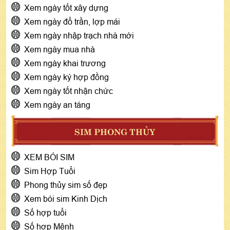
Xem ngày tốt xây dựng
Xem ngày đổ trần, lợp mái
Xem ngày nhập trạch nhà mới
Xem ngày mua nhà
Xem ngày khai trương
Xem ngày ký hợp đồng
Xem ngày tốt nhận chức
Xem ngày an táng
SIM PHONG THỦY
XEM BÓI SIM
Sim Hợp Tuổi
Phong thủy sim số đẹp
Xem bói sim Kinh Dịch
Số hợp tuổi
Số hợp Mệnh