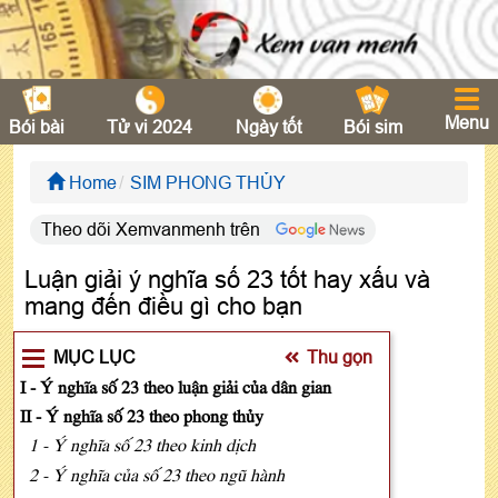
Menu
Bói bài
Tử vi 2024
Ngày tốt
Bói sim
Home
SIM PHONG THỦY
Theo dõi Xemvanmenh trên
Luận giải ý nghĩa số 23 tốt hay xấu và
mang đến điều gì cho bạn
MỤC LỤC
Thu gọn
I - Ý nghĩa số 23 theo luận giải của dân gian
II - Ý nghĩa số 23 theo phong thủy
1 - Ý nghĩa số 23 theo kinh dịch
2 - Ý nghĩa của số 23 theo ngũ hành