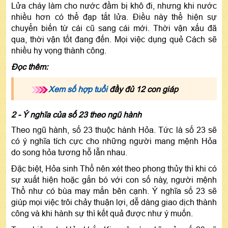
Lửa cháy làm cho nước đầm bị khô đi, nhưng khi nước
nhiều hơn có thể đạp tắt lửa. Điều này thể hiện sự
chuyển biến từ cái cũ sang cái mới. Thời vận xấu đã
qua, thời vận tốt đang đến. Mọi việc dụng quẻ Cách sẽ
nhiều hy vọng thành công.
Đọc thêm:
Xem số hợp tuổi
đầy đủ 12 con giáp
2 - Ý nghĩa của số 23 theo ngũ hành
Theo ngũ hành, số 23 thuộc hành Hỏa. Tức là số 23 sẽ
có ý nghĩa tích cực cho những người mang mệnh Hỏa
do song hỏa tương hỗ lẫn nhau.
Đặc biệt, Hỏa sinh Thổ nên xét theo phong thủy thì khi có
sự xuất hiện hoặc gắn bó với con số này, người mệnh
Thổ như có bùa may mắn bên cạnh. Ý nghĩa số 23 sẽ
giúp mọi việc trôi chảy thuận lợi, dễ dàng giao dịch thành
công và khi hành sự thì kết quả được như ý muốn.