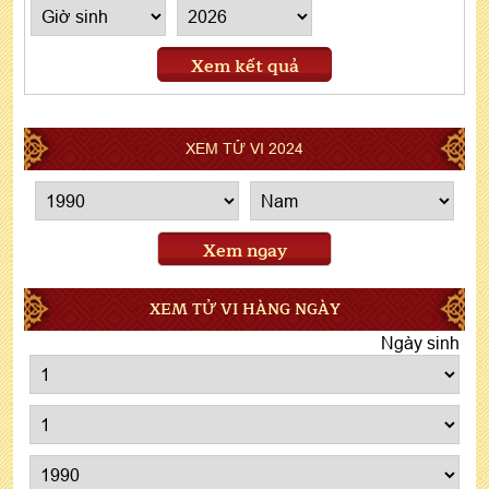
Xem kết quả
XEM TỬ VI 2024
Xem ngay
XEM TỬ VI HÀNG NGÀY
Ngày sinh