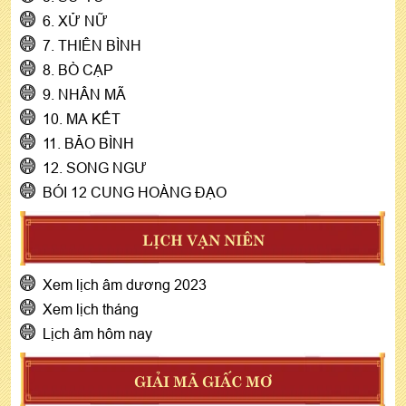
6. XỬ NỮ
7. THIÊN BÌNH
8. BÒ CẠP
9. NHÂN MÃ
10. MA KẾT
11. BẢO BÌNH
12. SONG NGƯ
BÓI 12 CUNG HOÀNG ĐẠO
LỊCH VẠN NIÊN
Xem lịch âm dương 2023
Xem lịch tháng
Lịch âm hôm nay
GIẢI MÃ GIẤC MƠ