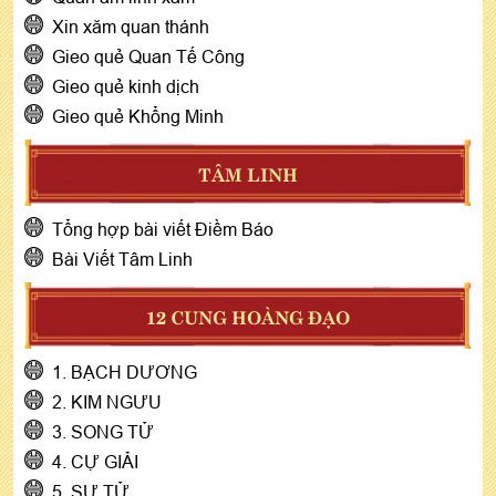
Xin xăm quan thánh
Gieo quẻ Quan Tế Công
Gieo quẻ kinh dịch
Gieo quẻ Khổng Minh
TÂM LINH
Tổng hợp bài viết Điềm Báo
Bài Viết Tâm Linh
12 CUNG HOÀNG ĐẠO
1. BẠCH DƯƠNG
2. KIM NGƯU
3. SONG TỬ
4. CỰ GIẢI
5. SƯ TỬ