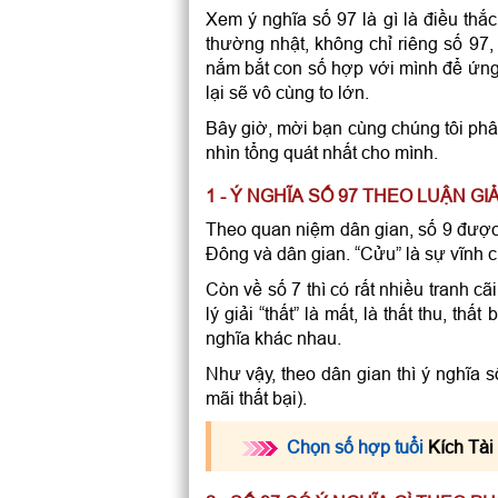
Xem ý nghĩa số 97 là gì là điều thắ
thường nhật, không chỉ riêng số 97, 
nắm bắt con số hợp với mình để ứng 
lại sẽ vô cùng to lớn.
Bây giờ, mời bạn cùng chúng tôi phân
nhìn tổng quát nhất cho mình.
1 - Ý NGHĨA SỐ 97 THEO LUẬN GI
Theo quan niệm dân gian, số 9 đượ
Đông và dân gian. “Cửu” là sự vĩnh c
Còn về số 7 thì có rất nhiều tranh cã
lý giải “thất” là mất, là thất thu, t
nghĩa khác nhau.
Như vậy, theo dân gian thì ý nghĩa s
mãi thất bại).
Chọn số hợp tuổi
Kích Tài