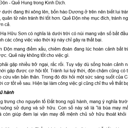
Độn - Quẻ Hung trong Kinh Dịch.
ưới đang thì xông lên, bốn hào Dương ở trên nên biết lui trá
, quân tử nên tránh thì tốt hơn. Quẻ Độn nhẹ mục đích, tránh n
ơn cả.
ạ Hữu Sơn có nghĩa là dưới trời có núi mang vận số bắt đầu
ành các công việc vào thời kỳ này chỉ gây ra thất bại.
n Độn mang điềm xấu, chiêm đoán đang lúc hoàn cảnh bất tr
ợc. Quẻ này không tốt cho việc gì.
 phải gặp nhiều trở ngại, rắc rối. Tuy vậy dù sống hoàn cảnh 
ới gặp được cơ hội tốt. Tránh lui tuỳ thời, độn chậm cũng có 
 cứu vãn bản thân. Trong đó đòi hỏi một sức sáng suốt của 
 cơ tốt về sau. Hiện tại làm công việc gì cũng chỉ thu về thất bạ
gũ hành
g trưng cho nguyên tố Đất trong ngũ hành, mang ý nghĩa trư
chuộng sử dụng và sở hữu. Con số này sẽ là “lá bùa may m
à còn giúp đem lại vận may để mệnh chủ sở hữu thoát khỏi 