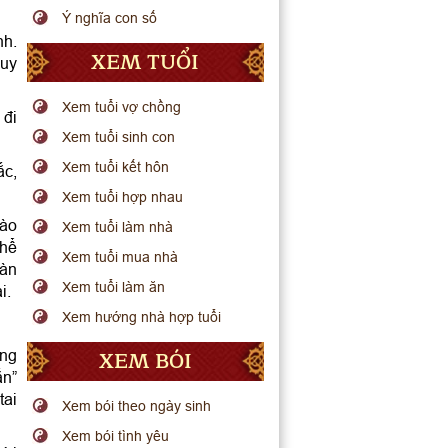
Ý nghĩa con số
nh.
XEM TUỔI
guy
Xem tuổi vợ chồng
 đi
Xem tuổi sinh con
Xem tuổi kết hôn
ắc,
Xem tuổi hợp nhau
nào
Xem tuổi làm nhà
thể
Xem tuổi mua nhà
Càn
Xem tuổi làm ăn
i.
Xem hướng nhà hợp tuổi
XEM BÓI
ờng
ắn”
tai
Xem bói theo ngày sinh
Xem bói tình yêu