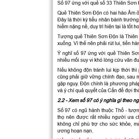
Số 97 ứng với quẻ số 33 Thiên Sơn 
Quẻ Thiên Sơn Độn có hai hào Âm ở d
Đây là thời kỳ tiểu nhân bành trướng
hiểm nặng nề, duy trì hiện tại là tốt h
Tượng quẻ Thiên Sơn Độn là Thiên H
xuống. Vì thế nên phải rút lui, tiến h
Ý nghĩ số 97 ứng với quẻ Thiên Sơ
nhiều mối suy vi khó lòng cứu vãn đư
Nếu không độn tránh lui kịp thời thì
cũng phải giữ vững chính đạo, sau m
gặp nguy. Độn chính là phương pháp
và ý chí quả quyết của Cấn để đợi thời
2.2 - Xem số 97 có ý nghĩa gì theo n
Số 97 có ngũ hành thuộc Thổ - tượn
thọ nên được rất nhiều người ưa 
không chỉ phù trợ cho sức khỏe, m
ương hoạn nạn.