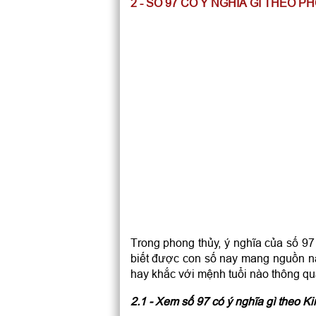
2 - SỐ 97 CÓ Ý NGHĨA GÌ THEO 
Trong phong thủy, ý nghĩa của số 97
biết được con số nay mang nguồn nă
hay khắc với mệnh tuổi nào thông qu
2.1 - Xem số 97 có ý nghĩa gì theo K