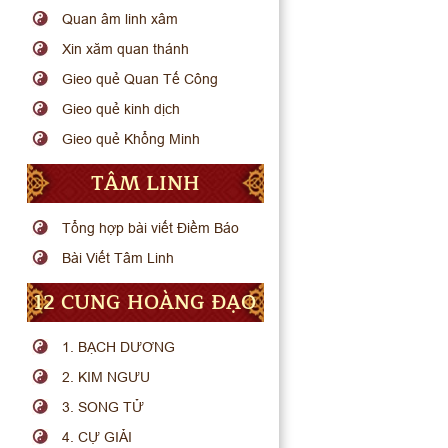
Quan âm linh xâm
Xin xăm quan thánh
Gieo quẻ Quan Tế Công
Gieo quẻ kinh dịch
Gieo quẻ Khổng Minh
TÂM LINH
Tổng hợp bài viết Điềm Báo
Bài Viết Tâm Linh
12 CUNG HOÀNG ĐẠO
1. BẠCH DƯƠNG
2. KIM NGƯU
3. SONG TỬ
4. CỰ GIẢI