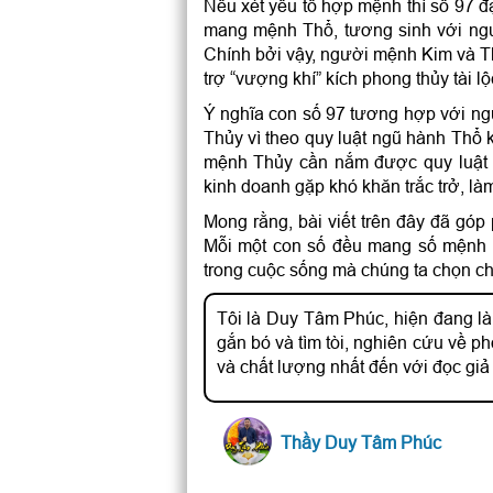
Nếu xét yếu tố hợp mệnh thì số 97 đ
mang mệnh Thổ, tương sinh với ngườ
Chính bởi vậy, người mệnh Kim và T
trợ “vượng khí” kích phong thủy tài lộ
Ý nghĩa con số 97 tương hợp với n
Thủy vì theo quy luật ngũ hành Thổ
mệnh Thủy cần nắm được quy luật 
kinh doanh gặp khó khăn trắc trở, làm
Mong rằng, bài viết trên đây đã góp
Mỗi một con số đều mang số mệnh v
trong cuộc sống mà chúng ta chọn c
Tôi là Duy Tâm Phúc, hiện đang là
gắn bó và tìm tòi, nghiên cứu về 
và chất lượng nhất đến với đọc giả
Thầy Duy Tâm Phúc