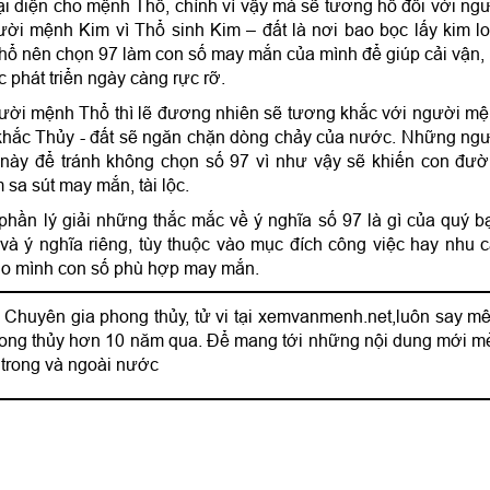
ại diện cho mệnh Thổ, chính vì vậy mà sẽ tương hỗ đối với ng
i mệnh Kim vì Thổ sinh Kim – đất là nơi bao bọc lấy kim lo
hổ nên chọn 97 làm con số may mắn của mình để giúp cải vận,
c phát triển ngày càng rực rỡ.
gười mệnh Thổ thì lẽ đương nhiên sẽ tương khắc với người m
 khắc Thủy - đất sẽ ngăn chặn dòng chảy của nước. Những ng
này để tránh không chọn số 97 vì như vậy sẽ khiến con đư
 sa sút may mắn, tài lộc.
 phần lý giải những thắc mắc về ý nghĩa số 97 là gì của quý b
à ý nghĩa riêng, tùy thuộc vào mục đích công việc hay nhu 
ho mình con số phù hợp may mắn.
 Chuyên gia phong thủy, tử vi tại xemvanmenh.net,luôn say mê
phong thủy hơn 10 năm qua. Để mang tới những nội dung mới m
 trong và ngoài nước