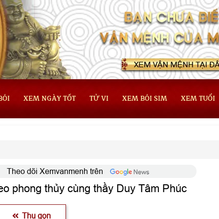
BÓI
XEM NGÀY TỐT
TỬ VI
XEM BÓI SIM
XEM TUỔI
Theo dõi Xemvanmenh trên
heo phong thủy cùng thầy Duy Tâm Phúc
Thu gọn