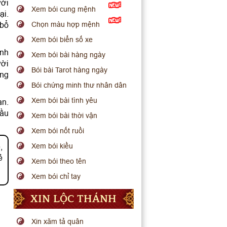
ười
Xem bói cung mệnh
ại.
 bổ
Chọn màu hợp mệnh
Xem bói biển số xe
ệnh
Xem bói bài hàng ngày
ười
Bói bài Tarot hàng ngày
ờng
Bói chứng minh thư nhân dân
Xem bói bài tình yêu
ạn.
cầu
Xem bói bài thời vận
Xem bói nốt ruồi
,
Xem bói kiều
ẻ
Xem bói theo tên
Xem bói chỉ tay
XIN LỘC THÁNH
Xin xăm tả quân