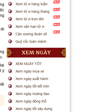
ống
Xem tử vi hàng tuần
iệc
Xem tử vi hàng tháng
ang
Xem tử vi trọn đời
Xem vận hạn tử vi
cái
Cân xương đoán số
Quỷ cốc toán mệnh
XEM NGÀY
ơng
c.
XEM NGÀY TỐT
lại
t ý
Xem ngày mua xe
Xem ngày xuất hành
mãi
Xem ngày tốt kết hôn
Xem ngày hoàng đạo
Xem ngày động thổ
Xem ngày tốt xây dựng