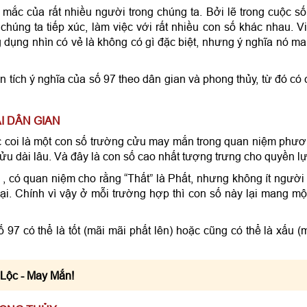
c mắc của rất nhiều người trong chúng ta. Bởi lẽ trong cuộc s
chúng ta tiếp xúc, làm việc với rất nhiều con số khác nhau. V
dụng nhìn có vẻ là không có gì đặc biệt, nhưng ý nghĩa nó m
 tích ý nghĩa của số 97 theo dân gian và phong thủy, từ đó có 
ẢI DÂN GIAN
c coi là một con số trường cửu may mắn trong quan niệm phư
ửu dài lâu. Và đây là con số cao nhất tượng trưng cho quyền lự
i , có quan niệm cho rằng “Thất” là Phất, nhưng không ít người 
hất bại. Chính vì vậy ở mỗi trường hợp thì con số này lại mang mộ
ố 97 có thể là tốt (mãi mãi phất lên) hoặc cũng có thể là xấu (
 Lộc - May Mắn!