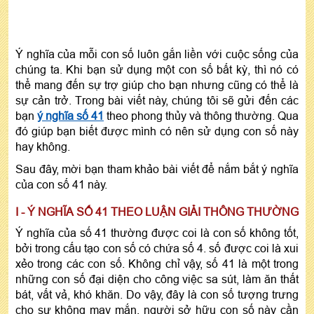
Ý nghĩa của mỗi con số luôn gắn liền với cuộc sống của
chúng ta. Khi bạn sử dụng một con số bất kỳ, thì nó có
thể mang đến sự trợ giúp cho bạn nhưng cũng có thể là
sự cản trở. Trong bài viết này, chúng tôi sẽ gửi đến các
bạn
ý nghĩa số 41
theo phong thủy và thông thường. Qua
đó giúp bạn biết được mình có nên sử dụng con số này
hay không.
Sau đây, mời bạn tham khảo bài viết để nắm bắt ý nghĩa
của con số 41 này.
I - Ý NGHĨA SỐ 41 THEO LUẬN GIẢI THÔNG THƯỜNG
Ý nghĩa của số 41 thường được coi là con số không tốt,
bởi trong cấu tạo con số có chứa số 4. số được coi là xui
xẻo trong các con số. Không chỉ vậy, số 41 là một trong
những con số đại diện cho công việc sa sút, làm ăn thất
bát, vất vả, khó khăn. Do vậy, đây là con số tượng trưng
cho sự không may mắn, người sở hữu con số này cần