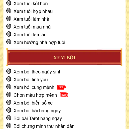
Xem tuổi kết hôn
Xem tuổi hợp nhau
Xem tuổi làm nhà
Xem tuổi mua nhà
Xem tuổi làm ăn
Xem hướng nhà hợp tuổi
XEM BÓI
Xem bói theo ngày sinh
Xem bói tình yêu
Xem bói cung mệnh
Chọn màu hợp mệnh
Xem bói biển số xe
Xem bói bài hàng ngày
Bói bài Tarot hàng ngày
Bói chứng minh thư nhân dân