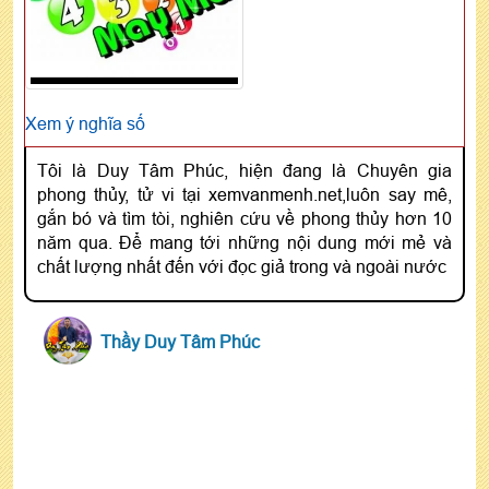
Xem ý nghĩa số
Tôi là Duy Tâm Phúc, hiện đang là Chuyên gia
phong thủy, tử vi tại xemvanmenh.net,luôn say mê,
gắn bó và tìm tòi, nghiên cứu về phong thủy hơn 10
năm qua. Để mang tới những nội dung mới mẻ và
chất lượng nhất đến với đọc giả trong và ngoài nước
Thầy Duy Tâm Phúc