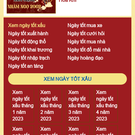
Hòa Khí
Xem ngày tốt xấu
Ngày tốt mua xe
Ngày tốt xuất hành
Ngày tốt cưới hỏi
Ngày tốt động thổ
Ngày tốt mua nhà
Ngày tốt khai trương
Ngày tốt đổ mái nhà
Ngày tốt nhập trạch
Ngày hoàng đạo
Ngày tốt an táng
XEM NGÀY TỐT XẤU
Xem
Xem
Xem
Xem
ngày tốt
ngày tốt
ngày tốt
ngày tốt
xấu tháng
xấu tháng
xấu tháng
xấu tháng
1 năm
2 năm
3 năm
4 năm
2023
2023
2023
2023
Xem
Xem
Xem
Xem