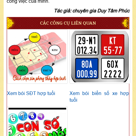
công việc của mình.
Tác giả: chuyên gia Duy Tâm Phúc
CÁC CÔNG CỤ LIÊN QUAN
Xem bói SĐT hợp tuổi
Xem bói biển số xe hợp
tuổi