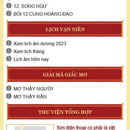
12. SONG NGƯ
BÓI 12 CUNG HOÀNG ĐẠO
LỊCH VẠN NIÊN
Xem lịch âm dương 2023
Xem lịch tháng
Lịch âm hôm nay
GIẢI MÃ GIẤC MƠ
MƠ THẤY NGƯỜI
MƠ THẤY RẮN
THƯ VIỆN TỔNG HỢP
Sim điện thoại có phải là vật