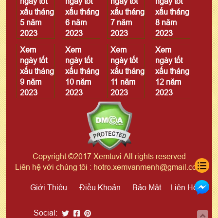
ngày tốt
ngày tốt
ngày tốt
ngày tốt
xấu tháng
xấu tháng
xấu tháng
xấu tháng
5 năm
6 năm
7 năm
8 năm
2023
2023
2023
2023
Xem
Xem
Xem
Xem
ngày tốt
ngày tốt
ngày tốt
ngày tốt
xấu tháng
xấu tháng
xấu tháng
xấu tháng
9 năm
10 năm
11 năm
12 năm
2023
2023
2023
2023
Copyright ©2017 Xemtuvi All rights reserved
Liên hệ với chúng tôi : hotro.xemvanmenh@gmail.com
Giới Thiệu
Điều Khoản
Bảo Mật
Liên Hệ
Social: