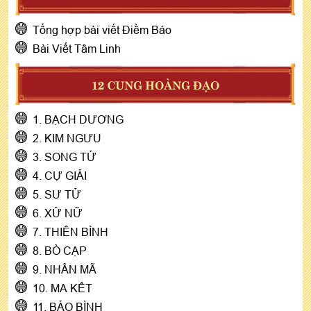
Tổng hợp bài viết Điềm Báo
Bài Viết Tâm Linh
12 CUNG HOÀNG ĐẠO
1. BẠCH DƯƠNG
2. KIM NGƯU
3. SONG TỬ
4. CỰ GIẢI
5. SƯ TỬ
6. XỬ NỮ
7. THIÊN BÌNH
8. BÒ CẠP
9. NHÂN MÃ
10. MA KẾT
11. BẢO BÌNH