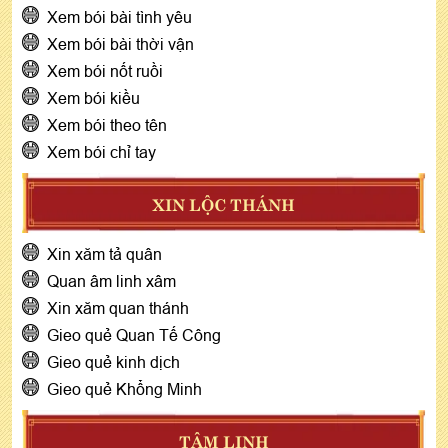
Xem bói bài tình yêu
Xem bói bài thời vận
Xem bói nốt ruồi
Xem bói kiều
Xem bói theo tên
Xem bói chỉ tay
XIN LỘC THÁNH
Xin xăm tả quân
Quan âm linh xâm
Xin xăm quan thánh
Gieo quẻ Quan Tế Công
Gieo quẻ kinh dịch
Gieo quẻ Khổng Minh
TÂM LINH