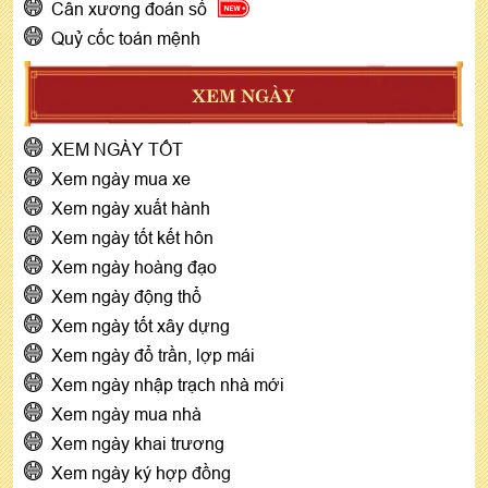
Cân xương đoán số
Quỷ cốc toán mệnh
XEM NGÀY
XEM NGÀY TỐT
Xem ngày mua xe
Xem ngày xuất hành
Xem ngày tốt kết hôn
Xem ngày hoàng đạo
Xem ngày động thổ
Xem ngày tốt xây dựng
Xem ngày đổ trần, lợp mái
Xem ngày nhập trạch nhà mới
Xem ngày mua nhà
Xem ngày khai trương
Xem ngày ký hợp đồng