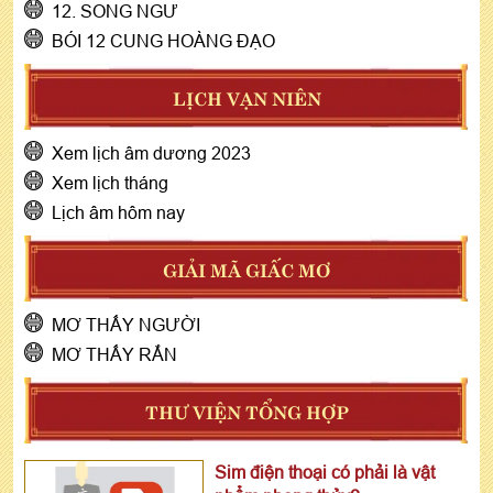
12. SONG NGƯ
BÓI 12 CUNG HOÀNG ĐẠO
LỊCH VẠN NIÊN
Xem lịch âm dương 2023
Xem lịch tháng
Lịch âm hôm nay
GIẢI MÃ GIẤC MƠ
MƠ THẤY NGƯỜI
MƠ THẤY RẮN
THƯ VIỆN TỔNG HỢP
Sim điện thoại có phải là vật