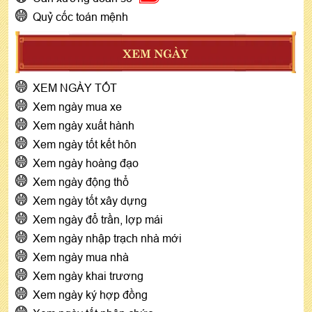
Quỷ cốc toán mệnh
XEM NGÀY
XEM NGÀY TỐT
Xem ngày mua xe
Xem ngày xuất hành
Xem ngày tốt kết hôn
Xem ngày hoàng đạo
Xem ngày động thổ
Xem ngày tốt xây dựng
Xem ngày đổ trần, lợp mái
Xem ngày nhập trạch nhà mới
Xem ngày mua nhà
Xem ngày khai trương
Xem ngày ký hợp đồng