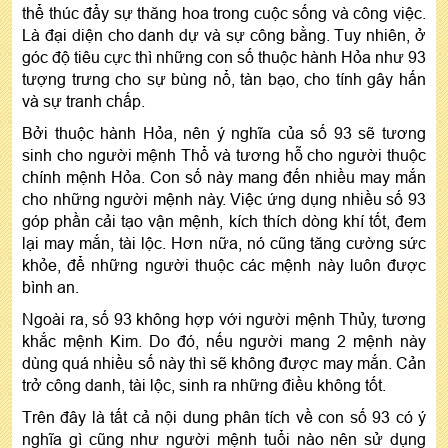
thể thúc đẩy sự thăng hoa trong cuộc sống và công việc.
Là đại diện cho danh dự và sự công bằng. Tuy nhiên, ở
góc độ tiêu cực thì những con số thuộc hành Hỏa như 93
tượng trưng cho sự bùng nổ, tàn bạo, cho tính gây hấn
và sự tranh chấp.
Bởi thuộc hành Hỏa, nên ý nghĩa của số 93 sẽ tương
sinh cho người mệnh Thổ và tương hỗ cho người thuộc
chính mệnh Hỏa. Con số này mang đến nhiều may mắn
cho những người mệnh này. Việc ứng dụng nhiều số 93
góp phần cải tạo vận mệnh, kích thích dòng khí tốt, đem
lại may mắn, tài lộc. Hơn nữa, nó cũng tăng cường sức
khỏe, để những người thuộc các mệnh này luôn được
bình an.
Ngoài ra, số 93 không hợp với người mệnh Thủy, tương
khắc mệnh Kim. Do đó, nếu người mang 2 mệnh này
dùng quá nhiều số này thì sẽ không được may mắn. Cản
trở công danh, tài lộc, sinh ra những điều không tốt.
Trên đây là tất cả nội dung phân tích về con số 93 có ý
nghĩa gì cũng như người mệnh tuổi nào nên sử dụng