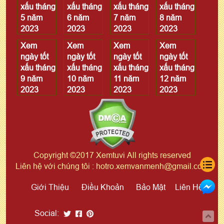
xấu tháng
xấu tháng
xấu tháng
xấu tháng
5 năm
6 năm
7 năm
8 năm
2023
2023
2023
2023
Xem
Xem
Xem
Xem
ngày tốt
ngày tốt
ngày tốt
ngày tốt
xấu tháng
xấu tháng
xấu tháng
xấu tháng
9 năm
10 năm
11 năm
12 năm
2023
2023
2023
2023
Copyright ©2017 Xemtuvi All rights reserved
Liên hệ với chúng tôi : hotro.xemvanmenh@gmail.com
Giới Thiệu
Điều Khoản
Bảo Mật
Liên Hệ
Social: