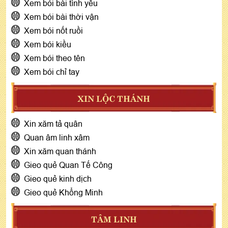
Xem bói bài tình yêu
Xem bói bài thời vận
Xem bói nốt ruồi
Xem bói kiều
Xem bói theo tên
Xem bói chỉ tay
XIN LỘC THÁNH
Xin xăm tả quân
Quan âm linh xâm
Xin xăm quan thánh
Gieo quẻ Quan Tế Công
Gieo quẻ kinh dịch
Gieo quẻ Khổng Minh
TÂM LINH