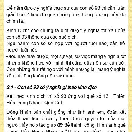
Để nắm được ý nghĩa thực sự của con số 93 thì cần luận
giải theo 2 tiêu chí quan trọng nhất trong phong thủy, đó
chính là:
Kinh Dịch: cho chúng ta biết được ý nghĩa tốt xấu của
con số 93 thông qua các quẻ dịch.
Ngũ hành: con số sẽ hợp với người tuổi nào, cản trở
người tuổi nào
Điều này thấy được, một sự vật, sự việc mang ý nghĩa tốt
nhưng không hợp với mình thì cũng gây nên sự cản trở.
Còn những thứ rất hợp với mình nhưng lại mang ý nghĩa
xấu thì cũng không nên sử dụng.
2.1 - Con số 93 có ý nghĩa gì theo kinh dịch
Xét theo kinh dịch thì số 93 ứng với quẻ số 13 - Thiên
Hỏa Đồng Nhân - Quẻ Cát
Đồng Nhân bản chất giống như tình anh em, đoàn kết
thỏa thuận trên dưới, ý thức được quyền lợi của mọi
người, lấy hợp tác giúp đỡ để thành công. Hình ảnh quẻ
Thiên Hỏa Đồng Nhân là “Thiên Dữ Hỏa” giống như