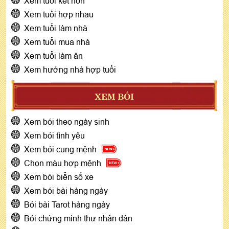
Xem tuổi kết hôn
Xem tuổi hợp nhau
Xem tuổi làm nhà
Xem tuổi mua nhà
Xem tuổi làm ăn
Xem hướng nhà hợp tuổi
XEM BÓI
Xem bói theo ngày sinh
Xem bói tình yêu
Xem bói cung mệnh
Chọn màu hợp mệnh
Xem bói biển số xe
Xem bói bài hàng ngày
Bói bài Tarot hàng ngày
Bói chứng minh thư nhân dân