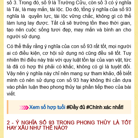
số 3. Trong đó, số 9 là Trường Cửu, còn số 3 có ý nghĩa
là Tài, là may mắn, tài lộc. Do đó, tổng ý nghĩa của số 93
nghĩa là quyền lực, tài lộc vững chắc, không gì có thể
làm lung lay được. Tất cả sẽ trường tồn theo thời gian,
tạo nên cuộc sống tươi đẹp, may mắn và bình an cho
người sử dụng.
Có thể thấy rằng ý nghĩa của con số 93 rất tốt, mọi người
ai có điều kiện, cơ hội sử dụng nó cũng đều sẽ tốt. Tuy
nhiên thì điều này trái với quy luật tồn tại của vạn vật, tức
là đã có hợp thì phải có khắc, không có gì là tuyệt đối.
Vậy nên ý nghĩa này chỉ nên mang sự tham khảo, để biết
mình có nên sử dụng con số 93 hay không thì cần dựa
vào phần luận theo phong thủy tại phần tiếp theo của bài
viết.
Xem số hợp tuổi
#Đầy đủ #Chính xác nhất!
2 - Ý NGHĨA SỐ 93 TRONG PHONG THỦY LÀ TỐT
HAY XẤU NHƯ THẾ NÀO?