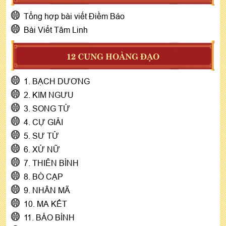
Tổng hợp bài viết Điềm Báo
Bài Viết Tâm Linh
12 CUNG HOÀNG ĐẠO
1. BẠCH DƯƠNG
2. KIM NGƯU
3. SONG TỬ
4. CỰ GIẢI
5. SƯ TỬ
6. XỬ NỮ
7. THIÊN BÌNH
8. BÒ CẠP
9. NHÂN MÃ
10. MA KẾT
11. BẢO BÌNH