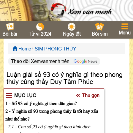
Menu
Bói bài
Tử vi 2024
Ngày tốt
Bói sim
Home
SIM PHONG THỦY
Theo dõi Xemvanmenh trên
Luận giải số 93 có ý nghĩa gì theo phong
thủy cùng thầy Duy Tâm Phúc
MỤC LỤC
Thu gọn
1 - Số 93 có ý nghĩa gì theo dân gian?
2 - Ý nghĩa số 93 trong phong thủy là tốt hay xấu
như thế nào?
2.1 - Con số 93 có ý nghĩa gì theo kinh dịch