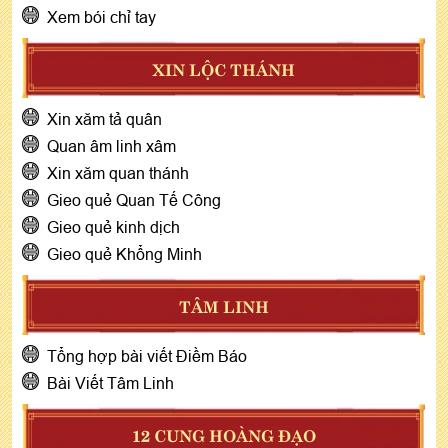
Xem bói chỉ tay
XIN LỘC THÁNH
Xin xăm tả quân
Quan âm linh xâm
Xin xăm quan thánh
Gieo quẻ Quan Tế Công
Gieo quẻ kinh dịch
Gieo quẻ Khổng Minh
TÂM LINH
Tổng hợp bài viết Điềm Báo
Bài Viết Tâm Linh
12 CUNG HOÀNG ĐẠO