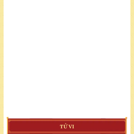
TỬ VI