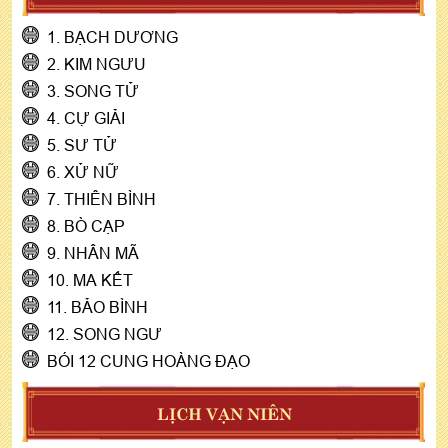
1. BẠCH DƯƠNG
2. KIM NGƯU
3. SONG TỬ
4. CỰ GIẢI
5. SƯ TỬ
6. XỬ NỮ
7. THIÊN BÌNH
8. BÒ CẠP
9. NHÂN MÃ
10. MA KẾT
11. BẢO BÌNH
12. SONG NGƯ
BÓI 12 CUNG HOÀNG ĐẠO
LỊCH VẠN NIÊN