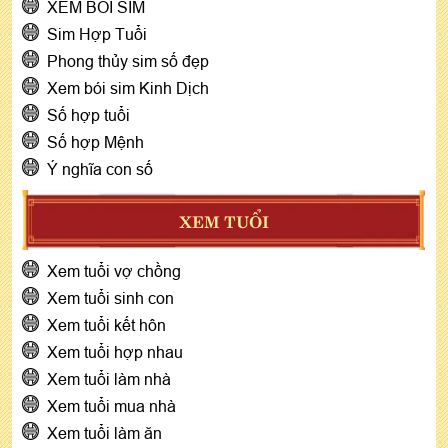
XEM BÓI SIM
Sim Hợp Tuổi
Phong thủy sim số đẹp
Xem bói sim Kinh Dịch
Số hợp tuổi
Số hợp Mệnh
Ý nghĩa con số
XEM TUỔI
Xem tuổi vợ chồng
Xem tuổi sinh con
Xem tuổi kết hôn
Xem tuổi hợp nhau
Xem tuổi làm nhà
Xem tuổi mua nhà
Xem tuổi làm ăn