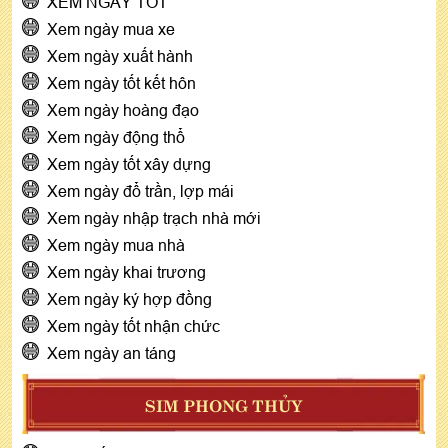
XEM NGÀY TỐT
Xem ngày mua xe
Xem ngày xuất hành
Xem ngày tốt kết hôn
Xem ngày hoàng đạo
Xem ngày động thổ
Xem ngày tốt xây dựng
Xem ngày đổ trần, lợp mái
Xem ngày nhập trạch nhà mới
Xem ngày mua nhà
Xem ngày khai trương
Xem ngày ký hợp đồng
Xem ngày tốt nhận chức
Xem ngày an táng
SIM PHONG THỦY