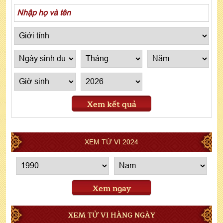
Xem kết quả
XEM TỬ VI 2024
Xem ngay
XEM TỬ VI HÀNG NGÀY