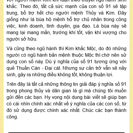
khắc. Theo đó, tất cả sức mạnh của con số 91 sẽ tập
trung, bổ trợ hết cho người mệnh Thủy và Kim. Đây
giống như lá bùa hộ mệnh hỗ trợ chủ nhân trong công
việc, kinh doanh, tình duyên, gia đạo. Lá bùa này sẽ
mang lại mang mắn, trường khí tốt, vận khí vượng cho
người sở hữu.
Và cũng theo ngũ hành thì Kim khắc Mộc, do đó những
người có ngũ hành bản mệnh thuộc Mộc thì chớ nên sử
dụng con số này. Dù ý nghĩa của số 91 tương ứng với
quẻ Thuần Càn - Đại cát. Nhưng sự cản trở vẫn sẽ nảy
sinh, gây ra những điều không tốt, không thuận lợi.
Trên đây là tất cả những thông tin giải đáp ý nghĩa số 91
trong phong thủy và dân gian là gì mà chúng tôi muốn
gửi đến các bạn. Hy vọng nội dung bài viết sẽ giúp bạn
có cái nhìn chính xác nhất về ý nghĩa của các con số, từ
đó sử dụng được chính xác nhất. Chúc các bạn thành
công.