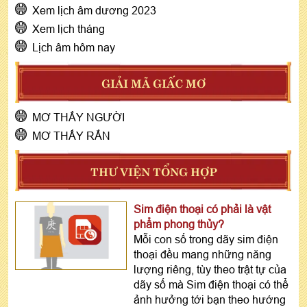
Xem lịch âm dương 2023
Xem lịch tháng
Lịch âm hôm nay
GIẢI MÃ GIẤC MƠ
MƠ THẤY NGƯỜI
MƠ THẤY RẮN
THƯ VIỆN TỔNG HỢP
Sim điện thoại có phải là vật
phẩm phong thủy?
Mỗi con số trong dãy sim điện
thoại đều mang những năng
lượng riêng, tùy theo trật tự của
dãy số mà Sim điện thoại có thể
ảnh hưởng tới bạn theo hướng