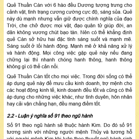
Quẻ Thuần Càn với 6 hào đều Dương tượng trưng cho
cảnh vật, tình trạng cương cường cực độ, sáng sủa. Quẻ
này dù mạnh nhưng vẫn giữ được chính nghĩa của đạo
Trời, che chở được mọi vật, đạo quân tử giúp đời, an
dân không vương chút bạo tàn. Nên có thể khẳng định
quẻ Càn sở hữu hai đặc tính sáng suốt và mạnh mẽ.
Sáng suốt ở lối hành động. Mạnh mẽ ở khả năng xử lý
và hành động. Mọi công việc gặp quẻ này nếu đang
chững lại thì nhanh chóng hanh thông, hanh thông
không gì có thể cản nổi.
Quẻ Thuần Càn tốt cho mọi việc. Trong đời sống có thể
áp dụng quẻ này để mưu cầu kinh doanh, trợ mệnh cho
các hoạt động kinh tế, kinh doanh đều tốt và cũng có thể
áp dụng cho những việc khác, như tình duyên, hôn nhân
hay cải vận chẳng hạn, đều mang điềm tốt.
2.2 - Luận ý nghĩa số 91 theo ngũ hành
Số 91 theo ngũ hành sẽ thuộc hành Kim. Do đó số 91
tương sinh với những người mệnh Thủy và tương hỗ
với người mệnh Kim khi luận theo thuyết ngũ hành sinh