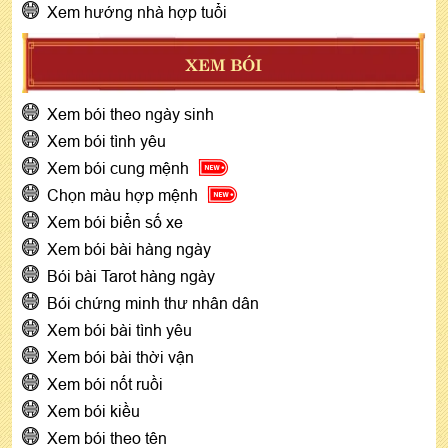
Xem hướng nhà hợp tuổi
XEM BÓI
Xem bói theo ngày sinh
Xem bói tình yêu
Xem bói cung mệnh
Chọn màu hợp mệnh
Xem bói biển số xe
Xem bói bài hàng ngày
Bói bài Tarot hàng ngày
Bói chứng minh thư nhân dân
Xem bói bài tình yêu
Xem bói bài thời vận
Xem bói nốt ruồi
Xem bói kiều
Xem bói theo tên