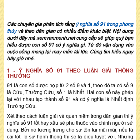
Các chuyên gia phân tích rằng
ý nghĩa số 91 trong phong
thủy
và theo dân gian có nhiều điểm khác biệt. Nội dung
dưới đây mà xemvanmenh.net cung cấp sẽ giúp quý bạn
hiểu được con số 91 có ý nghĩa gì. Từ đó vận dụng vào
cuộc sống mang lại may mắn tài lộc. Cùng tìm hiểu ngay
bây giờ nhé.
1 - Ý NGHĨA SỐ 91 THEO LUẬN GIẢI THÔNG
THƯỜNG
91 là con số được hợp từ 2 số 9 và 1, theo đó ta có số 9
là Cửu, Trường Cửu, số 1 là Nhất. Hai con số này ghép
lại với nhau tạo thành số 91 và có ý nghĩa là Nhất định
Trường Cửu.
Xét theo cách luận giải và quan niệm trong dân gian thì ý
nghĩa số 91 tốt hay xấu sẽ phụ thuộc vào chính người sử
dụng. Bởi nó tượng trưng cho sự tồn tại mãi mãi, nếu là
cái tốt, là sự hanh thông thì sẽ là điều tuyệt vời. Nhưng