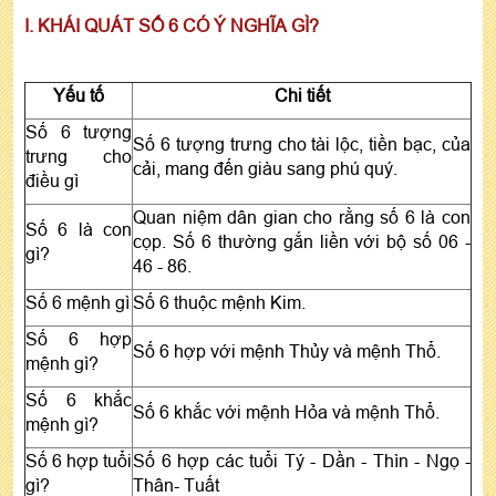
I. KHÁI QUÁT SỐ 6 CÓ Ý NGHĨA GÌ?
Yếu tố
Chi tiết
Số 6 tượng
Số 6 tượng trưng cho tài lộc, tiền bạc, của
trưng cho
cải, mang đến giàu sang phú quý.
điều gì
Quan niệm dân gian cho rằng số 6 là con
Số 6 là con
cọp. Số 6 thường gắn liền với bộ số 06 -
gì?
46 - 86.
Số 6 mệnh gì
Số 6 thuộc mệnh Kim.
Số 6 hợp
Số 6 hợp với mệnh Thủy và mệnh Thổ.
mệnh gì?
Số 6 khắc
Số 6 khắc với mệnh Hỏa và mệnh Thổ.
mệnh gì?
Số 6 hợp tuổi
Số 6 hợp các tuổi Tý - Dần - Thìn - Ngọ -
gì?
Thân- Tuất