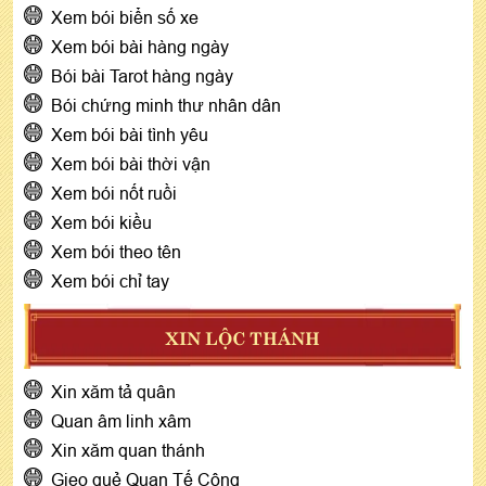
Xem bói biển số xe
Xem bói bài hàng ngày
Bói bài Tarot hàng ngày
Bói chứng minh thư nhân dân
Xem bói bài tình yêu
Xem bói bài thời vận
Xem bói nốt ruồi
Xem bói kiều
Xem bói theo tên
Xem bói chỉ tay
XIN LỘC THÁNH
Xin xăm tả quân
Quan âm linh xâm
Xin xăm quan thánh
Gieo quẻ Quan Tế Công