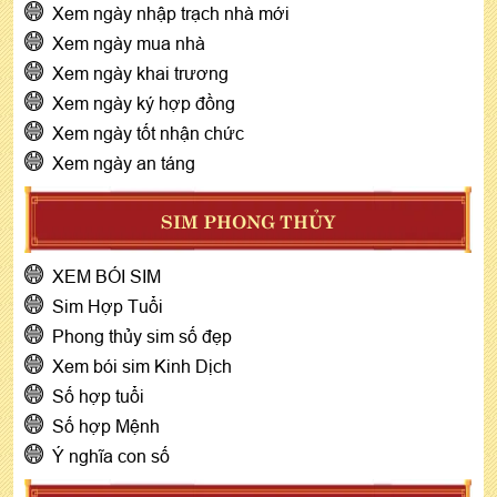
Xem ngày nhập trạch nhà mới
Xem ngày mua nhà
Xem ngày khai trương
Xem ngày ký hợp đồng
Xem ngày tốt nhận chức
Xem ngày an táng
SIM PHONG THỦY
XEM BÓI SIM
Sim Hợp Tuổi
Phong thủy sim số đẹp
Xem bói sim Kinh Dịch
Số hợp tuổi
Số hợp Mệnh
Ý nghĩa con số