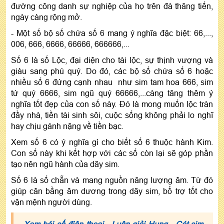
đường công danh sự nghiệp của họ trên đà thăng tiến,
ngày càng rộng mở.
- Một số bộ số chứa số 6 mang ý nghĩa đặc biệt: 66,...,
006, 666, 6666, 66666, 666666,...
Số 6 là số Lộc, đại diện cho tài lộc, sự thịnh vượng và
giàu sang phú quý. Do đó, các bộ số chứa số 6 hoặc
nhiều số 6 đứng cạnh nhau như sim tam hoa 666, sim
tứ quý 6666, sim ngũ quý 66666,...càng tăng thêm ý
nghĩa tốt đẹp của con số này. Đó là mong muốn lộc tràn
đầy nhà, tiền tài sinh sôi, cuộc sống không phải lo nghĩ
hay chịu gánh nặng về tiền bạc.
Xem số 6 có ý nghĩa gì cho biết số 6 thuộc hành Kim.
Con số này khi kết hợp với các số còn lại sẽ góp phần
tạo nên ngũ hành của dãy sim.
Số 6 là số chẵn và mang nguồn năng lượng âm. Từ đó
giúp cân bằng âm dương trong dãy sim, bổ trợ tốt cho
vận mệnh người dùng.
Xem bói số điện thoại - Luận giải Hung - Cát sim