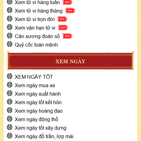
Xem tử vi hàng tuần
Xem tử vi hàng tháng
Xem tử vi trọn đời
Xem vận hạn tử vi
Cân xương đoán số
Quỷ cốc toán mệnh
XEM NGÀY
XEM NGÀY TỐT
Xem ngày mua xe
Xem ngày xuất hành
Xem ngày tốt kết hôn
Xem ngày hoàng đạo
Xem ngày động thổ
Xem ngày tốt xây dựng
Xem ngày đổ trần, lợp mái