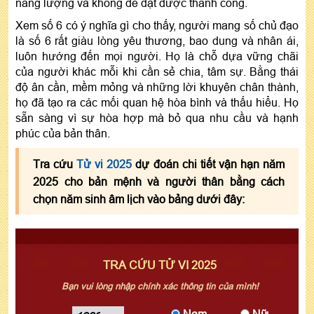
năng lượng và không dễ đạt được thành công.
Xem số 6 có ý nghĩa gì cho thấy, người mang số chủ đạo
là số 6 rất giàu lòng yêu thương, bao dung và nhân ái,
luôn hướng đến mọi người. Họ là chỗ dựa vững chãi
của người khác mỗi khi cần sẻ chia, tâm sự. Bằng thái
độ ân cần, mềm mỏng và những lời khuyên chân thành,
họ đã tạo ra các mối quan hệ hòa bình và thấu hiểu. Họ
sẵn sàng vì sự hòa hợp mà bỏ qua nhu cầu và hạnh
phúc của bản thân.
Tra cứu
Tử vi 2025
dự đoán chi tiết vận hạn năm
2025 cho bản mệnh và người thân bằng cách
chọn năm sinh âm lịch vào bảng dưới đây:
TRA CỨU TỬ VI 2025
Bạn vui lòng nhập chính xác thông tin của mình!
Nam
Nữ