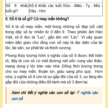
Số 6 khắc
Số 6 khắc các tuổi Sửu - Mão - Tỵ - Mùi -
tuổi gì?
Dậu - Hợi
II. Số 6 là số gì? Có may mắn không?
Số 6 là số may mắn, một trong những số đẹp (số cát)
trong dãy số tự nhiên từ 0 đến 9. Theo phiên âm Hán
Việt, số 6 đọc là “Lục”, gần âm với “Lộc”. Vì vậy quan
niệm dân gian cho rằng con số này là đại diện của tài
lộc, tài sản, sự phát tài và thịnh vượng.
Phong thủy tượng hình ý nghĩa của số 6 được thể hiện
rõ, đây là con số có một đường nét uốn cong vào thân,
mang dụng ý lộc tràn vào nhà. Đồng thời tượng trưng
cho sự may mắn, thuận lợi, giàu sang phú quý. Hơn
nữa, ý nghĩa số 6 còn là sự gấp đôi của số 3, sự tăng lên
gấp đôi của những điều tốt lành mà số 3 đem lại.
Xem chi tiết ý nghĩa các con số tại:
Ý nghĩa các
con số