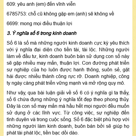
609: yêu anh (em) đến vĩnh viễn
6785753: chỗ cũ không gặp em (anh) sẽ không về
6699: mong mọi điều thuận lợi
3. Ý nghĩa số 6 trong kinh doanh
Số 6 là số mà những người kinh doanh cực kỳ yêu thích
với ý nghĩa đại diện cho tiền tài, tài lộc. Những người
làm về đầu tư, kinh doanh buôn bán sử dụng con số này
sẽ gặp nhiều may mắn, thuận lợi. Con đường phát triển
sự nghiệp của họ luôn được hanh thông, suôn sẻ, gặt
hái được nhiều thành công rực rỡ. Doanh nghiệp, công
ty ngày càng phát triển vững mạnh và mở rộng quy mô.
Như vậy, qua bài luận giải về số 6 có ý nghĩa gì ta thấy,
số 6 chứa đựng những ý nghĩa tốt đẹp theo phong thủy.
Đây là con số may mắn mà hầu hết mọi người đều muốn
sử dụng ở các lĩnh vực. Từ công việc, sự nghiệp đến
tình duyên và trong cuộc sống. Số 6 đặc biệt phù hợp với
những người làm kinh doanh, buôn bán bởi sẽ giúp họ
phát tài phát lộc, tiền bạc dồi dào.