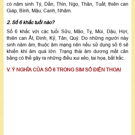
có năm sinh Tý, Dần, Thìn, Ngọ, Thân, Tuất; thiên can
Giáp, Bính, Mậu, Canh, Nhâm.
2. Số 6 khắc tuổi nào?
Số 6 khắc với các tuổi Sửu, Mão, Tỵ, Mùi, Dậu, Hợi;
thiên can Ất, Đinh, Kỷ, Tân, Quý. Do những người này
sinh năm âm, thuộc âm mạng nên nếu sử dụng số 6 sẽ
khiến khí âm quá lớn. Trạng thái âm dương mất cân
bằng có thể gây ra những điều xui xẻo, tai họa, bất trắc.
V. Ý NGHĨA CỦA SỐ 6 TRONG SIM SỐ ĐIỆN THOẠI