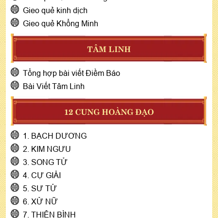
Gieo quẻ kinh dịch
Gieo quẻ Khổng Minh
TÂM LINH
Tổng hợp bài viết Điềm Báo
Bài Viết Tâm Linh
12 CUNG HOÀNG ĐẠO
1. BẠCH DƯƠNG
2. KIM NGƯU
3. SONG TỬ
4. CỰ GIẢI
5. SƯ TỬ
6. XỬ NỮ
7. THIÊN BÌNH