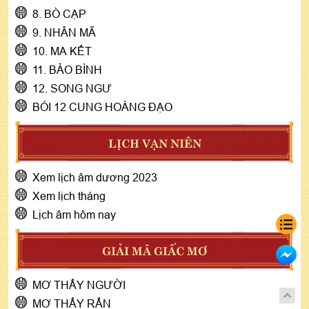
8. BÒ CẠP
9. NHÂN MÃ
10. MA KẾT
11. BẢO BÌNH
12. SONG NGƯ
BÓI 12 CUNG HOÀNG ĐẠO
LỊCH VẠN NIÊN
Xem lịch âm dương 2023
Xem lịch tháng
Lịch âm hôm nay
GIẢI MÃ GIẤC MƠ
MƠ THẤY NGƯỜI
MƠ THẤY RẮN