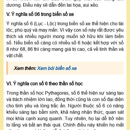
dương. Điều này sẽ dẫn đến tai họa, xui xẻo.
V. Ý nghĩa số 06 trong biển số xe
Ý nghĩa số 6 (Lục - Lộc) trong biển số xe thể hiện cho tài
lộc, phú quý và may mắn. Vì vậy con số này rất được yêu
thích và nhiều người mong muốn sở hữu khi làm biển
số. Nếu biển số càng có nhiều số 6 hoặc kết hợp với số
8 như 68, 86 thì càng mang giá trị cao, cả về tinh thần và
vật chất.
Xem thêm:
Xem bói biển số xe
VI. Ý nghĩa con số 6 theo thần số học
Trong thần số học Pythagoras, số 6 thể hiện sự sáng tạo
và trách nhiệm lớn lao, đồng thời cũng là con số đại diện
cho tình yêu và lòng trắc ẩn. Người thuộc số 6 có năng
khiếu sáng tạo bẩm sinh, khả năng nhận thức, quan sát
mọi khía cạnh xung quanh. Tuy nhiên, họ lại dễ trở nên
lo lắng và bất an thái quá. Chính điều này khiến họ mất