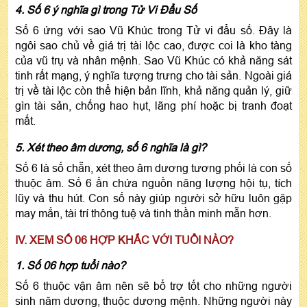
4. Số 6 ý nghĩa gì trong Tử Vi Đẩu Số
Số 6 ứng với sao Vũ Khúc trong Tử vi đẩu số. Đây là
ngôi sao chủ về giá trị tài lộc cao, được coi là kho tàng
của vũ trụ và nhân mệnh. Sao Vũ Khúc có khả năng sát
tinh rất mạng, ý nghĩa tượng trưng cho tài sản. Ngoài giá
trị về tài lộc còn thể hiện bản lĩnh, khả năng quản lý, giữ
gìn tài sản, chống hao hụt, lãng phí hoặc bị tranh đoạt
mất.
5. Xét theo âm dương, số 6 nghĩa là gì?
Số 6 là số chẵn, xét theo âm dương tương phối là con số
thuộc âm. Số 6 ẩn chứa nguồn năng lượng hội tụ, tích
lũy và thu hút. Con số này giúp người sở hữu luôn gặp
may mắn, tài trí thông tuệ và tinh thần minh mẫn hơn.
IV. XEM SỐ 06 HỢP KHẮC VỚI TUỔI NÀO?
1. Số 06 hợp tuổi nào?
Số 6 thuộc vận âm nên sẽ bổ trợ tốt cho những người
sinh năm dương, thuộc dương mệnh. Những người này