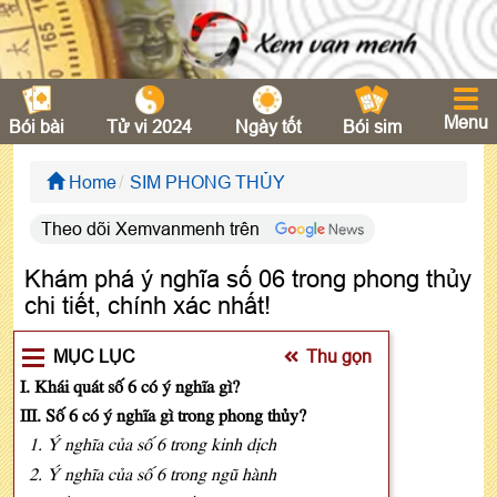
Menu
Bói bài
Tử vi 2024
Ngày tốt
Bói sim
Home
SIM PHONG THỦY
Theo dõi Xemvanmenh trên
Khám phá ý nghĩa số 06 trong phong thủy
chi tiết, chính xác nhất!
MỤC LỤC
Thu gọn
I. Khái quát số 6 có ý nghĩa gì?
III. Số 6 có ý nghĩa gì trong phong thủy?
1. Ý nghĩa của số 6 trong kinh dịch
2. Ý nghĩa của số 6 trong ngũ hành