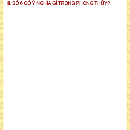
III. SỐ 6 CÓ Ý NGHĨA GÌ TRONG PHONG THỦY?