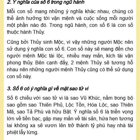
2. Ý nghĩa của số 6 trong ngũ hành
Mỗi con số mang những ý nghĩa khác nhau, chúng có
thể ảnh hưởng tới vận mệnh và cuộc sống mỗi người
một phần nào đó. Trong ngũ hành, con số 6 là con số
thuộc hành Thủy.
Cũng bởi Thủy sinh Mộc, vì vậy những người Mộc nên
sử dụng ý nghĩa con số 6. Con số này sẽ mang đến cho
người mệnh Mộc tài lộc, nhiều may mắn, kích tài vận
phong thủy. Bên cạnh đấy, 2 mệnh Thủy sẽ tương hỗ
nhau nên những người mệnh Thủy cũng có thể sử dụng
con số này.
3. Số 6 có ý nghĩa gì về mặt sao tử vi
Số 6 chiếu với sao tử vi là sao Vũ Khúc, nằm trong bộ
sao gồm sao Thiên Phủ, Lộc Tồn, Hóa Lộc, sao Thiên
Mã, sao Tả Phù và hữu Bật. Ý nghĩa số 6 là triển vọng
lớn về tiền bạc, gặp may mắn về tài sản, hứa hẹn tương
lai không xa sẽ vươn lên trở thành tỷ phú hay nhà tài
phiệt lẫy lừng.