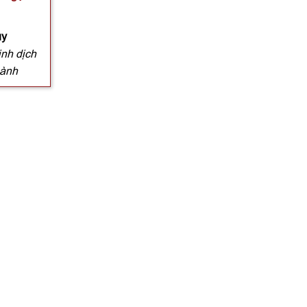
ủy
inh dịch
hành