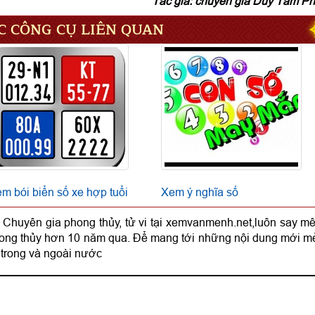
Tác giả: chuyên gia Duy Tâm P
C CÔNG CỤ LIÊN QUAN
m bói biển số xe hợp tuổi
Xem ý nghĩa số
 Chuyên gia phong thủy, tử vi tại xemvanmenh.net,luôn say mê
phong thủy hơn 10 năm qua. Để mang tới những nội dung mới m
 trong và ngoài nước