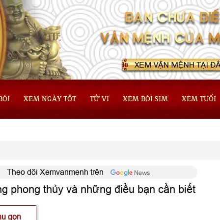
BÓI
XEM NGÀY TỐT
TỬ VI
XEM BÓI SIM
XEM TUỔI
Theo dõi Xemvanmenh trên
ong phong thủy và những điều bạn cần biết
hu gọn