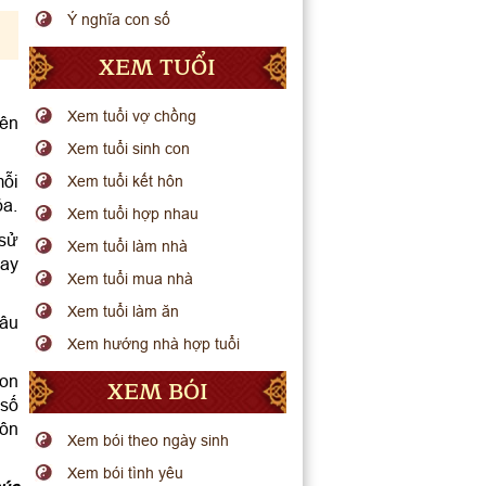
Ý nghĩa con số
XEM TUỔI
Xem tuổi vợ chồng
lên
Xem tuổi sinh con
mỗi
Xem tuổi kết hôn
ỏa.
Xem tuổi hợp nhau
 sử
Xem tuổi làm nhà
may
Xem tuổi mua nhà
Xem tuổi làm ăn
lâu
Xem hướng nhà hợp tuổi
con
XEM BÓI
 số
uôn
Xem bói theo ngày sinh
Xem bói tình yêu