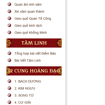
Quan âm linh xâm
Xin xăm quan thánh
Gieo quẻ Quan Tế Công
Gieo quẻ kinh dịch
Gieo quẻ Khổng Minh
TÂM LINH
Tổng hợp bài viết Điềm Báo
Bài Viết Tâm Linh
12 CUNG HOÀNG ĐẠO
1. BẠCH DƯƠNG
2. KIM NGƯU
3. SONG TỬ
4. CỰ GIẢI