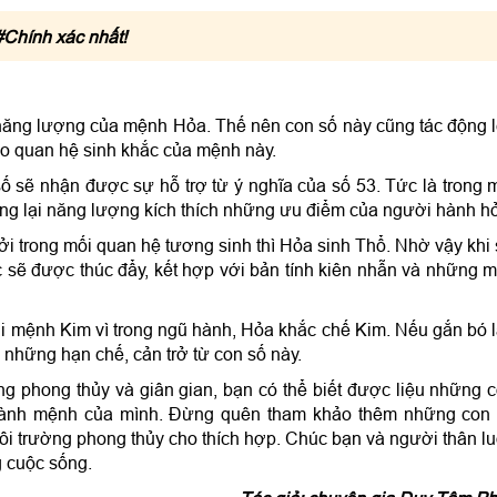
Chính xác nhất!
năng lượng của mệnh Hỏa. Thế nên con số này cũng tác động 
eo quan hệ sinh khắc của mệnh này.
sẽ nhận được sự hỗ trợ từ ý nghĩa của số 53. Tức là trong 
mang lại năng lượng kích thích những ưu điểm của người hành h
i trong mối quan hệ tương sinh thì Hỏa sinh Thổ. Nhờ vậy khi
ệc sẽ được thúc đẩy, kết hợp với bản tính kiên nhẫn và những 
i mệnh Kim vì trong ngũ hành, Hỏa khắc chế Kim. Nếu gắn bó 
 những hạn chế, cản trở từ con số này.
ong phong thủy và giân gian, bạn có thể biết được liệu những 
hành mệnh của mình. Đừng quên tham khảo thêm những con
 môi trường phong thủy cho thích hợp. Chúc bạn và người thân l
 cuộc sống.