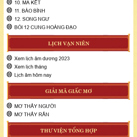
10. MA KẾT
11. BẢO BÌNH
12. SONG NGƯ
BÓI 12 CUNG HOÀNG ĐẠO
LỊCH VẠN NIÊN
Xem lịch âm dương 2023
Xem lịch tháng
Lịch âm hôm nay
GIẢI MÃ GIẤC MƠ
MƠ THẤY NGƯỜI
MƠ THẤY RẮN
THƯ VIỆN TỔNG HỢP