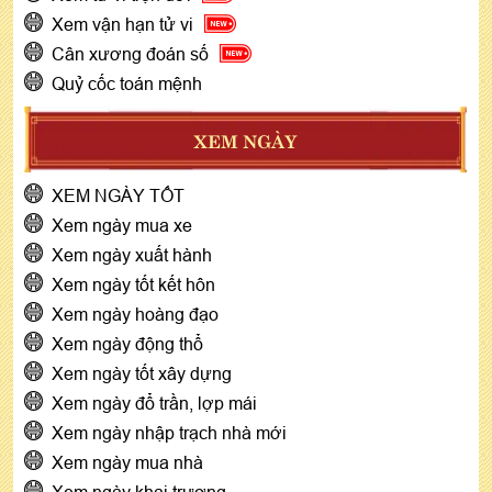
Xem vận hạn tử vi
Cân xương đoán số
Quỷ cốc toán mệnh
XEM NGÀY
XEM NGÀY TỐT
Xem ngày mua xe
Xem ngày xuất hành
Xem ngày tốt kết hôn
Xem ngày hoàng đạo
Xem ngày động thổ
Xem ngày tốt xây dựng
Xem ngày đổ trần, lợp mái
Xem ngày nhập trạch nhà mới
Xem ngày mua nhà
Xem ngày khai trương