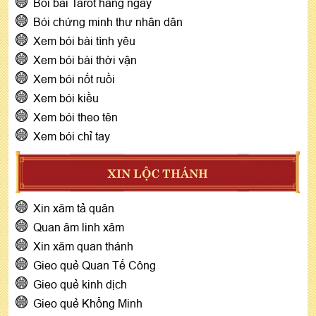
Bói bài Tarot hàng ngày
Bói chứng minh thư nhân dân
Xem bói bài tình yêu
Xem bói bài thời vận
Xem bói nốt ruồi
Xem bói kiều
Xem bói theo tên
Xem bói chỉ tay
XIN LỘC THÁNH
Xin xăm tả quân
Quan âm linh xâm
Xin xăm quan thánh
Gieo quẻ Quan Tế Công
Gieo quẻ kinh dịch
Gieo quẻ Khổng Minh