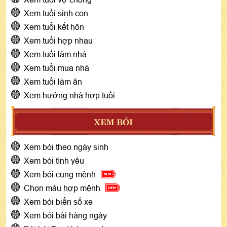
Xem tuổi sinh con
Xem tuổi kết hôn
Xem tuổi hợp nhau
Xem tuổi làm nhà
Xem tuổi mua nhà
Xem tuổi làm ăn
Xem hướng nhà hợp tuổi
XEM BÓI
Xem bói theo ngày sinh
Xem bói tình yêu
Xem bói cung mệnh
Chọn màu hợp mệnh
Xem bói biển số xe
Xem bói bài hàng ngày