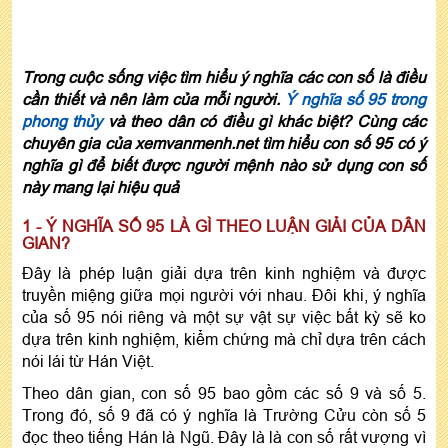
Trong cuộc sống việc tìm hiểu ý nghĩa các con số là điều
cần thiết và nên làm của mỗi người.
Ý nghĩa số 95 trong
phong thủy
và theo dân có điều gì khác biệt? Cùng các
chuyên gia của xemvanmenh.net tìm hiểu con số 95 có ý
nghĩa gì để biết được người mệnh nào sử dụng con số
này mang lại hiệu quả
1 - Ý NGHĨA SỐ 95 LÀ GÌ THEO LUẬN GIẢI CỦA DÂN
GIAN?
Đây là phép luận giải dựa trên kinh nghiệm và được
truyền miệng giữa mọi người với nhau. Đôi khi, ý nghĩa
của số 95 nói riêng và một sự vật sự việc bất kỳ sẽ ko
dựa trên kinh nghiệm, kiểm chứng mà chỉ dựa trên cách
nói lái từ Hán Việt.
Theo dân gian, con số 95 bao gồm các số 9 và số 5.
Trong đó, số 9 đã có ý nghĩa là Trường Cửu còn số 5
đọc theo tiếng Hán là Ngũ. Đây là là con số rất vượng vì