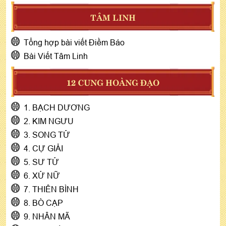
TÂM LINH
Tổng hợp bài viết Điềm Báo
Bài Viết Tâm Linh
12 CUNG HOÀNG ĐẠO
1. BẠCH DƯƠNG
2. KIM NGƯU
3. SONG TỬ
4. CỰ GIẢI
5. SƯ TỬ
6. XỬ NỮ
7. THIÊN BÌNH
8. BÒ CẠP
9. NHÂN MÃ