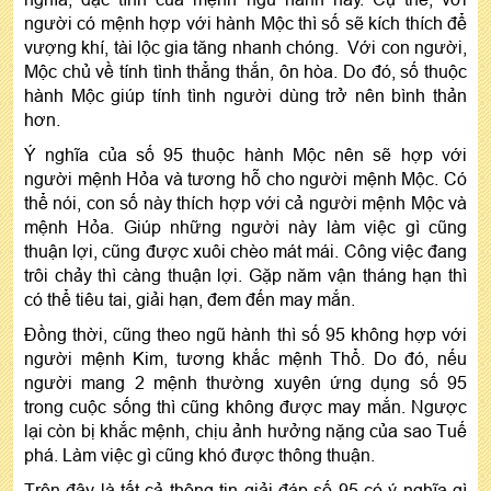
người có mệnh hợp với hành Mộc thì số sẽ kích thích để
vượng khí, tài lộc gia tăng nhanh chóng. Với con người,
Mộc chủ về tính tình thẳng thắn, ôn hòa. Do đó, số thuộc
hành Mộc giúp tính tình người dùng trở nên bình thản
hơn.
Ý nghĩa của số 95 thuộc hành Mộc nên sẽ hợp với
người mệnh Hỏa và tương hỗ cho người mệnh Mộc. Có
thể nói, con số này thích hợp với cả người mệnh Mộc và
mệnh Hỏa. Giúp những người này làm việc gì cũng
thuận lợi, cũng được xuôi chèo mát mái. Công việc đang
trôi chảy thì càng thuận lợi. Gặp năm vận tháng hạn thì
có thể tiêu tai, giải hạn, đem đến may mắn.
Đồng thời, cũng theo ngũ hành thì số 95 không hợp với
người mệnh Kim, tương khắc mệnh Thổ. Do đó, nếu
người mang 2 mệnh thường xuyên ứng dụng số 95
trong cuộc sống thì cũng không được may mắn. Ngược
lại còn bị khắc mệnh, chịu ảnh hưởng nặng của sao Tuế
phá. Làm việc gì cũng khó được thông thuận.
Trên đây là tất cả thông tin giải đáp số 95 có ý nghĩa gì