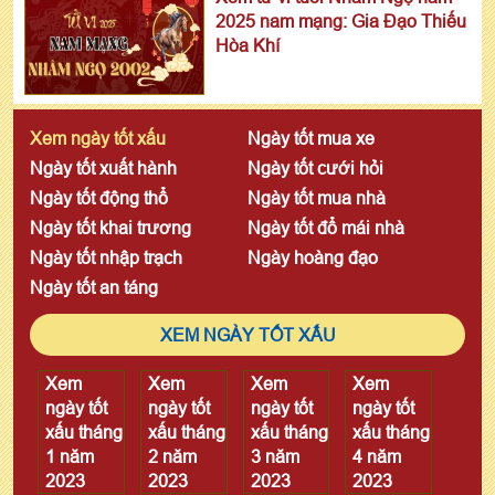
2025 nam mạng: Gia Đạo Thiếu
Hòa Khí
Xem ngày tốt xấu
Ngày tốt mua xe
Ngày tốt xuất hành
Ngày tốt cưới hỏi
Ngày tốt động thổ
Ngày tốt mua nhà
Ngày tốt khai trương
Ngày tốt đổ mái nhà
Ngày tốt nhập trạch
Ngày hoàng đạo
Ngày tốt an táng
XEM NGÀY TỐT XẤU
Xem
Xem
Xem
Xem
ngày tốt
ngày tốt
ngày tốt
ngày tốt
xấu tháng
xấu tháng
xấu tháng
xấu tháng
1 năm
2 năm
3 năm
4 năm
2023
2023
2023
2023