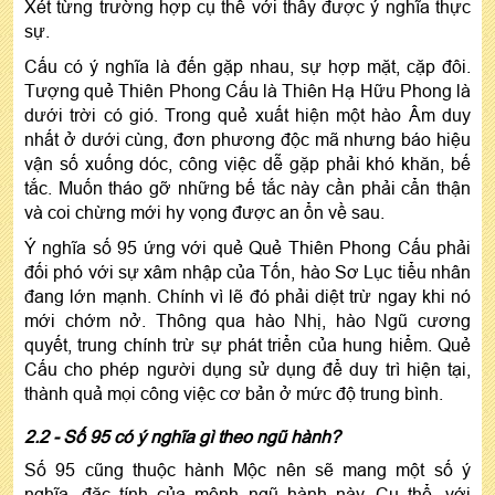
Xét từng trường hợp cụ thể với thấy được ý nghĩa thực
sự.
Cấu có ý nghĩa là đến gặp nhau, sự hợp mặt, cặp đôi.
Tượng quẻ Thiên Phong Cấu là Thiên Hạ Hữu Phong là
dưới trời có gió. Trong quẻ xuất hiện một hào Âm duy
nhất ở dưới cùng, đơn phương độc mã nhưng báo hiệu
vận số xuống dóc, công việc dễ gặp phải khó khăn, bế
tắc. Muốn tháo gỡ những bế tắc này cần phải cẩn thận
và coi chừng mới hy vọng được an ổn về sau.
Ý nghĩa số 95 ứng với quẻ Quẻ Thiên Phong Cấu phải
đối phó với sự xâm nhập của Tốn, hào Sơ Lục tiểu nhân
đang lớn mạnh. Chính vì lẽ đó phải diệt trừ ngay khi nó
mới chớm nở. Thông qua hào Nhị, hào Ngũ cương
quyết, trung chính trừ sự phát triển của hung hiểm. Quẻ
Cấu cho phép người dụng sử dụng để duy trì hiện tại,
thành quả mọi công việc cơ bản ở mức độ trung bình.
2.2 - Số 95 có ý nghĩa gì theo ngũ hành?
Số 95 cũng thuộc hành Mộc nên sẽ mang một số ý
nghĩa, đặc tính của mệnh ngũ hành này. Cụ thể, với