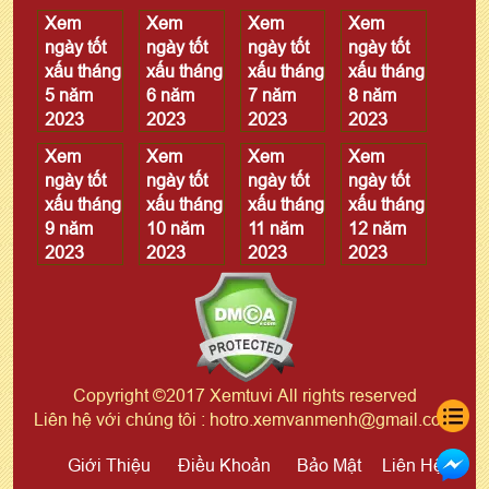
Xem
Xem
Xem
Xem
ngày tốt
ngày tốt
ngày tốt
ngày tốt
xấu tháng
xấu tháng
xấu tháng
xấu tháng
5 năm
6 năm
7 năm
8 năm
2023
2023
2023
2023
Xem
Xem
Xem
Xem
ngày tốt
ngày tốt
ngày tốt
ngày tốt
xấu tháng
xấu tháng
xấu tháng
xấu tháng
9 năm
10 năm
11 năm
12 năm
2023
2023
2023
2023
Copyright ©2017 Xemtuvi All rights reserved
Liên hệ với chúng tôi : hotro.xemvanmenh@gmail.com
Giới Thiệu
Điều Khoản
Bảo Mật
Liên Hệ