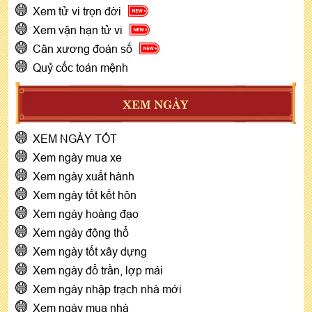
Xem tử vi trọn đời
Xem vận hạn tử vi
Cân xương đoán số
Quỷ cốc toán mệnh
XEM NGÀY
XEM NGÀY TỐT
Xem ngày mua xe
Xem ngày xuất hành
Xem ngày tốt kết hôn
Xem ngày hoàng đạo
Xem ngày động thổ
Xem ngày tốt xây dựng
Xem ngày đổ trần, lợp mái
Xem ngày nhập trạch nhà mới
Xem ngày mua nhà