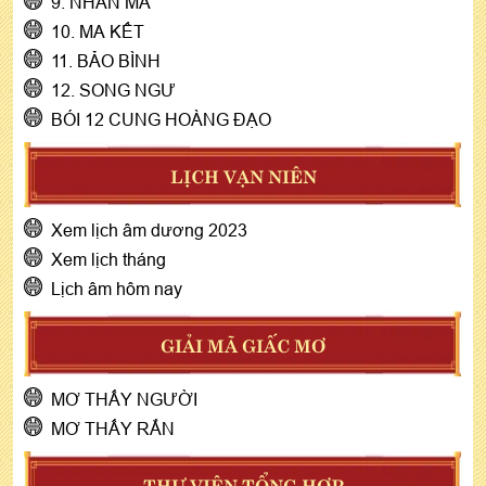
9. NHÂN MÃ
10. MA KẾT
11. BẢO BÌNH
12. SONG NGƯ
BÓI 12 CUNG HOÀNG ĐẠO
LỊCH VẠN NIÊN
Xem lịch âm dương 2023
Xem lịch tháng
Lịch âm hôm nay
GIẢI MÃ GIẤC MƠ
MƠ THẤY NGƯỜI
MƠ THẤY RẮN
THƯ VIỆN TỔNG HỢP