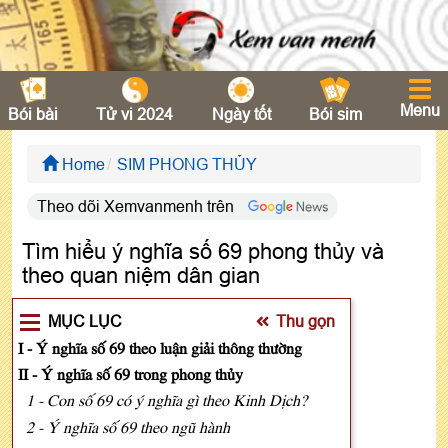
Menu
Bói bài
Tử vi 2024
Ngày tốt
Bói sim
Home
SIM PHONG THỦY
Theo dõi Xemvanmenh trên
Tìm hiểu ý nghĩa số 69 phong thủy và
theo quan niệm dân gian
MỤC LỤC
Thu gọn
I - Ý nghĩa số 69 theo luận giải thông thường
II - Ý nghĩa số 69 trong phong thủy
1 - Con số 69 có ý nghĩa gì theo Kinh Dịch?
2 - Ý nghĩa số 69 theo ngũ hành