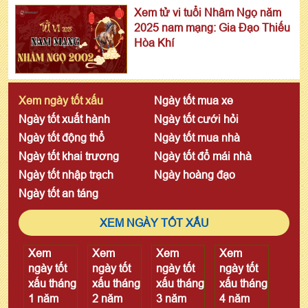
Xem tử vi tuổi Nhâm Ngọ năm
2025 nam mạng: Gia Đạo Thiếu
Hòa Khí
Xem ngày tốt xấu
Ngày tốt mua xe
Ngày tốt xuất hành
Ngày tốt cưới hỏi
Ngày tốt động thổ
Ngày tốt mua nhà
Ngày tốt khai trương
Ngày tốt đổ mái nhà
Ngày tốt nhập trạch
Ngày hoàng đạo
Ngày tốt an táng
XEM NGÀY TỐT XẤU
Xem
Xem
Xem
Xem
ngày tốt
ngày tốt
ngày tốt
ngày tốt
xấu tháng
xấu tháng
xấu tháng
xấu tháng
1 năm
2 năm
3 năm
4 năm