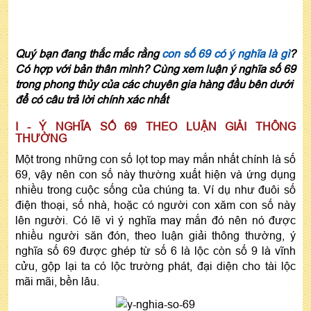
Quý bạn đang thắc mắc rằng
con số 69 có ý nghĩa là gì
?
Có hợp với bản thân mình? Cùng xem luận ý nghĩa số 69
trong phong thủy của các chuyên gia hàng đầu bên dưới
để có câu trả lời chính xác nhất
I - Ý NGHĨA SỐ 69 THEO LUẬN GIẢI THÔNG
THƯỜNG
Một trong những con số lọt top may mắn nhất chính là số
69, vậy nên con số này thường xuất hiện và ứng dụng
nhiều trong cuộc sống của chúng ta. Ví dụ như đuôi số
điện thoại, số nhà, hoặc có người con xăm con số này
lên người. Có lẽ vì ý nghĩa may mắn đó nên nó được
nhiều người săn đón, theo luận giải thông thường, ý
nghĩa số 69 được ghép từ số 6 là lộc còn số 9 là vĩnh
cửu, gộp lại ta có lộc trường phát, đại diện cho tài lộc
mãi mãi, bền lâu.