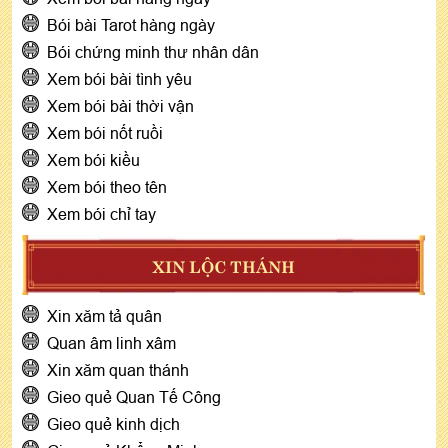
Bói bài Tarot hàng ngày
Bói chứng minh thư nhân dân
Xem bói bài tình yêu
Xem bói bài thời vận
Xem bói nốt ruồi
Xem bói kiều
Xem bói theo tên
Xem bói chỉ tay
XIN LỘC THÁNH
Xin xăm tả quân
Quan âm linh xâm
Xin xăm quan thánh
Gieo quẻ Quan Tế Công
Gieo quẻ kinh dịch