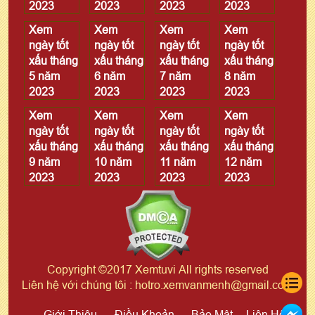
2023
2023
2023
2023
Xem
Xem
Xem
Xem
ngày tốt
ngày tốt
ngày tốt
ngày tốt
xấu tháng
xấu tháng
xấu tháng
xấu tháng
5 năm
6 năm
7 năm
8 năm
2023
2023
2023
2023
Xem
Xem
Xem
Xem
ngày tốt
ngày tốt
ngày tốt
ngày tốt
xấu tháng
xấu tháng
xấu tháng
xấu tháng
9 năm
10 năm
11 năm
12 năm
2023
2023
2023
2023
Copyright ©2017 Xemtuvi All rights reserved
Liên hệ với chúng tôi : hotro.xemvanmenh@gmail.com
Giới Thiệu
Điều Khoản
Bảo Mật
Liên Hệ