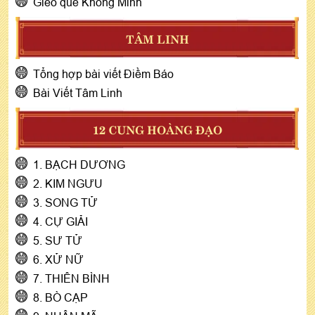
Gieo quẻ Khổng Minh
TÂM LINH
Tổng hợp bài viết Điềm Báo
Bài Viết Tâm Linh
12 CUNG HOÀNG ĐẠO
1. BẠCH DƯƠNG
2. KIM NGƯU
3. SONG TỬ
4. CỰ GIẢI
5. SƯ TỬ
6. XỬ NỮ
7. THIÊN BÌNH
8. BÒ CẠP