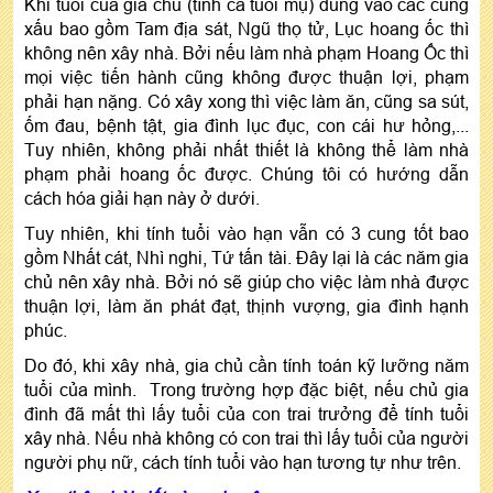
Khi tuổi của gia chủ (tính cả tuổi mụ) đúng vào các cung
xấu bao gồm Tam địa sát, Ngũ thọ tử, Lục hoang ốc thì
không nên xây nhà. Bởi nếu làm nhà phạm Hoang Ốc thì
mọi việc tiến hành cũng không được thuận lợi, phạm
phải hạn nặng. Có xây xong thì việc làm ăn, cũng sa sút,
ốm đau, bệnh tật, gia đình lục đục, con cái hư hỏng,...
Tuy nhiên, không phải nhất thiết là không thể làm nhà
phạm phải hoang ốc được. Chúng tôi có hướng dẫn
cách hóa giải hạn này ở dưới.
Tuy nhiên, khi tính tuổi vào hạn vẫn có 3 cung tốt bao
gồm Nhất cát, Nhì nghi, Tứ tấn tài. Đây lại là các năm gia
chủ nên xây nhà. Bởi nó sẽ giúp cho việc làm nhà được
thuận lợi, làm ăn phát đạt, thịnh vượng, gia đình hạnh
phúc.
Do đó, khi xây nhà, gia chủ cần tính toán kỹ lưỡng năm
tuổi của mình. Trong trường hợp đặc biệt, nếu chủ gia
đình đã mất thì lấy tuổi của con trai trưởng để tính tuổi
xây nhà. Nếu nhà không có con trai thì lấy tuổi của người
người phụ nữ, cách tính tuổi vào hạn tương tự như trên.