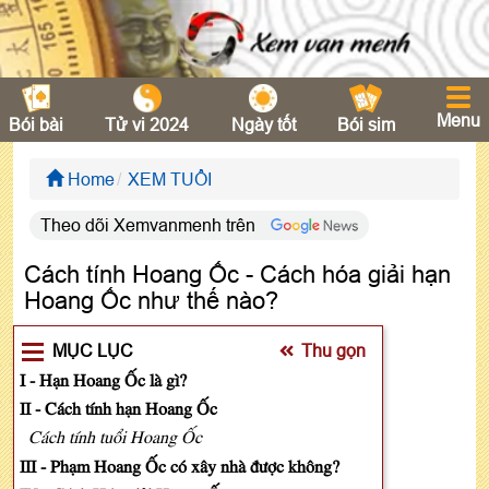
Menu
Bói bài
Tử vi 2024
Ngày tốt
Bói sim
Home
XEM TUỔI
Theo dõi Xemvanmenh trên
Cách tính Hoang Ốc - Cách hóa giải hạn
Hoang Ốc như thế nào?
MỤC LỤC
Thu gọn
I - Hạn Hoang Ốc là gì?
II - Cách tính hạn Hoang Ốc
Cách tính tuổi Hoang Ốc
III - Phạm Hoang Ốc có xây nhà được không?