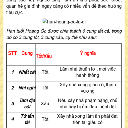
quan hệ gia đình ngày càng có nhiều vấn đề theo hướng
tiêu cực.
Hạn tuổi Hoang Ốc được chia thành 6 cung tất cả, trong
đó có 3 cung tốt, 3 cung xấu, cụ thể như sau:
STT
Cung
Ý nghĩa
Tốt/Xấu
Làm nhà thuận lợi, mọi việc
1
Nhất cát
Tốt
hanh thông
Xây nhà xong giàu có, thịnh
2
Nhì nghi
Tốt
vượng
Tam địa
Nếu xây nhà phạm nặng, chủ
3
Xấu
sát
nhà hay bị ốm đau, bệnh tật
Tứ tấn
Xây nhà xong làm ăn phát đạt,
4
Tốt
tài
tiền tài giàu có