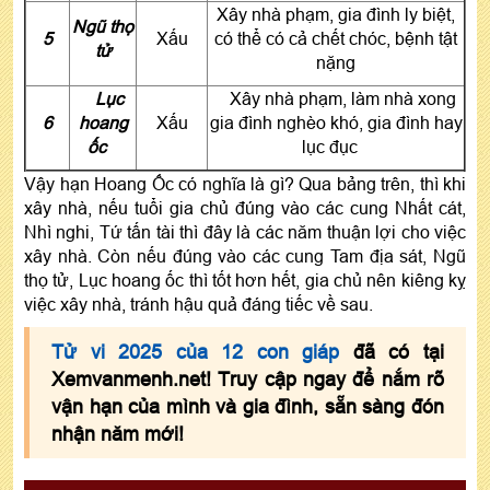
Xây nhà phạm, gia đình ly biệt,
Ngũ thọ
5
Xấu
có thể có cả chết chóc, bệnh tật
tử
nặng
Lục
Xây nhà phạm, làm nhà xong
6
hoang
Xấu
gia đình nghèo khó, gia đình hay
ốc
lục đục
Vậy hạn Hoang Ốc có nghĩa là gì? Qua bảng trên, thì khi
xây nhà, nếu tuổi gia chủ đúng vào các cung Nhất cát,
Nhì nghi, Tứ tấn tài thì đây là các năm thuận lợi cho việc
xây nhà. Còn nếu đúng vào các cung Tam địa sát, Ngũ
thọ tử, Lục hoang ốc thì tốt hơn hết, gia chủ nên kiêng kỵ
việc xây nhà, tránh hậu quả đáng tiếc về sau.
Tử vi 2025 của 12 con giáp
đã có tại
Xemvanmenh.net! Truy cập ngay để nắm rõ
vận hạn của mình và gia đình, sẵn sàng đón
nhận năm mới!