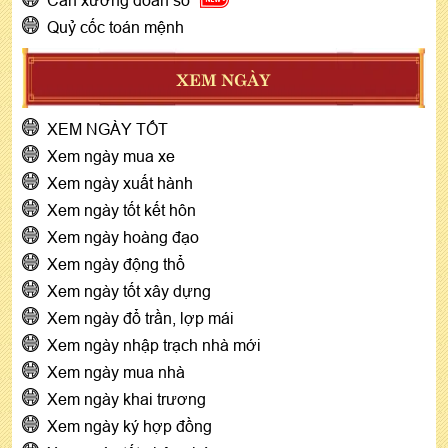
Quỷ cốc toán mệnh
XEM NGÀY
XEM NGÀY TỐT
Xem ngày mua xe
Xem ngày xuất hành
Xem ngày tốt kết hôn
Xem ngày hoàng đạo
Xem ngày động thổ
Xem ngày tốt xây dựng
Xem ngày đổ trần, lợp mái
Xem ngày nhập trạch nhà mới
Xem ngày mua nhà
Xem ngày khai trương
Xem ngày ký hợp đồng