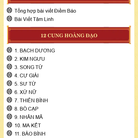
Tổng hợp bài viết Điềm Báo
Bài Viết Tâm Linh
12 CUNG HOÀNG ĐẠO
1. BẠCH DƯƠNG
2. KIM NGƯU
3. SONG TỬ
4. CỰ GIẢI
5. SƯ TỬ
6. XỬ NỮ
7. THIÊN BÌNH
8. BÒ CẠP
9. NHÂN MÃ
10. MA KẾT
11. BẢO BÌNH