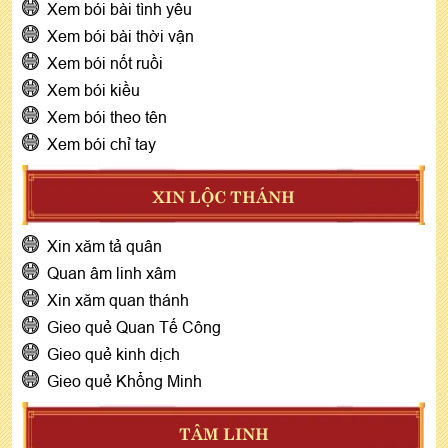
Xem bói bài tình yêu
Xem bói bài thời vận
Xem bói nốt ruồi
Xem bói kiều
Xem bói theo tên
Xem bói chỉ tay
XIN LỘC THÁNH
Xin xăm tả quân
Quan âm linh xâm
Xin xăm quan thánh
Gieo quẻ Quan Tế Công
Gieo quẻ kinh dịch
Gieo quẻ Khổng Minh
TÂM LINH