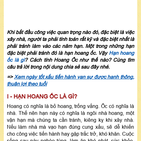
Khi bắt đầu công việc quan trọng nào đó, đặc biệt là việc
xây nhà, người ta phải tính toán rất kỹ và đặc biệt nhất là
phải tránh làm vào các năm hạn. Một trong những hạn
đặc biệt phải tránh đó là hạn hoang ốc. Vậy
Hạn hoang
ốc là gì
? Cách tính Hoang Ốc như thế nào? Cùng tìm
câu trả lời trong nội dung chia sẻ sau đây nhé.
=>
Xem ngày tốt xấu tiến hành vạn sự được hanh thông,
thuận lợi theo tuổi
I - HẠN HOANG ỐC LÀ GÌ?
Hoang có nghĩa là bỏ hoang, trống vắng. Ốc có nghĩa là
nhà. Thế nên hạn này có nghĩa là ngôi nhà hoang, một
vận hạn mà chúng ta cần tránh, kiêng kỵ khi xây nhà.
Nếu làm nhà mà vạo hạn đúng cung xấu, sẽ dễ khiến
cho công việc tiến hành hay gặp trắc trở, khó khăn. Cuộc
sống sau này nghèo túng, làm ăn khó phát, sức khỏe,