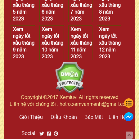
xấu tháng
xấu tháng
xấu tháng
xấu tháng
5 năm
6 năm
7 năm
8 năm
2023
2023
2023
2023
Xem
Xem
Xem
Xem
ngày tốt
ngày tốt
ngày tốt
ngày tốt
xấu tháng
xấu tháng
xấu tháng
xấu tháng
9 năm
10 năm
11 năm
12 năm
2023
2023
2023
2023
Copyright ©2017 Xemtuvi All rights reserved
Liên hệ với chúng tôi : hotro.xemvanmenh@gmail.com
Giới Thiệu
Điều Khoản
Bảo Mật
Liên Hệ
Social: