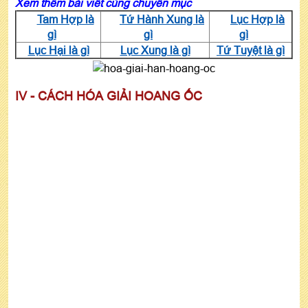
Xem thêm bài viết cùng chuyên mục
Tam Hợp là
Tứ Hành Xung là
Lục Hợp là
gì
gì
gì
Lục Hại là gì
Lục Xung là gì
Tứ Tuyệt là gì
IV - CÁCH HÓA GIẢI HOANG ỐC