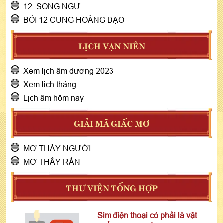
12. SONG NGƯ
BÓI 12 CUNG HOÀNG ĐẠO
LỊCH VẠN NIÊN
Xem lịch âm dương 2023
Xem lịch tháng
Lịch âm hôm nay
GIẢI MÃ GIẤC MƠ
MƠ THẤY NGƯỜI
MƠ THẤY RẮN
THƯ VIỆN TỔNG HỢP
Sim điện thoại có phải là vật