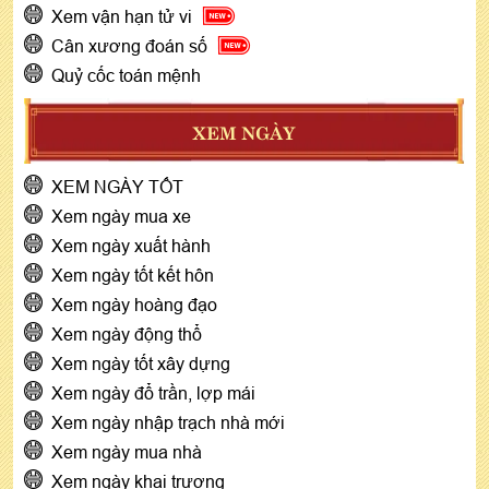
Xem vận hạn tử vi
Cân xương đoán số
Quỷ cốc toán mệnh
XEM NGÀY
XEM NGÀY TỐT
Xem ngày mua xe
Xem ngày xuất hành
Xem ngày tốt kết hôn
Xem ngày hoàng đạo
Xem ngày động thổ
Xem ngày tốt xây dựng
Xem ngày đổ trần, lợp mái
Xem ngày nhập trạch nhà mới
Xem ngày mua nhà
Xem ngày khai trương