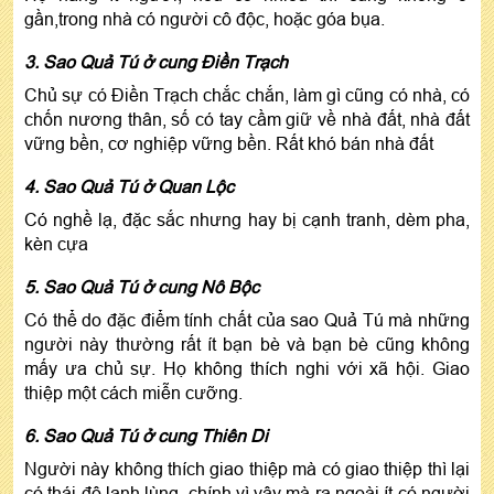
gần,trong nhà có người cô độc, hoặc góa bụa.
3. Sao Quả Tú ở cung Điền Trạch
Chủ sự có Điền Trạch chắc chắn, làm gì cũng có nhà, có
chốn nương thân, số có tay cầm giữ về nhà đất, nhà đất
vững bền, cơ nghiệp vững bền. Rất khó bán nhà đất
4. Sao Quả Tú ở Quan Lộc
Có nghề lạ, đặc sắc nhưng hay bị cạnh tranh, dèm pha,
kèn cựa
5. Sao Quả Tú ở cung Nô Bộc
Có thể do đặc điểm tính chất của sao Quả Tú mà những
người này thường rất ít bạn bè và bạn bè cũng không
mấy ưa chủ sự. Họ không thích nghi với xã hội. Giao
thiệp một cách miễn cưỡng.
6. Sao Quả Tú ở cung Thiên Di
Người này không thích giao thiệp mà có giao thiệp thì lại
có thái độ lạnh lùng, chính vì vậy mà ra ngoài ít có người