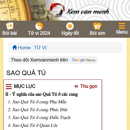
Menu
Bói bài
Tử vi 2024
Ngày tốt
Bói sim
Home
TỬ VI
Theo dõi Xemvanmenh trên
SAO QUẢ TÚ
MỤC LỤC
Thu gọn
II - Ý nghĩa của sao Quả Tú ở các cung
1. Sao Quả Tú ở cung Phụ Mẫu
2. Sao Quả Tú ở cung Phúc Đức
3. Sao Quả Tú ở cung Điền Trạch
4. Sao Quả Tú ở Quan Lộc