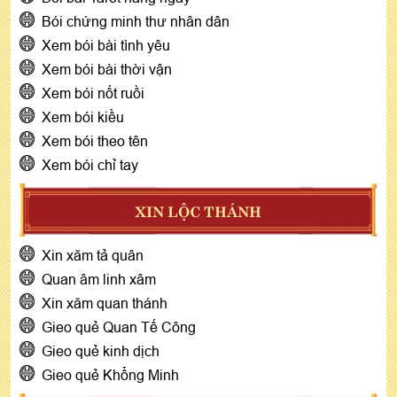
Bói chứng minh thư nhân dân
Xem bói bài tình yêu
Xem bói bài thời vận
Xem bói nốt ruồi
Xem bói kiều
Xem bói theo tên
Xem bói chỉ tay
XIN LỘC THÁNH
Xin xăm tả quân
Quan âm linh xâm
Xin xăm quan thánh
Gieo quẻ Quan Tế Công
Gieo quẻ kinh dịch
Gieo quẻ Khổng Minh