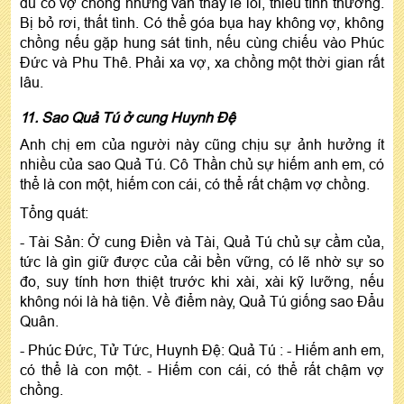
dù có vợ chồng nhưng vẫn thấy lẻ loi, thiếu tình thương.
Bị bỏ rơi, thất tình. Có thể góa bụa hay không vợ, không
chồng nếu gặp hung sát tinh, nếu cùng chiếu vào Phúc
Đức và Phu Thê. Phải xa vợ, xa chồng một thời gian rất
lâu.
11. Sao Quả Tú ở cung Huynh Đệ
Anh chị em của người này cũng chịu sự ảnh hưởng ít
nhiều của sao Quả Tú. Cô Thần chủ sự hiếm anh em, có
thể là con một, hiếm con cái, có thể rất chậm vợ chồng.
Tổng quát:
- Tài Sản: Ở cung Điền và Tài, Quả Tú chủ sự cầm của,
tức là gìn giữ được của cải bền vững, có lẽ nhờ sự so
đo, suy tính hơn thiệt trước khi xài, xài kỹ lưỡng, nếu
không nói là hà tiện. Về điểm này, Quả Tú giống sao Đẩu
Quân.
- Phúc Đức, Tử Tức, Huynh Đệ: Quả Tú : - Hiếm anh em,
có thể là con một. - Hiếm con cái, có thể rất chậm vợ
chồng.