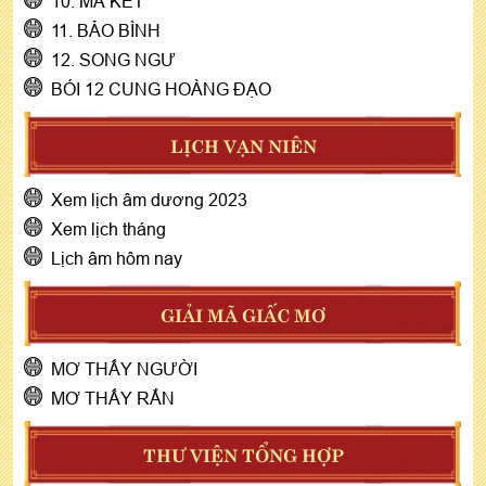
10. MA KẾT
11. BẢO BÌNH
12. SONG NGƯ
BÓI 12 CUNG HOÀNG ĐẠO
LỊCH VẠN NIÊN
Xem lịch âm dương 2023
Xem lịch tháng
Lịch âm hôm nay
GIẢI MÃ GIẤC MƠ
MƠ THẤY NGƯỜI
MƠ THẤY RẮN
THƯ VIỆN TỔNG HỢP