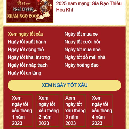
2025 nam mạng: Gia Đạo Thiếu
Hòa Khí
Xem ngày tốt xấu
Ngày tốt mua xe
Ngày tốt xuất hành
Ngày tốt cưới hỏi
Ngày tốt động thổ
Ngày tốt mua nhà
Ngày tốt khai trương
Ngày tốt đổ mái nhà
Ngày tốt nhập trạch
Ngày hoàng đạo
Ngày tốt an táng
XEM NGÀY TỐT XẤU
Xem
Xem
Xem
Xem
ngày tốt
ngày tốt
ngày tốt
ngày tốt
xấu tháng
xấu tháng
xấu tháng
xấu tháng
1 năm
2 năm
3 năm
4 năm
2023
2023
2023
2023