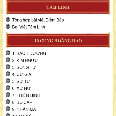
TÂM LINH
Tổng hợp bài viết Điềm Báo
Bài Viết Tâm Linh
12 CUNG HOÀNG ĐẠO
1. BẠCH DƯƠNG
2. KIM NGƯU
3. SONG TỬ
4. CỰ GIẢI
5. SƯ TỬ
6. XỬ NỮ
7. THIÊN BÌNH
8. BÒ CẠP
9. NHÂN MÃ