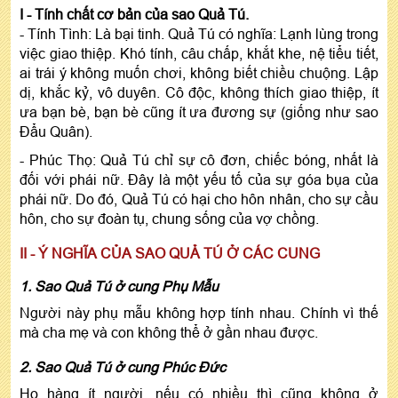
I - Tính chất cơ bản của sao Quả Tú.
- Tính Tình: Là bại tinh. Quả Tú có nghĩa: Lạnh lùng trong
việc giao thiệp. Khó tính, câu chấp, khắt khe, nệ tiểu tiết,
ai trái ý không muốn chơi, không biết chiều chuộng. Lập
dị, khắc kỷ, vô duyên. Cô độc, không thích giao thiệp, ít
ưa bạn bè, bạn bè cũng ít ưa đương sự (giống như sao
Đẩu Quân).
- Phúc Thọ: Quả Tú chỉ sự cô đơn, chiếc bóng, nhất là
đối với phái nữ. Đây là một yếu tố của sự góa bụa của
phái nữ. Do đó, Quả Tú có hại cho hôn nhân, cho sự cầu
hôn, cho sự đoàn tụ, chung sống của vợ chồng.
II - Ý NGHĨA CỦA SAO QUẢ TÚ Ở CÁC CUNG
1. Sao Quả Tú ở cung Phụ Mẫu
Người này phụ mẫu không hợp tính nhau. Chính vì thế
mà cha mẹ và con không thể ở gần nhau được.
2. Sao Quả Tú ở cung Phúc Đức
Họ hàng ít người, nếu có nhiều thì cũng không ở