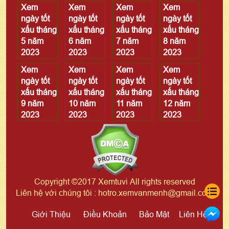
Xem
Xem
Xem
Xem
ngày tốt
ngày tốt
ngày tốt
ngày tốt
xấu tháng
xấu tháng
xấu tháng
xấu tháng
5 năm
6 năm
7 năm
8 năm
2023
2023
2023
2023
Xem
Xem
Xem
Xem
ngày tốt
ngày tốt
ngày tốt
ngày tốt
xấu tháng
xấu tháng
xấu tháng
xấu tháng
9 năm
10 năm
11 năm
12 năm
2023
2023
2023
2023
Copyright ©2017 Xemtuvi All rights reserved
Liên hệ với chúng tôi : hotro.xemvanmenh@gmail.com
Giới Thiệu
Điều Khoản
Bảo Mật
Liên Hệ