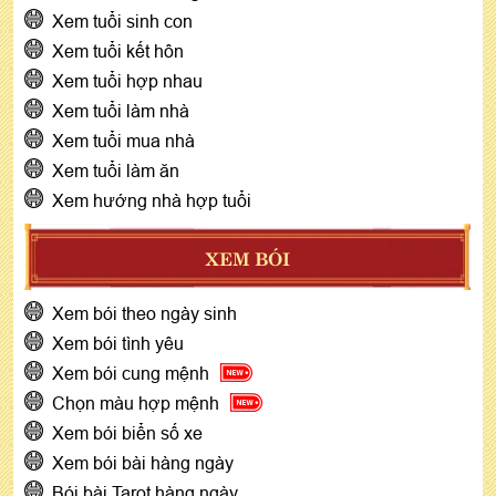
Xem tuổi sinh con
Xem tuổi kết hôn
Xem tuổi hợp nhau
Xem tuổi làm nhà
Xem tuổi mua nhà
Xem tuổi làm ăn
Xem hướng nhà hợp tuổi
XEM BÓI
Xem bói theo ngày sinh
Xem bói tình yêu
Xem bói cung mệnh
Chọn màu hợp mệnh
Xem bói biển số xe
Xem bói bài hàng ngày
Bói bài Tarot hàng ngày