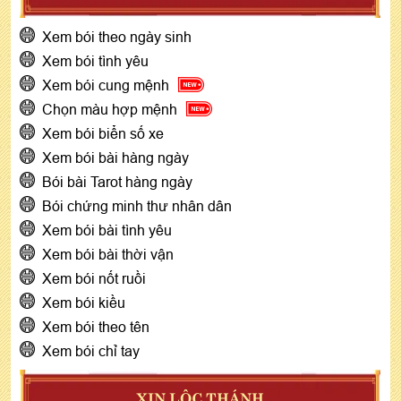
Xem bói theo ngày sinh
Xem bói tình yêu
Xem bói cung mệnh
Chọn màu hợp mệnh
Xem bói biển số xe
Xem bói bài hàng ngày
Bói bài Tarot hàng ngày
Bói chứng minh thư nhân dân
Xem bói bài tình yêu
Xem bói bài thời vận
Xem bói nốt ruồi
Xem bói kiều
Xem bói theo tên
Xem bói chỉ tay
XIN LỘC THÁNH