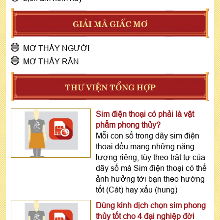
GIẢI MÃ GIẤC MƠ
MƠ THẤY NGƯỜI
MƠ THẤY RẮN
THƯ VIỆN TỔNG HỢP
Sim điện thoại có phải là vật
phẩm phong thủy?
Mỗi con số trong dãy sim điện
thoại đều mang những năng
lượng riêng, tùy theo trật tự của
dãy số mà Sim điện thoại có thể
ảnh hưởng tới bạn theo hướng
tốt (Cát) hay xấu (hung)
Dùng kinh dịch chọn sim phong
thủy tốt cho 4 đại nghiệp đời