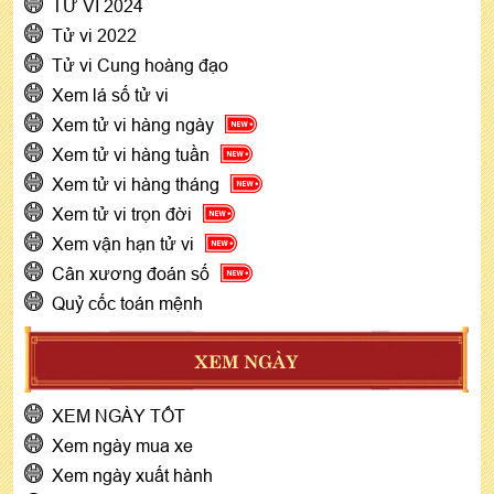
TỬ VI 2024
Tử vi 2022
Tử vi Cung hoàng đạo
Xem lá số tử vi
Xem tử vi hàng ngày
Xem tử vi hàng tuần
Xem tử vi hàng tháng
Xem tử vi trọn đời
Xem vận hạn tử vi
Cân xương đoán số
Quỷ cốc toán mệnh
XEM NGÀY
XEM NGÀY TỐT
Xem ngày mua xe
Xem ngày xuất hành