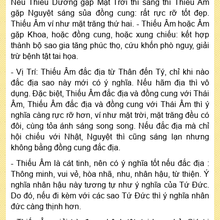
Nếu Thiếu Dương gặp Mặt Trời thì sáng thì Thiếu Âm
gặp Nguyệt sáng sủa đồng cung: rất rực rỡ tốt đẹp.
Thiếu Âm ví như mặt trăng thứ hai. - Thiếu Âm hoặc Âm
gặp Khoa, hoặc đồng cung, hoặc xung chiếu: kết hợp
thành bộ sao gia tăng phúc thọ, cứu khốn phò nguy, giải
trừ bệnh tật tai họa.
- Vị Trí: Thiếu Âm đắc địa từ Thân đến Tý, chỉ khi nào
đắc địa sao này mới có ý nghĩa. Nếu hãm địa thì vô
dụng. Đặc biệt, Thiếu Âm đắc địa và đồng cung với Thái
Âm, Thiếu Âm đắc địa và đồng cung với Thái Âm thì ý
nghĩa càng rực rỡ hơn, ví như mặt trời, mặt trăng đều có
đôi, cùng tỏa ánh sáng song song. Nếu đắc địa mà chỉ
hội chiếu với Nhật, Nguyệt thì cũng sáng lạn nhưng
không bằng đồng cung đắc địa.
- Thiếu Âm là cát tinh, nên có ý nghĩa tốt nếu đắc địa :
Thông minh, vui vẻ, hòa nhã, nhu, nhân hậu, từ thiện. Ý
nghĩa nhân hậu này tương tự như ý nghĩa của Tứ Đức.
Do đó, nếu đi kèm với các sao Tứ Đức thì ý nghĩa nhân
đức càng thịnh hơn.