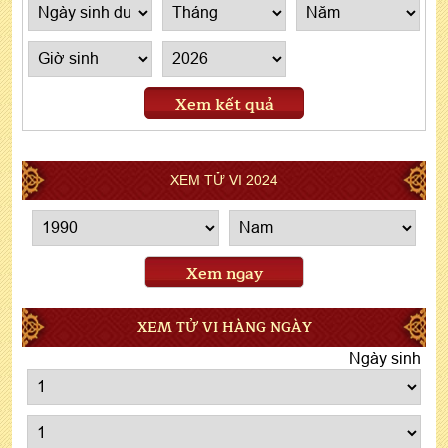
Xem kết quả
XEM TỬ VI 2024
Xem ngay
XEM TỬ VI HÀNG NGÀY
Ngày sinh