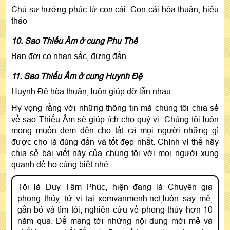
Chủ sự hưởng phúc từ con cái. Con cái hòa thuận, hiếu
thảo
10. Sao Thiếu Âm ở cung Phu Thê
Bạn đời có nhan sắc, đứng đắn
11. Sao Thiếu Âm ở cung Huynh Đệ
Huynh Đệ hòa thuận, luôn giúp đỡ lẫn nhau
Hy vọng rằng với những thông tin mà chúng tôi chia sẻ
về sao Thiếu Âm sẽ giúp ích cho quý vị. Chúng tôi luôn
mong muốn đem đến cho tất cả mọi người những gì
được cho là đúng đắn và tốt đẹp nhất. Chính vì thế hãy
chia sẻ bài viết này của chúng tôi với mọi người xung
quanh để họ cùng biết nhé.
Tôi là Duy Tâm Phúc, hiện đang là Chuyên gia
phong thủy, tử vi tại xemvanmenh.net,luôn say mê,
gắn bó và tìm tòi, nghiên cứu về phong thủy hơn 10
năm qua. Để mang tới những nội dung mới mẻ và