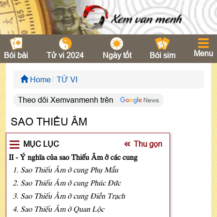
Menu
Bói bài
Tử vi 2024
Ngày tốt
Bói sim
Home
TỬ VI
Theo dõi Xemvanmenh trên
SAO THIẾU ÂM
MỤC LỤC
Thu gọn
II - Ý nghĩa của sao Thiếu Âm ở các cung
1. Sao Thiếu Âm ở cung Phụ Mẫu
2. Sao Thiếu Âm ở cung Phúc Đức
3. Sao Thiếu Âm ở cung Điền Trạch
4. Sao Thiếu Âm ở Quan Lộc