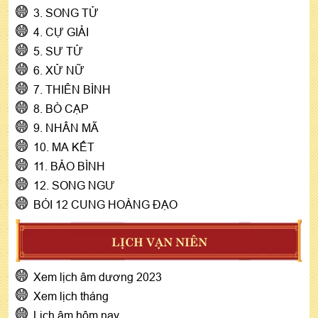
3. SONG TỬ
4. CỰ GIẢI
5. SƯ TỬ
6. XỬ NỮ
7. THIÊN BÌNH
8. BÒ CẠP
9. NHÂN MÃ
10. MA KẾT
11. BẢO BÌNH
12. SONG NGƯ
BÓI 12 CUNG HOÀNG ĐẠO
LỊCH VẠN NIÊN
Xem lịch âm dương 2023
Xem lịch tháng
Lịch âm hôm nay