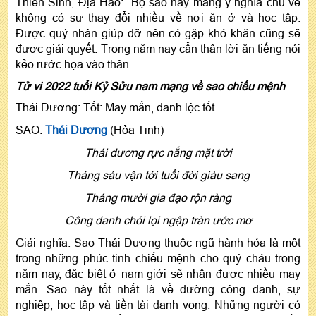
Thiên Sinh, Địa Hao: Bộ sao này mang ý nghĩa chủ về
không có sự thay đổi nhiều về nơi ăn ở và học tập.
Được quý nhân giúp đỡ nên có gặp khó khăn cũng sẽ
được giải quyết. Trong năm nay cẩn thận lời ăn tiếng nói
kẻo rước họa vào thân.
Tử vi 2022 tuổi Kỷ Sửu nam mạng về sao chiếu mệnh
Thái Dương: Tốt: May mắn, danh lộc tốt
SAO:
Thái Dương
(Hỏa Tinh)
Thái dương rực nắng mặt trời
Tháng sáu vận tới tuổi đời giàu sang
Tháng mười gia đạo rộn ràng
Công danh chói lọi ngập tràn ước mơ
Giải nghĩa: Sao Thái Dương thuộc ngũ hành hỏa là một
trong những phúc tinh chiếu mệnh cho quý cháu trong
năm nay, đặc biệt ở nam giới sẽ nhận được nhiều may
mắn. Sao này tốt nhất là về đường công danh, sự
nghiệp, học tập và tiền tài danh vọng. Những người có