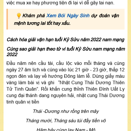
việc mua xe hay phương tiện đi lại vì dễ gây tai nạn.
Khám phá
Xem Bói Ngày Sinh
dự đoán vận
mệnh tương lai tốt hay xấu.
Cách hóa giải vận hạn tuổi Kỷ Sửu năm 2022 nam mạng
Cúng sao giải hạn theo tử vi tuổi Kỷ Sửu nam mạng năm
2022
Đầu năm nên cầu tài, cầu lộc vào mỗi tháng và cúng
ngày 27 âm lịch và cúng vào lúc 21 giờ - 23 giờ, thắp 12
ngọn đèn và lạy về hướng Đông làm lễ. Dùng giấy màu
vàng làm bài vị và ghi “Nhật Cung Thái Dương Thiên
Tử Tinh Quân”. Rồi khấn cung thỉnh Thiên Đình Uất Ly
cung đại thánh dang nguyên hải, nhật cung Thái Dương
tinh quân vị tiền
Thái -Dương như rồng trên mây
Tháng mười, Tháng sáu túi đầy tiền vô
Hăm bảy cúng lạy Nam - Mô