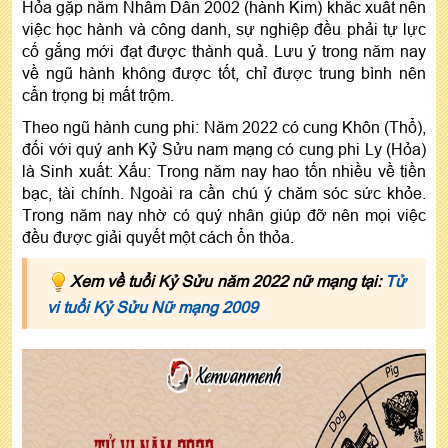
Hỏa gặp năm Nhâm Dần 2002 (hành Kim) khắc xuất nên
việc học hành và công danh, sự nghiệp đều phải tự lực
cố gắng mới đạt được thành quả. Lưu ý trong năm nay
về ngũ hành không được tốt, chỉ được trung bình nên
cẩn trọng bị mất trộm.
Theo ngũ hành cung phi: Năm 2022 có cung Khôn (Thổ),
đối với quý anh Kỷ Sửu nam mạng có cung phi Ly (Hỏa)
là Sinh xuất: Xấu: Trong năm nay hao tốn nhiều về tiền
bạc, tài chính. Ngoài ra cần chú ý chăm sóc sức khỏe.
Trong năm nay nhờ có quý nhân giúp đỡ nên mọi việc
đều được giải quyết một cách ổn thỏa.
Xem về tuổi Kỷ Sửu năm 2022 nữ mạng tại:
Tử
vi tuổi Kỷ Sửu Nữ mạng 2009