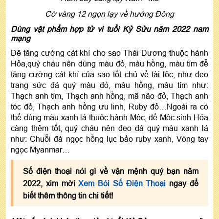
Cờ vàng 12 ngọn lạy về hướng Đông
Dùng vật phẩm hợp tử vi tuổi Kỷ Sửu năm 2022 nam
mạng
Đê tăng cường cát khí cho sao Thái Dương thuộc hành
Hỏa,quý cháu nên dùng màu đỏ, màu hồng, màu tím để
tăng cường cát khí của sao tốt chủ về tài lộc, như đeo
trang sức đá quý màu đỏ, màu hồng, màu tím như:
Thạch anh tím, Thạch anh hồng, mã não đỏ, Thạch anh
tóc đỏ, Thạch anh hồng ưu linh, Ruby đỏ…Ngoài ra có
thể dùng màu xanh lá thuộc hành Mộc, để Mộc sinh Hỏa
càng thêm tốt, quý cháu nên đeo đá quý màu xanh lá
như: Chuỗi đá ngọc hồng lục bảo ruby xanh, Vòng tay
ngọc Myanmar…
Số điện thoại nói gì về vận mệnh quý bạn năm
2022, xim mời
Xem Bói Số Điện Thoại
ngay để
biết thêm thông tin chi tiết!