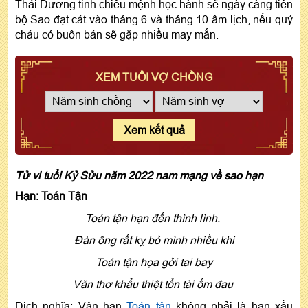
Thái Dương tinh chiếu mệnh học hành sẽ ngày càng tiến
bộ.Sao đạt cát vào tháng 6 và tháng 10 âm lịch, nếu quý
cháu có buôn bán sẽ gặp nhiều may mắn.
XEM TUỔI VỢ CHỒNG
Xem kết quả
Tử vi tuổi Kỷ Sửu năm 2022 nam mạng về sao hạn
Hạn: Toán Tận
Toán tận hạn đến thình lình.
Đàn ông rất kỵ bỏ mình nhiều khi
Toán tận họa gởi tai bay
Văn thơ khẩu thiệt tổn tài ốm đau
Dịch nghĩa: Vận hạn
Toán tận
không phải là hạn xấu