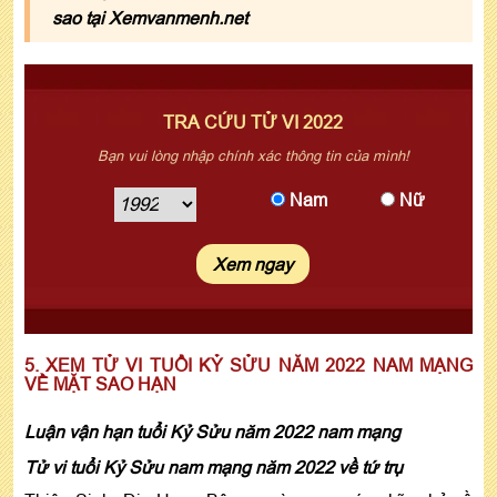
sao tại Xemvanmenh.net
TRA CỨU TỬ VI 2022
Bạn vui lòng nhập chính xác thông tin của mình!
Nam
Nữ
5. XEM TỬ VI TUỔI KỶ SỬU NĂM 2022 NAM MẠNG
VỀ MẶT SAO HẠN
Luận vận hạn tuổi Kỷ Sửu năm 2022 nam mạng
Tử vi tuổi Kỷ Sửu nam mạng năm 2022 về tứ trụ