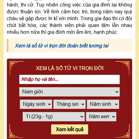
hành, thi cử. Tuy nhiên công việc của gia đình lại không
được thuận lợi. Về tình cảm học trò, trong năm nay quý
cháu sẽ gặp được tri kỉ với mình. Trong gia đạo thì có đôi
chút bất hòa, các thành viên phải quan tâm lẫn nhau
nhiều hơn nữa thì gia đình mới ấm êm, hạnh phúc.
Xem lá số tử vi trọn đời đoán biết tương lai
XEM LÁ SỐ TỬ VI TRỌN ĐỜI
Xem kết quả