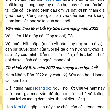
nhất trong phong thủy, tuy nhiên hạn này sẽ hao tốn tiền
tài, của cải, dễ mắc bệnh đau ốm, và bất lợi khi tham gia
giao thông. Cúng sao giải hạn vào đầu năm và không
tham lam tiền bạc sẽ tai qua nạn khỏi.
Vận niên theo tử vi tuổi Kỷ Sửu nam mạng năm 2022
Vận niên: Hổ nhập nội (Cọp ra oai): Tốt
Vận niên Hổ nhập nội chủ về năm nay quý anh có việc
cần sự quyết đoán của tuổi trẻ để định hướng tương lai
sau này của mình. Cần sự chín chắn, nỗ lực kiên trì sẽ
đạt được thành công ngoài mong đợi.
Tử vi tuổi Kỷ Sửu năm 2022 nam mạng theo hạn tuổi
Năm Nhâm Dần 2022 quý cháu Kỷ Sửu gặp hạn Hoang
Ốc, Kim Lâu.
Giải nghĩa hạn:
Hoang ốc
: Ngũ Thọ Tử: Chủ về năm nay
chớ tham gia mua sắm đồ đạc có giá trị chủ về không
thuận lợi và mang đến nhiều thị phi điều tiếng.
Hạn
Kim Lâu
: gặp hạn này quý cháu cần cẩn trọng trong