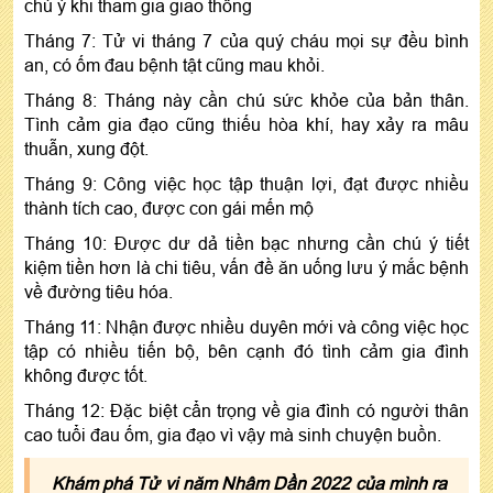
chú ý khi tham gia giao thông
Tháng 7: Tử vi tháng 7 của quý cháu mọi sự đều bình
an, có ốm đau bệnh tật cũng mau khỏi.
Tháng 8: Tháng này cần chú sức khỏe của bản thân.
Tình cảm gia đạo cũng thiếu hòa khí, hay xảy ra mâu
thuẫn, xung đột.
Tháng 9: Công việc học tập thuận lợi, đạt được nhiều
thành tích cao, được con gái mến mộ
Tháng 10: Được dư dả tiền bạc nhưng cần chú ý tiết
kiệm tiền hơn là chi tiêu, vấn đề ăn uống lưu ý mắc bệnh
về đường tiêu hóa.
Tháng 11: Nhận được nhiều duyên mới và công việc học
tập có nhiều tiến bộ, bên cạnh đó tình cảm gia đình
không được tốt.
Tháng 12: Đặc biệt cẩn trọng về gia đình có người thân
cao tuổi đau ốm, gia đạo vì vậy mà sinh chuyện buồn.
Khám phá Tử vi năm Nhâm Dần 2022 của mình ra