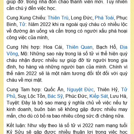
giúp đỡ. trong nhà đón chào thành viên mới. Tuy nhiên
cần chú ý đến việc học.
Cung Xung Chiếu:
Thiên Trù
, Long Đức,
Phá Toái
, Phục
Binh,
Tử
: Năm 2022 khi ra ngoài quý cháu có nhiều lộc
về đường ăn uống và cẩn trọng có người xấu phá hoại
công việc của mình,
Cung Nhị hợp: Hoa Cái,
Thiên Quan
, Bạch Hổ,
Địa
Võng
, Mộ: Những sao này trong lá số tử vi thể hiện quý
cháu nhận được nhiều sự giúp đỡ từ người trong gia
đình, họ hàng và những người bạn của mình. Chính vì
thế năm 2022 sẽ là một năm tương đối tốt đối với quý
cháu về mọi mặt.
Cung Tam hợp: Quốc Ấn,
Nguyệt Đức
, Thiên Hỷ,
Tử
Phủ
, Suy, Lộc Tồn,
Bác Sỹ
, Phúc Đức,
Kiếp Sát
, Lưu Hà,
Tuyệt: Đây là bộ sao mang ý nghĩa chủ về việc nếu tự
kinh doanh, buôn bán sẽ không gặp được nhiều may
mắn, cho dù có bỏ ra bao nhiêu công sức đi chăng nữa.
Kết luận: Như vậy theo lá số tử vi 2022 nam mạng tuổi
Kỷ Sửu sẽ gặp được nhiều thuận lợi trong việc học