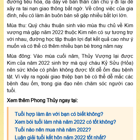
đường tiêu hóa, dạ dày về bản thân cần chú ý đi lại dễ
xảy ra tai nạn giao thông bất ngờ. Về công việc của gia
đình, nếu có làm ăn buôn bán sẽ gặp nhiều bất lợi lớn.
Mùa thu: Quý cháu thuận sinh vào mùa thu chủ về Kim
vượng mà gặp năm 2022 thuộc Kim nên có sự tương trợ
với nhau, đường học tập thuận lợi đạt kết quả cao như ý
muốn và có thể có thêm nhiều bạn bè trong năm nay.
Mùa đông: Vào mùa cuối năm, Thủy Vượng lại được
Kim của năm 2022 sinh trợ mà quý cháu Kỷ Sửu (Hỏa)
nên sức khỏe có phần không được tốt dễ ốm đau bệnh
tật. Vì vậy ra ngoài giao thiệp bạn bè có thể dễ mắc các
bệnh đau ốm, trong gia đạo nên chăm sóc người cao
tuổi.
Xem thêm Phong Thủy ngay tại:
Tuổi hợp làm ăn với bạn có biết không?
Xem bói tuổi làm nhà năm 2022 có tốt không?
Tuổi nào nên mua nhà năm 2022?
Luận giải tuổi kết hôn năm 2022 tốt nhất?