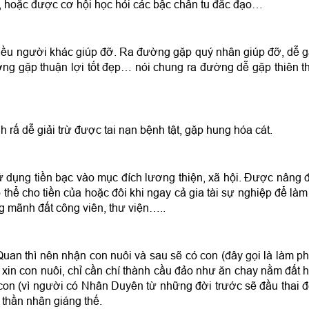
, hoặc được cơ hội học hỏi các bậc chân tu đắc đạo…
iều người khác giúp đỡ. Ra đường gặp quý nhân giúp đỡ, dễ 
ng gặp thuận lợi tốt đẹp… nói chung ra đường dễ gặp thiên t
ấ dễ giải trừ được tai nạn bệnh tật, gặp hung hóa cát.
ử dụng tiền bạc vào mục đích lương thiện, xã hội. Được nâng 
 thể cho tiền của hoặc đôi khi ngay cả gia tài sự nghiệp để làm
 mãnh đất công viên, thư viện…..
an thì nên nhận con nuôi và sau sẽ có con (đây gọi là làm p
xin con nuôi, chỉ cần chí thành cầu đảo như ăn chay nằm đất 
ó con (vì người có Nhân Duyên từ những đời trước sẽ đầu thai 
 thần nhân giáng thế.