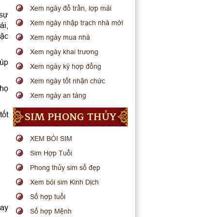
Xem ngày đổ trần, lợp mái
 sự
Xem ngày nhập trạch nhà mới
ái,
oặc
Xem ngày mua nhà
Xem ngày khai trương
iúp
Xem ngày ký hợp đồng
Xem ngày tốt nhận chức
thọ
Xem ngày an táng
SIM PHONG THỦY
tốt
XEM BÓI SIM
Sim Hợp Tuổi
Phong thủy sim số đẹp
Xem bói sim Kinh Dịch
Số hợp tuổi
hay
Số hợp Mệnh