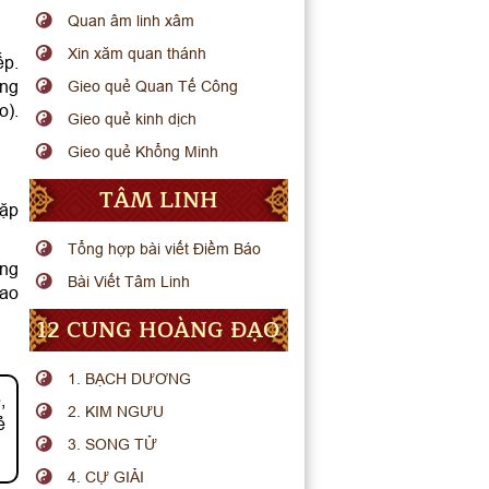
Quan âm linh xâm
Xin xăm quan thánh
ếp.
ờng
Gieo quẻ Quan Tế Công
o).
Gieo quẻ kinh dịch
Gieo quẻ Khổng Minh
TÂM LINH
gặp
Tổng hợp bài viết Điềm Báo
ông
Bài Viết Tâm Linh
sao
12 CUNG HOÀNG ĐẠO
1. BẠCH DƯƠNG
,
2. KIM NGƯU
ẻ
3. SONG TỬ
4. CỰ GIẢI