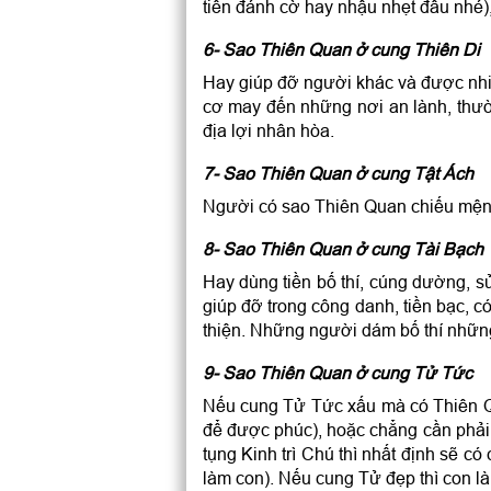
tiên đánh cờ hay nhậu nhẹt đâu nhé)
6- Sao Thiên Quan ở cung Thiên Di
Hay giúp đỡ người khác và được nh
cơ may đến những nơi an lành, thườ
địa lợi nhân hòa.
7- Sao Thiên Quan ở cung Tật Ách
Người có sao Thiên Quan chiếu mệnh r
8- Sao Thiên Quan ở cung Tài Bạch
Hay dùng tiền bố thí, cúng dường, s
giúp đỡ trong công danh, tiền bạc, có
thiện. Những người dám bố thí những
9- Sao Thiên Quan ở cung Tử Tức
Nếu cung Tử Tức xấu mà có Thiên Qu
để được phúc), hoặc chẳng cần phải 
tụng Kinh trì Chú thì nhất định sẽ c
làm con). Nếu cung Tử đẹp thì con là