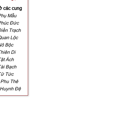
 ở các cung
Phụ Mẫu
Phúc Đức
Điền Trạch
Quan Lộc
Nô Bộc
hiên Di
Tật Ách
Tài Bạch
Tử Tức
 Phu Thê
 Huynh Đệ