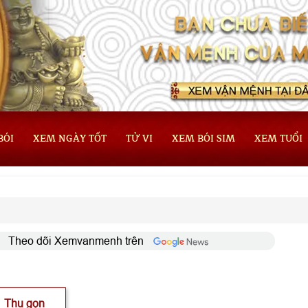
BÓI
XEM NGÀY TỐT
TỬ VI
XEM BÓI SIM
XEM TUỔI
Theo dõi Xemvanmenh trên
Thu gọn