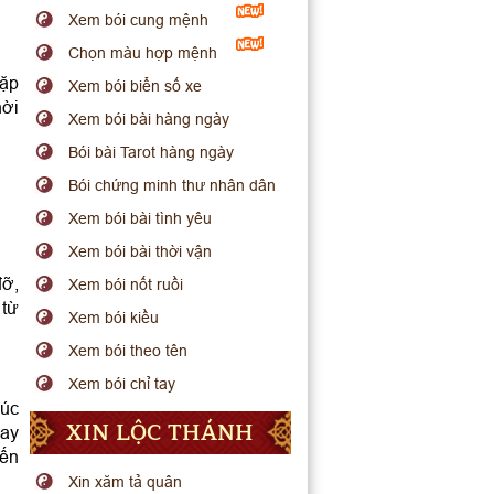
Xem bói cung mệnh
Chọn màu hợp mệnh
gặp
Xem bói biển số xe
hời
Xem bói bài hàng ngày
Bói bài Tarot hàng ngày
Bói chứng minh thư nhân dân
Xem bói bài tình yêu
Xem bói bài thời vận
đỡ,
Xem bói nốt ruồi
 từ
Xem bói kiều
Xem bói theo tên
Xem bói chỉ tay
húc
XIN LỘC THÁNH
hay
đến
Xin xăm tả quân