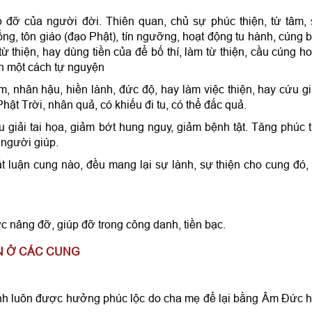
p đỡ của người đời. Thiên quan, chủ sự phúc thiện, từ tâm,
g, tôn giáo (đạo Phật), tín ngưỡng, hoạt động tu hành, cúng b
từ thiện, hay dùng tiền của để bố thí, làm từ thiện, cầu cúng h
nh một cách tự nguyện
m, nhân hậu, hiền lành, đức độ, hay làm việc thiện, hay cứu g
hật Trời, nhân quả, có khiếu đi tu, có thể đắc quả.
giải tai họa, giảm bớt hung nguy, giảm bệnh tật. Tăng phúc 
 người giúp.
 luận cung nào, đều mang lại sự lành, sự thiện cho cung đó, 
nâng đỡ, giúp đỡ trong công danh, tiền bạc.
AN Ở CÁC CUNG
h luôn được hưởng phúc lộc do cha mẹ để lại bằng Âm Đức 