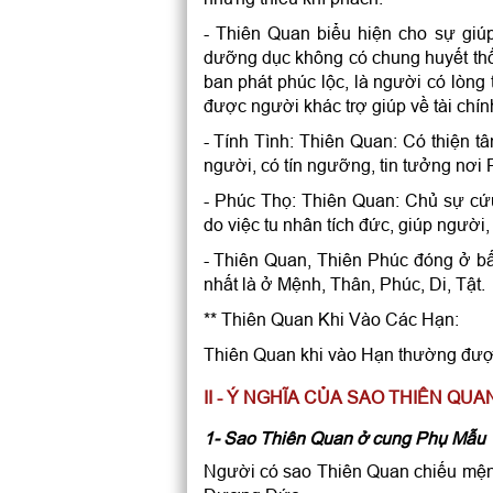
- Thiên Quan biểu hiện cho sự giú
dưỡng dục không có chung huyết thốn
ban phát phúc lộc, là người có lòng 
được người khác trợ giúp về tài chí
- Tính Tình: Thiên Quan: Có thiện tâ
người, có tín ngưỡng, tin tưởng nơi P
- Phúc Thọ: Thiên Quan: Chủ sự cứu 
do việc tu nhân tích đức, giúp người,
- Thiên Quan, Thiên Phúc đóng ở bất
nhất là ở Mệnh, Thân, Phúc, Di, Tật.
** Thiên Quan Khi Vào Các Hạn:
Thiên Quan khi vào Hạn thường được 
II - Ý NGHĨA CỦA SAO THIÊN QU
1- Sao Thiên Quan ở cung Phụ Mẫu
Người có sao Thiên Quan chiếu mện