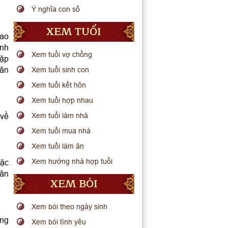
Ý nghĩa con số
XEM TUỔI
sao
ành
Xem tuổi vợ chồng
gặp
hân
Xem tuổi sinh con
Xem tuổi kết hôn
Xem tuổi hợp nhau
 về
Xem tuổi làm nhà
Xem tuổi mua nhà
Xem tuổi làm ăn
Xem hướng nhà hợp tuổi
oặc
hân
XEM BÓI
Xem bói theo ngày sinh
ông
Xem bói tình yêu