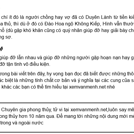
 chí ít đó là người chồng hay vợ đã có Duyên Lành từ tiền ki
a thủ, thì dù ở đó có Đào Hoa ngộ Không Kiếp, Hình vẫn thư
ổ (dù gặp khó khăn cũng có quý nhân giúp đỡ hay giải bày ch
ng sợ.
ệ
n giúp đỡ lẫn nhau và giúp đỡ những người gặp hoạn nạn hay 
 tận tình vô điều kiện.
rong bài viết trên đây, hy vọng bạn đọc đã biết được những th
c biệt là những tính chất cơ bản và ý nghĩa tại các cung của 
khác các bạn có thể tìm hiểu tại xemvanmenh.net nhé
 Chuyên gia phong thủy, tử vi tại xemvanmenh.net,luôn say mê
phong thủy hơn 10 năm qua. Để mang tới những nội dung mới m
 trong và ngoài nước