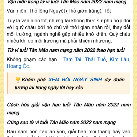
Vận niên trong tử vi tuổi Tân Mão năm 2022 nam mạng
Vận niên: Thỏ lộng Nguyệt (Thỏ giỡn trăng): Tốt
Tuy là vận niên tốt, nhưng lại không thực sự phù hợp đối
với quý cháu bởi nó chủ về thời gian nhàn rỗi, thay đổi
môi trường, ngành nghề gặp nhiều khó khăn. Quý cháu
nhiều khi do môi trường mà phải khiêm nhường.
Tử vi tuổi Tân Mão nam mạng năm 2022 theo hạn tuổi
Không phạm các hạn :
Tam Tai
,
Thái Tuế
,
Kim Lâu
,
Hoang Ốc
.
Khám phá
XEM BÓI NGÀY SINH
dự đoán
tương lai trong ngày tốt hay xấu
Cách hóa giải vận hạn tuổi Tân Mão năm 2022 nam
mạng
Cúng sao tử vi tuổi Tân Mão năm 2022 nam mạng
Đầu năm nên cầu an yên, giải hạn mỗi tháng hay vào