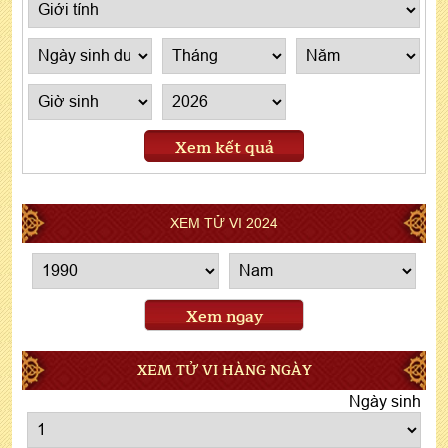
Xem kết quả
XEM TỬ VI 2024
Xem ngay
XEM TỬ VI HÀNG NGÀY
Ngày sinh