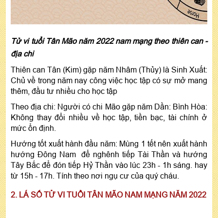
Tử vi tuổi Tân Mão năm 2022 nam mạng theo thiên can -
địa chi
Thiên can Tân (Kim) gặp năm Nhâm (Thủy) là Sinh Xuất:
Chủ về trong năm nay công việc học tập có sự mở mang
thêm, đầu tư nhiều cho học tập
Theo địa chi: Người có chi Mão gặp năm Dần: Bình Hòa:
Không thay đổi nhiều về học tập, tiền bạc, tài chính ở
mức ổn định.
Hướng tốt xuất hành đầu năm: Mùng 1 tết nên xuất hành
hướng Đông Nam để nghênh tiếp Tài Thần và hướng
Tây Bắc để đón tiếp Hỷ Thần vào lúc 23h - 1h sáng. hay
từ 15h - 17h. Tính theo nơi ngụ cư của quý cháu.
2. LÁ SỐ TỬ VI TUỔI TÂN MÃO NAM MẠNG NĂM 2022