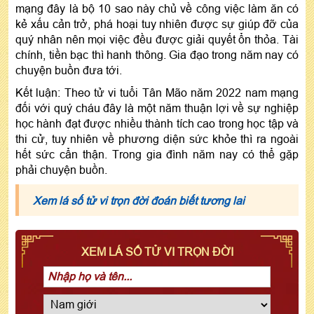
mạng đây là bộ 10 sao này chủ về công việc làm ăn có
kẻ xấu cản trở, phá hoại tuy nhiên được sự giúp đỡ của
quý nhân nên mọi việc đều được giải quyết ổn thỏa. Tài
chính, tiền bạc thì hanh thông. Gia đạo trong năm nay có
chuyện buồn đưa tới.
Kết luận: Theo tử vi tuổi Tân Mão năm 2022 nam mạng
đối với quý cháu đây là một năm thuận lợi về sự nghiệp
học hành đạt được nhiều thành tích cao trong học tập và
thi cử, tuy nhiên về phương diện sức khỏe thì ra ngoài
hết sức cẩn thận. Trong gia đình năm nay có thể gặp
phải chuyện buồn.
Xem lá số tử vi trọn đời đoán biết tương lai
XEM LÁ SỐ TỬ VI TRỌN ĐỜI