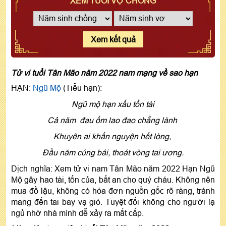
XEM TUỔI VỢ CHỒNG
Xem kết quả
Tử vi tuổi Tân Mão năm 2022 nam mạng về sao hạn
HẠN:
Ngũ Mộ
(Tiểu hạn):
Ngũ mộ hạn xấu tổn tài
Cả năm đau ốm lao đao chẳng lành
Khuyên ai khấn nguyện hết lòng,
Đầu năm cúng bái, thoát vòng tai ương.
Dịch nghĩa: Xem tử vi nam Tân Mão năm 2022 Hạn Ngũ
Mộ gây hao tài, tốn của, bất an cho quý cháu. Không nên
mua đồ lậu, không có hóa đơn nguồn gốc rõ ràng, tránh
mang đến tai bay vạ gió. Tuyệt đối không cho người lạ
ngủ nhờ nhà mình dễ xảy ra mất cắp.