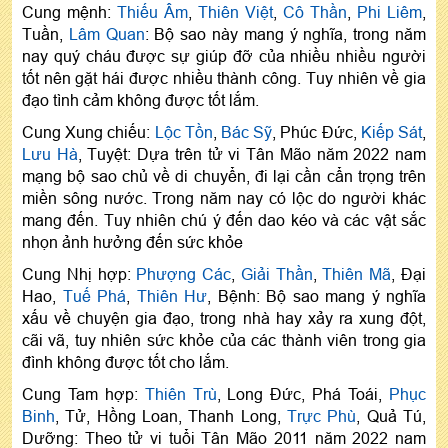
Cung mệnh:
Thiếu Âm
,
Thiên Việt
,
Cô Thần
,
Phi Liêm
,
Tuần,
Lâm Quan
: Bộ sao này mang ý nghĩa, trong năm
nay quý cháu được sự giúp đỡ của nhiều nhiều người
tốt nên gặt hái được nhiều thành công. Tuy nhiên về gia
đạo tình cảm không được tốt lắm.
Cung Xung chiếu:
Lộc Tồn
,
Bác Sỹ
, Phúc Đức,
Kiếp Sát
,
Lưu Hà
, Tuyệt: Dựa trên tử vi Tân Mão năm 2022 nam
mạng bộ sao chủ về di chuyển, đi lại cần cẩn trọng trên
miền sông nước. Trong năm nay có lộc do người khác
mang đến. Tuy nhiên chú ý đến dao kéo và các vật sắc
nhọn ảnh hưởng đến sức khỏe
Cung Nhị hợp:
Phượng Các
,
Giải Thần
,
Thiên Mã
, Đại
Hao,
Tuế Phá
,
Thiên Hư
, Bệnh: Bộ sao mang ý nghĩa
xấu về chuyện gia đạo, trong nhà hay xảy ra xung đột,
cãi vã, tuy nhiên sức khỏe của các thành viên trong gia
đình không được tốt cho lắm.
Cung Tam hợp:
Thiên Trù
, Long Đức, Phá Toái,
Phục
Binh
, Tử, Hồng Loan, Thanh Long,
Trực Phù
, Quả Tú,
Dưỡng: Theo tử vi tuổi Tân Mão 2011 năm 2022 nam