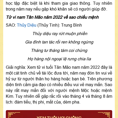
học tập đặc biệt là khi tham gia giao thông. Tuy nhiên
trong năm nay nếu gặp khó khăn sẽ có người giúp đỡ.
Tử vi nam Tân Mão năm 2022 về sao chiếu mệnh
SAO:
Thủy Diệu
(Thủy Tinh): Trung Bình
Thủy diệu ray rứt muộn phiền
Gia đình tan tác rối ren không ngừng
Tháng tư tháng tám coi chừng
Họ hàng nội ngoại lệ rưng chia lìa
Giải nghĩa: Xem tử vi tuổi Tân Mão nam năm 2022 đây là
một cát tinh chủ về tài lộc đưa tới, năm nay đón tin vui về
hỷ sự từ người thân họ hàng hoặc bạn bè. Trên phương
diện tình cảm gia đạo có nhiều điều vui vẻ may mắn. Sao
này rất may mắn đối với người mệnh Mộc hoặc mệnh
Kim. Tuy nhiên dễ gặp rắc rối vào tháng 4 và tháng 8 âm
lịch: đàm tiếu, thị phi, mất của, dèm pha.