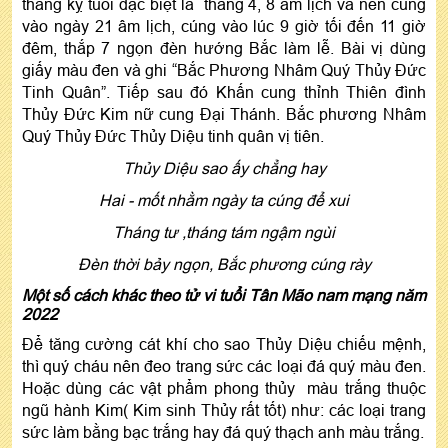
tháng kỵ tuổi đặc biệt là tháng 4, 8 âm lịch và nên cúng
vào ngày 21 âm lịch, cúng vào lúc 9 giờ tối đến 11 giờ
đêm, thắp 7 ngọn đèn hướng Bắc làm lễ. Bài vị dùng
giấy màu đen và ghi “Bắc Phương Nhâm Quý Thủy Đức
Tinh Quân”. Tiếp sau đó Khấn cung thỉnh Thiên đình
Thủy Đức Kim nữ cung Đại Thánh. Bắc phương Nhâm
Quý Thủy Đức Thủy Diệu tinh quân vị tiên.
Thủy Diệu sao ấy chẳng hay
Hai - mốt nhằm ngày ta cúng để xui
Tháng tư ,tháng tám ngậm ngùi
Đèn thời bảy ngọn, Bắc phương cúng rày
Một số cách khác theo tử vi tuổi Tân Mão nam mạng năm
2022
Để tăng cường cát khí cho sao Thủy Diệu chiếu mệnh,
thì quý cháu nên đeo trang sức các loại đá quý màu đen.
Hoặc dùng các vật phẩm phong thủy màu trắng thuộc
ngũ hành Kim( Kim sinh Thủy rất tốt) như: các loại trang
sức làm bằng bạc trắng hay đá quý thạch anh màu trắng.