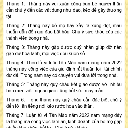
Tháng 1: Tháng này vui xuân cùng bạn bè người thân
cần chú ý đến các vật dụng như dao, kéo dễ gậy thương
tật.
Tháng 2: Tháng này bố mẹ hay xảy ra xung đột, mâu
thuẫn dẫn đến gia đạo bất hòa. Chú ý sức khỏe của các
thành viên trong nhà.
Tháng 3: Tháng này gặp được quý nhân giúp đỡ nên
gặp dữ hóa lành, mọi việc đều suôn sẻ.
Tháng 4: Theo tử vi tuổi Tân Mão nam mạng năm 2022
tháng này công việc của gia đình rất thuận lợi, tài chính
dư dả. Trong năm nay có chuyện vui đưa tới trong nhà.
Tháng 5: Tháng này quý cháu kết giao được với nhiều
bạn mới, việc ngoại giao cũng hết sức may mắn.
Tháng 6: Trong tháng này quý cháu cần đặc biệt chú ý
đến lời ăn tiếng nói kẻo rước họa vào thân.
Tháng 7: Luận tử vi Tân Mão năm 2022 nam mạng đây
là tháng mà công việc làm ăn, kinh doanh của bố mẹ gặp
nhiều khó khăn, bất lợi. Chú ý sức khỏe.