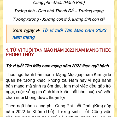
Cung phi - Đoài (Hành Kim)
Tướng tinh - Con nhà Thanh Ðế – Trường mạng
Tướng xương - Xương con thỏ, tướng tinh con rái
Xem ngay ⏩
Tử vi tuổi Tân Mão năm 2023
nam mạng
1. TỬ VI TUỔI TÂN MÃO NĂM 2022 NAM MẠNG THEO
PHONG THỦY
Tử vi tuổi Tân Mão nam mạng năm 2022 theo ngũ hành
Theo ngũ hành bản mệnh: Mạng Mộc gặp năm Kim lại là
quan hệ tương khắc, không tốt. Năm nay vì ngũ hành
bản mạng mà sinh ra ốm đau, làm mọi việc đều gặp trở
ngại, cuộc sống gia đình khó khăn, bất hòa thuận và việc
chăn nuôi không được thuận lợi.
Theo ngũ hành cung phi: Cung Phi tuổi Đoài (Kim) gặp
năm 2022 là Khôn (Thổ): Tương sinh: Tốt: Công việc