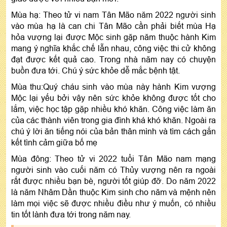
Mùa hạ: Theo tử vi nam Tân Mão năm 2022 người sinh
vào mùa hạ là can chi Tân Mão cần phải biết mùa Hạ
hỏa vượng lại được Mộc sinh gặp năm thuộc hành Kim
mang ý nghĩa khắc chế lẫn nhau, công việc thi cử không
đạt được kết quả cao. Trong nhà năm nay có chuyện
buồn đưa tới. Chú ý sức khỏe dễ mắc bệnh tật.
Mùa thu:Quý cháu sinh vào mùa này hành Kim vượng
Mộc lại yếu bởi vậy nên sức khỏe không được tốt cho
lắm, việc học tập gặp nhiều khó khăn. Công việc làm ăn
của các thành viên trong gia đình khá khó khăn. Ngoài ra
chú ý lời ăn tiếng nói của bản thân mình và tìm cách gắn
kết tình cảm giữa bố mẹ
Mùa đông: Theo tử vi 2022 tuổi Tân Mão nam mạng
người sinh vào cuối năm có Thủy vượng nên ra ngoài
rất được nhiều bạn bè, người tốt giúp đỡ. Do năm 2022
là năm Nhâm Dần thuộc Kim sinh cho năm và mệnh nên
làm mọi việc sẽ được nhiều điều như ý muốn, có nhiều
tin tốt lành đưa tới trong năm nay.