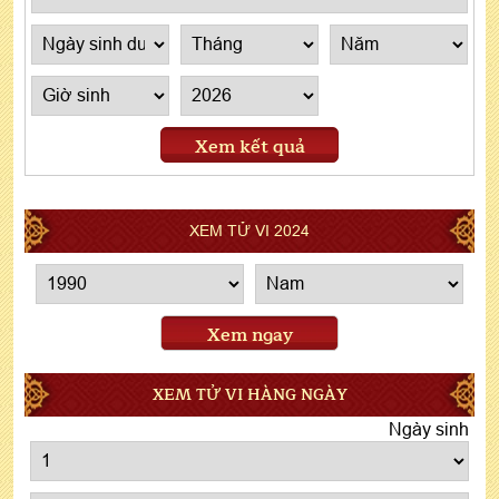
Xem kết quả
XEM TỬ VI 2024
Xem ngay
XEM TỬ VI HÀNG NGÀY
Ngày sinh