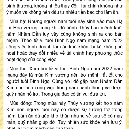
bình thường, không nhiều thay đổi. Tài chính không như
ý muốn và không nên đầu tư nhiều tiền bạc cho làm ăn.
- Mùa hạ: Những người nam tuổi này sinh vào mùa Hạ
thì Hỏa vượng trong khi đó hành Thủy bản mệnh khô,
năm Nhâm Dần tuy vậy cũng không sinh ra cho bản
mệnh. Theo tử vi tuổi Bính Ngọ nam mạng năm 2022
công việc kinh doanh làm ăn khó khăn, bị kẻ khác phá
hoại hoặc thay đổi nhiều về tài chính hay phương thức
hoạt động của công việc.
- Mùa thu: Xem bói tử vi tuổi Bính Ngọ năm 2022 nam
mạng đây là mùa Kim vượng nên trợ mệnh rất tốt cho
người tuổi Bính Ngọ. Cùng với đó gặp năm Nhâm Dần
Kim cho nên công việc trong năm hanh thông và được
quý nhân hỗ trợ. Trong gia đạo có tin vui đưa tới.
- Mùa đông: Trong mùa này Thủy vượng kết hợp năm
Kim nên người tuổi này có được sự tương trợ trong
năm. Làm ăn dù gặp khó khăn nhưng về sau sẽ có may
mắn, quý nhân giúp đỡ. Tuy nhiên sức khỏe nên lưu ý,
nhất là về tim mạch cần cẩn thận.