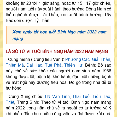
khoảng từ 23 tới 1 giờ sáng, hoặc từ 15 - 17 giờ chiều,
người nam tuổi này xuất hành theo hướng Đông Nam có
thể nghênh được Tài Thần, còn xuất hành hướng Tây
Bắc đón được Hỷ Thần.
Xem ngày tốt hợp tuổi Bính Ngọ năm 2022 nam
mạng
LÁ SỐ TỬ VI TUỔI BÍNH NGỌ NĂM 2022 NAM MẠNG
- Cung mệnh ( Cung tiểu Vận ):
Phượng Các
,
Giải Thần
,
Thiên Mã
,
Đại Hao
,
Tuế Phá
,
Thiên Hư
, Bệnh: Bộ sao
này chủ về sức khỏe của người nam sinh năm 1966
không được tốt, bệnh tật khó tránh, đặc biệt những bệnh
về mất ngủ hay đường tiêu hóa. Đồ gỗ trong nhà dễ bị
hư hỏng.
- Cung Xung chiếu:
LN Văn Tinh
,
Thái Tuế
,
Tiểu Hao
,
Triệt
, Tràng Sinh: Theo tử vi tuổi Bính Ngọ nam mạng
năm 2022 trong năm chủ về ra ngoài có tư tưởng và ý
chí phấn đấu cho nhiều công việc và đạt được kết quả.