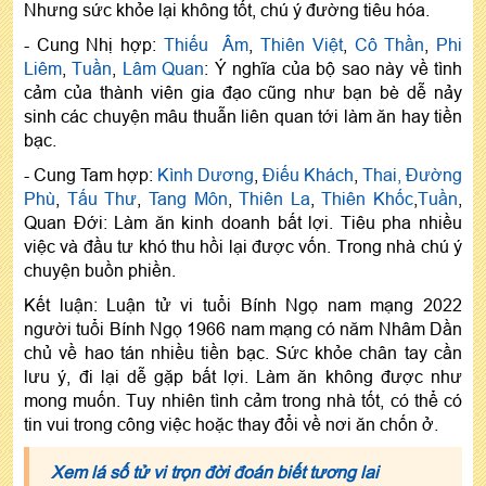
Nhưng sức khỏe lại không tốt, chú ý đường tiêu hóa.
- Cung Nhị hợp:
Thiếu Âm
,
Thiên Việt
,
Cô Thần
,
Phi
Liêm
,
Tuần
,
Lâm Quan
: Ý nghĩa của bộ sao này về tình
cảm của thành viên gia đạo cũng như bạn bè dễ nảy
sinh các chuyện mâu thuẫn liên quan tới làm ăn hay tiền
bạc.
- Cung Tam hợp:
Kình Dương
,
Điếu Khách
,
Thai,
Đường
Phù
,
Tấu Thư
,
Tang Môn
,
Thiên La
,
Thiên Khốc
,
Tuần
,
Quan Đới: Làm ăn kinh doanh bất lợi. Tiêu pha nhiều
việc và đầu tư khó thu hồi lại được vốn. Trong nhà chú ý
chuyện buồn phiền.
Kết luận: Luận tử vi tuổi Bính Ngọ nam mạng 2022
người tuổi Bính Ngọ 1966 nam mạng có năm Nhâm Dần
chủ về hao tán nhiều tiền bạc. Sức khỏe chân tay cần
lưu ý, đi lại dễ gặp bất lợi. Làm ăn không được như
mong muốn. Tuy nhiên tình cảm trong nhà tốt, có thể có
tin vui trong công việc hoặc thay đổi về nơi ăn chốn ở.
Xem lá số tử vi trọn đời đoán biết tương lai