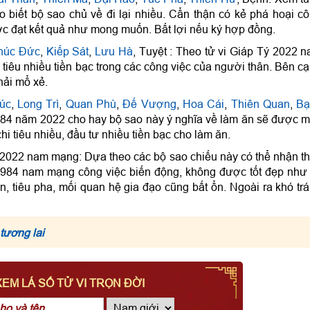
 biết bộ sao chủ về đi lại nhiều. Cẩn thận có kẻ phá hoại c
c đạt kết quả như mong muốn. Bất lợi nếu ký hợp đồng.
húc Đức
,
Kiếp Sát
,
Lưu Hà
, Tuyệt : Theo tử vi Giáp Tý 2022 
tiêu nhiều tiền bạc trong các công việc của người thân. Bên c
hải mổ xẻ.
úc
,
Long Trì
,
Quan Phù
,
Đế Vượng
,
Hoa Cái
,
Thiên Quan
,
Bạ
1984 năm 2022 cho hay bộ sao này ý nghĩa về làm ăn sẽ được 
hi tiêu nhiều, đầu tư nhiều tiền bạc cho làm ăn.
ăm 2022 nam mạng: Dựa theo các bộ sao chiếu này có thể nhận t
984 nam mạng công việc biến động, không được tốt đẹp như
án, tiêu pha, mối quan hệ gia đạo cũng bất ổn. Ngoài ra khó tr
 tương lai
XEM LÁ SỐ TỬ VI TRỌN ĐỜI