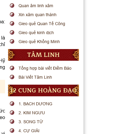
Quan âm linh xâm
Xin xăm quan thánh
òa:
Gieo quẻ Quan Tế Công
Gieo quẻ kinh dịch
 là
Gieo quẻ Khổng Minh
chỉ
TÂM LINH
 Hỷ
áng
Tổng hợp bài viết Điềm Báo
Bài Viết Tâm Linh
12 CUNG HOÀNG ĐẠO
1. BẠCH DƯƠNG
sức
2. KIM NGƯU
heo
3. SONG TỬ
4. CỰ GIẢI
 vi