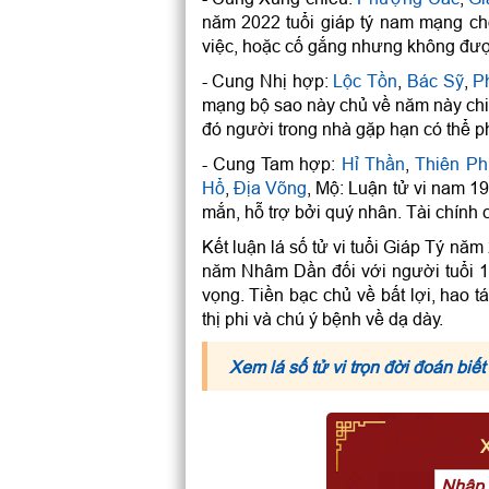
năm 2022 tuổi giáp tý nam mạng cho
việc, hoặc cố gắng nhưng không đượ
- Cung Nhị hợp:
Lộc Tồn
,
Bác Sỹ
,
P
mạng bộ sao này chủ về năm này chi 
đó người trong nhà gặp hạn có thể p
- Cung Tam hợp:
Hỉ Thần
,
Thiên Ph
Hổ
,
Địa Võng
, Mộ: Luận tử vi nam 
mắn, hỗ trợ bởi quý nhân. Tài chính c
Kết luận lá số tử vi tuổi Giáp Tý n
năm Nhâm Dần đối với người tuổi 1
vọng. Tiền bạc chủ về bất lợi, hao t
thị phi và chú ý bệnh về dạ dày.
Xem lá số tử vi trọn đời đoán biết