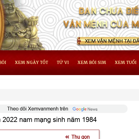
BÓI
XEM NGÀY TỐT
TỬ VI
XEM BÓI SIM
XEM TUỔI
Theo dõi Xemvanmenh trên
ăm 2022 nam mạng sinh năm 1984
Thu gọn