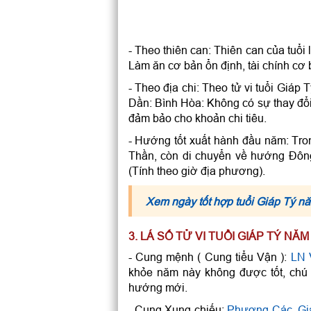
- Theo thiên can: Thiên can của tuổ
Làm ăn cơ bản ổn định, tài chính cơ 
- Theo địa chi: Theo tử vi tuổi Giáp
Dần: Bình Hòa: Không có sự thay đổi 
đảm bảo cho khoản chi tiêu.
- Hướng tốt xuất hành đầu năm: Tr
Thần, còn di chuyển về hướng Đôn
(Tính theo giờ địa phương).
Xem ngày tốt hợp tuổi Giáp Tý 
3. LÁ SỐ TỬ VI TUỔI GIÁP TÝ NĂ
- Cung mệnh ( Cung tiểu Vận ):
LN 
khỏe năm này không được tốt, chú 
hướng mới.
- Cung Xung chiếu:
Phượng Các
,
Gi