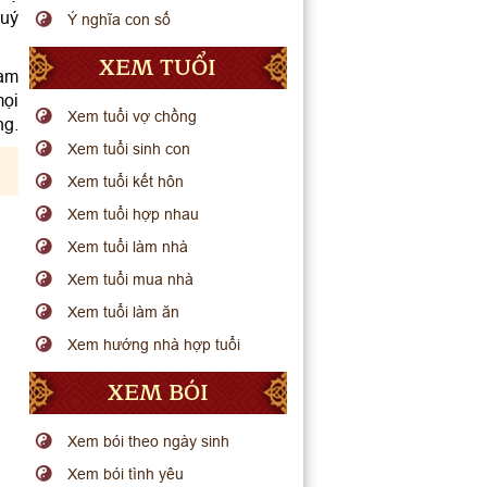
quý
Ý nghĩa con số
XEM TUỔI
nam
mọi
Xem tuổi vợ chồng
ng.
Xem tuổi sinh con
Xem tuổi kết hôn
Xem tuổi hợp nhau
Xem tuổi làm nhà
Xem tuổi mua nhà
Xem tuổi làm ăn
Xem hướng nhà hợp tuổi
XEM BÓI
Xem bói theo ngày sinh
Xem bói tình yêu