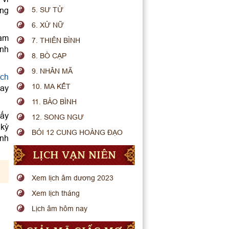
ông
5. SƯ TỬ
6. XỬ NỮ
nam
7. THIÊN BÌNH
ạnh
8. BÒ CẠP
9. NHÂN MÃ
ch
10. MA KẾT
may
11. BẢO BÌNH
hấy
12. SONG NGƯ
 kỳ
BÓI 12 CUNG HOÀNG ĐẠO
ánh
LỊCH VẠN NIÊN
Xem lịch âm dương 2023
Xem lịch tháng
Lịch âm hôm nay