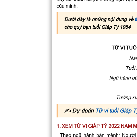
của mình.
Dưới đây là những nội dung về
t
cho quý bạn tuổi Giáp Tý 1984
TỬ VI TUỔ
Nam
Tuổi 
Ngũ hành bả
Tướng xươ
✍ Dự đoán
Tử vi tuổi Giáp
1. XEM TỬ VI GIÁP TÝ 2022 NA
- Theo ngũ hành bản mệnh: Người