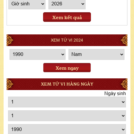
Xem kết quả
XEM TỬ VI 2024
Xem ngay
XEM TỬ VI HÀNG NGÀY
Ngày sinh