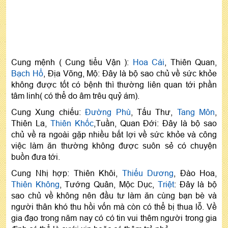
Cung mệnh ( Cung tiểu Vận ):
Hoa Cái
, Thiên Quan,
Bạch Hổ
, Địa Võng, Mộ: Đây là bộ sao chủ về sức khỏe
không được tốt có bệnh thì thường liên quan tới phần
tâm linh( có thể do âm trêu quỷ ám).
Cung Xung chiếu:
Đường Phù
, Tấu Thư,
Tang Môn
,
Thiên La,
Thiên Khốc
,Tuần, Quan Đới: Đây là bộ sao
chủ về ra ngoài gặp nhiều bất lợi về sức khỏe và công
việc làm ăn thường không được suôn sẻ có chuyện
buồn đưa tới.
Cung Nhị hợp: Thiên Khôi,
Thiếu Dương
, Đào Hoa,
Thiên Không
, Tướng Quân, Mộc Dục,
Triệt
: Đây là bộ
sao chủ về không nên đầu tư làm ăn cùng bạn bè và
người thân khó thu hồi vốn mà còn có thể bị thua lỗ. Về
gia đạo trong năm nay có có tin vui thêm người trong gia