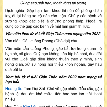
Cúng sao giải hạn, thoát vòng tai ương.
Dịch nghĩa: Gặp hạn Tam kheo thì nên đề phòng chân
tay, đi lại bằng xe cộ nên cẩn thận. Chú ý các bệnh về
xương khớp đặc biệt là chứng phong thấp. Ngoài ra
cũng có thể gặp các bệnh về mắt làm giảm thị lực.
Vận niên theo tử vi tuổi Giáp Thân nam mạng năm 2022
Vận niên: Cẩu cuồng Phong (Chó dại) xấu
Vận niên cẩu cuồng Phong, gặp bất lợi trong quan hệ
bạn bè, xã giao. Quý bạn không nên lập bè phái, đua đòi
vui chơi…dễ gặp điều không thuận theo ý mình, sinh
nóng giận, xử sự nông nổi thiếu khôn ngoan, gây hậu
quả bất lợi.
Xem bói tử vi tuổi Giáp Thân năm 2022 nam mạng về
hạn tuổi
Hoang ốc
: Tam Đại Sát: Chủ về gặp nhiều điều xấu, gặp
bệnh tật đau ốm khó chữa, tiền bạc hao tán thất thoát
nhiều
Hạn Dính
Kim Lâu
chủ về không nên mua xe cộ hay về