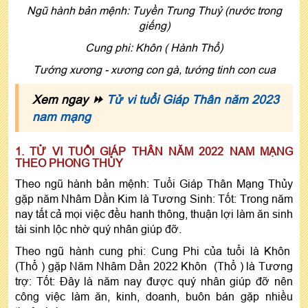
Ngũ hành bản mệnh: Tuyền Trung Thuỷ (nước trong
giếng)
Cung phi: Khôn ( Hành Thổ)
Tướng xương - xương con gà, tướng tinh con cua
Xem ngay ⏩
Tử vi tuổi Giáp Thân năm 2023
nam mạng
1. TỬ VI TUỔI GIÁP THÂN NĂM 2022 NAM MẠNG
THEO PHONG THỦY
Theo ngũ hành bản mệnh: Tuổi Giáp Thân Mạng Thủy
gặp năm Nhâm Dần Kim là Tương Sinh: Tốt: Trong năm
nay tất cả mọi việc đều hanh thông, thuận lợi làm ăn sinh
tài sinh lộc nhờ quý nhân giúp đỡ.
Theo ngũ hành cung phi: Cung Phi của tuổi là Khôn
(Thổ ) gặp Năm Nhâm Dần 2022 Khôn (Thổ ) là Tương
trợ: Tốt: Đây là năm nay được quý nhân giúp đỡ nên
công việc làm ăn, kinh, doanh, buôn bán gặp nhiều