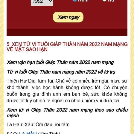
5. XEM TỬ VI TUỔI GIÁP THÂN NĂM 2022 NAM MẠNG
VỀ MẶT SAO HẠN
Xem vận hạn tuổi Giáp Thân năm 2022 nam mạng
Tử vi tuổi Giáp Thân nam mạng năm 2022 về tứ trụ
Thiên Hư Địa Tam Tai: Chủ về có nhiều trở ngại, mưu sự
khó thành, việc học hành không được tốt. Có chuyện
buồn trong gia đình anh em bạn bè, sức khỏe không
được tốt tuy nhiên ra ngoài có nhiều niềm vui đưa tới
Xem tử vi Giáp Thân 2022 nam mạng theo sao chiếu
mệnh
La Hầu: Xấu: Ốm đau, rối rắm
SAO:
LA HẦU
(Kim Tinh)