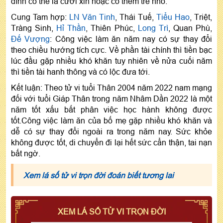
đình có thể là cưới xin hoặc có thêm trẻ nhỏ.
Cung Tam hợp:
LN Văn Tinh
, Thái Tuế,
Tiểu Hao
, Triệt,
Tràng Sinh,
Hỉ Thần
, Thiên Phúc,
Long Trì
, Quan Phù,
Đế Vượng
: Công việc làm ăn năm nay có sự thay đổi
theo chiều hướng tích cực. Về phần tài chính thì tiền bạc
lúc đầu gặp nhiều khó khăn tuy nhiên về nửa cuối năm
thì tiền tài hanh thông và có lộc đưa tới.
Kết luận: Theo tử vi tuổi Thân 2004 năm 2022 nam mạng
đối với tuổi Giáp Thân trong năm Nhâm Dần 2022 là một
năm tốt xấu bất phân việc học hành không được
tốt.Công việc làm ăn của bố mẹ gặp nhiều khó khăn và
dễ có sự thay đổi ngoài ra trong năm nay. Sức khỏe
không được tốt, di chuyển đi lại hết sức cẩn thận, tai nạn
bất ngờ.
Xem lá số tử vi trọn đời đoán biết tương lai
XEM LÁ SỐ TỬ VI TRỌN ĐỜI