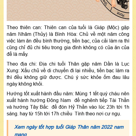
Theo thiên can: Thiên can của tuổi là Giáp (Mộc) gặp
năm Nhâm (Thủy) là Bình Hòa: Chủ về một năm công
việc làm ăn đều bình thường, tiền bạc, của cải làm ra thì
cũng chỉ đủ chi tiêu trong gia đình không có của ăn của
để là mấy.
Theo địa chi: Địa chi tuổi Thân gặp năm Dần là Lục
Xung: Xấu chủ về di chuyển đi lại nhiều, tiền bạc làm ra
thì đều không giữ được. Chú ý sức khỏe ốm đau lâu
ngày không khỏi.
Hướng tốt xuất hành đầu năm: Mùng 1 tết quý cháu nên
xuất hành hướng Đông Nam để nghênh tiếp Tài Thần
và hướng Tây Bắc để đón Hỷ Thần vào lúc 23h tới 1h
sáng. hay từ 15h tới 17h chiều Tính theo nơi cư ngụ.
Xem ngày tốt hợp tuổi Giáp Thân năm 2022 nam
mạng