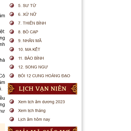
5. SƯ TỬ
6. XỬ NỮ
năm
7. THIÊN BÌNH
ệt:
8. BÒ CẠP
ong
9. NHÂN MÃ
anh
10. MA KẾT
11. BẢO BÌNH
nhà
12. SONG NGƯ
 Cô
BÓI 12 CUNG HOÀNG ĐẠO
năm
LỊCH VẠN NIÊN
i.
iều
Xem lịch âm dương 2023
ông
Xem lịch tháng
như
Lịch âm hôm nay