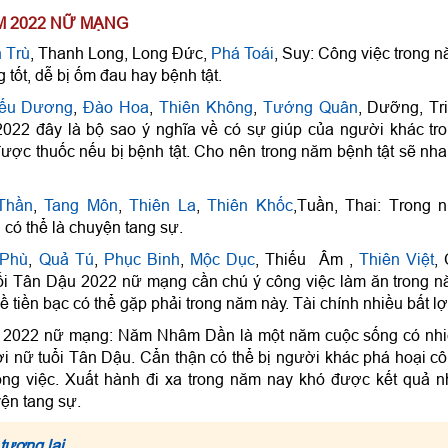
ĂM 2022 NỮ MẠNG
 Trù
, Thanh Long, Long Đức,
Phá Toái
, Suy: Công việc trong 
 tốt, dễ bị ốm đau hay bệnh tật.
iếu Dương
,
Đào Hoa
,
Thiên Không
,
Tướng Quân
, Dưỡng, Tri
22 đây là bộ sao ý nghĩa về có sự giúp của người khác tr
ược thuốc nếu bị bệnh tật. Cho nên trong năm bệnh tật sẽ nh
Thần
,
Tang Môn
,
Thiên La
,
Thiên Khốc
,Tuần, Thai: Trong 
 có thể là chuyện tang sự.
 Phù
,
Quả Tú
,
Phục Binh
,
Mộc Dục
, Thiếu Âm ,
Thiên Việt
,
tuổi Tân Dậu 2022 nữ mạng cần chú ý công việc làm ăn trong 
tiền bạc có thể gặp phải trong năm này. Tài chính nhiều bất lợ
 năm 2022 nữ mạng: Năm Nhâm Dần là một năm cuộc sống có nh
ời nữ tuổi Tân Dậu. Cẩn thận có thể bị người khác phá hoại c
công việc. Xuất hành đi xa trong năm nay khó được kết quả 
ện tang sự.
 tương lai