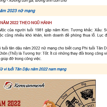
ng - Xương con gà, tướng tinh con chó
 năm 2023 nữ mạng
G NĂM 2022 THEO NGŨ HÀNH
Mộc của người tuổi 1981 gặp năm Kim: Tương khắc: Xấu: 
iệc cũng nhiều khó khăn, kinh doanh đề phòng thua lỗ. Lục 
i tuổi tân dậu năm 2022 nữ mạng cho biết cung Phi tuổi Tân 
 (Thổ) là Tương trợ: Tốt: Ít có những thay đổi trong công v
giúp đỡ trong công việc.
ử vi tuổi Tân Dậu năm 2022 nam mạng