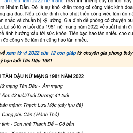
uổi Tân Dậu năm 2022 nữ mạng
1981 thì những quý bà tuổi này
năm Nhâm Dần. Đó là sự khó khăn trong cả công việc kinh do
ong gia đạo. Nếu có dự định cho phát triển công việc làm ăn 
n nhắc và chuẩn bị kỹ lưỡng. Gia đình đề phòng có chuyện b
u. Lá số tử vi tuổi dậu 1981 nữ mạng năm 2022 về xuất hành đi
hể ảnh hưởng xấu tới sức khỏe. Tiền bạc hao tán nhiều cho c
h đó công việc làm ăn cũng hao tán nhiều.
về
xem tử vi 2022 của 12 con giáp
từ chuyên gia phong thủy
ý bạn tuổi Tân Dậu 1981
ỔI TÂN DẬU NỮ MẠNG 1981 NĂM 2022
Nữ mạng Tân Dậu - Âm mạng
 Âm: 42 tuổi/Tuổi Dương: 41 tuổi
bản mệnh: Thạch Lựu Mộc (cây lựu đá)
Cung phi: Cấn ( Hành Thổ)
tinh - Con nhà Thanh Ðế – Cô bần