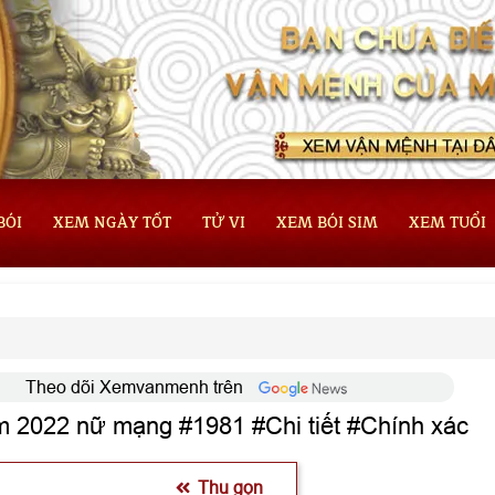
BÓI
XEM NGÀY TỐT
TỬ VI
XEM BÓI SIM
XEM TUỔI
Theo dõi Xemvanmenh trên
m 2022 nữ mạng #1981 #Chi tiết #Chính xác
Thu gọn