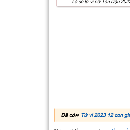
Lá số tử vi nữ Tân Dậu 20
Đã có⏩
Tử vi 2023 12 con gi