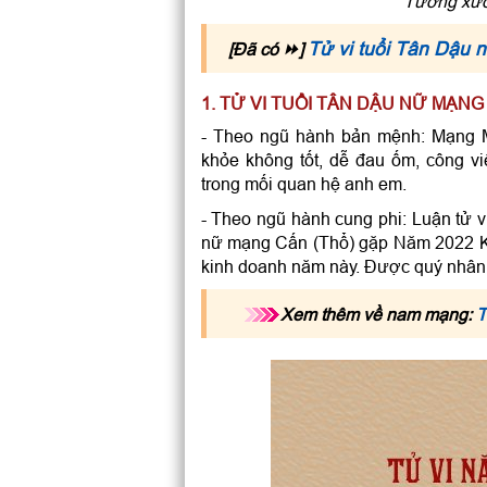
Tướng xươ
Tử vi tuổi Tân Dậu
[Đã có ⏩]
1. TỬ VI TUỔI TÂN DẬU NỮ MẠN
- Theo ngũ hành bản mệnh: Mạng 
khỏe không tốt, dễ đau ốm, công v
trong mối quan hệ anh em.
- Theo ngũ hành cung phi: Luận tử v
nữ mạng Cấn (Thổ) gặp Năm 2022 Khôn
kinh doanh năm này. Được quý nhân 
Xem thêm về nam mạng:
T