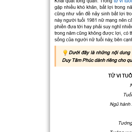
Khái quát tổng quan: Trong
tử vi t
gặp nhiều khó khăn, bất lợi trong 
cũng như vấn đề nảy sinh bất lợi tr
này người tuổi 1981 nữ mạng nên câ
phiền đưa tới hay phải suy nghĩ nhiề
trong năm cũng không được lợi, có t
sống của người nữ tuổi này, bên cạn
Dưới đây là những nội dung 
Duy Tâm Phúc dành riêng cho qu
TỬ VI TU
Tuổi
Ngũ hành 
Tướng 