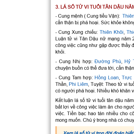
3. LÁ SỐ TỬ VI TUỔI TÂN DẬU N
- Cung mệnh ( Cung tiểu Vận):
Thiên
cẩn thận bị phá hoại. Sức khỏe không
- Cung Xung chiếu:
Thiên Khôi
,
Th
Luận tử vi Tân Dậu nữ mạng năm 20
công việc cũng như gặp được thầy đ
khỏi.
- Cung Nhị hợp:
Đường Phù
,
Hỷ 
chuyện buồn có thể đưa tới, cẩn thận
- Cung Tam hợp:
Hồng Loan
,
Trực
Thần,
Phi Liêm
, Tuyệt: Theo tử vi 
có người phá hoại. Nhiều khó khăn về 
Kết luận lá số tử vi tuổi tân dậu
bất lợi về công việc làm ăn cho ngư
việc. Tiền bạc hao tán nhiều cho 
mong muốn. Chú ý trong nhà có chuy
Xem lá số tử vi trọn đời đoán biết