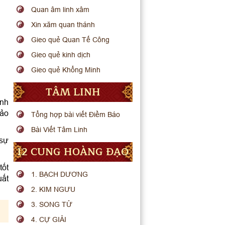
Quan âm linh xâm
Xin xăm quan thánh
Gieo quẻ Quan Tế Công
Gieo quẻ kinh dịch
Gieo quẻ Khổng Minh
TÂM LINH
ình
bảo
Tổng hợp bài viết Điềm Báo
Bài Viết Tâm Linh
 sự
12 CUNG HOÀNG ĐẠO
tốt
1. BẠCH DƯƠNG
uất
2. KIM NGƯU
3. SONG TỬ
4. CỰ GIẢI