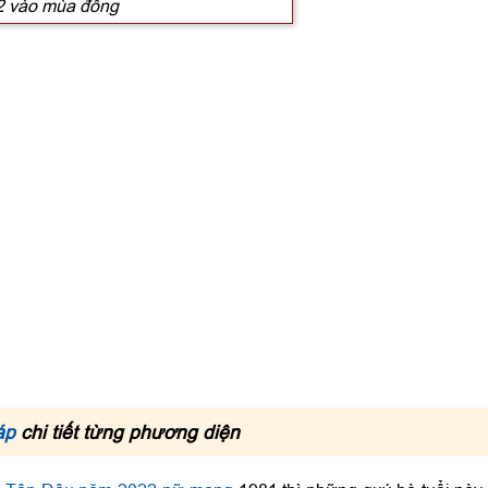
22 vào mùa đông
áp
chi tiết từng phương diện