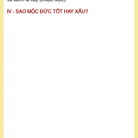
IV - SAO MỘC ĐỨC TỐT HAY XẤU?