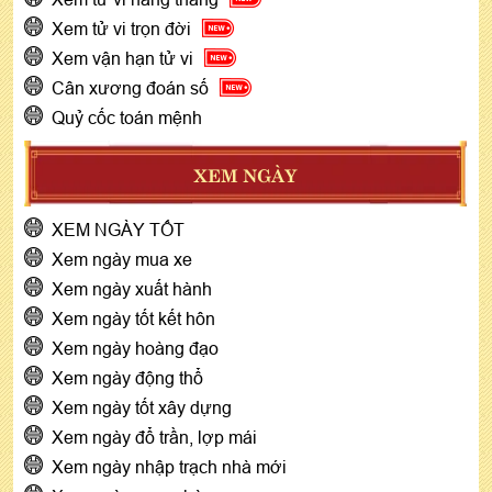
Xem tử vi trọn đời
Xem vận hạn tử vi
Cân xương đoán số
Quỷ cốc toán mệnh
XEM NGÀY
XEM NGÀY TỐT
Xem ngày mua xe
Xem ngày xuất hành
Xem ngày tốt kết hôn
Xem ngày hoàng đạo
Xem ngày động thổ
Xem ngày tốt xây dựng
Xem ngày đổ trần, lợp mái
Xem ngày nhập trạch nhà mới