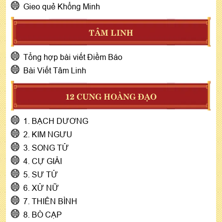
Gieo quẻ Khổng Minh
TÂM LINH
Tổng hợp bài viết Điềm Báo
Bài Viết Tâm Linh
12 CUNG HOÀNG ĐẠO
1. BẠCH DƯƠNG
2. KIM NGƯU
3. SONG TỬ
4. CỰ GIẢI
5. SƯ TỬ
6. XỬ NỮ
7. THIÊN BÌNH
8. BÒ CẠP