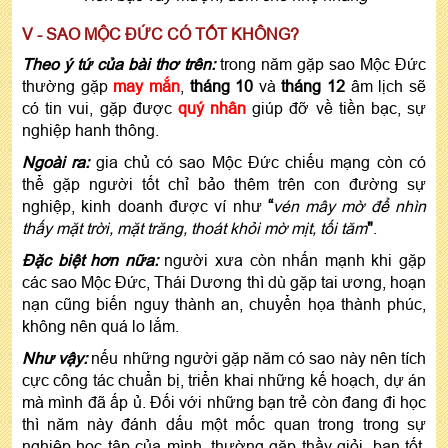
V - SAO MỘC ĐỨC CÓ TỐT KHÔNG?
Theo ý tứ của bài thơ trên:
trong năm gặp sao Mộc Đức
thường gặp
may mắn
,
tháng 10
và
tháng 12
âm lịch sẽ
có tin vui, gặp được
quý nhân
giúp đỡ về tiền bạc, sự
nghiệp hanh thông.
Ngoài ra:
gia chủ có sao Mộc Đức chiếu mạng còn có
thể gặp người tốt chỉ bảo thêm trên con đường sự
nghiệp, kinh doanh được ví như
“
vén mây mờ để nhìn
thấy mặt trời, mặt trăng, thoát khỏi mờ mịt, tối tăm
"
.
Đặc biệt hơn nữa:
người xưa còn nhấn mạnh khi gặp
các sao Mộc Đức, Thái Dương thì dù gặp tai ương, hoạn
nạn cũng biến nguy thành an, chuyển họa thành phúc,
không nên quá lo lắm.
Như vậy:
nếu những người gặp năm có sao này nên tích
cực công tác chuẩn bị, triển khai những kế hoạch, dự án
mà mình đã ấp ủ. Đối với những bạn trẻ còn đang đi học
thì năm này đánh dấu một mốc quan trong trong sự
nghiệp học tập của mình, thường gặp thầy giỏi, bạn tốt,