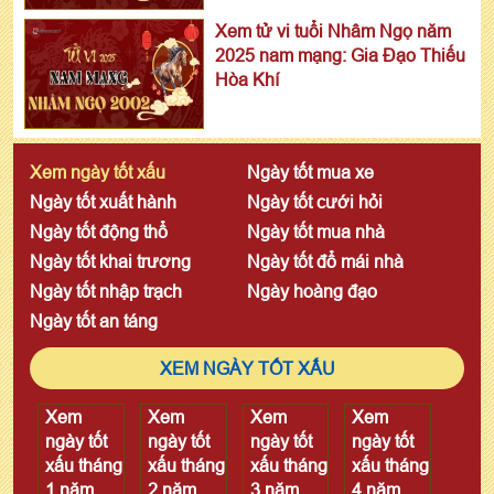
Xem tử vi tuổi Nhâm Ngọ năm
2025 nam mạng: Gia Đạo Thiếu
Hòa Khí
Xem ngày tốt xấu
Ngày tốt mua xe
Ngày tốt xuất hành
Ngày tốt cưới hỏi
Ngày tốt động thổ
Ngày tốt mua nhà
Ngày tốt khai trương
Ngày tốt đổ mái nhà
Ngày tốt nhập trạch
Ngày hoàng đạo
Ngày tốt an táng
XEM NGÀY TỐT XẤU
Xem
Xem
Xem
Xem
ngày tốt
ngày tốt
ngày tốt
ngày tốt
xấu tháng
xấu tháng
xấu tháng
xấu tháng
1 năm
2 năm
3 năm
4 năm