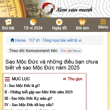
Menu
Bói bài
Tử vi 2024
Ngày tốt
Bói sim
Home
TỬ VI
Tổng hợp bài viết tử vi
Theo dõi Xemvanmenh trên
Sao Mộc Đức và những điều bạn chưa
biết về sao Mộc Đức năm 2025
MỤC LỤC
Thu gọn
I - Sao Mộc Đức là gì?
II - Những tuổi gặp sao Mộc Đức năm 2025
III - Sao Mộc Đức Kỵ màu gì?
IV - Sao Mộc Đức tốt hay xấu?