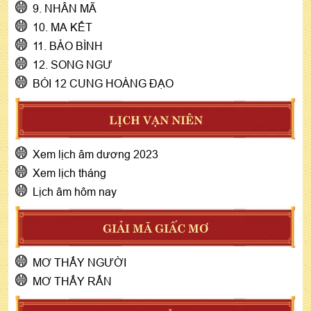
9. NHÂN MÃ
10. MA KẾT
11. BẢO BÌNH
12. SONG NGƯ
BÓI 12 CUNG HOÀNG ĐẠO
LỊCH VẠN NIÊN
Xem lịch âm dương 2023
Xem lịch tháng
Lịch âm hôm nay
GIẢI MÃ GIẤC MƠ
MƠ THẤY NGƯỜI
MƠ THẤY RẮN