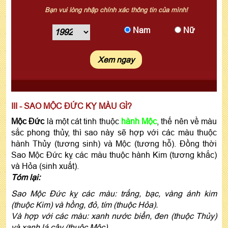
Bạn vui lòng nhập chính xác thông tin của mình!
Nam
Nữ
Xem ngay
III - SAO MỘC ĐỨC KỴ MÀU GÌ?
Mộc Đức
là một cát tinh thuộc
hành Mộc
, thế nên về màu
sắc phong thủy, thì sao này sẽ hợp với các màu thuộc
hành Thủy (tương sinh) và Mộc (tương hỗ). Đồng thời
Sao Mộc Đức kỵ các màu thuộc hành Kim (tương khắc)
và Hỏa (sinh xuất).
Tóm lại:
Sao Mộc Đức kỵ các màu: trắng, bạc, vàng ánh kim
(thuộc Kim) và hồng, đỏ, tím (thuộc Hỏa).
Và hợp với các màu: xanh nước biển, đen (thuộc Thủy)
và xanh lá cây (thuộc Mộc).