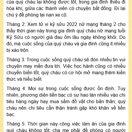
của quý cháu lại không được tốt, trong gia đình thiếu đi
hòa khí, giữa các thành viên có chuyện bất đồng. Đi lại
chú ý đề phòng tai nạn xe cộ.
Tháng 2: Xem tử vi kỷ sửu 2022 nữ mạng tháng 2 cho
thấy thời gian này trong gia đình quý cháu nữ mạng tuổi
Kỷ Sửu có người già đau ốm lâu ngày không khỏi. Do
đó, mà cuộc sống của quý cháu và gia đình cũng ít nhiều
bị xáo trộn.
Tháng 3: Trong cuộc sống quý cháu sẽ đón nhiều tin vui
chuyện may mắn đưa tới. Việc học hành cũng có nhiều
chuyển biến tốt, quý cháu có cơ hội mở mang thêm kiến
thức và hiểu biết.
Tháng 4: Mọi sự trong cuộc sống được ổn định. Tuy
nhiên, phương diện tiền bạc có sự hao tán nhiều vào chi
tiêu hàng ngày hay mua sắm đồ vật cho bản thân; quý
cháu nên chi tiêu cẩn thận tránh gặp khó khăn về tiền
bạc.
Tháng 5: Thời gian này công việc làm ăn của gia đình
quý cháu không tốt; cha mẹ phải đề phòng có người