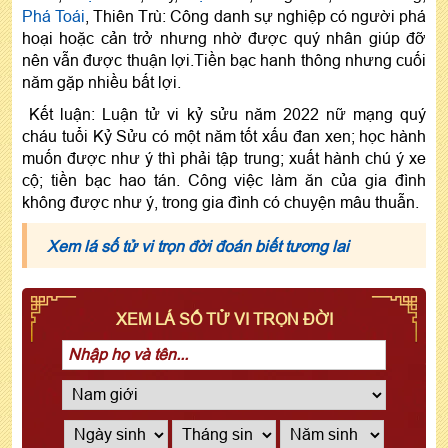
Phá Toái
, Thiên Trù: Công danh sự nghiệp có người phá
hoại hoặc cản trở nhưng nhờ được quý nhân giúp đỡ
nên vẫn được thuận lợi.Tiền bạc hanh thông nhưng cuối
năm gặp nhiều bất lợi.
Kết luận: Luận tử vi kỷ sửu năm 2022 nữ mạng quý
cháu tuổi Kỷ Sửu có một năm tốt xấu đan xen; học hành
muốn được như ý thì phải tập trung; xuất hành chú ý xe
cộ; tiền bạc hao tán. Công việc làm ăn của gia đình
không được như ý, trong gia đình có chuyện mâu thuẫn.
Xem lá số tử vi trọn đời đoán biết tương lai
XEM LÁ SỐ TỬ VI TRỌN ĐỜI