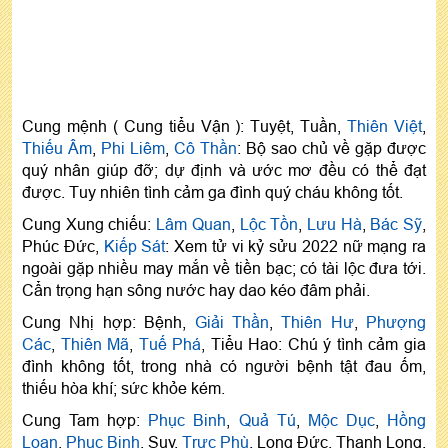
Cung mệnh ( Cung tiểu Vận ): Tuyệt, Tuần,
Thiên Việt
,
Thiếu Âm
,
Phi Liêm
,
Cô Thần
: Bộ sao chủ về gặp được
quý nhân giúp đỡ; dự định và ước mơ đều có thể đạt
được. Tuy nhiên tình cảm ga đình quý cháu không tốt.
Cung Xung chiếu:
Lâm Quan
,
Lộc Tồn
,
Lưu Hà
,
Bác Sỹ
,
Phúc Đức,
Kiếp Sát
: Xem tử vi kỷ sửu 2022 nữ mạng ra
ngoài gặp nhiều may mắn về tiền bạc; có tài lộc đưa tới.
Cẩn trọng hạn sông nước hay dao kéo đâm phải.
Cung Nhị hợp: Bệnh,
Giải Thần
,
Thiên Hư
,
Phượng
Các
,
Thiên Mã
,
Tuế Phá
, Tiểu Hao: Chú ý tình cảm gia
đình không tốt, trong nhà có người bệnh tật đau ốm,
thiếu hòa khí; sức khỏe kém.
Cung Tam hợp:
Phục Binh
,
Quả Tú
,
Mộc Dục
,
Hồng
Loan
,
Phục Binh
, Suy,
Trực Phù
, Long Đức, Thanh Long,