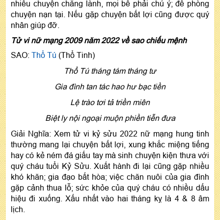
nhiều chuyện chẳng lành, mọi bề phải chú ý; đề phòng
chuyện nạn tại. Nếu gặp chuyện bất lợi cũng được quý
nhân giúp đỡ.
Tử vi nữ mạng 2009 năm 2022 về sao chiếu mệnh
SAO:
Thổ Tú
(Thổ Tinh)
Thổ Tú tháng tám tháng tư
Gia đình tan tác hao hư bạc tiền
Lệ trào tơi tả triền miên
Biệt ly nội ngoại muộn phiền tiễn đưa
Giải Nghĩa: Xem tử vi kỷ sửu 2022 nữ mạng hung tinh
thường mang lại chuyện bất lợi, xung khắc miệng tiếng
hay có kẻ ném đá giấu tay mà sinh chuyện kiện thưa với
quý cháu tuổi Kỷ Sửu. Xuất hành đi lại cũng gặp nhiều
khó khăn; gia đạo bất hòa; việc chăn nuôi của gia đình
gặp cảnh thua lỗ; sức khỏe của quý cháu có nhiều dấu
hiệu đi xuống. Xấu nhất vào hai tháng kỵ là 4 & 8 âm
lịch.