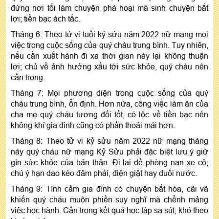
đứng nơi tối làm chuyện phá hoại mà sinh chuyện bất
lợi; tiền bạc ách tắc.
Tháng 6: Theo tử vi tuổi kỷ sửu năm 2022 nữ mạng mọi
việc trong cuộc sống của quý cháu trung bình. Tuy nhiên,
nếu cần xuất hành đi xa thời gian này lại không thuận
lợi; chủ về ảnh hưởng xấu tới sức khỏe, quý cháu nên
cẩn trọng.
Tháng 7: Mọi phương diện trong cuộc sống của quý
cháu trung bình, ổn định. Hơn nữa, công việc làm ăn của
cha mẹ quý cháu tương đối tốt, có lộc về tiền bạc nên
không khí gia đình cũng có phần thoải mái hơn.
Tháng 8: Theo tử vi kỷ sửu năm 2022 nữ mạng tháng
này quý cháu nữ mạng Kỷ Sửu phải đặc biệt lưu ý giữ
gìn sức khỏe của bản thân. Đi lại đề phòng nạn xe cộ;
chú ý hạn dao kéo đâm phải, điện giật hay đuối nước.
Tháng 9: Tình cảm gia đình có chuyện bất hòa, cãi vã
khiến quý cháu muộn phiền suy nghĩ mà chểnh mảng
việc học hành. Cẩn trọng kết quả học tập sa sút, khó theo