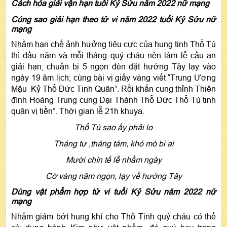
Cách hóa giải vận hạn tuổi Kỷ Sửu năm 2022 nữ mạng
Cúng sao giải hạn theo tử vi năm 2022 tuổi Kỷ Sửu nữ
mạng
Nhằm hạn chế ảnh hưởng tiêu cực của hung tinh Thổ Tú
thì đầu năm và mỗi tháng quý cháu nên làm lễ cầu an
giải hạn; chuẩn bị 5 ngọn đèn đặt hướng Tây lạy vào
ngày 19 âm lịch; cùng bài vị giấy vàng viết “Trung Ương
Mậu Kỷ Thổ Đức Tinh Quân”. Rồi khấn cung thỉnh Thiên
đình Hoàng Trung cung Đại Thánh Thổ Đức Thổ Tú tinh
quân vị tiền”. Thời gian lễ 21h khuya.
Thổ Tú sao ấy phải lo
Tháng tư ,tháng tám, khó mò bi ai
Mười chín tế lễ nhằm ngày
Cờ vàng năm ngọn, lạy về hướng Tây
Dùng vật phẩm hợp tử vi tuổi Kỷ Sửu năm 2022 nữ
mạng
Nhằm giảm bớt hung khí cho Thổ Tinh quý cháu có thể