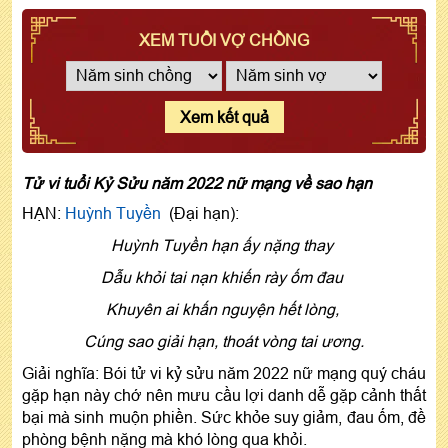
XEM TUỔI VỢ CHỒNG
Xem kết quả
Tử vi tuổi Kỷ Sửu năm 2022 nữ mạng về sao hạn
HẠN:
Huỳnh Tuyền
(Đại hạn):
Huỳnh Tuyền hạn ấy nặng thay
Dẫu khỏi tai nạn khiến rày ốm đau
Khuyên ai khấn nguyện hết lòng,
Cúng sao giải hạn, thoát vòng tai ương.
Giải nghĩa: Bói tử vi kỷ sửu năm 2022 nữ mạng quý cháu
gặp hạn này chớ nên mưu cầu lợi danh dễ gặp cảnh thất
bại mà sinh muộn phiền. Sức khỏe suy giảm, đau ốm, đề
phòng bệnh nặng mà khó lòng qua khỏi.