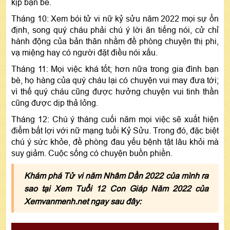
kịp bạn bè.
Tháng 10: Xem bói tử vi nữ kỷ sửu năm 2022 mọi sự ổn
định, song quý cháu phải chú ý lời ăn tiếng nói, cử chỉ
hành động của bản thân nhằm đề phòng chuyện thị phi,
vạ miệng hay có người đặt điều nói xấu.
Tháng 11: Mọi việc khá tốt; hơn nữa trong gia đình bạn
bè, họ hàng của quý cháu lại có chuyện vui may đưa tới;
vì thế quý cháu cũng được hưởng chuyện vui tinh thần
cũng được dịp thả lỏng.
Tháng 12: Chú ý tháng cuối năm mọi việc sẽ xuất hiện
điểm bất lợi với nữ mạng tuổi Kỷ Sửu. Trong đó, đặc biệt
chú ý sức khỏe, đề phòng đau yếu bệnh tật lâu khỏi mà
suy giảm. Cuộc sống có chuyện buồn phiền.
Khám phá Tử vi năm Nhâm Dần 2022 của mình ra
sao tại Xem Tuổi 12 Con Giáp Năm 2022 của
Xemvanmenh.net ngay sau đây: