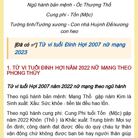
Ngũ hành bản mệnh - Ốc Thượng Thổ
Cung phi - Tốn (Mộc)
Tướng tinh/Tướng xương - Con nhà Huỳnh Đế/xương
con heo
Tử vi tuổi Đinh Hợi 2007 nữ mạng
[Đã có ✅]
2023
1. TỬ VI TUỔI ĐINH HỢI NĂM 2022 NỮ MẠNG THEO
PHONG THỦY
Tử vi tuổi Hợi 2007 năm 2022 nữ mạng theo ngũ hành
Theo ngũ hành bản mệnh: Mạng Thổ gặp năm Kim là
Sinh xuất: Xấu: Sức khỏe - tiền tài đều hao tổn.
Theo ngũ hành cung phi: Cung Phi tuổi Tốn (Mộc) gặp
năm 2022 Khôn (Thổ ) là Khắc xuất: Trung bình: Mọi sự
ổn định; công danh đạt được đều do quý cháu tự thân
vận động chứ không được bạn bè hay người thân giúp