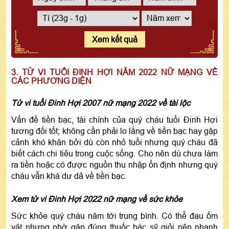
Xem kết quả
3. TỬ VI TUỔI ĐINH HỢI NĂM 2022 NỮ MẠNG VỀ
CÁC PHƯƠNG DIỆN
Tử vi tuổi Đinh Hợi 2007 nữ mạng 2022 về tài lộc
Vấn đề tiền bạc, tài chính của quý cháu tuổi Đinh Hợi
tương đối tốt; không cần phải lo lắng về tiền bạc hay gặp
cảnh khó khăn bởi dù còn nhỏ tuổi nhưng quý cháu đã
biết cách chi tiêu trong cuộc sống. Cho nên dù chưa làm
ra tiền hoặc có được nguồn thu nhập ổn định nhưng quý
cháu vẫn khá dư dả về tiền bạc.
Xem tử vi Đinh Hợi 2022 nữ mạng về sức khỏe
Sức khỏe quý cháu năm tới trung bình. Có thể đau ốm
vặt nhưng nhờ gặp đúng thuốc bác sỹ giỏi nên nhanh