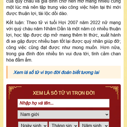
của quý cháu và gia đình chớ nên mở mang nhiều cùng
một lúc mà nên tập trung vào công việc hiện tại thì mới
được thuận lợi, tài lộc dồi dào.
Kết luận: Theo tử vi tuổi Hợi 2007 năm 2022 nữ mạng
với quý cháu năm Nhâm Dần là một năm có nhiều thuận
lợi, học tập được dịp mở mang thêm tri thức, xuất hành
đi xe gặp được nhiều bạn tốt lại được quý nhân giúp đỡ;
công việc cũng đạt được như mong muốn. Hơn nữa,
trong gia đình đón nhiều tin vui đưa tới, tình cảm chan
hòa đầm ấm.
Xem lá số tử vi trọn đời đoán biết tương lai
XEM LÁ SỐ TỬ VI TRỌN ĐỜI