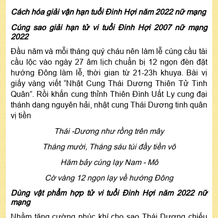
Cách hóa giải vận hạn tuổi Đinh Hợi năm 2022 nữ mạng
Cúng sao giải hạn tử vi tuổi Đinh Hợi 2007 nữ mạng
2022
Đầu năm và mỗi tháng quý cháu nên làm lễ cúng cầu tài
cầu lộc vào ngày 27 âm lịch chuẩn bị 12 ngọn đèn đặt
hướng Đông làm lễ, thời gian từ 21-23h khuya. Bài vị
giấy vàng viết “Nhật Cung Thái Dương Thiên Tử Tinh
Quân”. Rồi khấn cung thỉnh Thiên Đình Uất Ly cung đại
thánh dang nguyên hải, nhật cung Thái Dương tinh quân
vị tiền
Thái -Dương như rồng trên mây
Tháng mười, Tháng sáu túi đầy tiền vô
Hăm bảy cúng lạy Nam - Mô
Cờ vàng 12 ngọn lạy về hướng Đông
Dùng vật phẩm hợp tử vi tuổi Đinh Hợi năm 2022 nữ
mạng
Nhằm tăng cường phúc khí cho sao Thái Dương chiếu