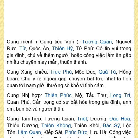
Cung mệnh ( Cung tiểu Vận ):
Tướng Quân
, Nguyệt
Đức,
Tử
, Quốc Ấn,
Thiên Hỷ
, Tử Phủ: Có tin vui trong
gia đình, chủ về thêm người hoặc công việc làm ăn gặp
nhiều chuyện may mắn, thuận thành.
Cung Xung chiếu:
Trực Phù
, Mộc Dục,
Quả Tú
, Hồng
Loan: Chú ý ra ngoài gặp chuyện bất lợi, nhất là liên
quan tới nam giới thường sẽ khổ vì tình cảm.
Cung Nhị hợp:
Thiên Phúc
, Mộ, Tấu Thư,
Long Trì
,
Quan Phù: Cẩn trọng có sự bất hòa trong gia đình, anh
em, bạn bè và người thân.
Cung Tam hợp: Tướng Quân,
Triệt
, Dưỡng,
Đào Hoa
,
Thiếu Dương,
Thiên Không
, Thiên Khôi,
Bác Sỹ
, Lộc
Tồn,
Lâm Quan
, Kiếp Sát,
Phúc Đức
, Lưu Hà: Công việc