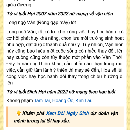
giữa đường.
Tử vi tuổi Hợi 2007 năm 2022 nữ mạng về vận niên
Long ngộ Vân (Rồng gặp mây) tốt
Long ngộ Vân, rất có lợi cho công việc hay học hành, có
cơ hội phát huy khả năng, chọn lựa môi trường sinh hoạt
phù hợp, đạt được thành quả như ý. Tuy nhiên, Vận niên
này cũng báo hiệu một cuộc sống có nhiều thay đổi, lên
hay xuống cũng còn tùy thuộc một phần vào Vận Thời.
Đây là năm bị Thiên khắc, cần phải cẩn thận trong mọi
việc, cần giữ tâm lành ý thiện thì may sẽ đến, Họa sẽ lùi,
công việc hay học hành đổi thay trong chiều hướng đi
lên
Tử vi tuổi Đinh Hợi năm 2022 nữ mạng theo hạn tuổi
Không phạm
Tam Tai
,
Hoang Ốc
,
Kim Lâu
Khám phá
Xem Bói Ngày Sinh
dự đoán vận
mệnh tương lai tốt hay xấu.