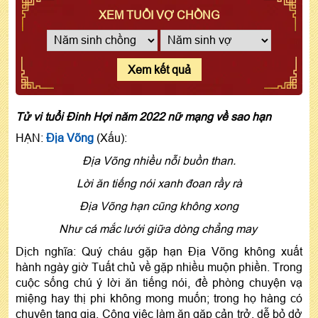
XEM TUỔI VỢ CHỒNG
Xem kết quả
Tử vi tuổi Đinh Hợi năm 2022 nữ mạng về sao hạn
HẠN:
Địa Võng
(Xấu):
Địa Võng nhiều nỗi buồn than.
Lời ăn tiếng nói xanh đoan rầy rà
Ðịa Võng hạn cũng không xong
Như cá mắc lưới giữa dòng chẳng may
Dịch nghĩa: Quý cháu gặp hạn Địa Võng không xuất
hành ngày giờ Tuất chủ về gặp nhiều muộn phiền. Trong
cuộc sống chú ý lời ăn tiếng nói, đề phòng chuyện vạ
miệng hay thị phi không mong muốn; trong họ hàng có
chuyện tang gia. Công việc làm ăn gặp cản trở, dễ bỏ dở