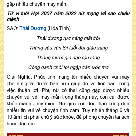
gặp nhiều chuyện may mắn.
Tử vi tuổi Hợi 2007 năm 2022 nữ mạng về sao chiếu
mệnh
SAO:
Thái Dương
(Hỏa Tinh)
Thái dương rực nắng mặt trời
Tháng sáu vận tới tuổi đời giàu sang
Tháng mười gia đạo rộn ràng
Công danh chói lọi ngập tràn ước mơ
Giải Nghĩa: Phúc tinh mang tới nhiều chuyện vui may
cho nữ giới; được bạn hữu giúp đỡ về tiền bạc; công
việc thuận lợi. Phụ nữ có thai cũng gặp được nhiều
chuyện vui vẻ, may mắn trong tháng này; con cái được
khỏe mạnh - mỹ miều. Nữ giới còn độc thân cũng đón
nhiều tin vui về chuyện tình cảm. Tuy nhiên tháng 6 và
10 âm lịch phải chú ý sức khỏe, đề phòng chuyện tai ách
hoặc đau ốm.