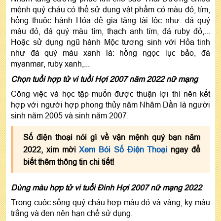
mệnh quý cháu có thể sử dụng vật phẩm có màu đỏ, tím,
hồng thuộc hành Hỏa để gia tăng tài lộc như: đá quý
màu đỏ, đá quý màu tím, thạch anh tím, đá ruby đỏ,...
Hoặc sử dụng ngũ hành Mộc tương sinh với Hỏa tinh
như đá quý màu xanh lá: hồng ngọc lục bảo, đá
myanmar, ruby xanh,...
Chọn tuổi hợp tử vi tuổi Hợi 2007 năm 2022 nữ mạng
Công việc và học tập muốn được thuận lợi thì nên kết
hợp với người hợp phong thủy năm Nhâm Dần là người
sinh năm 2005 và sinh năm 2007.
Số điện thoại nói gì về vận mệnh quý bạn năm
2022, xim mời
Xem Bói Số Điện Thoại
ngay để
biết thêm thông tin chi tiết!
Dùng màu hợp tử vi tuổi Đinh Hợi 2007 nữ mạng 2022
Trong cuộc sống quý cháu hợp màu đỏ và vàng; kỵ màu
trắng và đen nên hạn chế sử dụng.