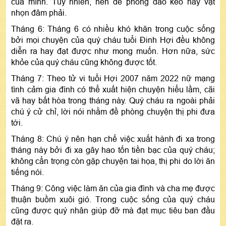
của mình. Tuy nhiên, nên đề phòng dao kéo hay vật
nhọn đâm phải.
Tháng 6: Tháng 6 có nhiều khó khăn trong cuộc sống
bởi mọi chuyện của quý cháu tuổi Đinh Hợi đều không
diễn ra hay đạt được như mong muốn. Hơn nữa, sức
khỏe của quý cháu cũng không được tốt.
Tháng 7: Theo tử vi tuổi Hợi 2007 năm 2022 nữ mạng
tình cảm gia đình có thể xuất hiện chuyện hiểu lầm, cãi
vã hay bất hòa trong tháng này. Quý cháu ra ngoài phải
chú ý cử chỉ, lời nói nhằm đề phòng chuyện thị phi đưa
tới.
Tháng 8: Chú ý nên hạn chế việc xuất hành đi xa trong
tháng này bởi đi xa gây hao tốn tiền bạc của quý cháu;
không cẩn trọng còn gặp chuyện tai họa, thị phi do lời ăn
tiếng nói.
Tháng 9: Công việc làm ăn của gia đình và cha mẹ được
thuận buồm xuôi gió. Trong cuộc sống của quý cháu
cũng được quý nhân giúp đỡ mà đạt mục tiêu ban đầu
đặt ra.