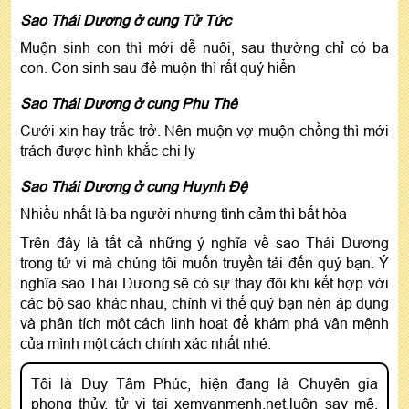
Sao Thái Dương ở cung Tử Tức
Muộn sinh con thì mới dễ nuôi, sau thường chỉ có ba
con. Con sinh sau đẻ muộn thì rất quý hiển
Sao Thái Dương ở cung Phu Thê
Cưới xin hay trắc trở. Nên muộn vợ muộn chồng thì mới
trách được hình khắc chi ly
Sao Thái Dương ở cung Huynh Đệ
Nhiều nhất là ba người nhưng tình cảm thì bất hòa
Trên đây là tất cả những ý nghĩa về sao Thái Dương
trong tử vi mà chúng tôi muốn truyền tải đến quý bạn. Ý
nghĩa sao Thái Dương sẽ có sự thay đôi khi kết hợp với
các bộ sao khác nhau, chính vì thế quý bạn nên áp dụng
và phân tích một cách linh hoạt để khám phá vận mệnh
của mình một cách chính xác nhất nhé.
Tôi là Duy Tâm Phúc, hiện đang là Chuyên gia
phong thủy, tử vi tại xemvanmenh.net,luôn say mê,