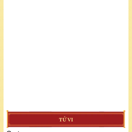
TỬ VI