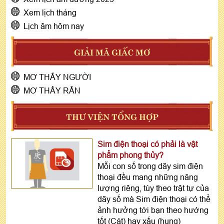
Xem lịch tháng
Lịch âm hôm nay
GIẢI MÃ GIẤC MƠ
MƠ THẤY NGƯỜI
MƠ THẤY RẮN
THƯ VIỆN TỔNG HỢP
Sim điện thoại có phải là vật
phẩm phong thủy?
Mỗi con số trong dãy sim điện
thoại đều mang những năng
lượng riêng, tùy theo trật tự của
dãy số mà Sim điện thoại có thể
ảnh hưởng tới bạn theo hướng
tốt (Cát) hay xấu (hung)