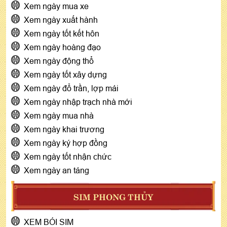
Xem ngày mua xe
Xem ngày xuất hành
Xem ngày tốt kết hôn
Xem ngày hoàng đạo
Xem ngày động thổ
Xem ngày tốt xây dựng
Xem ngày đổ trần, lợp mái
Xem ngày nhập trạch nhà mới
Xem ngày mua nhà
Xem ngày khai trương
Xem ngày ký hợp đồng
Xem ngày tốt nhận chức
Xem ngày an táng
SIM PHONG THỦY
XEM BÓI SIM