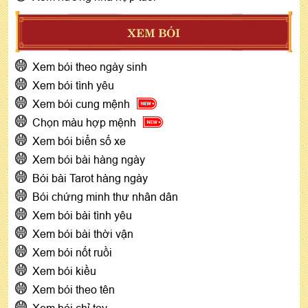
XEM BÓI
Xem bói theo ngày sinh
Xem bói tình yêu
Xem bói cung mệnh
Chọn màu hợp mệnh
Xem bói biển số xe
Xem bói bài hàng ngày
Bói bài Tarot hàng ngày
Bói chứng minh thư nhân dân
Xem bói bài tình yêu
Xem bói bài thời vận
Xem bói nốt ruồi
Xem bói kiều
Xem bói theo tên
Xem bói chỉ tay