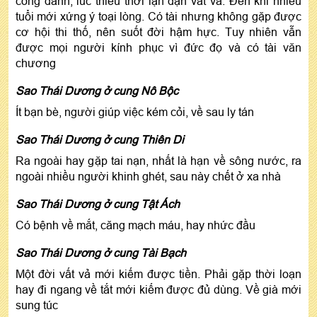
công danh, lúc thiếu thời lận đận vất vả. Đến khi nhiều
tuổi mới xứng ý toại lòng. Có tài nhưng không gặp được
cơ hội thi thố, nên suốt đời hậm hực. Tuy nhiên vẫn
được mọi người kính phục vì đức đọ và có tài văn
chương
Sao Thái Dương ở cung Nô Bộc
Ít bạn bè, người giúp việc kém cỏi, về sau ly tán
Sao Thái Dương ở cung Thiên Di
Ra ngoài hay gặp tai nạn, nhất là hạn về sông nước, ra
ngoài nhiều người khinh ghét, sau này chết ở xa nhà
Sao Thái Dương ở cung Tật Ách
Có bệnh về mắt, căng mạch máu, hay nhức đầu
Sao Thái Dương ở cung Tài Bạch
Một đời vất vả mới kiếm được tiền. Phải gặp thời loạn
hay đi ngang về tắt mới kiếm được đủ dùng. Về già mới
sung túc