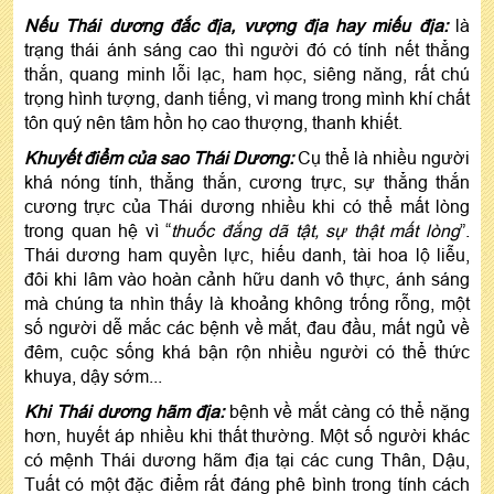
Nếu Thái dương đắc địa, vượng địa hay miếu địa:
là
trạng thái ánh sáng cao thì người đó có tính nết thẳng
thắn, quang minh lỗi lạc, ham học, siêng năng, rất chú
trọng hình tượng, danh tiếng, vì mang trong mình khí chất
tôn quý nên tâm hồn họ cao thượng, thanh khiết.
Khuyết điểm của sao Thái Dương:
Cụ thể là nhiều người
khá nóng tính, thẳng thắn, cương trực, sự thẳng thắn
cương trực của Thái dương nhiều khi có thể mất lòng
trong quan hệ vì “
thuốc đắng dã tật, sự thật mất lòng
”.
Thái dương ham quyền lực, hiếu danh, tài hoa lộ liễu,
đôi khi lâm vào hoàn cảnh hữu danh vô thực, ánh sáng
mà chúng ta nhìn thấy là khoảng không trống rỗng, một
số người dễ mắc các bệnh về mắt, đau đầu, mất ngủ về
đêm, cuộc sống khá bận rộn nhiều người có thể thức
khuya, dậy sớm...
Khi Thái dương hãm địa:
bệnh về mắt càng có thể nặng
hơn, huyết áp nhiều khi thất thường. Một số người khác
có mệnh Thái dương hãm địa tại các cung Thân, Dậu,
Tuất có một đặc điểm rất đáng phê bình trong tính cách