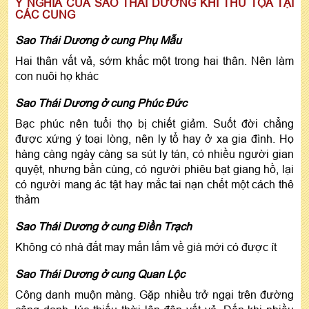
Ý NGHĨA CỦA SAO THÁI DƯƠNG KHI THỦ TỌA TẠI
CÁC CUNG
Sao Thái Dương ở cung Phụ Mẫu
Hai thân vất vả, sớm khắc một trong hai thân. Nên làm
con nuôi họ khác
Sao Thái Dương ở cung Phúc Đức
Bạc phúc nên tuổi thọ bị chiết giảm. Suốt đời chẳng
được xứng ý toại lòng, nên ly tổ hay ở xa gia đình. Họ
hàng càng ngày càng sa sút ly tán, có nhiều người gian
quyệt, nhưng bần cùng, có người phiêu bạt giang hồ, lại
có người mang ác tật hay mắc tai nạn chết một cách thê
thảm
Sao Thái Dương ở cung Điền Trạch
Không có nhà đất may mắn lắm về già mới có được ít
Sao Thái Dương ở cung Quan Lộc
Công danh muộn màng. Gặp nhiều trở ngại trên đường