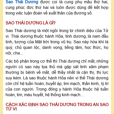
Sao Thái Dương
được coi là cung phụ mẫu thứ hai,
cung phúc đức thứ hai và luôn được dùng để kết hợp
trong việc luận đoán về xuất thân của đương số.
SAO THÁI DƯƠNG LÀ GÌ?
Sao Thái dương là một ngôi trong tứ chính diệu của Tử
vi. Thái dương thuộc hành Hỏa, tính dương, là nam đẩu
tinh, tượng của Mặt trời trong vũ trụ. Sao này hóa khí là
quý, chủ quan lộc, danh vọng, tiếng tăm, học thức, họ
nội, cha...
Các bộ phận trong cơ thể thì Thái dương chỉ mắt, những
người có sao này tọa thủ mà gặp sát tinh xâm phạm
thường bị bệnh về mắt, dễ thấy nhất là cận thị, thị lực
suy kém. Là sao thuộc hành Hỏa nên vì thế Thái dương
còn chỉ hệ tuần hoàn, huyết áp, tim mạch, thần kinh, lý trí
của con người. Trong đông y hành Hỏa thuộc hệ tuần
hoàn, tim, máu huyết, hệ thống kinh mạch…
CÁCH XÁC ĐỊNH SAO THÁI DƯƠNG TRONG AN SAO
TỬ VI