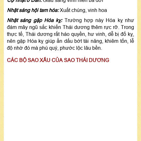
Nhật sáng hội tam hóa:
Xuất chúng, vinh hoa
Nhật sáng gặp Hóa kỵ:
Trường hợp này Hóa kỵ như
đám mây ngũ sắc khiến Thái dương thêm rực rỡ. Trong
thực tế, Thái dương rất háo quyền, hư vinh, dễ bị đố kỵ,
nên gặp Hóa kỵ giúp ẩn dấu bớt tài năng, khiêm tốn, lễ
độ nhờ đó mà phú quý, phước lộc lâu bền.
CÁC BỘ SAO XẤU CỦA SAO THÁI DƯƠNG