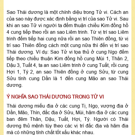
Sao Thái dương là một chính diệu trong Tử vi. Cách an
của sao này được xác định bằng vị trí của sao Tử vi. Sau
khi an sao Tử vi người ta đếm thuận chiều Kim đồng hồ
4 cung tiếp theo rồi an sao Liêm trinh. Từ vị trí sao Liêm
trinh đếm tiếp hai cung nữa rồi an sao Thiên đồng, từ vị
trí sao Thiên đồng cách một cung nữa thì đến vị trí sao
Thái dương. Ví dụ: Sao Tử vi tọa thủ ở cung Ngọ đếm
tiếp theo chiều thuận Kim đồng hồ cung Mùi 1, Thân 2,
Dậu 3, Tuất 4, ta an sao Liêm trinh ở cung Tuất, rồi cung
Hợi 1, Tý 2, an sao Thiên đồng ở cung Sửu, từ cung
Sửu tính cung Dần là 1 đến cung Mão an sao Thái
dương.
Ý NGHĨA SAO THÁI DƯƠNG TRONG TỬ VI
Thái dương miếu địa ở các cung Tị, Ngọ, vượng địa ở
Dần, Mão, Thìn, đắc địa ở Sửu, Mùi, hãm địa ở các cung
ban đêm Thân, Dậu, Tuất, Hợi, Tý. Người có Thái
dương thủ mệnh tùy theo các vị trí đắc địa và hãm địa
mà có những tính chất tốt xấu khác nhau.