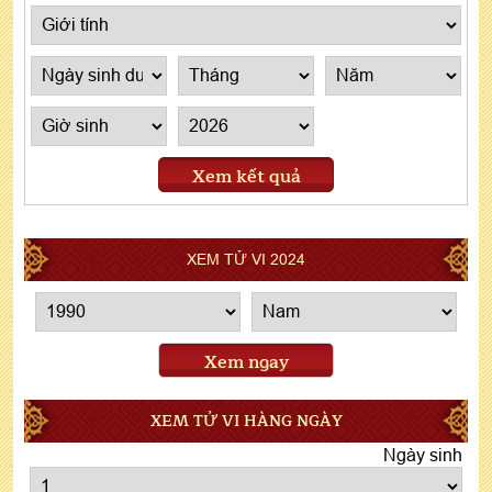
Xem kết quả
XEM TỬ VI 2024
Xem ngay
XEM TỬ VI HÀNG NGÀY
Ngày sinh