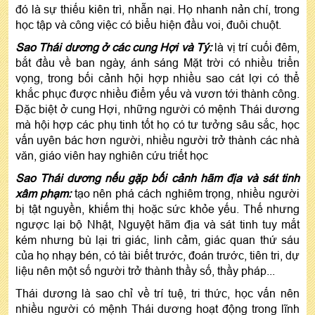
đó là sự thiếu kiên trì, nhẫn nại. Họ nhanh nản chí, trong
học tập và công việc có biểu hiện đầu voi, đuôi chuột.
Sao Thái dương ở các cung Hợi và Tý:
là vị trí cuối đêm,
bắt đầu về ban ngày, ánh sáng Mặt trời có nhiều triển
vọng, trong bối cảnh hội hợp nhiều sao cát lợi có thể
khắc phục được nhiều điểm yếu và vươn tới thành công.
Đặc biệt ở cung Hợi, những người có mệnh Thái dương
mà hội hợp các phụ tinh tốt họ có tư tưởng sâu sắc, học
vấn uyên bác hơn người, nhiều người trở thành các nhà
văn, giáo viên hay nghiên cứu triết học
Sao Thái dương nếu gặp bối cảnh hãm địa và sát tinh
xâm phạm:
tạo nên phá cách nghiêm trọng, nhiều người
bị tật nguyền, khiếm thị hoặc sức khỏe yếu. Thế nhưng
ngược lại bộ Nhật, Nguyệt hãm địa và sát tinh tuy mắt
kém nhưng bù lại tri giác, linh cảm, giác quan thứ sáu
của họ nhạy bén, có tài biết trước, đoán trước, tiên tri, dự
liệu nên một số người trở thành thầy số, thầy pháp...
Thái dương là sao chỉ về trí tuệ, tri thức, học vấn nên
nhiều người có mệnh Thái dương hoạt động trong lĩnh