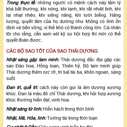
Trong thực tế:
những người có mệnh cách này tâm lý
khá bất thường, khi nóng, khi lạnh, khi rất nhiệt tình, khi
lại nhạt nhẽo, khi siêng năng, khi lười biếng. Năng
lượng, quyết tâm của họ dường như không có tính ổn
định và bền vững, vì thế khó có thành công lớn. Cá nhân
tôi cho rằng, cần xem xét kỹ sự hội hợp thì mới có thể
quyết đoán được.
CÁC BỘ SAO TỐT CỦA SAO THÁI DƯƠNG
Nhật sáng gặp tam minh:
Thái dương đắc địa gặp các
sao Đào hoa, Hồng loan, Thiên hỷ. Bộ tam minh giúp
Thái dương thêm rực rỡ, trí tuệ tài ba, khôn ngoan, sáng
suốt.
Đan trì, quế trì:
cách này còn gọi là âm dương xương
khúc. Đan là màu đỏ chỉ Thái dương, khi hội hợp xương
khúc thường hiển đạt, vinh hoa.
Nhật sáng tứ linh:
Hiển hách trong thời bình
Nhật, Mã, Hỏa, linh:
Tướng tài trong thời loạn
Cự nhật ở Dần:
Giàu sang vinh hiển ba đời