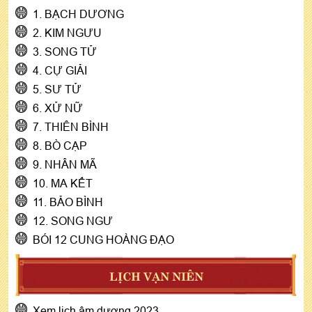
1. BẠCH DƯƠNG
2. KIM NGƯU
3. SONG TỬ
4. CỰ GIẢI
5. SƯ TỬ
6. XỬ NỮ
7. THIÊN BÌNH
8. BÒ CẠP
9. NHÂN MÃ
10. MA KẾT
11. BẢO BÌNH
12. SONG NGƯ
BÓI 12 CUNG HOÀNG ĐẠO
LỊCH VẠN NIÊN
Xem lịch âm dương 2023