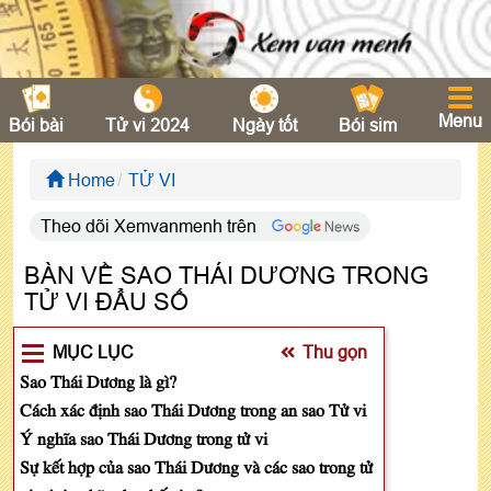
Menu
Bói bài
Tử vi 2024
Ngày tốt
Bói sim
Home
TỬ VI
Theo dõi Xemvanmenh trên
BÀN VỀ SAO THÁI DƯƠNG TRONG
TỬ VI ĐẨU SỐ
MỤC LỤC
Thu gọn
Sao Thái Dương là gì?
Cách xác định sao Thái Dương trong an sao Tử vi
Ý nghĩa sao Thái Dương trong tử vi
Sự kết hợp của sao Thái Dương và các sao trong tử