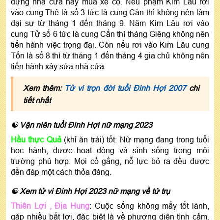
dựng nhà cửa hay mua xe cộ. Nếu phạm Kim Lâu rơi
vào cung Thê là số 3 tức là cung Càn thì không nên làm
đại sự từ tháng 1 đến tháng 9. Năm Kim Lâu rơi vào
cung Tử số 6 tức là cung Cấn thì tháng Giêng không nên
tiến hành việc trọng đại. Còn nếu rơi vào Kim Lâu cung
Tốn là số 8 thì từ tháng 1 đến tháng 4 gia chủ không nên
tiến hành xây sửa nhà cửa.
Xem thêm:
Tử vi trọn đời tuổi Đinh Hợi 2007
chi
tiết nhất
☯ Vận niên tuổi Đinh Hợi nữ mạng 2023
Hầu thực Quả
(khỉ ăn trái) tốt: Nữ mạng đang trong tuổi
học hành, được hoạt động và sinh sống trong môi
trường phù hợp. Mọi cố gắng, nỗ lực bỏ ra đều được
đền đáp một cách thỏa đáng.
☯ Xem tử vi Đinh Hợi 2023 nữ mạng về tứ trụ
Thiên Lợi , Địa Hung
: Cuộc sống không mấy tốt lành,
gặp nhiều bất lợi, đặc biệt là về phương diện tình cảm.