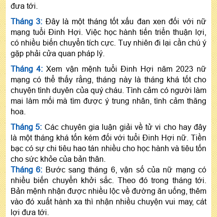
đưa tới.
Tháng 3:
Đây là một tháng tốt xấu đan xen đối với nữ
mạng tuổi Đinh Hợi. Việc học hành tiến triển thuận lợi,
có nhiều biến chuyển tích cực. Tuy nhiên đi lại cần chú ý
gặp phải cửa quan pháp lý.
Tháng 4:
Xem vận mệnh tuổi Đinh Hợi năm 2023 nữ
mạng có thể thấy rằng, tháng này là tháng khá tốt cho
chuyện tình duyên của quý cháu. Tình cảm có người làm
mai làm mối mà tìm được ý trung nhân, tình cảm thăng
hoa.
Tháng 5:
Các chuyên gia luận giải về tử vi cho hay đây
là một tháng khá tốn kém đối với tuổi Đinh Hợi nữ. Tiền
bạc có sự chi tiêu hao tán nhiều cho học hành và tiêu tốn
cho sức khỏe của bản thân.
Tháng 6:
Bước sang tháng 6, vận số của nữ mạng có
nhiều biến chuyển khởi sắc. Theo đó trong tháng tới.
Bản mệnh nhận được nhiều lộc về đường ăn uống, thêm
vào đó xuất hành xa thì nhận nhiều chuyện vui may, cát
lợi đưa tới.