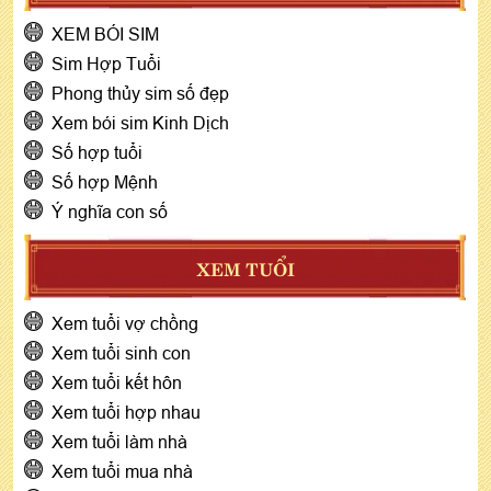
XEM BÓI SIM
Sim Hợp Tuổi
Phong thủy sim số đẹp
Xem bói sim Kinh Dịch
Số hợp tuổi
Số hợp Mệnh
Ý nghĩa con số
XEM TUỔI
Xem tuổi vợ chồng
Xem tuổi sinh con
Xem tuổi kết hôn
Xem tuổi hợp nhau
Xem tuổi làm nhà
Xem tuổi mua nhà