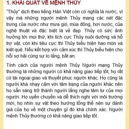
1. KHÁI QUÁT VỀ MỆNH THỦY
“Thủy” dịch theo tiếng Hán Việt còn có nghĩa là nước, vì
vậy mà những người mệnh Thủy mang các nét đặc
trưng của nước như mưa gió, mùa đông, hơi nước, của
nghệ thuật và đặc biệt là vẻ đẹp. Thủy có sức ảnh
hưởng tới mọi thứ, khi tích cực Thủy nuôi dưỡng và hỗ
trợ vật, còn khi tiêu cực thì Thủy biểu hiện hao mòn và
kiệt quệ. Nếu kết hợp với cảm xúc thì Thủy biểu hiện cho
nỗi sợ hãi cùng sự lo lắng, bất an.
Tính cách của người mệnh Thủy Người mạng Thủy
thường là những người có khả năng giao tiếp tốt, họ rất
có tài ngoại giao và thuyết phục người khác. Họ cũng là
người khá nhạy cảm với tâm trạng của người khác nên
họ sẵn sàng trở thành người lắng nghe tâm tư của mọi
người. Họ uyển chuyển và dễ thích nghi với môi trường
mới, họ nhìn sự vật theo hướng tổng thể nên sự đánh
giá của họ về một chuyện gì đó khá chính xác. Người
mệnh Thủy thường có khả năng giao tiếp tốt.