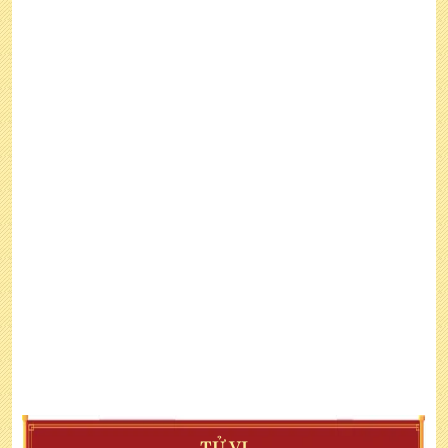
TỬ VI