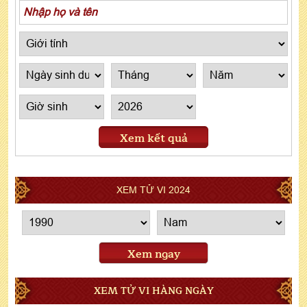
Xem kết quả
XEM TỬ VI 2024
Xem ngay
XEM TỬ VI HÀNG NGÀY