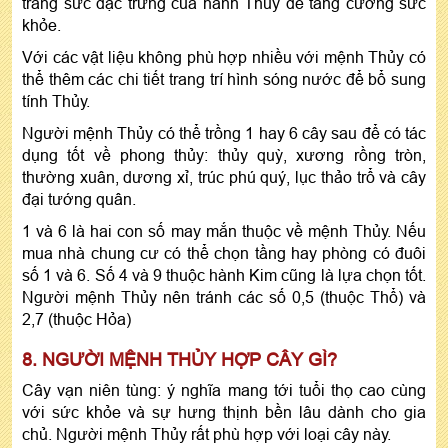
trang sức đặc trưng của hành Thủy để tăng cường sức
khỏe.
Với các vật liệu không phù hợp nhiều với mệnh Thủy có
thể thêm các chi tiết trang trí hình sóng nước để bổ sung
tính Thủy.
Người mệnh Thủy có thể trồng 1 hay 6 cây sau để có tác
dụng tốt về phong thủy: thủy quỳ, xương rồng tròn,
thường xuân, dương xỉ, trúc phú quý, lục thảo trổ và cây
đại tướng quân.
1 và 6 là hai con số may mắn thuộc về mệnh Thủy. Nếu
mua nhà chung cư có thể chọn tầng hay phòng có đuôi
số 1 và 6. Số 4 và 9 thuộc hành Kim cũng là lựa chọn tốt.
Người mệnh Thủy nên tránh các số 0,5 (thuộc Thổ) và
2,7 (thuộc Hỏa)
8. NGƯỜI MỆNH THỦY HỢP CÂY GÌ?
Cây vạn niên tùng: ý nghĩa mang tới tuổi thọ cao cùng
với sức khỏe và sự hưng thịnh bền lâu dành cho gia
chủ. Người mệnh Thủy rất phù hợp với loại cây này.