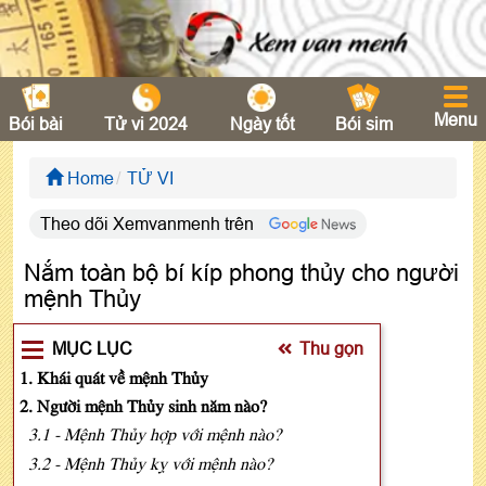
Menu
Bói bài
Tử vi 2024
Ngày tốt
Bói sim
Home
TỬ VI
Theo dõi Xemvanmenh trên
Nắm toàn bộ bí kíp phong thủy cho người
mệnh Thủy
MỤC LỤC
Thu gọn
1. Khái quát về mệnh Thủy
2. Người mệnh Thủy sinh năm nào?
3.1 - Mệnh Thủy hợp với mệnh nào?
3.2 - Mệnh Thủy kỵ với mệnh nào?