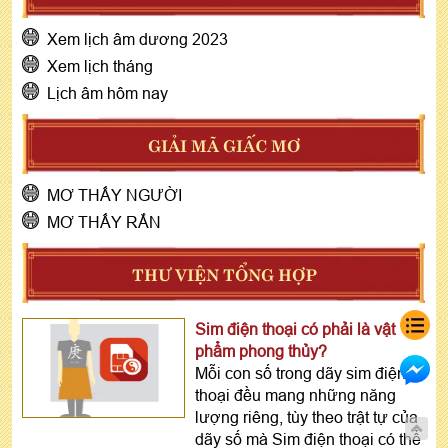
Xem lịch âm dương 2023
Xem lịch tháng
Lịch âm hôm nay
GIẢI MÃ GIẤC MƠ
MƠ THẤY NGƯỜI
MƠ THẤY RẮN
THƯ VIỆN TỔNG HỢP
Sim điện thoại có phải là vật
phẩm phong thủy?
Mỗi con số trong dãy sim điện
thoại đều mang những năng
lượng riêng, tùy theo trật tự của
dãy số mà Sim điện thoại có thể