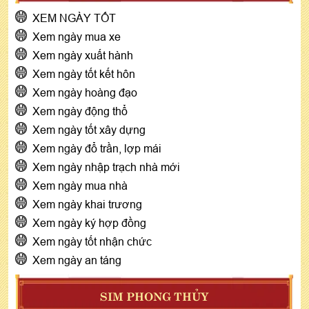
XEM NGÀY TỐT
Xem ngày mua xe
Xem ngày xuất hành
Xem ngày tốt kết hôn
Xem ngày hoàng đạo
Xem ngày động thổ
Xem ngày tốt xây dựng
Xem ngày đổ trần, lợp mái
Xem ngày nhập trạch nhà mới
Xem ngày mua nhà
Xem ngày khai trương
Xem ngày ký hợp đồng
Xem ngày tốt nhận chức
Xem ngày an táng
SIM PHONG THỦY