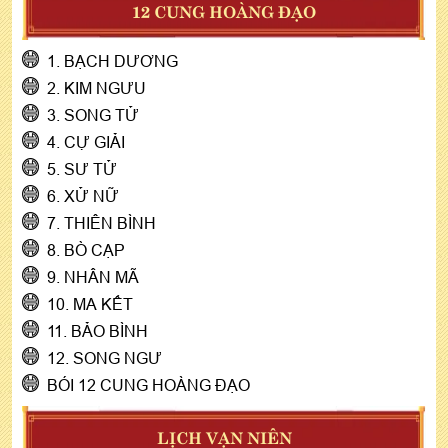
12 CUNG HOÀNG ĐẠO
1. BẠCH DƯƠNG
2. KIM NGƯU
3. SONG TỬ
4. CỰ GIẢI
5. SƯ TỬ
6. XỬ NỮ
7. THIÊN BÌNH
8. BÒ CẠP
9. NHÂN MÃ
10. MA KẾT
11. BẢO BÌNH
12. SONG NGƯ
BÓI 12 CUNG HOÀNG ĐẠO
LỊCH VẠN NIÊN