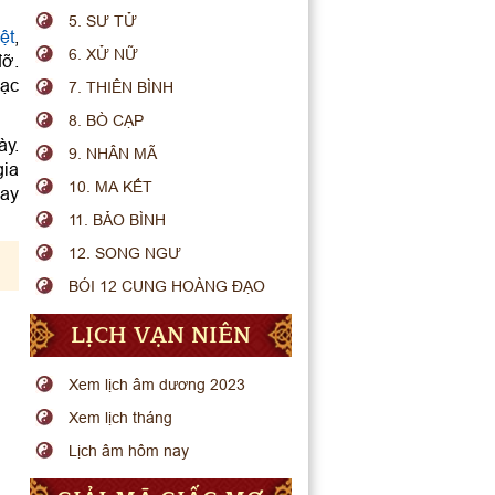
5. SƯ TỬ
iệt
,
6. XỬ NỮ
đỡ.
bạc
7. THIÊN BÌNH
8. BÒ CẠP
ày.
9. NHÂN MÃ
gia
10. MA KẾT
hay
11. BẢO BÌNH
12. SONG NGƯ
BÓI 12 CUNG HOÀNG ĐẠO
LỊCH VẠN NIÊN
Xem lịch âm dương 2023
Xem lịch tháng
Lịch âm hôm nay