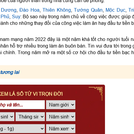
hỏe của người thân trong nhà cũng cần đề phòng.
u Dương
,
Đào Hoa
,
Thiên Không
,
Tướng Quân
,
Mộc Dục
,
Tr
 Phủ
,
Suy
: Bộ sao này trong năm chủ về công việc được giúp 
lành cho những thay đổi của công việc làm ăn hay đầu tư tiền 
u nam mạng năm 2022 đây là một năm khá tốt cho người tuổi n
ân hỗ trợ nhiều trong làm ăn buôn bán. Tin vui đưa tới trong 
ài chính. Trong năm mở ra một số cơ hội cho đầu tư tiền bạc 
 tương lai
XEM LÁ SỐ TỬ VI TRỌN ĐỜI