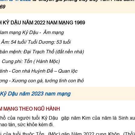
969
ỔI KỶ DẬU NĂM 2022 NAM MẠNG 1969
am mạng Kỷ Dậu - Âm mạng
 Âm: 54 tuổi/ Tuổi Dương: 53 tuổi
bản mệnh: Ðại Trạch Thổ (đất nền nhà)
Cung phi: Tốn ( Hành Mộc)
tinh - Con nhà Huỳnh Ðế – Quan lộc
ng - Xương con gà, tướng tinh con thỏ
i Kỷ Dậu năm 2023 nam mạng
NAM MẠNG THEO NGŨ HÀNH
hổ của người tuổi Kỷ Dậu gặp năm Kim của năm là Sinh xu
hao tán, sức khỏe kém đi.
hi của tuổi thuộc Tốn (Mộc) gặp Năm 2022 cung Khôn (Thổ)