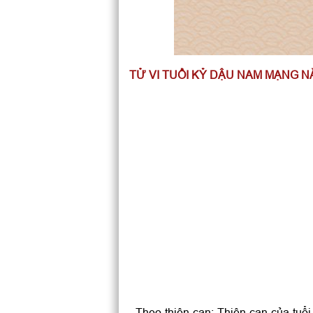
TỬ VI TUỔI KỶ DẬU NAM MẠNG N
- Theo thiên can: Thiên can của tu