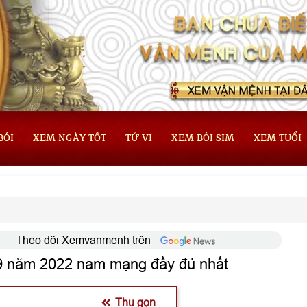
BÓI
XEM NGÀY TỐT
TỬ VI
XEM BÓI SIM
XEM TUỔI
Theo dõi Xemvanmenh trên
69 năm 2022 nam mạng đầy đủ nhất
Thu gọn