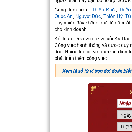
người thân hay bạn bè hỗ trợ. Sức k
Cung Tam hợp:
Thiên Khôi
,
Thiế
Quốc Ấn
,
Nguyệt Đức
,
Thiên Hỷ
,
Tử
Tuy nhiên đây không phải là năm tốt 
cho kinh doanh.
Kết luận: Dựa vào tử vi tuổi Kỷ Dậ
Công việc hanh thông và được quý nh
đạo. Nhiều tài lộc về phương diện t
phát triển thêm công việc.
Xem lá số tử vi trọn đời đoán biết