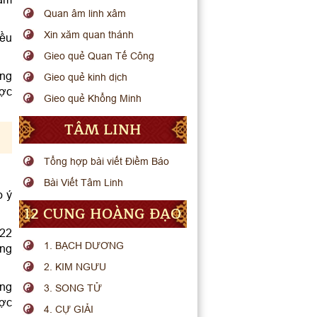
Quan âm linh xâm
Xin xăm quan thánh
iều
Gieo quẻ Quan Tế Công
ạng
Gieo quẻ kinh dịch
ược
Gieo quẻ Khổng Minh
TÂM LINH
Tổng hợp bài viết Điềm Báo
Bài Viết Tâm Linh
o ý
12 CUNG HOÀNG ĐẠO
022
1. BẠCH DƯƠNG
ũng
2. KIM NGƯU
ạng
3. SONG TỬ
ược
4. CỰ GIẢI