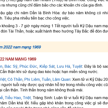
m ra nhưng cũng chỉ đảm bảo cho các khoản chi của gia đình.
là Dậu gặp chi năm Dần là Bình Hòa: dự báo năm không có nh
. Tiêu pha nhiều tiền bạc cho công việc.
o khoảng 3 - 7 giờ ngày mùng 1 Tết người tuổi Kỷ Dậu nam m
đón Tài Thần, hoặc xuất hành theo hướng Tây Bắc để đón đ
năm 2022 nam mạng 1969
022 NAM MẠNG 1969
ồn
,
Bác Sỹ
,
Phúc Đức
,
Kiếp Sát
,
Lưu Hà
,
Tuyệt
: Đây là bộ sa
. Cẩn thận khi sử dụng dao kéo hoặc hạn miền sông nước.
Việt
,
Cô Thần
,
Phi Liêm
,
Tuần
,
Lâm Quan
: Xem tử vi Kỷ Dậu 2
 người tuổi này được quý nhân hỗ trợ trong nhiều công việc c
ại cẩn thận. Tình thần trong năm không thoải mái.
uế
,
Tiểu Hao
,
Triệt,
Tràng Sinh: Luận tử vi tuổi Kỷ Dậu nam m
Nhâm Dần khá tốt. Nếu gặp khó khăn trong công việc gì sẽ đ