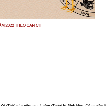
ĂM 2022 THEO CAN CHI
ổi Kỷ (Thổ) gặp năm can Nhâm (Thủy) là Bình Hòa: Công việc 