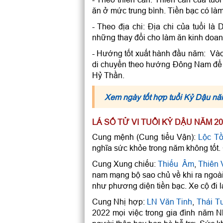
ăn ở mức trung bình. Tiền bạc có là
- Theo địa chi: Địa chi của tuổi 
những thay đổi cho làm ăn kinh doanh
- Hướng tốt xuất hành đầu năm: Và
di chuyển theo hướng Đông Nam để 
Hỷ Thần.
Xem ngày tốt hợp tuổi Kỷ Dậu 
LÁ SỐ TỬ VI TUỔI KỶ DẬU NĂM 2
Cung mệnh (Cung tiểu Vận):
Lộc T
nghĩa sức khỏe trong năm không tốt
Cung Xung chiếu:
Thiếu Âm
,
Thiên 
nam mạng bộ sao chủ về khi ra ngoài
như phương diện tiền bạc. Xe cộ đi l
Cung Nhị hợp:
LN Văn Tinh
,
Thái T
2022 mọi việc trong gia đình năm 