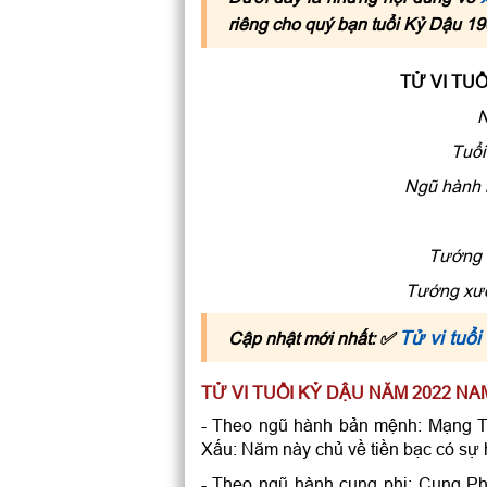
riêng cho quý bạn tuổi Kỷ Dậu 1
TỬ VI TU
N
Tuổi
Ngũ hành 
Tướng 
Tướng xươ
Tử vi tuổ
Cập nhật mới nhất: ✅
TỬ VI TUỔI KỶ DẬU NĂM 2022 
- Theo ngũ hành bản mệnh: Mạng T
Xấu: Năm này chủ về tiền bạc có sự 
- Theo ngũ hành cung phi: Cung P