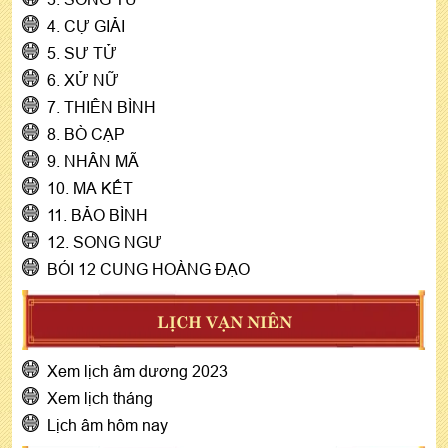
4. CỰ GIẢI
5. SƯ TỬ
6. XỬ NỮ
7. THIÊN BÌNH
8. BÒ CẠP
9. NHÂN MÃ
10. MA KẾT
11. BẢO BÌNH
12. SONG NGƯ
BÓI 12 CUNG HOÀNG ĐẠO
LỊCH VẠN NIÊN
Xem lịch âm dương 2023
Xem lịch tháng
Lịch âm hôm nay