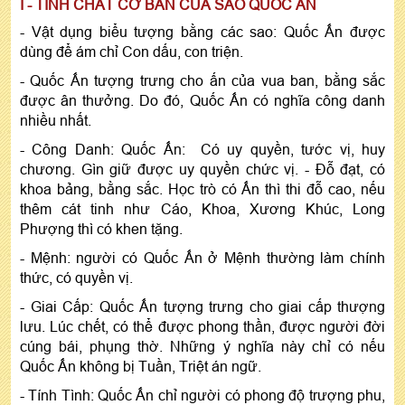
I - TINH CHẤT CƠ BẢN CỦA SAO QUỐC ẤN
- Vật dụng biểu tượng bằng các sao: Quốc Ấn được
dùng để ám chỉ Con dấu, con triện.
- Quốc Ấn tượng trưng cho ấn của vua ban, bằng sắc
được ân thưởng. Do đó, Quốc Ấn có nghĩa công danh
nhiều nhất.
- Công Danh: Quốc Ấn: Có uy quyền, tước vị, huy
chương. Gìn giữ được uy quyền chức vị. - Đỗ đạt, có
khoa bảng, bằng sắc. Học trò có Ấn thì thi đỗ cao, nếu
thêm cát tinh như Cáo, Khoa, Xương Khúc, Long
Phượng thì có khen tặng.
- Mệnh: người có Quốc Ấn ở Mệnh thường làm chính
thức, có quyền vị.
- Giai Cấp: Quốc Ấn tượng trưng cho giai cấp thượng
lưu. Lúc chết, có thể được phong thần, được người đời
cúng bái, phụng thờ. Những ý nghĩa này chỉ có nếu
Quốc Ấn không bị Tuần, Triệt án ngữ.
- Tính Tình: Quốc Ấn chỉ người có phong độ trượng phu,