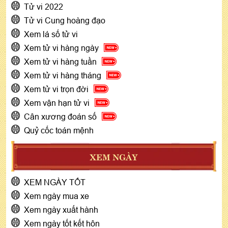
Tử vi 2022
Tử vi Cung hoàng đạo
Xem lá số tử vi
Xem tử vi hàng ngày
Xem tử vi hàng tuần
Xem tử vi hàng tháng
Xem tử vi trọn đời
Xem vận hạn tử vi
Cân xương đoán số
Quỷ cốc toán mệnh
XEM NGÀY
XEM NGÀY TỐT
Xem ngày mua xe
Xem ngày xuất hành
Xem ngày tốt kết hôn