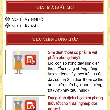
GIẢI MÃ GIẤC MƠ
MƠ THẤY NGƯỜI
MƠ THẤY RẮN
THƯ VIỆN TỔNG HỢP
Sim điện thoại có phải là vật
phẩm phong thủy?
Mỗi con số trong dãy sim điện
thoại đều mang những năng
lượng riêng, tùy theo trật tự của
dãy số mà Sim điện thoại có thể
ảnh hưởng tới bạn theo hướng
tốt (Cát) hay xấu (hung)
Dùng kinh dịch chọn sim phong
thủy tốt cho 4 đại nghiệp đời
người!