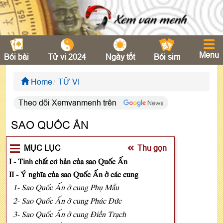
Menu
Bói bài
Tử vi 2024
Ngày tốt
Bói sim
Home
TỬ VI
Theo dõi Xemvanmenh trên
SAO QUỐC ẤN
MỤC LỤC
Thu gọn
I - Tinh chất cơ bản của sao Quốc Ấn
II - Ý nghĩa của sao Quốc Ấn ở các cung
1- Sao Quốc Ấn ở cung Phụ Mẫu
2- Sao Quốc Ấn ở cung Phúc Đức
3- Sao Quốc Ấn ở cung Điền Trạch