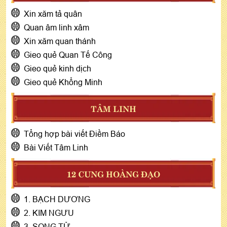
Xin xăm tả quân
Quan âm linh xâm
Xin xăm quan thánh
Gieo quẻ Quan Tế Công
Gieo quẻ kinh dịch
Gieo quẻ Khổng Minh
TÂM LINH
Tổng hợp bài viết Điềm Báo
Bài Viết Tâm Linh
12 CUNG HOÀNG ĐẠO
1. BẠCH DƯƠNG
2. KIM NGƯU
3. SONG TỬ