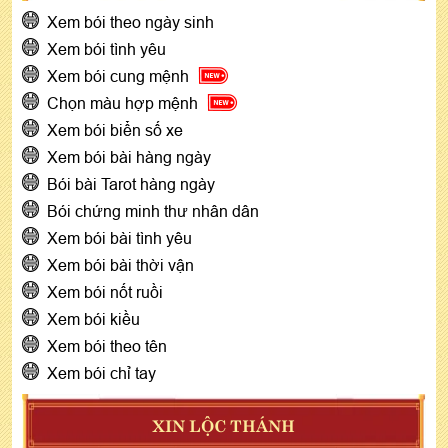
Xem bói theo ngày sinh
Xem bói tình yêu
Xem bói cung mệnh
Chọn màu hợp mệnh
Xem bói biển số xe
Xem bói bài hàng ngày
Bói bài Tarot hàng ngày
Bói chứng minh thư nhân dân
Xem bói bài tình yêu
Xem bói bài thời vận
Xem bói nốt ruồi
Xem bói kiều
Xem bói theo tên
Xem bói chỉ tay
XIN LỘC THÁNH