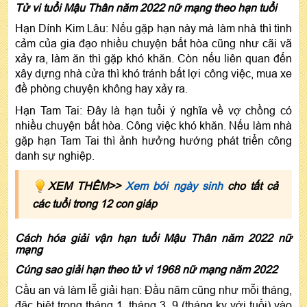
Tử vi tuổi Mậu Thân năm 2022 nữ mạng theo hạn tuổi
Hạn Dính Kim Lâu: Nếu gặp hạn này mà làm nhà thì tình
cảm của gia đạo nhiều chuyện bất hòa cũng như cãi vã
xảy ra, làm ăn thì gặp khó khăn. Còn nếu liên quan đến
xây dựng nhà cửa thì khó tránh bất lợi công việc, mua xe
đề phòng chuyện không hay xảy ra.
Hạn Tam Tai: Đây là hạn tuổi ý nghĩa về vợ chồng có
nhiều chuyện bất hòa. Công việc khó khăn. Nếu làm nhà
gặp hạn Tam Tai thì ảnh hưởng hướng phát triển công
danh sự nghiệp.
XEM THÊM>>
Xem bói ngày sinh
cho tất cả
các tuổi trong 12 con giáp
Cách hóa giải vận hạn tuổi Mậu Thân năm 2022 nữ
mạng
Cúng sao giải hạn theo tử vi 1968 nữ mạng năm 2022
Cầu an và làm lễ giải hạn: Đầu năm cũng như mỗi tháng,
đặc biệt trong tháng 1, tháng 3, 9 (tháng kỵ với tuổi) vào