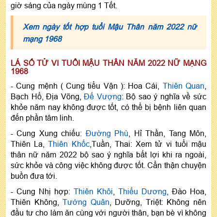
giờ sáng của ngày mùng 1 Tết.
Xem ngày tốt hợp tuổi Mậu Thân năm 2022 nữ
mạng 1968
LÁ SỐ TỬ VI TUỔI MẬU THÂN NĂM 2022 NỮ MẠNG
1968
- Cung mệnh ( Cung tiểu Vận ): Hoa Cái,
Thiên Quan
,
Bạch Hổ, Địa Võng,
Đế Vượng
: Bộ sao ý nghĩa về sức
khỏe năm nay không được tốt, có thể bị bệnh liên quan
đến phần tâm linh.
- Cung Xung chiếu:
Đường Phù
, Hỉ Thần, Tang Môn,
Thiên La,
Thiên Khốc
,Tuần, Thai: Xem tử vi tuổi mậu
thân nữ năm 2022 bộ sao ý nghĩa bất lợi khi ra ngoài,
sức khỏe và công việc không được tốt. Cẩn thận chuyện
buồn đưa tới.
- Cung Nhị hợp:
Thiên Khôi
,
Thiếu Dương
, Đào Hoa,
Thiên Không,
Tướng Quân
, Dưỡng, Triệt: Không nên
đầu tư cho làm ăn cùng với người thân, bạn bè vì không