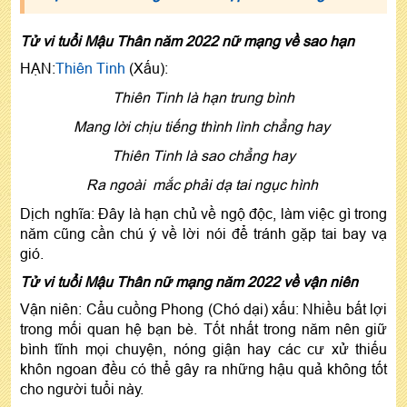
Tử vi tuổi Mậu Thân năm 2022 nữ mạng về sao hạn
HẠN:
Thiên Tinh
(Xấu):
Thiên Tinh là hạn trung bình
Mang lời chịu tiếng thình lình chẳng hay
Thiên Tinh là sao chẳng hay
Ra ngoài mắc phải dạ tai ngục hình
Dịch nghĩa: Đây là hạn chủ về ngộ độc, làm việc gì trong
năm cũng cần chú ý về lời nói để tránh gặp tai bay vạ
gió.
Tử vi tuổi Mậu Thân nữ mạng năm 2022 về vận niên
Vận niên: Cẩu cuồng Phong (Chó dại) xấu: Nhiều bất lợi
trong mối quan hệ bạn bè. Tốt nhất trong năm nên giữ
bình tĩnh mọi chuyện, nóng giận hay các cư xử thiếu
khôn ngoan đều có thể gây ra những hậu quả không tốt
cho người tuổi này.