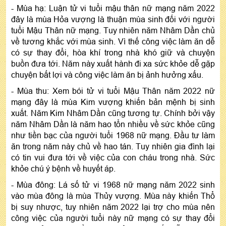
- Mùa hạ: Luận tử vi tuổi mậu thân nữ mạng năm 2022
đây là mùa Hỏa vượng là thuận mùa sinh đối với người
tuổi Mậu Thân nữ mạng. Tuy nhiên năm Nhâm Dần chủ
về tương khắc với mùa sinh. Vì thế công việc làm ăn dễ
có sự thay đổi, hòa khí trong nhà khó giữ và chuyện
buồn đưa tới. Năm này xuất hành đi xa sức khỏe dễ gặp
chuyện bất lợi và công việc làm ăn bị ảnh hưởng xấu.
- Mùa thu: Xem bói tử vi tuổi Mậu Thân năm 2022 nữ
mạng đây là mùa Kim vượng khiến bản mệnh bị sinh
xuất. Năm Kim Nhâm Dần cũng tương tự. Chính bởi vậy
năm Nhâm Dần là năm hao tổn nhiều về sức khỏe cũng
như tiền bạc của người tuổi 1968 nữ mạng. Đầu tư làm
ăn trong năm này chủ về hao tán. Tuy nhiên gia đình lại
có tin vui đưa tới về việc của con cháu trong nhà. Sức
khỏe chú ý bệnh về huyết áp.
- Mùa đông: Lá số tử vi 1968 nữ mạng năm 2022 sinh
vào mùa đông là mùa Thủy vượng. Mùa này khiến Thổ
bị suy nhược, tuy nhiên năm 2022 lại trợ cho mùa nên
công việc của người tuổi này nữ mạng có sự thay đổi