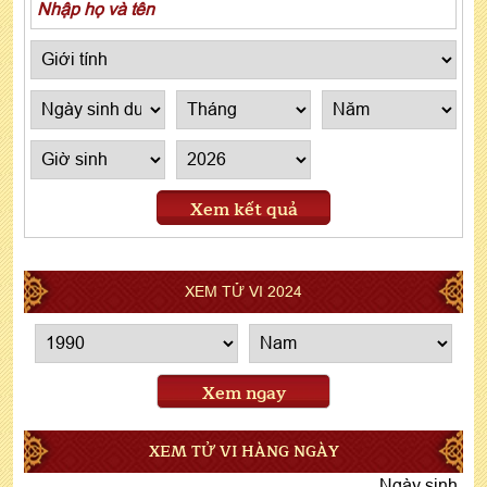
Xem kết quả
XEM TỬ VI 2024
Xem ngay
XEM TỬ VI HÀNG NGÀY
Ngày sinh