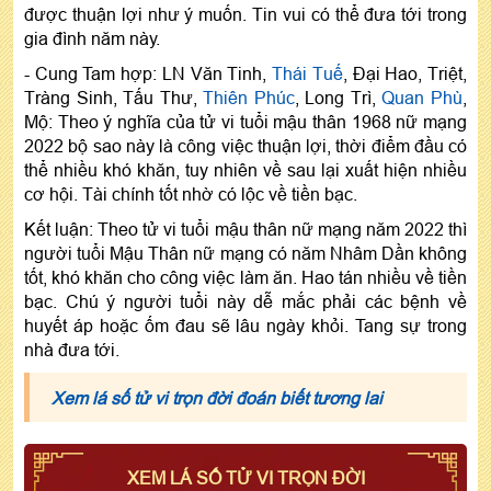
được thuận lợi như ý muốn. Tin vui có thể đưa tới trong
gia đình năm này.
- Cung Tam hợp: LN Văn Tinh,
Thái Tuế
, Đại Hao, Triệt,
Tràng Sinh, Tấu Thư,
Thiên Phúc
, Long Trì,
Quan Phù
,
Mộ: Theo ý nghĩa của tử vi tuổi mậu thân 1968 nữ mạng
2022 bộ sao này là công việc thuận lợi, thời điểm đầu có
thể nhiều khó khăn, tuy nhiên về sau lại xuất hiện nhiều
cơ hội. Tài chính tốt nhờ có lộc về tiền bạc.
Kết luận: Theo tử vi tuổi mậu thân nữ mạng năm 2022 thì
người tuổi Mậu Thân nữ mạng có năm Nhâm Dần không
tốt, khó khăn cho công việc làm ăn. Hao tán nhiều về tiền
bạc. Chú ý người tuổi này dễ mắc phải các bệnh về
huyết áp hoặc ốm đau sẽ lâu ngày khỏi. Tang sự trong
nhà đưa tới.
Xem lá số tử vi trọn đời đoán biết tương lai
XEM LÁ SỐ TỬ VI TRỌN ĐỜI