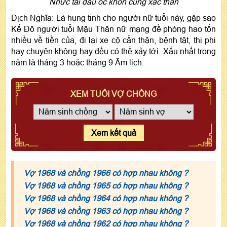
Nhức tai đau óc khốn cùng xác thân
Dịch Nghĩa: Là hung tinh cho người nữ tuổi này, gặp sao
Kế Đô người tuổi Mậu Thân nữ mạng đề phòng hao tốn
nhiều về tiền của, đi lại xe cộ cẩn thận, bệnh tật, thị phi
hay chuyện không hay đều có thể xảy tới. Xấu nhất trong
năm là tháng 3 hoặc tháng 9 Âm lịch.
XEM TUỔI VỢ CHỒNG
Xem kết quả
Vợ 1968 và chồng 1966 có hợp nhau không ?
Vợ 1968 và chồng 1965 có hợp nhau không ?
Vợ 1968 và chồng 1964 có hợp nhau không ?
Vợ 1968 và chồng 1963 có hợp nhau không ?
Vợ 1968 và chồng 1962 có hợp nhau không ?