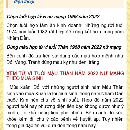
điện thoại
Chọn tuổi hợp tử vi nữ mạng 1968 năm 2022
Chọn tuổi hợp làm ăn kinh doanh: Những người tuổi
1974 hay tuổi 1982 rất hợp để cùng kết hợp trong năm
Nhâm Dần.
Dùng màu hợp tử vi tuổi Thân 1968 năm 2022 nữ mạng
Bên cạnh đó ưu tiên sử dụng các màu hợp mệnh như
Đỏ, Vàng. Tránh dùng màu kỵ như đen, trắng.
XEM TỬ VI TUỔI MẬU THÂN NĂM 2022 NỮ MẠNG
THEO MÙA SINH
- Mùa xuân: Đối với những người sinh năm Mậu Thân
sinh vào mùa Xuân là lỗi mùa sinh, trong năm Nhâm Dần
thuộc Kim nên chủ về sinh xuất. Theo đó năm 2022
người tuổi này phương diện tiền bạc không được như ý
muốn, có khả năng tiêu pha nhiều. Bên cạnh đó sức
khỏe kém đi, chú ý các bệnh về huyết áp. Tuy nhiên
trong gia đạo tin vui đưa đến trong năm này.