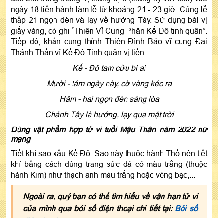
ngày 18 tiến hành làm lễ từ khoảng 21 - 23 giờ. Cúng lễ
thắp 21 ngọn đèn và lạy về hướng Tây. Sử dụng bài vị
giấy vàng, có ghi “Thiên Vỉ Cung Phân Kế Đô tinh quân”.
Tiếp đó, khấn cung thỉnh Thiên Đình Bảo vĩ cung Đại
Thánh Thần vĩ Kế Đô Tinh quân vị tiền.
Kế - Đô tam cửu bi ai
Mười - tám ngày này, cờ vàng kéo ra
Hăm - hai ngọn đèn sáng lòa
Chánh Tây là hướng, lạy qua mặt trời
Dùng vật phẩm hợp tử vi tuổi Mậu Thân năm 2022 nữ
mạng
Tiết khí sao xấu Kế Đô: Sao này thuộc hành Thổ nên tiết
khí bằng cách dùng trang sức đá có màu trắng (thuộc
hành Kim) như thạch anh màu trắng hoặc vòng bạc,...
Ngoài ra, quý bạn có thể tìm hiểu về vận hạn tử vi
của mình qua bói số điện thoại chi tiết tại:
Bói số