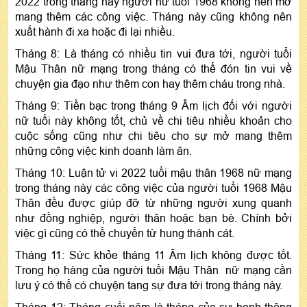
2022 trong tháng này người nữ tuổi 1968 không nên mở
mang thêm các công việc. Tháng này cũng không nên
xuất hành đi xa hoặc đi lại nhiều.
Tháng 8: Là tháng có nhiều tin vui đưa tới, người tuổi
Mậu Thân nữ mạng trong tháng có thể đón tin vui về
chuyện gia đạo như thêm con hay thêm cháu trong nhà.
Tháng 9: Tiền bạc trong tháng 9 Âm lịch đối với người
nữ tuổi này không tốt, chủ về chi tiêu nhiều khoản cho
cuộc sống cũng như chi tiêu cho sự mở mang thêm
những công việc kinh doanh làm ăn.
Tháng 10: Luận tử vi 2022 tuổi mậu thân 1968 nữ mạng
trong tháng này các công việc của người tuổi 1968 Mậu
Thân đều được giúp đỡ từ những người xung quanh
như đồng nghiệp, người thân hoặc bạn bè. Chính bởi
việc gì cũng có thể chuyển từ hung thành cát.
Tháng 11: Sức khỏe tháng 11 Âm lịch không được tốt.
Trong họ hàng của người tuổi Mậu Thân nữ mạng cần
lưu ý có thể có chuyện tang sự đưa tới trong tháng này.
Tháng 12: Tháng cuối năm là tháng của sự hanh thông