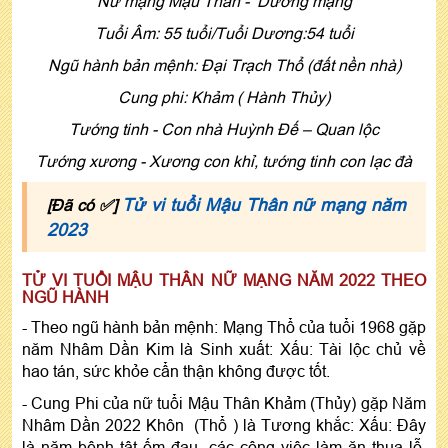
Nữ mạng Mậu Thân - Dương mạng
Tuổi Âm: 55 tuổi/Tuổi Dương:54 tuổi
Ngũ hành bản mệnh: Ðại Trạch Thổ (đất nền nhà)
Cung phi: Khảm ( Hành Thủy)
Tướng tinh - Con nhà Huỳnh Ðế – Quan lộc
Tướng xương - Xương con khỉ, tướng tinh con lạc đà
Tử vi tuổi Mậu Thân nữ mạng năm
[Đã có ✅]
2023
TỬ VI TUỔI MẬU THÂN NỮ MẠNG NĂM 2022 THEO
NGŨ HÀNH
- Theo ngũ hành bản mệnh: Mạng Thổ của tuổi 1968 gặp
năm Nhâm Dần Kim là Sinh xuất: Xấu: Tài lộc chủ về
hao tán, sức khỏe cẩn thận không được tốt.
- Cung Phi của nữ tuổi Mậu Thân Khảm (Thủy) gặp Năm
Nhâm Dần 2022 Khôn (Thổ ) là Tương khắc: Xấu: Đây
là năm bệnh tật ốm đau, các công việc làm ăn thua lỗ,