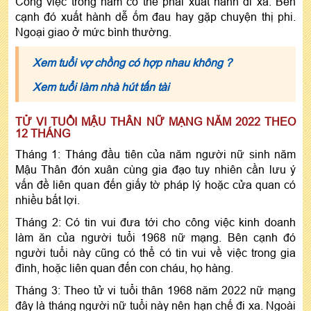
Công việc trong năm có thể phải xuất hành đi xa. Bên
cạnh đó xuất hành dễ ốm đau hay gặp chuyện thị phi.
Ngoại giao ở mức bình thường.
Xem tuổi vợ chồng có hợp nhau không ?
Xem tuổi làm nhà hút tấn tài
TỬ VI TUỔI MẬU THÂN NỮ MẠNG NĂM 2022 THEO
12 THÁNG
Tháng 1: Tháng đầu tiên của năm người nữ sinh năm
Mậu Thân đón xuân cùng gia đạo tuy nhiên cần lưu ý
vấn đề liên quan đến giấy tờ pháp lý hoặc cửa quan có
nhiều bất lợi.
Tháng 2: Có tin vui đưa tới cho công việc kinh doanh
làm ăn của người tuổi 1968 nữ mạng. Bên cạnh đó
người tuổi này cũng có thể có tin vui về việc trong gia
đình, hoặc liên quan đến con cháu, họ hàng.
Tháng 3: Theo tử vi tuổi thân 1968 năm 2022 nữ mạng
đây là tháng người nữ tuổi này nên hạn chế đi xa. Ngoài