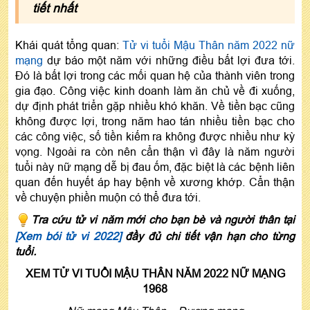
tiết nhất
Khái quát tổng quan:
Tử vi tuổi Mậu Thân năm 2022 nữ
mạng
dự báo một năm với những điều bất lợi đưa tới.
Đó là bất lợi trong các mối quan hệ của thành viên trong
gia đạo. Công việc kinh doanh làm ăn chủ về đi xuống,
dự định phát triển gặp nhiều khó khăn. Về tiền bạc cũng
không được lợi, trong năm hao tán nhiều tiền bạc cho
các công việc, số tiền kiếm ra không được nhiều như kỳ
vọng. Ngoài ra còn nên cẩn thận vì đây là năm người
tuổi này nữ mạng dễ bị đau ốm, đặc biệt là các bệnh liên
quan đến huyết áp hay bệnh về xương khớp. Cẩn thận
về chuyện phiền muộn có thể đưa tới.
Tra cứu tử vi năm mới cho bạn bè và người thân tại
[Xem bói tử vi 2022]
đầy đủ chi tiết vận hạn cho từng
tuổi.
XEM TỬ VI TUỔI MẬU THÂN NĂM 2022 NỮ MẠNG
1968