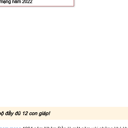
 mạng năm 2022
, Kim Lâu, Thái Tuế không?
2022 xây nhà có tốt không?
m 2022 nam mạng theo mùa sinh
Giáp Tuất năm 2022 nam mạng
94 nam mạng
áp Tuất nam
bộ đầy đủ 12 con giáp!