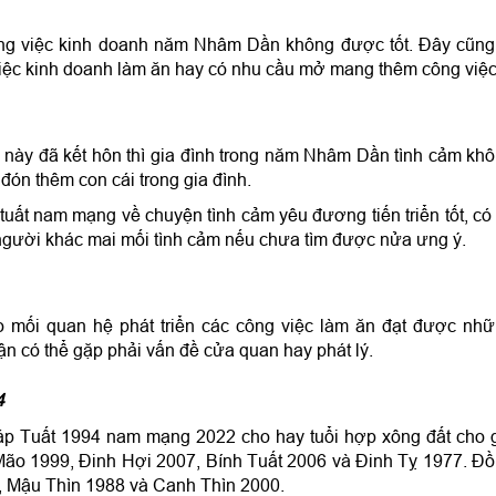
ông việc kinh doanh năm Nhâm Dần không được tốt. Đây cũng
việc kinh doanh làm ăn hay có nhu cầu mở mang thêm công việc
i này đã kết hôn thì gia đình trong năm Nhâm Dần tình cảm kh
c đón thêm con cái trong gia đình.
 tuất nam mạng về chuyện tình cảm yêu đương tiến triển tốt, có 
người khác mai mối tình cảm nếu chưa tìm được nửa ưng ý.
 mối quan hệ phát triển các công việc làm ăn đạt được nh
ận có thể gặp phải vấn đề cửa quan hay phát lý.
4
áp Tuất 1994 nam mạng 2022 cho hay tuổi hợp xông đất cho 
Mão 1999, Đinh Hợi 2007, Bính Tuất 2006 và Đinh Tỵ 1977. Đ
1, Mậu Thìn 1988 và Canh Thìn 2000.