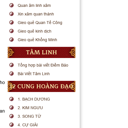
Quan âm linh xâm
Xin xăm quan thánh
Gieo quẻ Quan Tế Công
Gieo quẻ kinh dịch
Gieo quẻ Khổng Minh
TÂM LINH
Tổng hợp bài viết Điềm Báo
Bài Viết Tâm Linh
cho
12 CUNG HOÀNG ĐẠO
1. BẠCH DƯƠNG
2. KIM NGƯU
uan
3. SONG TỬ
4. CỰ GIẢI