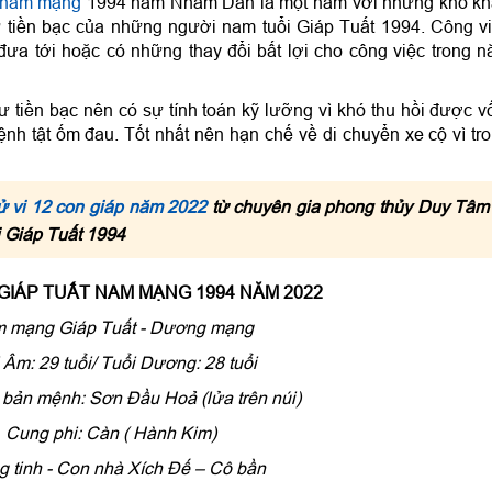
2 nam mạng
1994 năm Nhâm Dần là một năm với những khó k
 tiền bạc của những người nam tuổi Giáp Tuất 1994. Công v
ưa tới hoặc có những thay đổi bất lợi cho công việc trong 
ư tiền bạc nên có sự tính toán kỹ lưỡng vì khó thu hồi được v
h tật ốm đau. Tốt nhất nên hạn chế về di chuyển xe cộ vì tr
ử vi 12 con giáp năm 2022
từ chuyên gia phong thủy Duy Tâm
i Giáp Tuất 1994
 GIÁP TUẤT NAM MẠNG 1994 NĂM 2022
 mạng Giáp Tuất - Dương mạng
 Âm: 29 tuổi/ Tuổi Dương: 28 tuổi
bản mệnh: Sơn Ðầu Hoả (lửa trên núi)
Cung phi: Càn ( Hành Kim)
 tinh - Con nhà Xích Ðế – Cô bần