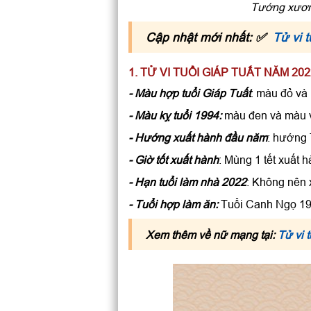
Tướng xương
Cập nhật mới nhất: ✅
Tử vi 
1. TỬ VI TUỔI GIÁP TUẤT NĂM 
- Màu hợp tuổi Giáp Tuất
: màu đỏ và
- Màu kỵ tuổi 1994:
màu đen và màu 
- Hướng xuất hành đầu năm
: hướng
- Giờ tốt xuất hành
: Mùng 1 tết xuất h
- Hạn tuổi làm nhà 2022
: Không nên 
- Tuổi hợp làm ăn:
Tuổi Canh Ngọ 19
Xem thêm về nữ mạng tại:
Tử vi 