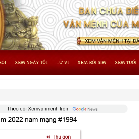
BÓI
XEM NGÀY TỐT
TỬ VI
XEM BÓI SIM
XEM TUỔI
Theo dõi Xemvanmenh trên
 năm 2022 nam mạng #1994
Thu gọn