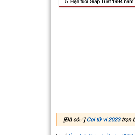
5. Hạn tuổi Giáp Tuất 1994 nam
Có phạm Hoang Ốc, Tam Tai
Gia chủ tuổi Giáp Tuất năm 
6. Xem tử vi tuổi Giáp Tuất nă
7. Cách hóa giải vận hạn tuổi 
Cúng sao giải hạn tuổi 19
Dùng vật phẩm hợp tuổi Gi
[Đã có
✅
]
Coi tử vi 2023
trọn 