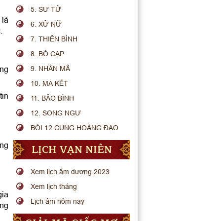
5. SƯ TỬ
 là
6. XỬ NỮ
.
7. THIÊN BÌNH
8. BÒ CẠP
ông
9. NHÂN MÃ
10. MA KẾT
tin
11. BẢO BÌNH
12. SONG NGƯ
BÓI 12 CUNG HOÀNG ĐẠO
ững
LỊCH VẠN NIÊN
Xem lịch âm dương 2023
Xem lịch tháng
gia
Lịch âm hôm nay
ồng