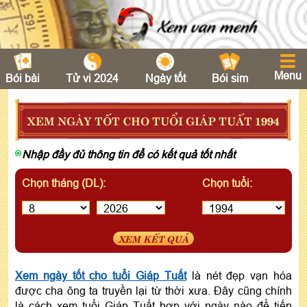
Menu
Bói bài
Tử vi 2024
Ngày tốt
Bói sim
XEM NGÀY TỐT CHO TUỔI GIÁP TUẤT 1994
Nhập đầy đủ thông tin để có kết quả tốt nhất
Chọn tháng (DL):
Chọn tuổi:
XEM KẾT QUẢ
Xem ngày tốt cho tuổi Giáp Tuất
là nét đẹp vạn hóa
được cha ông ta truyền lại từ thời xưa. Đây cũng chính
là cách xem tuổi Giáp Tuất hợp với ngày nào để tiến