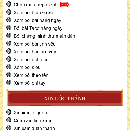
Chọn màu hợp mệnh
Xem bói biển số xe
Xem bói bài hàng ngày
Bói bài Tarot hàng ngày
Bói chứng minh thư nhân dân
Xem bói bài tình yêu
Xem bói bài thời vận
Xem bói nốt ruồi
Xem bói kiều
Xem bói theo tên
Xem bói chỉ tay
XIN LỘC THÁNH
Xin xăm tả quân
Quan âm linh xâm
Xin xăm quan thánh