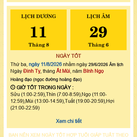
LỊCH DƯƠNG
LỊCH ÂM
11
29
Tháng 8
Tháng 6
NGÀY TỐT
Thứ ba,
ngày 11/8/2026
nhằm ngày
29/6/2026 Âm lịch
Ngày
Đinh Tỵ
, tháng
Ất Mùi
, năm
Bính Ngọ
Hoàng đạo (ngọc đường hoàng đạo)
GIỜ TỐT TRONG NGÀY :
Sửu (1:00-2:59),Thìn (7:00-8:59),Ngọ (11:00-
12:59),Mùi (13:00-14:59),Tuất (19:00-20:59),Hợi
(21:00-22:59)
Xem chi tiết
BẠN NÊN XEM NGÀY TỐT HỢP TUỔI GIÁP TUẤT THEO