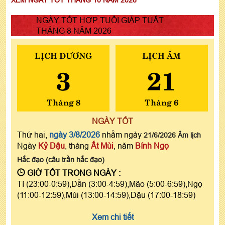
NGÀY TỐT HỢP TUỔI GIÁP TUẤT
THÁNG 8 NĂM 2026
LỊCH DƯƠNG
LỊCH ÂM
3
21
Tháng 8
Tháng 6
NGÀY TỐT
Thứ hai,
ngày 3/8/2026
nhằm ngày
21/6/2026 Âm lịch
Ngày
Kỷ Dậu
, tháng
Ất Mùi
, năm
Bính Ngọ
Hắc đạo (câu trần hắc đạo)
GIỜ TỐT TRONG NGÀY :
Tí (23:00-0:59),Dần (3:00-4:59),Mão (5:00-6:59),Ngọ
(11:00-12:59),Mùi (13:00-14:59),Dậu (17:00-18:59)
Xem chi tiết