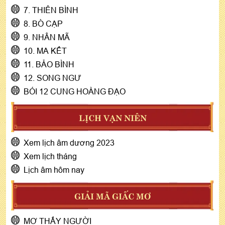
7. THIÊN BÌNH
8. BÒ CẠP
9. NHÂN MÃ
10. MA KẾT
11. BẢO BÌNH
12. SONG NGƯ
BÓI 12 CUNG HOÀNG ĐẠO
LỊCH VẠN NIÊN
Xem lịch âm dương 2023
Xem lịch tháng
Lịch âm hôm nay
GIẢI MÃ GIẤC MƠ
MƠ THẤY NGƯỜI