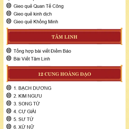
Gieo quẻ Quan Tế Công
Gieo quẻ kinh dịch
Gieo quẻ Khổng Minh
TÂM LINH
Tổng hợp bài viết Điềm Báo
Bài Viết Tâm Linh
12 CUNG HOÀNG ĐẠO
1. BẠCH DƯƠNG
2. KIM NGƯU
3. SONG TỬ
4. CỰ GIẢI
5. SƯ TỬ
6. XỬ NỮ