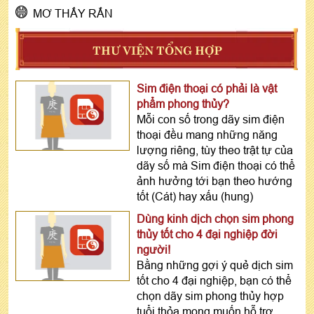
MƠ THẤY RẮN
THƯ VIỆN TỔNG HỢP
Sim điện thoại có phải là vật
phẩm phong thủy?
Mỗi con số trong dãy sim điện
thoại đều mang những năng
lượng riêng, tùy theo trật tự của
dãy số mà Sim điện thoại có thể
ảnh hưởng tới bạn theo hướng
tốt (Cát) hay xấu (hung)
Dùng kinh dịch chọn sim phong
thủy tốt cho 4 đại nghiệp đời
người!
Bằng những gợi ý quẻ dịch sim
tốt cho 4 đại nghiệp, bạn có thể
chọn dãy sim phong thủy hợp
tuổi thỏa mong muốn hỗ trợ