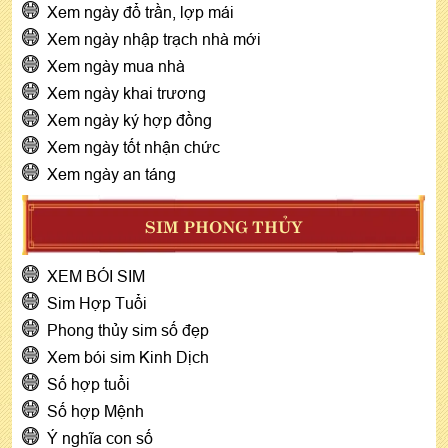
Xem ngày đổ trần, lợp mái
Xem ngày nhập trạch nhà mới
Xem ngày mua nhà
Xem ngày khai trương
Xem ngày ký hợp đồng
Xem ngày tốt nhận chức
Xem ngày an táng
SIM PHONG THỦY
XEM BÓI SIM
Sim Hợp Tuổi
Phong thủy sim số đẹp
Xem bói sim Kinh Dịch
Số hợp tuổi
Số hợp Mệnh
Ý nghĩa con số