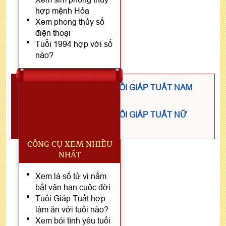
hợp mệnh Hỏa
Xem phong thủy số
điện thoại
Tuổi 1994 hợp với số
nào?
TỬ VI NĂM 2024 TUỔI GIÁP TUẤT NAM
MẠNG
TỬ VI NĂM 2024 TUỔI GIÁP TUẤT NỮ
MẠNG
CÔNG CỤ XEM NHIỀU
NHẤT
Xem lá số tử vi nắm
bắt vận hạn cuộc đời
Tuổi Giáp Tuất hợp
làm ăn với tuổi nào?
Xem bói tình yêu tuổi